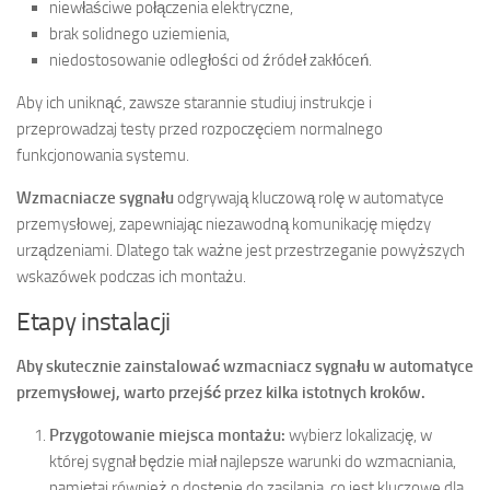
niewłaściwe połączenia elektryczne,
brak solidnego uziemienia,
niedostosowanie odległości od źródeł zakłóceń.
Aby ich uniknąć, zawsze starannie studiuj instrukcje i
przeprowadzaj testy przed rozpoczęciem normalnego
funkcjonowania systemu.
Wzmacniacze sygnału
odgrywają kluczową rolę w automatyce
przemysłowej, zapewniając niezawodną komunikację między
urządzeniami. Dlatego tak ważne jest przestrzeganie powyższych
wskazówek podczas ich montażu.
Etapy instalacji
Aby skutecznie zainstalować wzmacniacz sygnału w automatyce
przemysłowej, warto przejść przez kilka istotnych kroków.
Przygotowanie miejsca montażu:
wybierz lokalizację, w
której sygnał będzie miał najlepsze warunki do wzmacniania,
pamiętaj również o dostępie do zasilania, co jest kluczowe dla