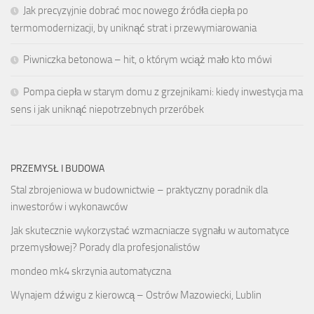
Jak precyzyjnie dobrać moc nowego źródła ciepła po
termomodernizacji, by uniknąć strat i przewymiarowania
Piwniczka betonowa – hit, o którym wciąż mało kto mówi
Pompa ciepła w starym domu z grzejnikami: kiedy inwestycja ma
sens i jak uniknąć niepotrzebnych przeróbek
PRZEMYSŁ I BUDOWA
Stal zbrojeniowa w budownictwie – praktyczny poradnik dla
inwestorów i wykonawców
Jak skutecznie wykorzystać wzmacniacze sygnału w automatyce
przemysłowej? Porady dla profesjonalistów
mondeo mk4 skrzynia automatyczna
Wynajem dźwigu z kierowcą – Ostrów Mazowiecki, Lublin