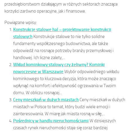
przedsiębiorstwom działającym w różnych sektorach znaczące
korzyści zarówno operacyjne, jak i finansowe.
Powiązane wpisy:
Konstrukcje stalowe hal – projektowanie konstrukcji
stalowych
Konstrukcje stalowe to nie tylko solidne
fundamenty współczesnego budownictwa, ale także
odpowiedź na rosnące potrzeby branży przemysłowej i
handlowej. Ich liczne zalety,...
Wkład kominkowy stalowy czy żeliwny? Kominki
nowoczesne w Warszawie
Wybór odpowiedniego wkładu
kominkowego to kluczowa decyzja, która może znacząco
wpłynąć na komfort i efektywność ogrzewania w Twoim
domu. W obliczu rosnącej...
Ceny mieszkań w dużych miastach
Ceny mieszkań w dużych
miastach w Polsce to temat, który budzi wiele emocji i
zainteresowania. W miarę jak miasta rosną w siłę,...
Pośrednicy w handlu nieruchomościami
W dzisiejszych
czasach rynek nieruchomości staje się coraz bardziej