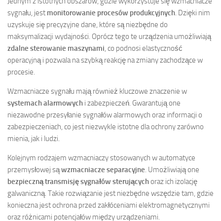
Jednym z istotnych obszarów, gdzie wykorzystuje się wzmacniacze
sygnału, jest
monitorowanie procesów produkcyjnych
. Dzięki nim
uzyskuje się precyzyjne dane, które są niezbędne do
maksymalizacji wydajności. Oprócz tego te urządzenia umożliwiają
zdalne sterowanie maszynami
, co podnosi elastyczność
operacyjną i pozwala na szybką reakcję na zmiany zachodzące w
procesie.
Wzmacniacze sygnału mają również kluczowe znaczenie w
systemach alarmowych
i zabezpieczeń. Gwarantują one
niezawodne przesyłanie sygnałów alarmowych oraz informacji o
zabezpieczeniach, co jest niezwykle istotne dla ochrony zarówno
mienia, jak i ludzi.
Kolejnym rodzajem wzmacniaczy stosowanych w automatyce
przemysłowej są
wzmacniacze separacyjne
. Umożliwiają one
bezpieczną transmisję sygnałów sterujących
oraz ich izolację
galwaniczną. Takie rozwiązanie jest niezbędne wszędzie tam, gdzie
konieczna jest ochrona przed zakłóceniami elektromagnetycznymi
oraz różnicami potencjałów między urządzeniami.