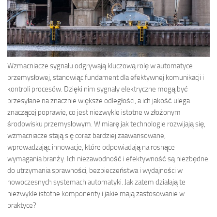
Wzmacniacze sygnału odgrywają kluczową rolę w automatyce
przemysłowej, stanowiąc fundament dla efektywnej komunikacji i
kontroli procesów. Dzięki nim sygnały elektryczne mogą być
przesyłane na znacznie większe odległości, a ich jakość ulega
znaczącej poprawie, co jest niezwykle istotne w złożonym
środowisku przemysłowym. W miarę jak technologie rozwijają się,
wzmacniacze stają się coraz bardziej zaawansowane,
wprowadzając innowacje, które odpowiadają na rosnące
wymagania branży. Ich niezawodność i efektywność są niezbędne
do utrzymania sprawności, bezpieczeństwa i wydajności w
nowoczesnych systemach automatyki. Jak zatem działają te
niezwykle istotne komponenty i jakie mają zastosowanie w
praktyce?