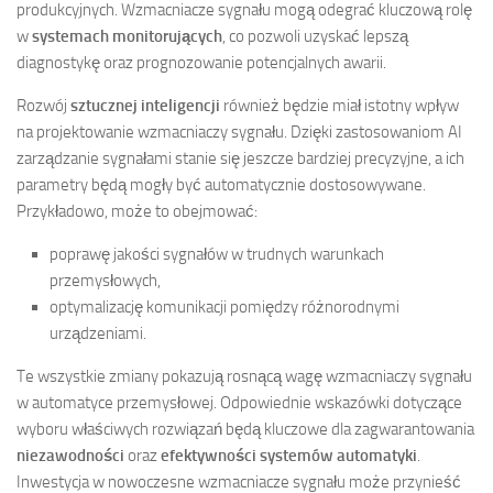
produkcyjnych. Wzmacniacze sygnału mogą odegrać kluczową rolę
w
systemach monitorujących
, co pozwoli uzyskać lepszą
diagnostykę oraz prognozowanie potencjalnych awarii.
Rozwój
sztucznej inteligencji
również będzie miał istotny wpływ
na projektowanie wzmacniaczy sygnału. Dzięki zastosowaniom AI
zarządzanie sygnałami stanie się jeszcze bardziej precyzyjne, a ich
parametry będą mogły być automatycznie dostosowywane.
Przykładowo, może to obejmować:
poprawę jakości sygnałów w trudnych warunkach
przemysłowych,
optymalizację komunikacji pomiędzy różnorodnymi
urządzeniami.
Te wszystkie zmiany pokazują rosnącą wagę wzmacniaczy sygnału
w automatyce przemysłowej. Odpowiednie wskazówki dotyczące
wyboru właściwych rozwiązań będą kluczowe dla zagwarantowania
niezawodności
oraz
efektywności systemów automatyki
.
Inwestycja w nowoczesne wzmacniacze sygnału może przynieść