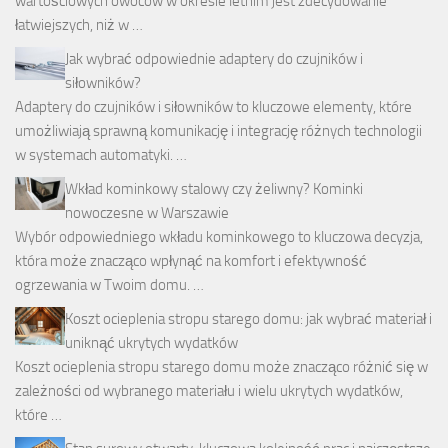
wartościowych owoców w okresie letnim jest zdecydowanie
łatwiejszych, niż w …
Jak wybrać odpowiednie adaptery do czujników i
siłowników?
Adaptery do czujników i siłowników to kluczowe elementy, które
umożliwiają sprawną komunikację i integrację różnych technologii
w systemach automatyki. …
Wkład kominkowy stalowy czy żeliwny? Kominki
nowoczesne w Warszawie
Wybór odpowiedniego wkładu kominkowego to kluczowa decyzja,
która może znacząco wpłynąć na komfort i efektywność
ogrzewania w Twoim domu. …
Koszt ocieplenia stropu starego domu: jak wybrać materiał i
uniknąć ukrytych wydatków
Koszt ocieplenia stropu starego domu może znacząco różnić się w
zależności od wybranego materiału i wielu ukrytych wydatków,
które …