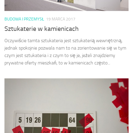
BUDOWA I PRZEMYSŁ
19 MARCA 2017
Sztukaterie w kamienicach
Oczywiście tamta sztukateria jest sztukaterią wewnętrzną,
jednak spokojnie pozwala nam to na zorientowanie się w tym
czym jest sztukateria i z czym to się je, jeżeli znajdziemy
prywatne oferty mieszkań, to w kamienicach często...