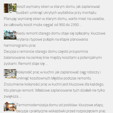
Koszt wymiany okien w starym domu: jak zaplanować
budżet i uniknąć ukrytych wydatków przy montażu
Planując wymianę okien w starym domu, warto mieć na uwadze,
że całkowity koszt może sięgać od 950 do 2350 …
Kiedy remont starego domu staje się opłacalny: kluczowe
kryteria i typowe pułapki na etapie planowania
harmonogramu prac
Decyzja o remoncie starego domu często przypomina
balansowanie na cienkiej linie między kosztami a potencjalnymi
zyskami. Remont staje się …
Kolejność prac w kuchni: jak zaplanować ciąg roboczy i
uniknąć kosztownych błędów podczas remontu
Zrozumienie kolejności prac w kuchni jest kluczowe dla każdego,
kto planuje remont. Właściwe zaplanowanie tych działań nie tylko
zwiększa …
Termomodernizacja domu od podstaw: kluczowe etapy,
decyzje i praktyczne wskazówki przed rozpoczęciem prac