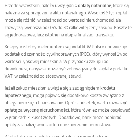
Przede wszystkim, należy uwzględnić
opłaty notarialne
, które są
należne za sporządzenie aktu notarialnego. Wysokość tych opłat
może się różnić, w zależności od wartości nieruchomości, ale
zazwyczaj wynoszą od 0,5% do 3% całkowitej ceny zakupu. Koszty te
są jednorazowe, lecz istotne na etapie finalizacji transakcji.
Kolejnym istotnym elementem są
podatki
. W Polsce obowiązuje
podatek od czynności cywilnoprawnych (PCC), który wynosi 2% od
wartości rynkowej mieszkania. W przypadku zakupu od
dewelopera, nabywca może być zobowiązany do zapłaty podatku
VAT, w zależności od stosowanej stawki.
Jeżeli zakup mieszkania wiąże się z zaciągnięciem
kredytu
hipotecznego
, mogą pojawić się dodatkowe koszty związane z
ubieganiem się o finansowanie. Oprócz odsetek, warto rozważyć
opłatę za wycenę nieruchomości
, która również może oscylować
w granicach kilkuset złotych. Dodatkowo, bank może pobierać
opłaty za analizę wniosku lub ubezpieczenie pomostowe.
Warto także pomyśleć o ewentualnych
remontach
czy