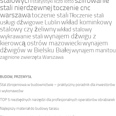
stalowych
szlifowanie
statystyki liczb lotto
stali nierdzewnej
toczenie cnc
warszawa
toczenie stali
Tłoczenie stali
wkład kominkowy
usługi dźwigowe Lublin
stalowy czy żeliwny
wkład stalowy
wynajem dźwigu z
wykrawanie stali
kierowcą ostrów mazowiecki
wynajem
dźwigów w Bielsku Białej
wynajem manitou
zaginione zwierzęta Warszawa
BUDOW, PRZEMYSŁ
Stal zbrojeniowa w budownictwie – praktyczny poradnik dla inwestorów
i wykonawców
TOP 5 niezbędnych narzędzi dla profesjonalnych operatorów obrabiarek
Najlepszy materiał do budowy tarasu