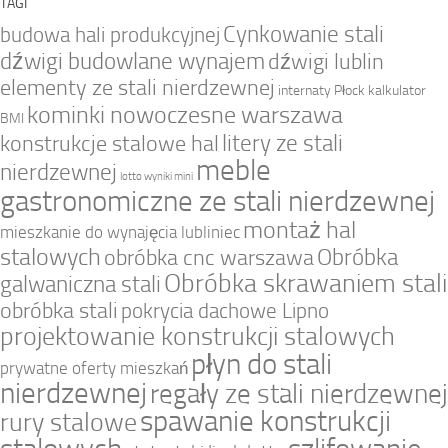
TAGI
Cynkowanie stali
budowa hali produkcyjnej
dźwigi budowlane wynajem
dźwigi lublin
elementy ze stali nierdzewnej
internaty Płock
kalkulator
kominki nowoczesne warszawa
BMI
litery ze stali
konstrukcje stalowe hal
meble
nierdzewnej
lotto wyniki mini
gastronomiczne ze stali nierdzewnej
montaż hal
mieszkanie do wynajęcia lubliniec
stalowych
Obróbka
obróbka cnc warszawa
Obróbka skrawaniem stali
galwaniczna stali
obróbka stali
pokrycia dachowe Lipno
projektowanie konstrukcji stalowych
płyn do stali
prywatne oferty mieszkań
nierdzewnej
regały ze stali nierdzewnej
spawanie konstrukcji
rury stalowe