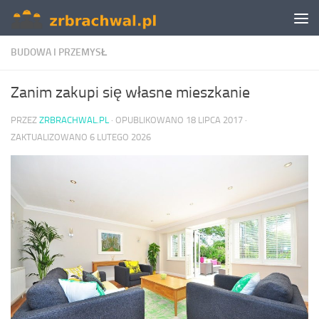
Skip to content
BUDOWA I PRZEMYSŁ
Zanim zakupi się własne mieszkanie
PRZEZ
ZRBRACHWAL.PL
· OPUBLIKOWANO
18 LIPCA 2017
·
ZAKTUALIZOWANO
6 LUTEGO 2026