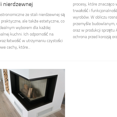
li nierdzewnej
procesy, które znacząco
trwałość i funkcjonalno
stronomiczne ze stali nierdzewnej są
wyrobów. W obliczu ros
o praktyczne, ale także estetyczne, co
przemyśle budowlanym,
 idealnym wyborem dla każdej
oraz w produkcji sprzętu
nalnej kuchni. Ich odporność na
ochrona przed korozją oraz
oraz łatwość w utrzymaniu czystości
we cechy, które...