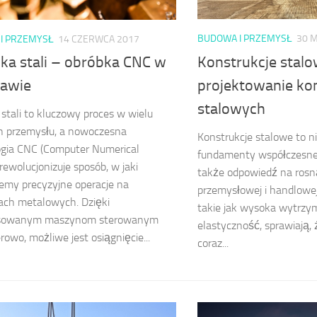
BUDOWA I PRZEMYSŁ
30 M
I PRZEMYSŁ
14 CZERWCA 2017
Konstrukcje stalo
ka stali – obróbka CNC w
projektowanie kon
awie
stalowych
stali to kluczowy proces w wielu
h przemysłu, a nowoczesna
Konstrukcje stalowe to ni
ogia CNC (Computer Numerical
fundamenty współczesne
 rewolucjonizuje sposób, w jaki
także odpowiedź na rosn
emy precyzyjne operacje na
przemysłowej i handlowej.
ach metalowych. Dzięki
takie jak wysoka wytrzym
sowanym maszynom sterowanym
elastyczność, sprawiają, 
owo, możliwe jest osiągnięcie...
coraz...