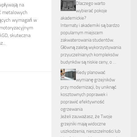
Dlaczego warto
 wpływają na
wybierać pokoje
ść metalowych
akademickie?
nących wymagań w
Internaty i akademiki są bardzo
 motoryzacyjnym
popularnym miejscem
 AGD, skuteczna
zakwaterowania studentów.
...
Główną zaletą wykorzystywania
przyuczelnianych kompleksów
budynków są niskie ceny, o …
Kiedy planować
wymianę grzejników
przy modernizacji, by uniknąć
kosztownych poprawek i
poprawić efektywność
ogrzewania
Jeżeli zauważasz, że Twoje
grzejniki mają widoczne
uszkodzenia, nieszczelności lub