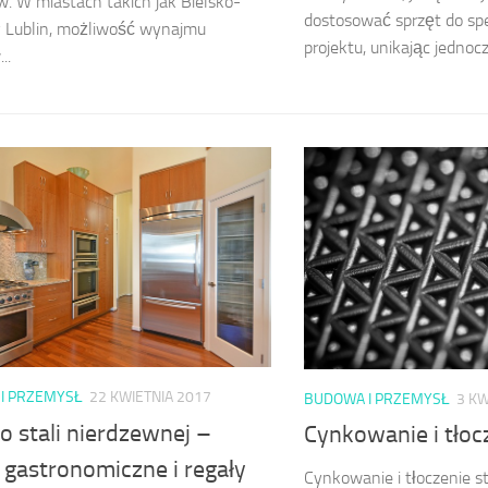
w. W miastach takich jak Bielsko-
dostosować sprzęt do sp
y Lublin, możliwość wynajmu
projektu, unikając jednoc
..
I PRZEMYSŁ
22 KWIETNIA 2017
BUDOWA I PRZEMYSŁ
3 KW
o stali nierdzewnej –
Cynkowanie i tłocz
 gastronomiczne i regały
Cynkowanie i tłoczenie st