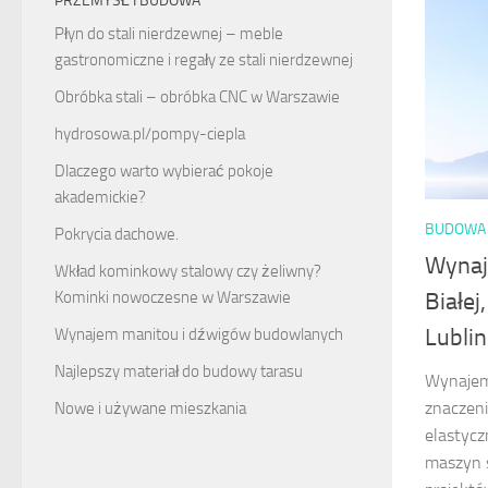
PRZEMYSŁ I BUDOWA
Płyn do stali nierdzewnej – meble
gastronomiczne i regały ze stali nierdzewnej
Obróbka stali – obróbka CNC w Warszawie
hydrosowa.pl/pompy-ciepla
Dlaczego warto wybierać pokoje
akademickie?
BUDOWA 
Pokrycia dachowe.
Wynaj
Wkład kominkowy stalowy czy żeliwny?
Białej
Kominki nowoczesne w Warszawie
Lublin
Wynajem manitou i dźwigów budowlanych
Najlepszy materiał do budowy tarasu
Wynajem
znaczeni
Nowe i używane mieszkania
elastyc
maszyn s