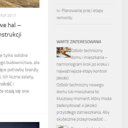
Planowanie prac i etapy
AJA 2017
remontu
we hal –
strukcji
WARTE ZINTERESOWANIA
Odbiór techniczny
e tylko solidne
domu i mieszkania –
go budownictwa, ale
harmonogram krok po kroku i
ące potrzeby branży
najważniejsze etapy kontroli
 Ich liczne zalety,
jakości
ałość i
Odbiór techniczny nowego
że stają się one
domu lub mieszkania to
kluczowy moment, który może
zadecydować o jakości
przyszłego zamieszkania. Aby
skutecznie przeprowadzić …