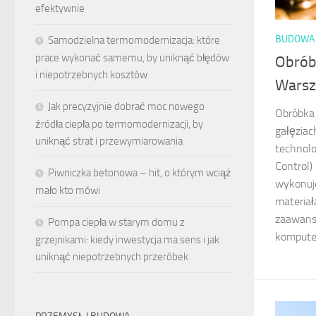
efektywnie
BUDOWA 
Samodzielna termomodernizacja: które
prace wykonać samemu, by uniknąć błędów
Obrób
i niepotrzebnych kosztów
Warsz
Jak precyzyjnie dobrać moc nowego
Obróbka 
źródła ciepła po termomodernizacji, by
gałęziac
uniknąć strat i przewymiarowania
technol
Control)
Piwniczka betonowa – hit, o którym wciąż
wykonuj
mało kto mówi
materiał
zaawan
Pompa ciepła w starym domu z
komputer
grzejnikami: kiedy inwestycja ma sens i jak
uniknąć niepotrzebnych przeróbek