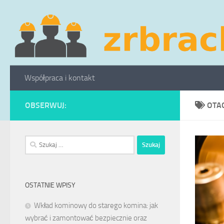
Skip to content
Współpraca i kontakt
OBSERWUJ:
OTA
Szukaj:
OSTATNIE WPISY
Wkład kominowy do starego komina: jak
wybrać i zamontować bezpiecznie oraz