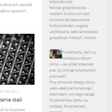
kolejności prac
ecyficznych potrzeb
Montaż gniazdek przed
ześnie wysokich...
meblami kuchennymi jest
kluczowy dla zapewnienia
funkcjonalności i wygody
użytkowania. Jeśli zainstalujesz
gniazdka po meblach, możesz
…
Fundamenty, dach czy
instalacje w starym
domu – jak ustalić kolejność
prac, by uniknąć kosztownych
poprawek?
Przy remoncie starego domu,
wielu właścicieli boryka się z
IETNIA 2017
dylematem, od czego zacząć:
enie stali
fundamentów, dachu czy
instalacji. Kluczowe jest, …
ali to kluczowe