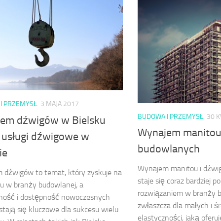
I PRZEMYSŁ
3 MAJA 2017
BUDOWA I PRZEMYSŁ
30 K
em dźwigów w Bielsku
Wynajem manitou
, usługi dźwigowe w
budowlanych
ie
Wynajem manitou i dźw
 dźwigów to temat, który zyskuje na
staje się coraz bardziej 
u w branży budowlanej, a
rozwiązaniem w branży b
zność i dostępność nowoczesnych
zwłaszcza dla małych i śr
tają się kluczowe dla sukcesu wielu
elastyczności, jaką oferu