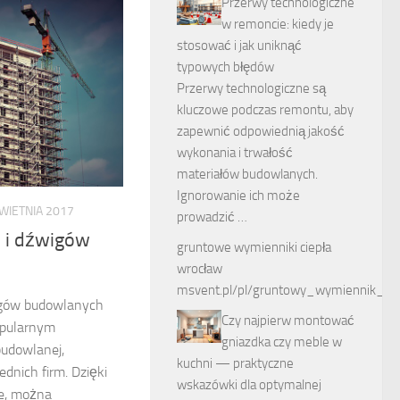
Przerwy technologiczne
w remoncie: kiedy je
stosować i jak uniknąć
typowych błędów
Przerwy technologiczne są
kluczowe podczas remontu, aby
zapewnić odpowiednią jakość
wykonania i trwałość
materiałów budowlanych.
Ignorowanie ich może
WIETNIA 2017
prowadzić …
 i dźwigów
gruntowe wymienniki ciepła
wrocław
msvent.pl/pl/gruntowy_wymiennik_ci
igów budowlanych
Czy najpierw montować
popularnym
gniazdka czy meble w
udowlanej,
kuchni — praktyczne
ednich firm. Dzięki
wskazówki dla optymalnej
je, można