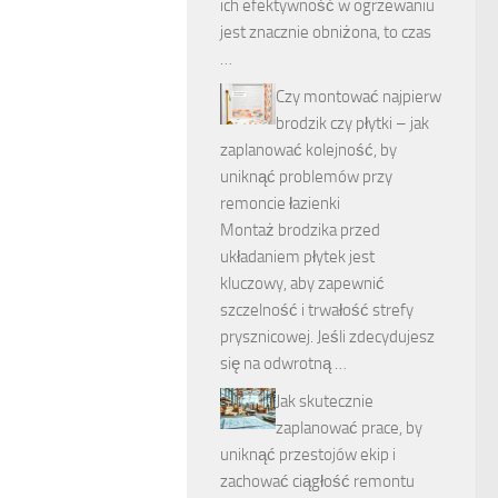
ich efektywność w ogrzewaniu
jest znacznie obniżona, to czas
…
Czy montować najpierw
brodzik czy płytki – jak
zaplanować kolejność, by
uniknąć problemów przy
remoncie łazienki
Montaż brodzika przed
układaniem płytek jest
kluczowy, aby zapewnić
szczelność i trwałość strefy
prysznicowej. Jeśli zdecydujesz
się na odwrotną …
Jak skutecznie
zaplanować prace, by
uniknąć przestojów ekip i
zachować ciągłość remontu