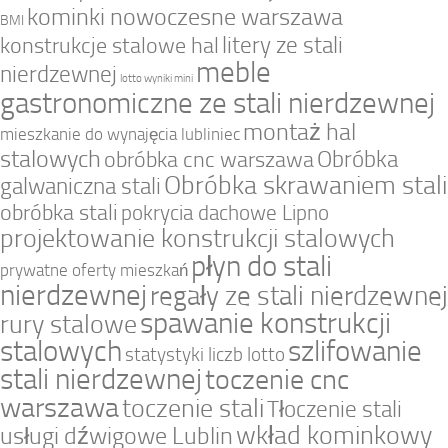
kominki nowoczesne warszawa
BMI
litery ze stali
konstrukcje stalowe hal
meble
nierdzewnej
lotto wyniki mini
gastronomiczne ze stali nierdzewnej
montaż hal
mieszkanie do wynajęcia lubliniec
stalowych
Obróbka
obróbka cnc warszawa
Obróbka skrawaniem stali
galwaniczna stali
obróbka stali
pokrycia dachowe Lipno
projektowanie konstrukcji stalowych
płyn do stali
prywatne oferty mieszkań
nierdzewnej
regały ze stali nierdzewnej
spawanie konstrukcji
rury stalowe
stalowych
szlifowanie
statystyki liczb lotto
stali nierdzewnej
toczenie cnc
warszawa
toczenie stali
Tłoczenie stali
wkład kominkowy
usługi dźwigowe Lublin