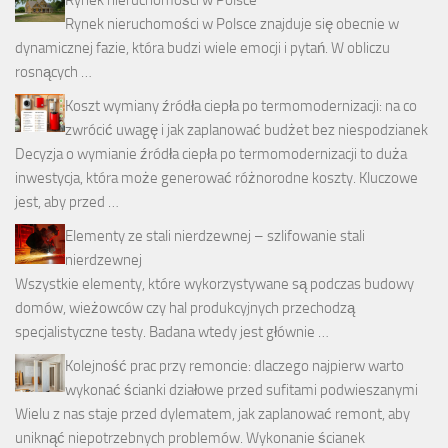
Rynek nieruchomości w Polsce
Rynek nieruchomości w Polsce znajduje się obecnie w
dynamicznej fazie, która budzi wiele emocji i pytań. W obliczu
rosnących …
Koszt wymiany źródła ciepła po termomodernizacji: na co
zwrócić uwagę i jak zaplanować budżet bez niespodzianek
Decyzja o wymianie źródła ciepła po termomodernizacji to duża
inwestycja, która może generować różnorodne koszty. Kluczowe
jest, aby przed …
Elementy ze stali nierdzewnej – szlifowanie stali
nierdzewnej
Wszystkie elementy, które wykorzystywane są podczas budowy
domów, wieżowców czy hal produkcyjnych przechodzą
specjalistyczne testy. Badana wtedy jest głównie …
Kolejność prac przy remoncie: dlaczego najpierw warto
wykonać ścianki działowe przed sufitami podwieszanymi
Wielu z nas staje przed dylematem, jak zaplanować remont, aby
uniknąć niepotrzebnych problemów. Wykonanie ścianek