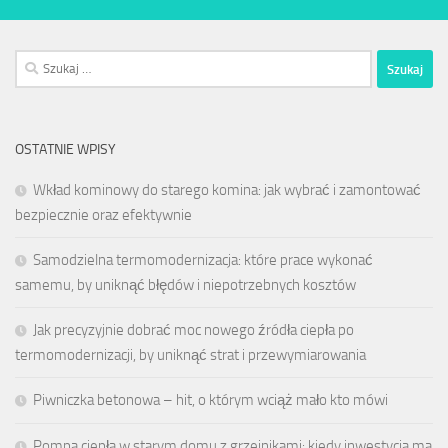
Szukaj:
OSTATNIE WPISY
Wkład kominowy do starego komina: jak wybrać i zamontować
bezpiecznie oraz efektywnie
Samodzielna termomodernizacja: które prace wykonać
samemu, by uniknąć błędów i niepotrzebnych kosztów
Jak precyzyjnie dobrać moc nowego źródła ciepła po
termomodernizacji, by uniknąć strat i przewymiarowania
Piwniczka betonowa – hit, o którym wciąż mało kto mówi
Pompa ciepła w starym domu z grzejnikami: kiedy inwestycja ma