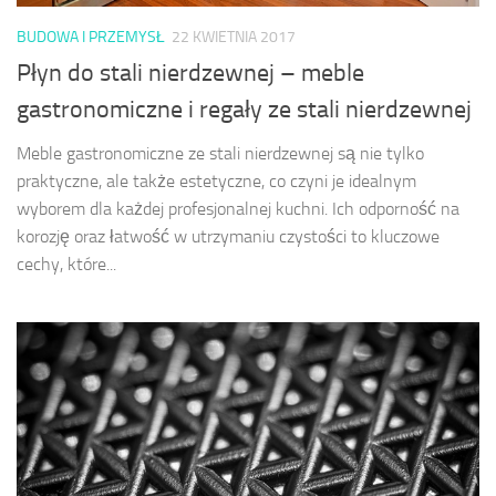
BUDOWA I PRZEMYSŁ
22 KWIETNIA 2017
Płyn do stali nierdzewnej – meble
gastronomiczne i regały ze stali nierdzewnej
Meble gastronomiczne ze stali nierdzewnej są nie tylko
praktyczne, ale także estetyczne, co czyni je idealnym
wyborem dla każdej profesjonalnej kuchni. Ich odporność na
korozję oraz łatwość w utrzymaniu czystości to kluczowe
cechy, które...