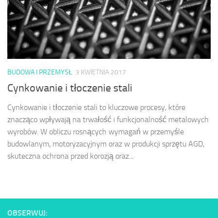
BUDOWA I PRZEMYSŁ
3 KWIETNIA 2017
Cynkowanie i tłoczenie stali
Cynkowanie i tłoczenie stali to kluczowe procesy, które
znacząco wpływają na trwałość i funkcjonalność metalowych
wyrobów. W obliczu rosnących wymagań w przemyśle
budowlanym, motoryzacyjnym oraz w produkcji sprzętu AGD,
skuteczna ochrona przed korozją oraz...
OBSERWUJ: