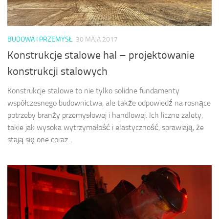
BUDOWA I PRZEMYSŁ
30 MAJA 2017
Konstrukcje stalowe hal – projektowanie
konstrukcji stalowych
Konstrukcje stalowe to nie tylko solidne fundamenty
współczesnego budownictwa, ale także odpowiedź na rosnące
potrzeby branży przemysłowej i handlowej. Ich liczne zalety,
takie jak wysoka wytrzymałość i elastyczność, sprawiają, że
stają się one coraz...