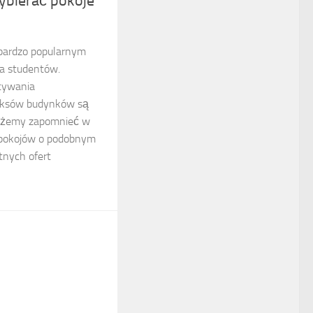
ybierać pokoje
 bardzo popularnym
a studentów.
tywania
eksów budynków są
możemy zapomnieć w
 pokojów o podobnym
tnych ofert