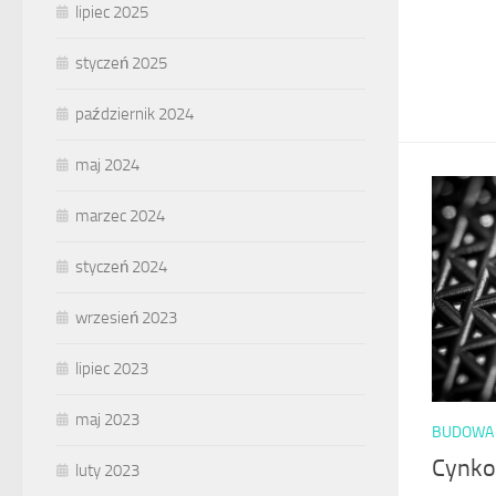
lipiec 2025
styczeń 2025
październik 2024
maj 2024
marzec 2024
styczeń 2024
wrzesień 2023
lipiec 2023
maj 2023
BUDOWA 
Cynkow
luty 2023