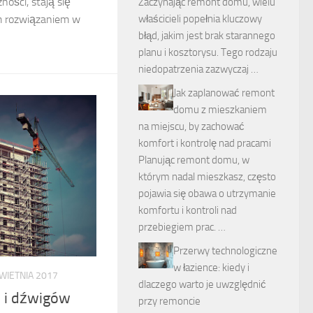
zności, stają się
Zaczynając remont domu, wielu
właścicieli popełnia kluczowy
ym rozwiązaniem w
błąd, jakim jest brak starannego
planu i kosztorysu. Tego rodzaju
niedopatrzenia zazwyczaj …
Jak zaplanować remont
domu z mieszkaniem
na miejscu, by zachować
komfort i kontrolę nad pracami
Planując remont domu, w
którym nadal mieszkasz, często
pojawia się obawa o utrzymanie
komfortu i kontroli nad
przebiegiem prac. …
Przerwy technologiczne
w łazience: kiedy i
WIETNIA 2017
dlaczego warto je uwzględnić
 i dźwigów
przy remoncie