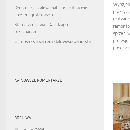
Wynajem
Konstrukcje stalowe hal – projektowanie
praktycz
konstrukcji stalowych
ułatwić 
Stal narzędziowa – 4 rodzaje i ich
remonto
przeznaczenie
sprzęt, 
profesjo
Obróbka skrawaniem stali: wykrawanie stali
podejści
NAJNOWSZE KOMENTARZE
ARCHIWA
sierpień 2026