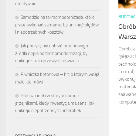
efektywnie
BUDOWA 
Samodzielna termomodernizacja: które
prace wykonać samemu, by uniknąć błędów
Obrób
i niepotrzebnych kosztów
Warsz
Jak precyzyjnie dobrać moc nowego
Obróbka 
źródła ciepła po termomodernizacji, by
gałęziac
uniknąć strat i przewymiarowania
technol
Control)
Piwniczka betonowa – hit, o którym wciąż
wykonuj
mało kto mówi
materiał
zaawan
Pompa ciepła w starym domu z
komputer
grzejnikami: kiedy inwestycja ma sens i jak
uniknąć niepotrzebnych przeróbek