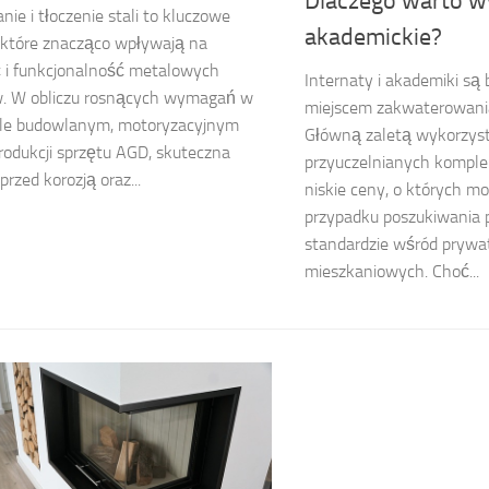
Dlaczego warto w
ie i tłoczenie stali to kluczowe
akademickie?
 które znacząco wpływają na
 i funkcjonalność metalowych
Internaty i akademiki są
. W obliczu rosnących wymagań w
miejscem zakwaterowani
le budowlanym, motoryzacyjnym
Główną zaletą wykorzys
rodukcji sprzętu AGD, skuteczna
przyuczelnianych kompl
przed korozją oraz...
niskie ceny, o których 
przypadku poszukiwania
standardzie wśród prywa
mieszkaniowych. Choć...