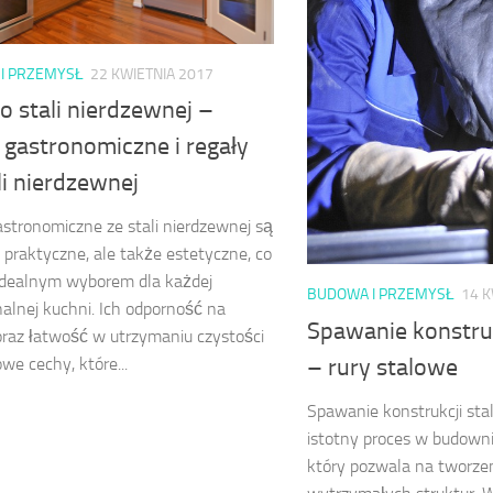
I PRZEMYSŁ
22 KWIETNIA 2017
o stali nierdzewnej –
 gastronomiczne i regały
li nierdzewnej
stronomiczne ze stali nierdzewnej są
o praktyczne, ale także estetyczne, co
 idealnym wyborem dla każdej
BUDOWA I PRZEMYSŁ
14 K
nalnej kuchni. Ich odporność na
Spawanie konstru
oraz łatwość w utrzymaniu czystości
– rury stalowe
we cechy, które...
Spawanie konstrukcji st
istotny proces w budowni
który pozwala na tworzen