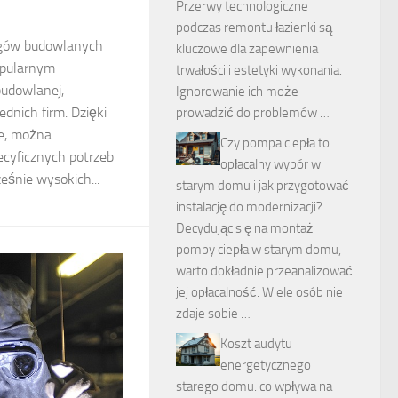
Przerwy technologiczne
podczas remontu łazienki są
igów budowlanych
kluczowe dla zapewnienia
popularnym
trwałości i estetyki wykonania.
udowlanej,
Ignorowanie ich może
ednich firm. Dzięki
prowadzić do problemów …
je, można
Czy pompa ciepła to
ecyficznych potrzeb
opłacalny wybór w
ześnie wysokich...
starym domu i jak przygotować
instalację do modernizacji?
Decydując się na montaż
pompy ciepła w starym domu,
warto dokładnie przeanalizować
jej opłacalność. Wiele osób nie
zdaje sobie …
Koszt audytu
energetycznego
starego domu: co wpływa na