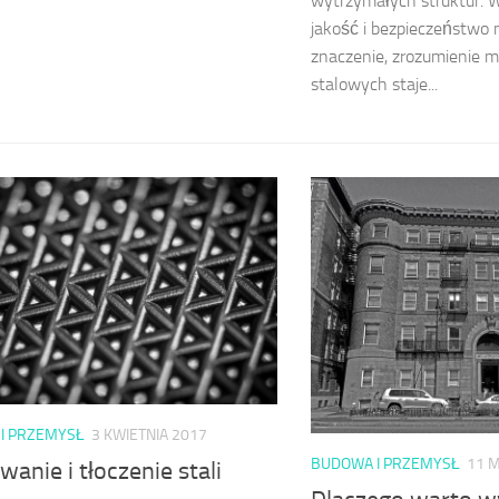
wytrzymałych struktur. W
jakość i bezpieczeństwo
znaczenie, zrozumienie m
stalowych staje...
I PRZEMYSŁ
3 KWIETNIA 2017
BUDOWA I PRZEMYSŁ
11 
anie i tłoczenie stali