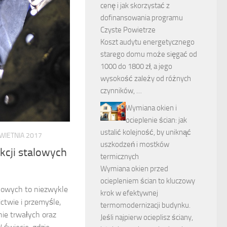
cenę i jak skorzystać z
dofinansowania programu
Czyste Powietrze
Koszt audytu energetycznego
starego domu może sięgać od
1000 do 1800 zł, a jego
wysokość zależy od różnych
czynników, …
Wymiana okien i
ocieplenie ścian: jak
ustalić kolejność, by uniknąć
WIETNIA 2017
uszkodzeń i mostków
kcji stalowych
termicznych
Wymiana okien przed
ociepleniem ścian to kluczowy
alowych to niezwykle
krok w efektywnej
ctwie i przemyśle,
termomodernizacji budynku.
ie trwałych oraz
Jeśli najpierw ocieplisz ściany,