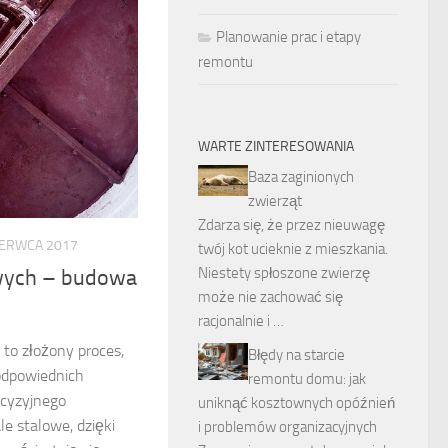
Planowanie prac i etapy
remontu
WARTE ZINTERESOWANIA
Baza zaginionych
zwierząt
Zdarza się, że przez nieuwagę
ZERWCA 2017
twój kot ucieknie z mieszkania.
Niestety spłoszone zwierzę
wych – budowa
może nie zachować się
racjonalnie i …
 to złożony proces,
Błędy na starcie
odpowiednich
remontu domu: jak
ecyzyjnego
uniknąć kosztownych opóźnień
ale stalowe, dzięki
i problemów organizacyjnych