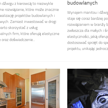
budowlanych
 dźwigu z kierowcą to niezwykle
ne rozwiązanie, które może znacznie
Wynajem manitou i dźw
realizację projektów budowlanych i
staje się coraz bardziej 
wych. Zamiast inwestować w drogi
rozwiązaniem w branży b
warto skorzystać z usług
zwłaszcza dla małych i śr
nalnych firm, które oferują elastyczne
elastyczności, jaką oferu
e oraz doświadczenie...
dostosować sprzęt do sp
projektu, unikając jednoc