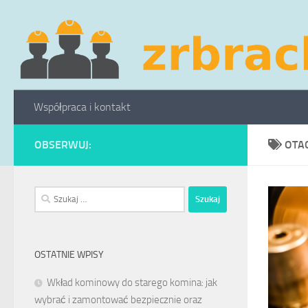
Skip to content
Współpraca i kontakt
OBSERWUJ:
OTA
Szukaj:
OSTATNIE WPISY
Wkład kominowy do starego komina: jak
wybrać i zamontować bezpiecznie oraz