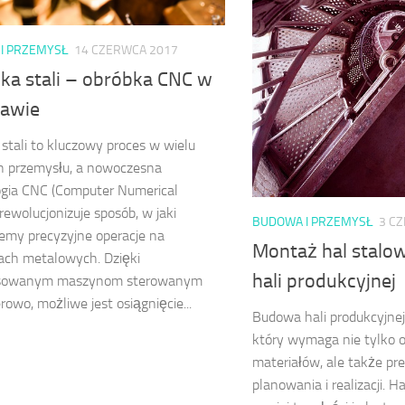
I PRZEMYSŁ
14 CZERWCA 2017
ka stali – obróbka CNC w
awie
stali to kluczowy proces w wielu
h przemysłu, a nowoczesna
ogia CNC (Computer Numerical
 rewolucjonizuje sposób, w jaki
BUDOWA I PRZEMYSŁ
3 C
emy precyzyjne operacje na
Montaż hal stalo
ach metalowych. Dzięki
hali produkcyjnej
sowanym maszynom sterowanym
owo, możliwe jest osiągnięcie...
Budowa hali produkcyjnej
który wymaga nie tylko 
materiałów, ale także pr
planowania i realizacji. H