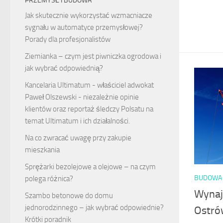
PRZEMYSŁ I BUDOWA
Jak skutecznie wykorzystać wzmacniacze
sygnału w automatyce przemysłowej?
Porady dla profesjonalistów
Ziemianka – czym jest piwniczka ogrodowa i
jak wybrać odpowiednią?
Kancelaria Ultimatum - właściciel
adwokat
Paweł Olszewski
- niezależnie opinie
klientów oraz reportaż śledczy Polsatu na
temat Ultimatum i ich działalności.
Na co zwracać uwagę przy zakupie
mieszkania
Sprężarki bezolejowe a olejowe – na czym
BUDOWA 
polega różnica?
Wynaj
Szambo betonowe do domu
jednorodzinnego – jak wybrać odpowiednie?
Ostró
Krótki poradnik