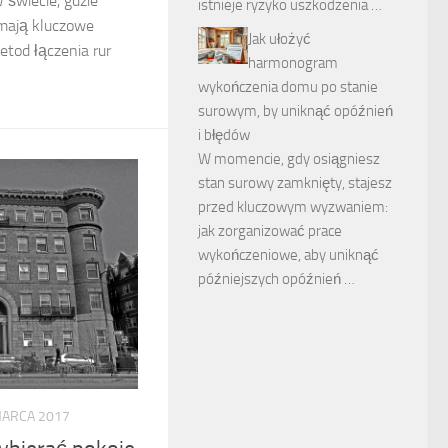
 świecie, gdzie
istnieje ryzyko uszkodzenia …
 mają kluczowe
Jak ułożyć
etod łączenia rur
harmonogram
wykończenia domu po stanie
surowym, by uniknąć opóźnień
i błędów
W momencie, gdy osiągniesz
stan surowy zamknięty, stajesz
przed kluczowym wyzwaniem:
jak zorganizować prace
wykończeniowe, aby uniknąć
późniejszych opóźnień …
MARCA 2017