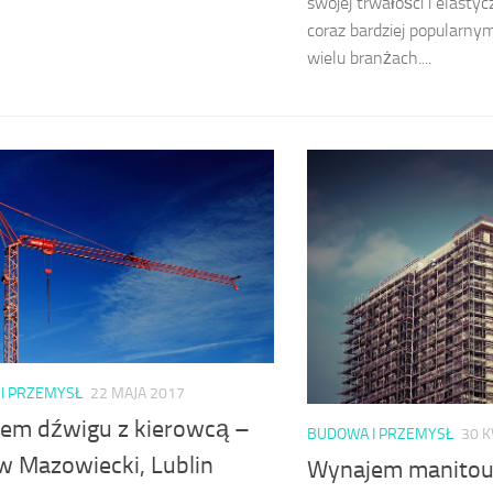
swojej trwałości i elastyc
coraz bardziej popularn
wielu branżach....
I PRZEMYSŁ
22 MAJA 2017
em dźwigu z kierowcą –
BUDOWA I PRZEMYSŁ
30 K
w Mazowiecki, Lublin
Wynajem manitou