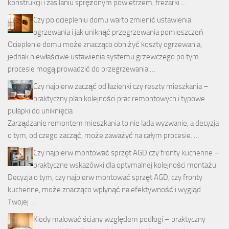
konstrukcji i zasilaniu sprężonym powietrzem, frezarki …
Czy po ociepleniu domu warto zmienić ustawienia
ogrzewania i jak uniknąć przegrzewania pomieszczeń
Ocieplenie domu może znacząco obniżyć koszty ogrzewania,
jednak niewłaściwe ustawienia systemu grzewczego po tym
procesie mogą prowadzić do przegrzewania …
Czy najpierw zacząć od łazienki czy reszty mieszkania –
praktyczny plan kolejności prac remontowych i typowe
pułapki do uniknięcia
Zarządzanie remontem mieszkania to nie lada wyzwanie, a decyzja
o tym, od czego zacząć, może zaważyć na całym procesie. …
Czy najpierw montować sprzęt AGD czy fronty kuchenne –
praktyczne wskazówki dla optymalnej kolejności montażu
Decyzja o tym, czy najpierw montować sprzęt AGD, czy fronty
kuchenne, może znacząco wpłynąć na efektywność i wygląd
Twojej …
Kiedy malować ściany względem podłogi – praktyczny