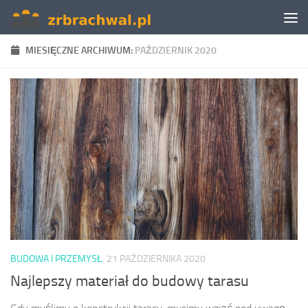
Skip to content
MIESIĘCZNE ARCHIWUM:
PAŹDZIERNIK 2020
BUDOWA I PRZEMYSŁ
21 PAŹDZIERNIKA 2020
Najlepszy materiał do budowy tarasu