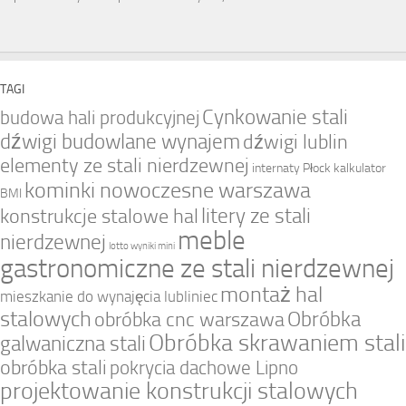
TAGI
Cynkowanie stali
budowa hali produkcyjnej
dźwigi budowlane wynajem
dźwigi lublin
elementy ze stali nierdzewnej
internaty Płock
kalkulator
kominki nowoczesne warszawa
BMI
litery ze stali
konstrukcje stalowe hal
meble
nierdzewnej
lotto wyniki mini
gastronomiczne ze stali nierdzewnej
montaż hal
mieszkanie do wynajęcia lubliniec
stalowych
Obróbka
obróbka cnc warszawa
Obróbka skrawaniem stali
galwaniczna stali
obróbka stali
pokrycia dachowe Lipno
projektowanie konstrukcji stalowych