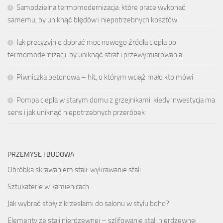
Samodzielna termomodernizacja: które prace wykonać
samemu, by uniknąć błędów i niepotrzebnych kosztów
Jak precyzyjnie dobrać moc nowego źródła ciepła po
termomodernizacji, by uniknąć strat i przewymiarowania
Piwniczka betonowa – hit, o którym wciąż mało kto mówi
Pompa ciepła w starym domu z grzejnikami: kiedy inwestycja ma
sens i jak uniknąć niepotrzebnych przeróbek
PRZEMYSŁ I BUDOWA
Obróbka skrawaniem stali: wykrawanie stali
Sztukaterie w kamienicach
Jak wybrać stoły z krzesłami do salonu w stylu boho?
Elementy ze stali nierdzewnej – szlifowanie stali nierdzewnej