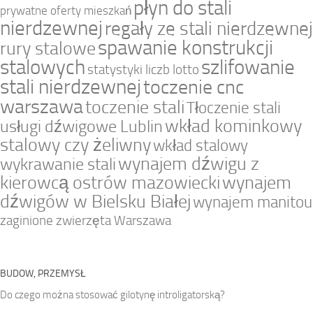
płyn do stali
prywatne oferty mieszkań
nierdzewnej
regały ze stali nierdzewnej
spawanie konstrukcji
rury stalowe
stalowych
szlifowanie
statystyki liczb lotto
stali nierdzewnej
toczenie cnc
warszawa
toczenie stali
Tłoczenie stali
wkład kominkowy
usługi dźwigowe Lublin
stalowy czy żeliwny
wkład stalowy
wynajem dźwigu z
wykrawanie stali
kierowcą ostrów mazowiecki
wynajem
dźwigów w Bielsku Białej
wynajem manitou
zaginione zwierzęta Warszawa
BUDOW, PRZEMYSŁ
Do czego można stosować gilotynę introligatorską?