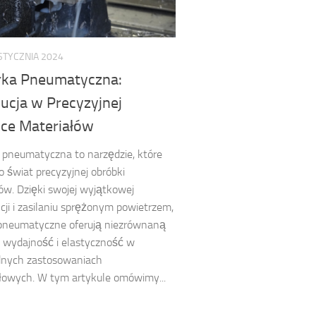
STYCZNIA 2024
rka Pneumatyczna:
ucja w Precyzyjnej
ce Materiałów
 pneumatyczna to narzędzie, które
o świat precyzyjnej obróbki
ów. Dzięki swojej wyjątkowej
cji i zasilaniu sprężonym powietrzem,
 pneumatyczne oferują niezrównaną
, wydajność i elastyczność w
dnych zastosowaniach
łowych. W tym artykule omówimy...