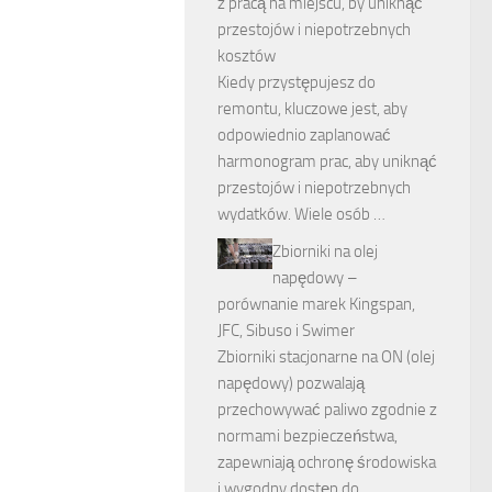
z pracą na miejscu, by uniknąć
przestojów i niepotrzebnych
kosztów
Kiedy przystępujesz do
remontu, kluczowe jest, aby
odpowiednio zaplanować
harmonogram prac, aby uniknąć
przestojów i niepotrzebnych
wydatków. Wiele osób …
Zbiorniki na olej
napędowy –
porównanie marek Kingspan,
JFC, Sibuso i Swimer
Zbiorniki stacjonarne na ON (olej
napędowy) pozwalają
przechowywać paliwo zgodnie z
normami bezpieczeństwa,
zapewniają ochronę środowiska
i wygodny dostęp do …