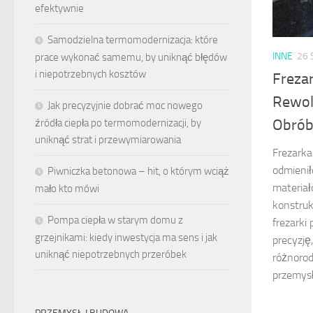
efektywnie
Samodzielna termomodernizacja: które
INNE
26 
prace wykonać samemu, by uniknąć błędów
i niepotrzebnych kosztów
Freza
Rewol
Jak precyzyjnie dobrać moc nowego
Obrób
źródła ciepła po termomodernizacji, by
uniknąć strat i przewymiarowania
Frezarka
odmienił
Piwniczka betonowa – hit, o którym wciąż
materiał
mało kto mówi
konstruk
Pompa ciepła w starym domu z
frezarki
grzejnikami: kiedy inwestycja ma sens i jak
precyzję
uniknąć niepotrzebnych przeróbek
różnoro
przemys