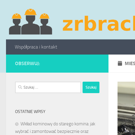
Skip to content
Współpraca i kontakt
OBSERWUJ:
MIE
Szukaj:
OSTATNIE WPISY
Wkład kominowy do starego komina: jak
wybrać i zamontować bezpiecznie oraz