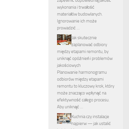
zapewnić odpowiednią jakość
wykonania i trwałość
materiałów budowlanych.
Ignorowanie ich może
prowadzić …
Jak skutecznie
zaplanować odbiory
między etapami remontu, by
uniknąć opóźnień i problemów
jakościowych
Planowanie harmonogramu
odbiorów między etapami
remontu to kluczowy krok, który
może znacząco wpłynąć na
efektywność całego procesu.
Aby uniknąć …
Kuchnia czy instalacje
najpierw — jak ustalić