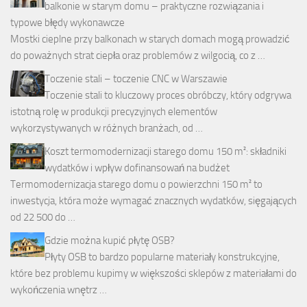
balkonie w starym domu – praktyczne rozwiązania i
typowe błędy wykonawcze
Mostki cieplne przy balkonach w starych domach mogą prowadzić
do poważnych strat ciepła oraz problemów z wilgocią, co z …
Toczenie stali – toczenie CNC w Warszawie
Toczenie stali to kluczowy proces obróbczy, który odgrywa
istotną rolę w produkcji precyzyjnych elementów
wykorzystywanych w różnych branżach, od …
Koszt termomodernizacji starego domu 150 m²: składniki
wydatków i wpływ dofinansowań na budżet
Termomodernizacja starego domu o powierzchni 150 m² to
inwestycja, która może wymagać znacznych wydatków, sięgających
od 22 500 do …
Gdzie można kupić płytę OSB?
Płyty OSB to bardzo popularne materiały konstrukcyjne,
które bez problemu kupimy w większości sklepów z materiałami do
wykończenia wnętrz …