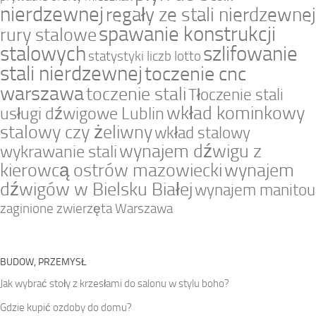
nierdzewnej
regały ze stali nierdzewnej
spawanie konstrukcji
rury stalowe
stalowych
szlifowanie
statystyki liczb lotto
stali nierdzewnej
toczenie cnc
warszawa
toczenie stali
Tłoczenie stali
wkład kominkowy
usługi dźwigowe Lublin
stalowy czy żeliwny
wkład stalowy
wynajem dźwigu z
wykrawanie stali
kierowcą ostrów mazowiecki
wynajem
dźwigów w Bielsku Białej
wynajem manitou
zaginione zwierzęta Warszawa
BUDOW, PRZEMYSŁ
Jak wybrać stoły z krzesłami do salonu w stylu boho?
Gdzie kupić ozdoby do domu?