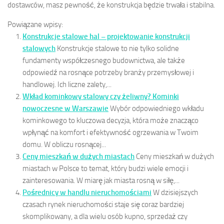
dostawców, masz pewność, że konstrukcja będzie trwała i stabilna.
Powiązane wpisy:
Konstrukcje stalowe hal – projektowanie konstrukcji
stalowych
Konstrukcje stalowe to nie tylko solidne
fundamenty współczesnego budownictwa, ale także
odpowiedź na rosnące potrzeby branży przemysłowej i
handlowej. Ich liczne zalety,...
Wkład kominkowy stalowy czy żeliwny? Kominki
nowoczesne w Warszawie
Wybór odpowiedniego wkładu
kominkowego to kluczowa decyzja, która może znacząco
wpłynąć na komfort i efektywność ogrzewania w Twoim
domu. W obliczu rosnącej...
Ceny mieszkań w dużych miastach
Ceny mieszkań w dużych
miastach w Polsce to temat, który budzi wiele emocji i
zainteresowania. W miarę jak miasta rosną w siłę,...
Pośrednicy w handlu nieruchomościami
W dzisiejszych
czasach rynek nieruchomości staje się coraz bardziej
skomplikowany, a dla wielu osób kupno, sprzedaż czy