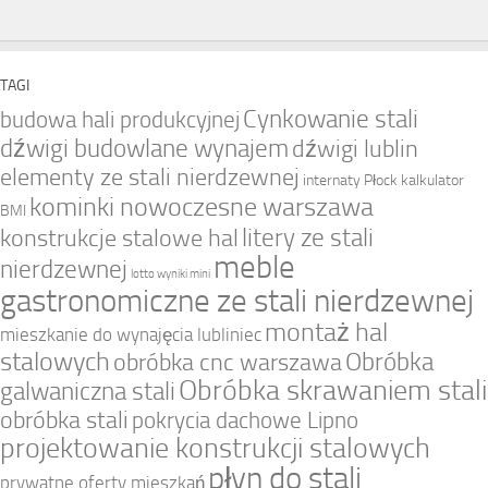
TAGI
Cynkowanie stali
budowa hali produkcyjnej
dźwigi budowlane wynajem
dźwigi lublin
elementy ze stali nierdzewnej
internaty Płock
kalkulator
kominki nowoczesne warszawa
BMI
litery ze stali
konstrukcje stalowe hal
meble
nierdzewnej
lotto wyniki mini
gastronomiczne ze stali nierdzewnej
montaż hal
mieszkanie do wynajęcia lubliniec
stalowych
Obróbka
obróbka cnc warszawa
Obróbka skrawaniem stali
galwaniczna stali
obróbka stali
pokrycia dachowe Lipno
projektowanie konstrukcji stalowych
płyn do stali
prywatne oferty mieszkań