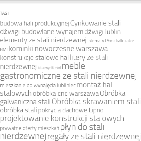
TAGI
Cynkowanie stali
budowa hali produkcyjnej
dźwigi budowlane wynajem
dźwigi lublin
elementy ze stali nierdzewnej
internaty Płock
kalkulator
kominki nowoczesne warszawa
BMI
litery ze stali
konstrukcje stalowe hal
meble
nierdzewnej
lotto wyniki mini
gastronomiczne ze stali nierdzewnej
montaż hal
mieszkanie do wynajęcia lubliniec
stalowych
Obróbka
obróbka cnc warszawa
Obróbka skrawaniem stali
galwaniczna stali
obróbka stali
pokrycia dachowe Lipno
projektowanie konstrukcji stalowych
płyn do stali
prywatne oferty mieszkań
nierdzewnej
regały ze stali nierdzewnej