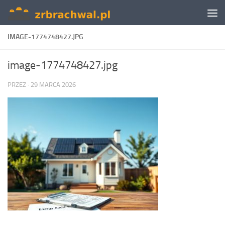
Skip to content
IMAGE-1774748427.JPG
image-1774748427.jpg
PRZEZ
·
29 MARCA 2026