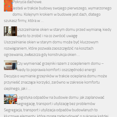
Pokrycia dachowe.
Jesteś w trakcie budowy swojego pierwszego, wymarzonego
domu. Kolejnym krokiem w budowie jest dach, dlatego
szukasz firmy, która w …
Uszczelnianie okien w starym domu przed wymianą: kiedy
warto to zrobić i na co zwrócić uwagę
Uszczelnianie okien w starym domu może być kluczowym
rozwiązaniem, które pozwala zaoszczędzić na kosztach
ogrzewania, zwłaszcza gdy konstrukcja okien …
Czy wymieniać grzejniki razem z ociepleniem domu –
kiedy to poprawia komfort i oszczędności energii
Decyzja o wymianie grzejników w trakcie ocieplania domu może
przynieść znaczące korzyści, zarówno w zakresie komfortu
cieplnego, jak i …
Logistyka odpadów na budowie domu: jak zaplanować
segregację, transport i utylizację bez problemów
Segregacja, transport i utylizacja odpadów budowlanych to
kluczowe elementy, które mogą zadecydować o sukcesie każdej