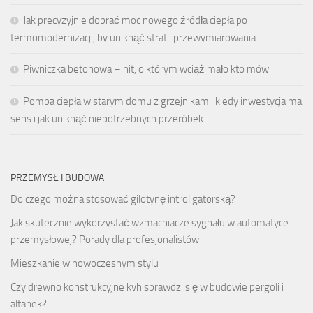
Jak precyzyjnie dobrać moc nowego źródła ciepła po
termomodernizacji, by uniknąć strat i przewymiarowania
Piwniczka betonowa – hit, o którym wciąż mało kto mówi
Pompa ciepła w starym domu z grzejnikami: kiedy inwestycja ma
sens i jak uniknąć niepotrzebnych przeróbek
PRZEMYSŁ I BUDOWA
Do czego można stosować gilotynę introligatorską?
Jak skutecznie wykorzystać wzmacniacze sygnału w automatyce
przemysłowej? Porady dla profesjonalistów
Mieszkanie w nowoczesnym stylu
Czy drewno konstrukcyjne kvh sprawdzi się w budowie pergoli i
altanek?