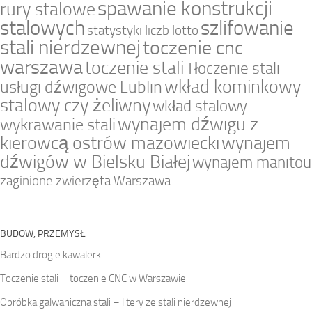
spawanie konstrukcji
rury stalowe
stalowych
szlifowanie
statystyki liczb lotto
stali nierdzewnej
toczenie cnc
warszawa
toczenie stali
Tłoczenie stali
wkład kominkowy
usługi dźwigowe Lublin
stalowy czy żeliwny
wkład stalowy
wynajem dźwigu z
wykrawanie stali
kierowcą ostrów mazowiecki
wynajem
dźwigów w Bielsku Białej
wynajem manitou
zaginione zwierzęta Warszawa
BUDOW, PRZEMYSŁ
Bardzo drogie kawalerki
Toczenie stali – toczenie CNC w Warszawie
Obróbka galwaniczna stali – litery ze stali nierdzewnej