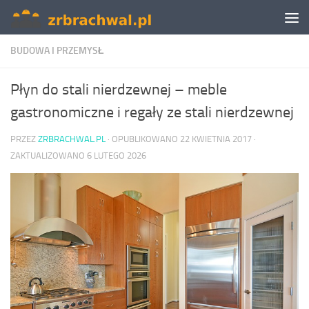
Skip to content
BUDOWA I PRZEMYSŁ
Płyn do stali nierdzewnej – meble
gastronomiczne i regały ze stali nierdzewnej
PRZEZ
ZRBRACHWAL.PL
· OPUBLIKOWANO
22 KWIETNIA 2017
·
ZAKTUALIZOWANO
6 LUTEGO 2026