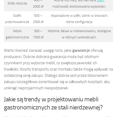
400 –
Różne rozmiary, wzmacniane
blaty
,
Stoły robocze
2000 zł
możliwość dostosowania wysokości.
Szafki
500 –
Wyposażone w półki, zamki w drzwiach,
przechowalnicze
2500 zł
różne konfiguracje.
Wózki
300 –
Mobilne, łatwe w manewrowaniu, dostępne
gastronomiczne
1500 zł
w różnych wielkościach.
Warto również zwracać uwagę na to, jakie
gwarancje
oferują
producenci. Dobrze dobrana gwarancja może być istotnym
czynnikiem przy wyborze mebli, co zwiększa pewność ich
trwałości. Koszty transportu oraz montażu także mogą wpływać na
ostateczną cenę zakupu. Dlatego dobrze jest przed dokonaniem
zakupu szczegółowo zorientować się w całkowitych kosztach, aby
uniknąć nieprzyjemnych niespodzianek.
Jakie są trendy w projektowaniu mebli
gastronomicznych ze stali nierdzewnej?