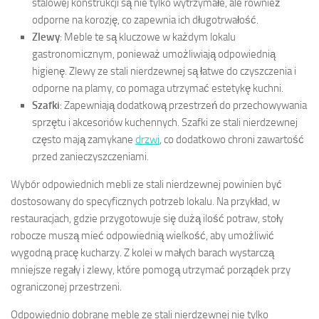
stalowej konstrukcji są nie tylko wytrzymałe, ale również
odporne na korozję, co zapewnia ich długotrwałość.
Zlewy
: Meble te są kluczowe w każdym lokalu
gastronomicznym, ponieważ umożliwiają odpowiednią
higienę. Zlewy ze stali nierdzewnej są łatwe do czyszczenia i
odporne na plamy, co pomaga utrzymać estetykę kuchni.
Szafki
: Zapewniają dodatkową przestrzeń do przechowywania
sprzętu i akcesoriów kuchennych. Szafki ze stali nierdzewnej
często mają zamykane
drzwi
, co dodatkowo chroni zawartość
przed zanieczyszczeniami.
Wybór odpowiednich mebli ze stali nierdzewnej powinien być
dostosowany do specyficznych potrzeb lokalu. Na przykład, w
restauracjach, gdzie przygotowuje się dużą ilość potraw, stoły
robocze muszą mieć odpowiednią wielkość, aby umożliwić
wygodną pracę kucharzy. Z kolei w małych barach wystarczą
mniejsze regały i zlewy, które pomogą utrzymać porządek przy
ograniczonej przestrzeni.
Odpowiednio dobrane meble ze stali nierdzewnej nie tylko