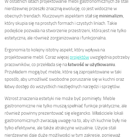
W ostatnich latach projektowanie mebli gastronomicznych ze stali
nierdzewnej przeszło znaczną ewolucję, co jest widoczne w
obecnych trendach. Kluczowym aspektem stał się
minimalizm
,
który skupia się na prostych formach i czystych liniach. Takie
podejście pozwala na stworzenie przestrzeni, która jest nie tylko
estetyczna, ale również zorganizowana i funkcjonalna.
Ergonomia to kolejny istotny aspekt, który wpływa na
projektowanie mebli. Coraz więcej
projektów
uwzględnia potrzeby
pracowników, co przekłada się na
łatwość w użytkowaniu
.
Przykładem mogą być meble, które są zaprojektowane w taki
sposób, aby umożliwić swobodne poruszanie się w kuchni oraz
łatwy dostęp do wszystkich niezbędnych narzędzi i sprzętów.
Wzrost znaczenia estetyki nie może być pominięty. Meble
gastronomiczne nie tylko muszą spełniać funkcje praktyczne, ale
również powinny prezentować się elegancko. Właściciele lokali
gastronomicznych zwracają uwagę na to, aby ich kuchnie były nie
tylko efektywne, ale także atrakcyjne wizualnie. Użycie stali
nierdzewnej daje duże możliwości w tym zakresie, ponieważ