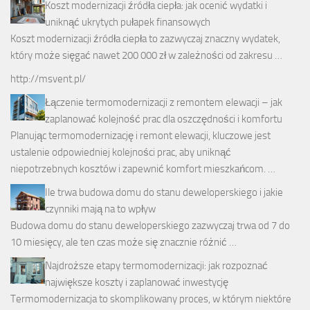
Koszt modernizacji źródła ciepła: jak ocenić wydatki i
uniknąć ukrytych pułapek finansowych
Koszt modernizacji źródła ciepła to zazwyczaj znaczny wydatek,
który może sięgać nawet 200 000 zł w zależności od zakresu …
http://msvent.pl/
Łączenie termomodernizacji z remontem elewacji – jak
zaplanować kolejność prac dla oszczędności i komfortu
Planując termomodernizację i remont elewacji, kluczowe jest
ustalenie odpowiedniej kolejności prac, aby uniknąć
niepotrzebnych kosztów i zapewnić komfort mieszkańcom. …
Ile trwa budowa domu do stanu deweloperskiego i jakie
czynniki mają na to wpływ
Budowa domu do stanu deweloperskiego zazwyczaj trwa od 7 do
10 miesięcy, ale ten czas może się znacznie różnić …
Najdroższe etapy termomodernizacji: jak rozpoznać
największe koszty i zaplanować inwestycję
Termomodernizacja to skomplikowany proces, w którym niektóre