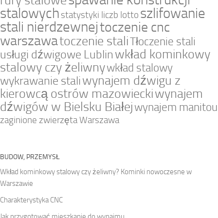
rury stalowe
stalowych
szlifowanie
statystyki liczb lotto
stali nierdzewnej
toczenie cnc
warszawa
toczenie stali
Tłoczenie stali
wkład kominkowy
usługi dźwigowe Lublin
stalowy czy żeliwny
wkład stalowy
wynajem dźwigu z
wykrawanie stali
kierowcą ostrów mazowiecki
wynajem
dźwigów w Bielsku Białej
wynajem manitou
zaginione zwierzęta Warszawa
BUDOW, PRZEMYSŁ
Wkład kominkowy stalowy czy żeliwny? Kominki nowoczesne w
Warszawie
Charakterystyka CNC
Jak przygotować mieszkanie do wynajmu