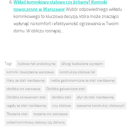
Wkład kominkowy stalowy czy żeliwny? Kominki
nowoczesne w Warszawie
Wybór odpowiedniego wkładu
kominkowego to kluczowa decyzja, która może znacząco
wpłynąć na komfort i efektywność ogrzewania w Twoim
domu. W obliczu rosnącej...
Tagi:
budowa hali produkcyjnej
dźwigi budowlane wynajem
kominki nowoczesne warszawa
konstrukcje stalowe hal
litery ze stali nierdzewnej
meble gastronomiczne ze stali nierdzewnej
obróbka cnc warszawa
Obróbka galwaniczna stali
Obróbka skrawaniem stali
obróbka stali
płyn do stali nierdzewnej
regały ze stali nierdzewnej
rury stalowe
spawanie konstrukcji stalowych
Tłoczenie stali
toczenie cnc warszawa
wkład kominkowy stalowy czy żeliwny