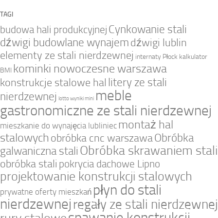
TAGI
Cynkowanie stali
budowa hali produkcyjnej
dźwigi budowlane wynajem
dźwigi lublin
elementy ze stali nierdzewnej
internaty Płock
kalkulator
kominki nowoczesne warszawa
BMI
litery ze stali
konstrukcje stalowe hal
meble
nierdzewnej
lotto wyniki mini
gastronomiczne ze stali nierdzewnej
montaż hal
mieszkanie do wynajęcia lubliniec
stalowych
Obróbka
obróbka cnc warszawa
Obróbka skrawaniem stali
galwaniczna stali
obróbka stali
pokrycia dachowe Lipno
projektowanie konstrukcji stalowych
płyn do stali
prywatne oferty mieszkań
nierdzewnej
regały ze stali nierdzewnej
spawanie konstrukcji