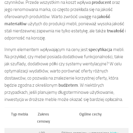
czynników. Przede wszystkim na koszt wpływa
producent
oraz
jego renomowana marka, co często przekłada się na jakość
oferowanych produktów. Warto zwrócić uwagę na
jakość
materiałów
użytych do produkcji mebli, ponieważ wysoka jakość
stali nierdzewnej zapewnia nie tylko estetykę, ale także
trwałość
i
odporność na korozję.
Innym elementem wpływającym na ceny jest
specyfikacja
mebli.
Na przykład, czy mebel posiada dodatkowe funkcjonalności, takie
jak szuflady, dodatkowe półki czy systemy wentylacyjne? W celu
optymalizacji wydatków, warto porównać oferty różnych
dostawców, co pozwala na znalezienie korzystnej oferty, która
będzie zgodna z określonym
budżetem
. W niektórych
przypadkach, jeśli planujemy długoterminowe użytkowanie,
inwestycja w droższe meble może okazać się bardziej opłacalna.
Typ mebla
Zakres
Ogólne cechy
cenowy