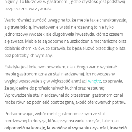
higieny. To kluczowe w gastronomii, gdzie czystość jest podstawą
bezpieczeństwa żywności.
Warto również zwrócić uwagę na to, że meble takie charakteryzują
się
trwałością
. Inwestowanie w stal nierdzewną to nie tylko
jednorazowy wydatek, ale długotrwała inwestycja, która z czasem
się zwraca. Meble te są odporne na uszkodzenia mechaniczne oraz
działanie chemikaliów, co sprawia, że będą służyć przez długie lata
bez potrzeby ich wymiany.
Estetyka jest kolejnym powodem, dla którego warto wybierać
meble gastronomiczne ze stali nierdzewnej. Ich nowoczesny
wygląd wpasowuje się w większość aranżacji
wnętrz
, co sprawia,
że są idealne do profesjonalnych kuchni oraz restauracji.
Wprowadzenie stali nierdzewnej do przestrzeni gastronomicznej
może również podnieść postrzeganą jakość oferowanych potraw.
Podsumowując, wybór mebli gastronomicznych ze stali
nierdzewnej to decyzja, która przynosi wiele korzyści, takich jak
odporność na korozję
,
łatwość w utrzymaniu czystości
,
trwałość