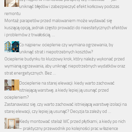
uniknąć błędów i zabezpieczyć efekt końcowy podczas
remontu
Montaż parapetów przed malowaniem może wydawać się
kuszącą opcją, jednak często prowadzi do nieestetycznych efektów
i problemów z trwałością. …
Co najpierw: ocieplenie czy wymiana ogrzewania, by
uniknąć strat i niepotrzebnych kosztów?
Ocieplenie budynku to kluczowy krok, który należy wykonać przed
wymianą ogrzewania, aby uniknąć niepotrzebnych wydatków oraz
strat energetycznych. Bez …
Docieplenie na starej elewacji: kiedy warto zachować
istniejącą warstwę, a kiedy lepiej ją usunąć przed
ociepleniem?
Zastanawiasz się, czy warto zachować istniejącą warstwę izolacji na
starej elewacji, czy lepiej ją usunąć? Decyzja ta zależy od …
Kiedy montować stelaż WC przed płytkami, a kiedy po nich
– praktyczny przewodnik po kolejności prac w łazience