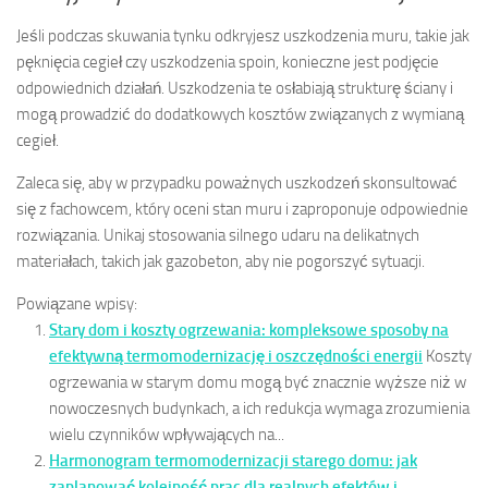
Jeśli podczas skuwania tynku odkryjesz uszkodzenia muru, takie jak
pęknięcia cegieł czy uszkodzenia spoin, konieczne jest podjęcie
odpowiednich działań. Uszkodzenia te osłabiają strukturę ściany i
mogą prowadzić do dodatkowych kosztów związanych z wymianą
cegieł.
Zaleca się, aby w przypadku poważnych uszkodzeń skonsultować
się z fachowcem, który oceni stan muru i zaproponuje odpowiednie
rozwiązania. Unikaj stosowania silnego udaru na delikatnych
materiałach, takich jak gazobeton, aby nie pogorszyć sytuacji.
Powiązane wpisy:
Stary dom i koszty ogrzewania: kompleksowe sposoby na
efektywną termomodernizację i oszczędności energii
Koszty
ogrzewania w starym domu mogą być znacznie wyższe niż w
nowoczesnych budynkach, a ich redukcja wymaga zrozumienia
wielu czynników wpływających na...
Harmonogram termomodernizacji starego domu: jak
zaplanować kolejność prac dla realnych efektów i