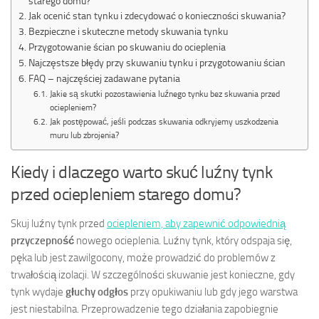
starego domu?
Jak ocenić stan tynku i zdecydować o konieczności skuwania?
Bezpieczne i skuteczne metody skuwania tynku
Przygotowanie ścian po skuwaniu do ocieplenia
Najczęstsze błędy przy skuwaniu tynku i przygotowaniu ścian
FAQ – najczęściej zadawane pytania
Jakie są skutki pozostawienia luźnego tynku bez skuwania przed
ociepleniem?
Jak postępować, jeśli podczas skuwania odkryjemy uszkodzenia
muru lub zbrojenia?
Kiedy i dlaczego warto skuć luźny tynk
przed ociepleniem starego domu?
Skuj luźny tynk przed
ociepleniem, aby zapewnić odpowiednią
przyczepność
nowego ocieplenia. Luźny tynk, który odspaja się,
pęka lub jest zawilgocony, może prowadzić do problemów z
trwałością izolacji. W szczególności skuwanie jest konieczne, gdy
tynk wydaje
głuchy odgłos
przy opukiwaniu lub gdy jego warstwa
jest niestabilna. Przeprowadzenie tego działania zapobiegnie