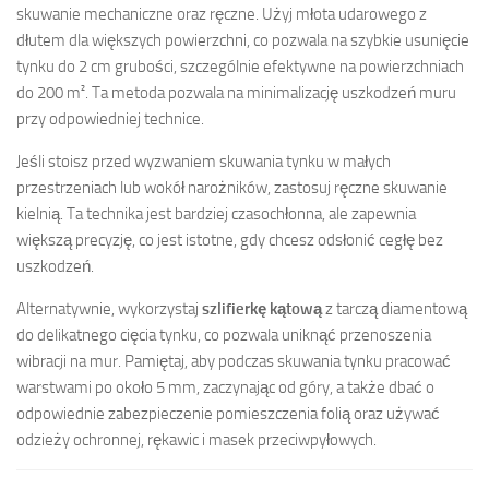
skuwanie mechaniczne oraz ręczne. Użyj młota udarowego z
dłutem dla większych powierzchni, co pozwala na szybkie usunięcie
tynku do 2 cm grubości, szczególnie efektywne na powierzchniach
do 200 m². Ta metoda pozwala na minimalizację uszkodzeń muru
przy odpowiedniej technice.
Jeśli stoisz przed wyzwaniem skuwania tynku w małych
przestrzeniach lub wokół narożników, zastosuj ręczne skuwanie
kielnią. Ta technika jest bardziej czasochłonna, ale zapewnia
większą precyzję, co jest istotne, gdy chcesz odsłonić cegłę bez
uszkodzeń.
Alternatywnie, wykorzystaj
szlifierkę kątową
z tarczą diamentową
do delikatnego cięcia tynku, co pozwala uniknąć przenoszenia
wibracji na mur. Pamiętaj, aby podczas skuwania tynku pracować
warstwami po około 5 mm, zaczynając od góry, a także dbać o
odpowiednie zabezpieczenie pomieszczenia folią oraz używać
odzieży ochronnej, rękawic i masek przeciwpyłowych.