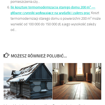
pomieszczenia czy...
Ile kosztuje termomodernizacja starego domu 200 m² —
główne czynniki wpływające na wydatki i zakres prac
Koszt
termomodernizacji starego domu o powierzchni 200 m² może
wynieść od 100 000 do 150 000 zł, a jego wysokość zależy
od...
MOŻESZ RÓWNIEŻ POLUBIĆ…