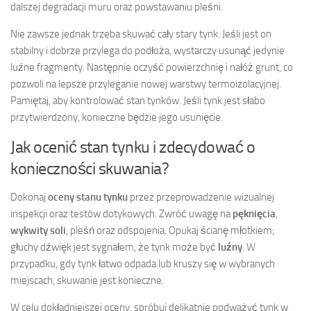
dalszej degradacji muru oraz powstawaniu pleśni.
Nie zawsze jednak trzeba skuwać cały stary tynk. Jeśli jest on
stabilny i dobrze przylega do podłoża, wystarczy usunąć jedynie
luźne fragmenty. Następnie oczyść powierzchnię i nałóż grunt, co
pozwoli na lepsze przyleganie nowej warstwy termoizolacyjnej.
Pamiętaj, aby kontrolować stan tynków. Jeśli tynk jest słabo
przytwierdzony, konieczne będzie jego usunięcie.
Jak ocenić stan tynku i zdecydować o
konieczności skuwania?
Dokonaj
oceny stanu tynku
przez przeprowadzenie wizualnej
inspekcji oraz testów dotykowych. Zwróć uwagę na
pęknięcia
,
wykwity soli
, pleśń oraz odspojenia. Opukaj ścianę młotkiem;
głuchy dźwięk jest sygnałem, że tynk może być
luźny
. W
przypadku, gdy tynk łatwo odpada lub kruszy się w wybranych
miejscach, skuwanie jest konieczne.
W celu dokładniejszej oceny, spróbuj delikatnie podważyć tynk w