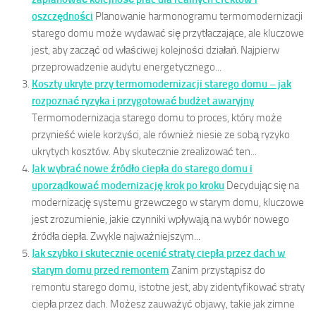
oszczędności
Planowanie harmonogramu termomodernizacji
starego domu może wydawać się przytłaczające, ale kluczowe
jest, aby zacząć od właściwej kolejności działań. Najpierw
przeprowadzenie audytu energetycznego...
Koszty ukryte przy termomodernizacji starego domu – jak
rozpoznać ryzyka i przygotować budżet awaryjny
Termomodernizacja starego domu to proces, który może
przynieść wiele korzyści, ale również niesie ze sobą ryzyko
ukrytych kosztów. Aby skutecznie zrealizować ten...
Jak wybrać nowe źródło ciepła do starego domu i
uporządkować modernizację krok po kroku
Decydując się na
modernizację systemu grzewczego w starym domu, kluczowe
jest zrozumienie, jakie czynniki wpływają na wybór nowego
źródła ciepła. Zwykle najważniejszym...
Jak szybko i skutecznie ocenić straty ciepła przez dach w
starym domu przed remontem
Zanim przystąpisz do
remontu starego domu, istotne jest, aby zidentyfikować straty
ciepła przez dach. Możesz zauważyć objawy, takie jak zimne