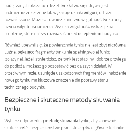
podejrzanych obszarach. Jeżeli tynk łatwo się odrywa, jest
nadmiernie zniszczony lub wykazuje oznaki
wilgoci
, od razu
rozważ skucie. Możesz również zmierzyć wilgotność tynku przy
użyciu wilgotnościomierza. Wysoka wilgotność wskazuje na
problemy, które należy rozwiązać przed
ociepleniem
budynku.
Również upewnij się, że powierzchnia tynku nie jest
zbyt nierówna
.
Luźne,
pękające
fragmenty tynku nie spełnią swojej funkcji
izolacyjnej. Jeżeli stwierdzisz, że tynk jest stabilny i dobrze przylega
do podłoża, możesz go pozostawić bez dalszych działań. W
przeciwnym razie, usunięcie uszkodzonych fragmentów i nałożenie
nowego tynku ma kluczowe znaczenie dla poprawy stanu
technicznego budynku.
Bezpieczne i skuteczne metody skuwania
tynku
Wybierz odpowiednią
metodę skuwania
tynku, aby zapewnić
skuteczność i bezpieczeństwo prac. Istnieją dwie główne techniki: