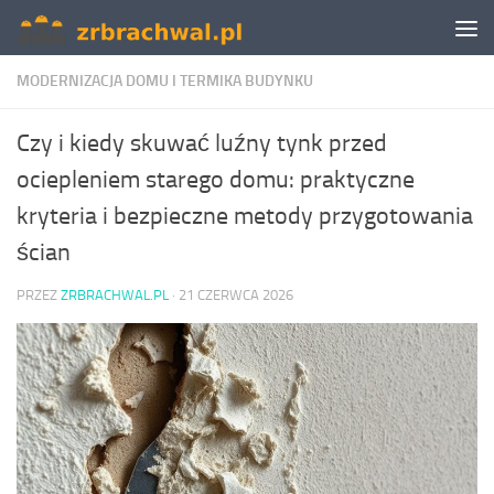
Skip to content
MODERNIZACJA DOMU I TERMIKA BUDYNKU
Czy i kiedy skuwać luźny tynk przed
ociepleniem starego domu: praktyczne
kryteria i bezpieczne metody przygotowania
ścian
PRZEZ
ZRBRACHWAL.PL
·
21 CZERWCA 2026