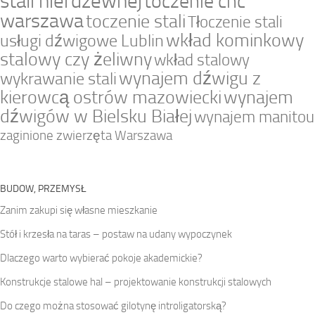
stali nierdzewnej
toczenie cnc
warszawa
toczenie stali
Tłoczenie stali
wkład kominkowy
usługi dźwigowe Lublin
stalowy czy żeliwny
wkład stalowy
wynajem dźwigu z
wykrawanie stali
kierowcą ostrów mazowiecki
wynajem
dźwigów w Bielsku Białej
wynajem manitou
zaginione zwierzęta Warszawa
BUDOW, PRZEMYSŁ
Zanim zakupi się własne mieszkanie
Stół i krzesła na taras – postaw na udany wypoczynek
Dlaczego warto wybierać pokoje akademickie?
Konstrukcje stalowe hal – projektowanie konstrukcji stalowych
Do czego można stosować gilotynę introligatorską?