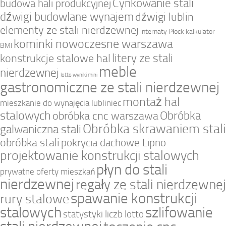
Cynkowanie stali
budowa hali produkcyjnej
dźwigi budowlane wynajem
dźwigi lublin
elementy ze stali nierdzewnej
internaty Płock
kalkulator
kominki nowoczesne warszawa
BMI
litery ze stali
konstrukcje stalowe hal
meble
nierdzewnej
lotto wyniki mini
gastronomiczne ze stali nierdzewnej
montaż hal
mieszkanie do wynajęcia lubliniec
stalowych
Obróbka
obróbka cnc warszawa
Obróbka skrawaniem stali
galwaniczna stali
obróbka stali
pokrycia dachowe Lipno
projektowanie konstrukcji stalowych
płyn do stali
prywatne oferty mieszkań
nierdzewnej
regały ze stali nierdzewnej
spawanie konstrukcji
rury stalowe
stalowych
szlifowanie
statystyki liczb lotto