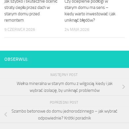
Jak szybko i skutecznie ocenić
Czy ocieplenie podłogi w
straty ciepła przez dach w
starym domu ma sens –
starym domu przed
kiedy warto inwestować i jak
remontem
uniknąć błędów?
9 CZERWCA 2026
24 MAJA 2026
OBSERWUJ:
NASTĘPNY POST
Wełna mineralna w starym domu z wilgocią: kiedy i jak
wybrać izolację, by uniknąć problemów
POPRZEDNI POST
Szambo betonowe do domu jednorodzinnego – jak wybrać
odpowiednie? Krótki poradnik