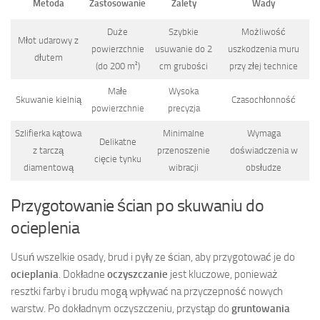
Metoda
Zastosowanie
Zalety
Wady
Duże
Szybkie
Możliwość
Młot udarowy z
powierzchnie
usuwanie do 2
uszkodzenia muru
dłutem
(do 200 m²)
cm grubości
przy złej technice
Małe
Wysoka
Skuwanie kielnią
Czasochłonność
powierzchnie
precyzja
Szlifierka kątowa
Minimalne
Wymaga
Delikatne
z tarczą
przenoszenie
doświadczenia w
cięcie tynku
diamentową
wibracji
obsłudze
Przygotowanie ścian po skuwaniu do
ocieplenia
Usuń wszelkie osady, brud i pyły ze ścian, aby przygotować je do
ocieplania
. Dokładne
oczyszczanie
jest kluczowe, ponieważ
resztki farby i brudu mogą wpływać na przyczepność nowych
warstw. Po dokładnym oczyszczeniu, przystąp do
gruntowania