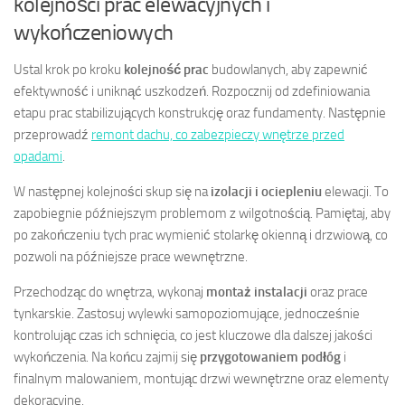
kolejności prac elewacyjnych i
wykończeniowych
Ustal krok po kroku
kolejność prac
budowlanych, aby zapewnić
efektywność i uniknąć uszkodzeń. Rozpocznij od zdefiniowania
etapu prac stabilizujących konstrukcję oraz fundamenty. Następnie
przeprowadź
remont dachu, co zabezpieczy wnętrze przed
opadami
.
W następnej kolejności skup się na
izolacji i ociepleniu
elewacji. To
zapobiegnie późniejszym problemom z wilgotnością. Pamiętaj, aby
po zakończeniu tych prac wymienić stolarkę okienną i drzwiową, co
pozwoli na późniejsze prace wewnętrzne.
Przechodząc do wnętrza, wykonaj
montaż instalacji
oraz prace
tynkarskie. Zastosuj wylewki samopoziomujące, jednocześnie
kontrolując czas ich schnięcia, co jest kluczowe dla dalszej jakości
wykończenia. Na końcu zajmij się
przygotowaniem podłóg
i
finalnym malowaniem, montując drzwi wewnętrzne oraz elementy
dekoracyjne.