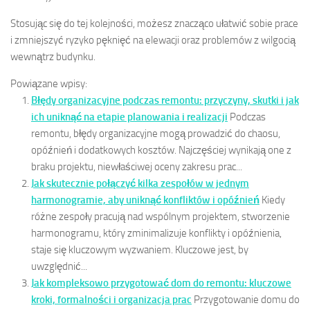
Stosując się do tej kolejności, możesz znacząco ułatwić sobie prace
i zmniejszyć ryzyko pęknięć na elewacji oraz problemów z wilgocią
wewnątrz budynku.
Powiązane wpisy:
Błędy organizacyjne podczas remontu: przyczyny, skutki i jak
ich uniknąć na etapie planowania i realizacji
Podczas
remontu, błędy organizacyjne mogą prowadzić do chaosu,
opóźnień i dodatkowych kosztów. Najczęściej wynikają one z
braku projektu, niewłaściwej oceny zakresu prac...
Jak skutecznie połączyć kilka zespołów w jednym
harmonogramie, aby uniknąć konfliktów i opóźnień
Kiedy
różne zespoły pracują nad wspólnym projektem, stworzenie
harmonogramu, który zminimalizuje konflikty i opóźnienia,
staje się kluczowym wyzwaniem. Kluczowe jest, by
uwzględnić...
Jak kompleksowo przygotować dom do remontu: kluczowe
kroki, formalności i organizacja prac
Przygotowanie domu do