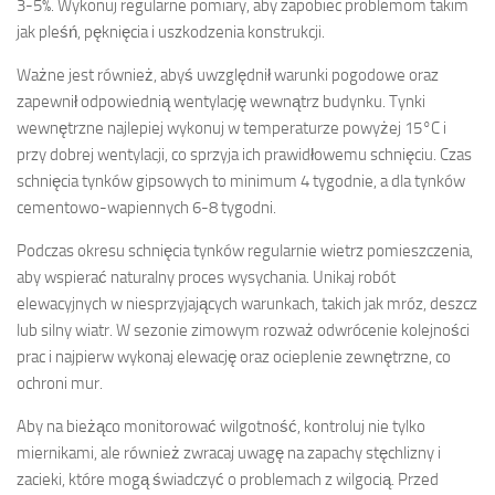
3-5%. Wykonuj regularne pomiary, aby zapobiec problemom takim
jak pleśń, pęknięcia i uszkodzenia konstrukcji.
Ważne jest również, abyś uwzględnił warunki pogodowe oraz
zapewnił odpowiednią wentylację wewnątrz budynku. Tynki
wewnętrzne najlepiej wykonuj w temperaturze powyżej 15°C i
przy dobrej wentylacji, co sprzyja ich prawidłowemu schnięciu. Czas
schnięcia tynków gipsowych to minimum 4 tygodnie, a dla tynków
cementowo-wapiennych 6-8 tygodni.
Podczas okresu schnięcia tynków regularnie wietrz pomieszczenia,
aby wspierać naturalny proces wysychania. Unikaj robót
elewacyjnych w niesprzyjających warunkach, takich jak mróz, deszcz
lub silny wiatr. W sezonie zimowym rozważ odwrócenie kolejności
prac i najpierw wykonaj elewację oraz ocieplenie zewnętrzne, co
ochroni mur.
Aby na bieżąco monitorować wilgotność, kontroluj nie tylko
miernikami, ale również zwracaj uwagę na zapachy stęchlizny i
zacieki, które mogą świadczyć o problemach z wilgocią. Przed