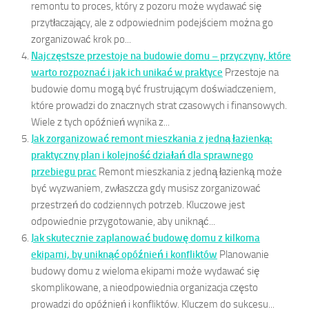
remontu to proces, który z pozoru może wydawać się
przytłaczający, ale z odpowiednim podejściem można go
zorganizować krok po...
Najczęstsze przestoje na budowie domu – przyczyny, które
warto rozpoznać i jak ich unikać w praktyce
Przestoje na
budowie domu mogą być frustrującym doświadczeniem,
które prowadzi do znacznych strat czasowych i finansowych.
Wiele z tych opóźnień wynika z...
Jak zorganizować remont mieszkania z jedną łazienką:
praktyczny plan i kolejność działań dla sprawnego
przebiegu prac
Remont mieszkania z jedną łazienką może
być wyzwaniem, zwłaszcza gdy musisz zorganizować
przestrzeń do codziennych potrzeb. Kluczowe jest
odpowiednie przygotowanie, aby uniknąć...
Jak skutecznie zaplanować budowę domu z kilkoma
ekipami, by uniknąć opóźnień i konfliktów
Planowanie
budowy domu z wieloma ekipami może wydawać się
skomplikowane, a nieodpowiednia organizacja często
prowadzi do opóźnień i konfliktów. Kluczem do sukcesu...