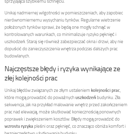
sprzyjająca szybkiemu schnięciu.
Unikaj nadmiernej wilgotności w pomieszczeniach, aby zapobiec
nierównomiernemu wysychaniu tynków. Regularne wietrzenie
położonych tynków sprawi, że będą one mogły schnąć w
kontrolowanych warunkach, co minimalizuje ryzyko pęknięć i
uszkodzeń. Staraj się również zabezpieczać okna i drzwi, aby nie
dopuścić do zanieczyszczenia wnętrza podczas dalszych prac
budowlanych.
Najczęstsze błędy i ryzyka wynikające ze
złej kolejności prac
Unikaj błędów związanych ze złym ustaleniem
kolejności prac
,
które mogą prowadzić do poważnych
uszkodzeń
budynku. Zła
sekwencja, jak na przykład malowanie wnętrz przed zakończeniem
prac nad elewacją, może skutkować koniecznością ponownych
poprawek i zwiększeniem kosztów. Błędy mogą prowadzić do
wzrostu ryzyka
pleśni oraz pęknięć, co znacząco obniża komfort i
bezpieczeństwo użytkowania budynku.