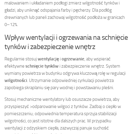
malowaniem i układaniem podłogi zmierz wilgotność tynków i
gładzi, aby uniknąć odspajania farby i pęcherzy. Dla podłóg
drewnianych lub paneli zachowaj wilgotność podłoża w granicach
0–12%.
Wpływ wentylacji i ogrzewania na schnięcie
tynków i zabezpieczenie wnętrz
Regularnie stosuj
wentylację
i
ogrzewanie
, aby wspierać
efektywne
schnięcie tynków
i zabezpieczenie wnętrz. System
wymiany powietrza w budynku odgrywa kluczową rolę w regulacji
wilgotności
. Utrzymanie odpowiedniej cyrkulacji powietrza
zapobiega skraplaniu się pary wodnej i powstawaniu pleśni.
Stosuj mechaniczne wentylatory lub osuszacze powietrza, aby
przyspieszyć >odparowanie wilgoci z tynków. Zadbaj o ciepło w
pomieszczeniu; odpowiednia temperatura sprzyja stabilizacji
wilgotności, co jest istotne dla dalszych prac. W przypadku
wentylacji z odzyskiem ciepła, zazwyczaj panuje suchość