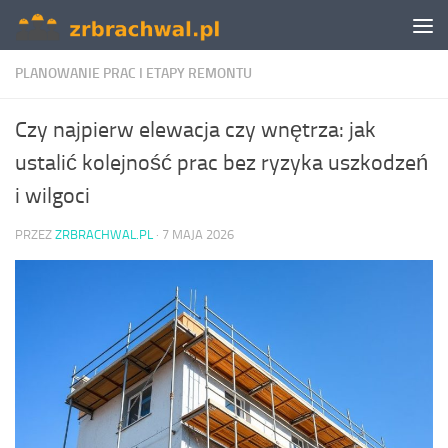
Skip to content
PLANOWANIE PRAC I ETAPY REMONTU
Czy najpierw elewacja czy wnętrza: jak
ustalić kolejność prac bez ryzyka uszkodzeń
i wilgoci
PRZEZ
ZRBRACHWAL.PL
·
7 MAJA 2026