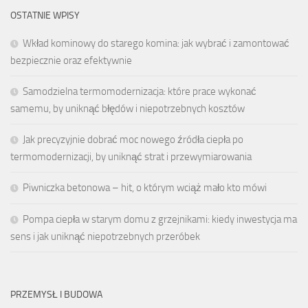
OSTATNIE WPISY
Wkład kominowy do starego komina: jak wybrać i zamontować
bezpiecznie oraz efektywnie
Samodzielna termomodernizacja: które prace wykonać
samemu, by uniknąć błędów i niepotrzebnych kosztów
Jak precyzyjnie dobrać moc nowego źródła ciepła po
termomodernizacji, by uniknąć strat i przewymiarowania
Piwniczka betonowa – hit, o którym wciąż mało kto mówi
Pompa ciepła w starym domu z grzejnikami: kiedy inwestycja ma
sens i jak uniknąć niepotrzebnych przeróbek
PRZEMYSŁ I BUDOWA