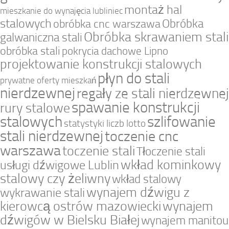
montaż hal
mieszkanie do wynajęcia lubliniec
stalowych
Obróbka
obróbka cnc warszawa
Obróbka skrawaniem stali
galwaniczna stali
obróbka stali
pokrycia dachowe Lipno
projektowanie konstrukcji stalowych
płyn do stali
prywatne oferty mieszkań
nierdzewnej
regały ze stali nierdzewnej
spawanie konstrukcji
rury stalowe
stalowych
szlifowanie
statystyki liczb lotto
stali nierdzewnej
toczenie cnc
warszawa
toczenie stali
Tłoczenie stali
wkład kominkowy
usługi dźwigowe Lublin
stalowy czy żeliwny
wkład stalowy
wynajem dźwigu z
wykrawanie stali
kierowcą ostrów mazowiecki
wynajem
dźwigów w Bielsku Białej
wynajem manitou