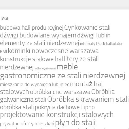
TAGI
Cynkowanie stali
budowa hali produkcyjnej
dźwigi budowlane wynajem
dźwigi lublin
elementy ze stali nierdzewnej
internaty Płock
kalkulator
kominki nowoczesne warszawa
BMI
litery ze stali
konstrukcje stalowe hal
meble
nierdzewnej
lotto wyniki mini
gastronomiczne ze stali nierdzewnej
montaż hal
mieszkanie do wynajęcia lubliniec
stalowych
Obróbka
obróbka cnc warszawa
Obróbka skrawaniem stali
galwaniczna stali
obróbka stali
pokrycia dachowe Lipno
projektowanie konstrukcji stalowych
płyn do stali
prywatne oferty mieszkań