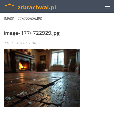
Skip to content
IMAGE-1774722929.JPG
image-1774722929.jpg
PRZEZ
·
28 MARCA 2026