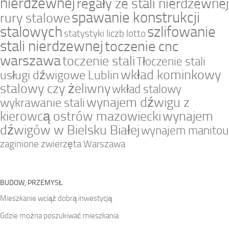
nierdzewnej
regały ze stali nierdzewnej
spawanie konstrukcji
rury stalowe
stalowych
szlifowanie
statystyki liczb lotto
stali nierdzewnej
toczenie cnc
warszawa
toczenie stali
Tłoczenie stali
wkład kominkowy
usługi dźwigowe Lublin
stalowy czy żeliwny
wkład stalowy
wynajem dźwigu z
wykrawanie stali
kierowcą ostrów mazowiecki
wynajem
dźwigów w Bielsku Białej
wynajem manitou
zaginione zwierzęta Warszawa
BUDOW, PRZEMYSŁ
Mieszkanie wciąż dobrą inwestycją
Gdzie można poszukiwać mieszkania