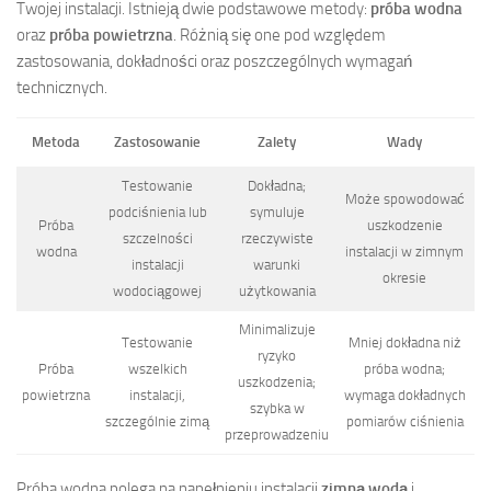
Twojej instalacji. Istnieją dwie podstawowe metody:
próba wodna
oraz
próba powietrzna
. Różnią się one pod względem
zastosowania, dokładności oraz poszczególnych wymagań
technicznych.
Metoda
Zastosowanie
Zalety
Wady
Testowanie
Dokładna;
Może spowodować
podciśnienia lub
symuluje
Próba
uszkodzenie
szczelności
rzeczywiste
wodna
instalacji w zimnym
instalacji
warunki
okresie
wodociągowej
użytkowania
Minimalizuje
Testowanie
Mniej dokładna niż
ryzyko
Próba
wszelkich
próba wodna;
uszkodzenia;
powietrzna
instalacji,
wymaga dokładnych
szybka w
szczególnie zimą
pomiarów ciśnienia
przeprowadzeniu
Próba wodna polega na napełnieniu instalacji
zimną wodą
i