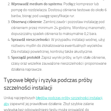
Wprowadź medium do systemu
: Podłącz kompresor lub
pompę do rozdzielacza. Dostosuj ciśnienie testowe do około 6
barów, biorąc pod uwagę specyfikacje rur.
Obserwuj ciśnienie
: Zamknij zawór i pozostaw instalację pod
ciśnieniem przez minimum 24 godziny. Monitoruj manometr;
dopuszczalny spadek ciśnienia to maksymalnie 0,2 bara.
Sprawdź nieszczelności
: W przypadku instalacji wodnej, użyj
roztworu mydlin do zlokalizowania ewentualnych wycieków.
Dla instalacji powietrznej, kontroluj także akustycznie.
Sporządź protokół
: Zapisz wyniki próby, w tym stałe ciśnienie,
czasy oraz wszelkie zauważone nieszczelności i proponowane
działania naprawcze.
Typowe błędy i ryzyka podczas próby
szczelności instalacji
Unikaj najczęstszych
błędów podczas próby szczelności instalacji,
aby
zapewnić jej prawidłowe działanie. Zbyt szybkie zalanie
wylewką bez odpowiedniego testu może prowadzić do