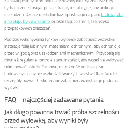
Zainstaluj osłony ochronne na przewody elektryczne oraz rury
hydrauliczne, stosując peszle i kanały instalacyjne, aby uniknąć
uszkodzeń. Oznacz dokładnie każdą instalację na placu
budowy, aby
inne ekipy były świadome
jej lokalizacji, co zmniejsza ryzyko
przypadkowych zniszczeń.
Podczas wykonywania tynków i wylewek zabezpiecz wszystkie
instalacje folią lub innymi materiałami ochronnymi, aby ochronić je
przed wilgocią oraz uszkodzeniami mechanicznymi. Przydbają się
również regularne kontrole stanu instalacji, aby wcześnie wykrywać
i eliminować usterki. Zachowuj ostrożność podczas prac
budowlanych, aby nie uszkodzić świeżych warstw. Dbałość o te
szczegóły pozwoli Ci skutecznie zabezpieczyć instalacje podczas
wylewki.
FAQ – najczęściej zadawane pytania
Jak długo powinna trwać próba szczelności
przed wylewką, aby wyniki były