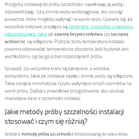
Przygotuj instalację do próby szczelności, napełniając ją wodą i
odpowietrzając. Użyj zimnej wody wodociągowej, aby usunąć
powietrze, które mogłoby wpłynąć na wyniki testu. Upewnij się, że
wszystkie końcówki przyłączy są
zamknięte, a wszelkie urządzenia
zabezpieczające, takie
jak
zawory bezpieczeństwa
czy
naczynia
wzbiorcze
, są odłączone. Podczas testu temperatura instalacji
powinna odpowiadać temperaturze otoczenia. Jeśli budynek jest
wychłodzony, ogrzej go przed rozpoczęciem próby.
Sprawdź, czy wszystkie krany są zakręcone, a wszelkie
podsystemy, takie jak instalacje ciepłej i zimnej wody, są odłączone.
Takie odcięcie minimalizuje ryzyko wpłynięcia innych czynników na
wynik próby. Zadbaj o prawidłowe przygotowanie, aby uzyskać
miarodajne dane o szczelności instalacji.
Jakie metody próby szczelności instalacji
stosować i czym się różnią?
Wybierz
metodę próby szczelności
dostosowaną do warunków