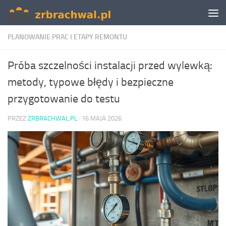
Skip to content
PLANOWANIE PRAC I ETAPY REMONTU
Próba szczelności instalacji przed wylewką:
metody, typowe błędy i bezpieczne
przygotowanie do testu
PRZEZ
ZRBRACHWAL.PL
·
16 MAJA 2026