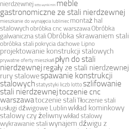
meble
nierdzewnej
lotto wyniki mini
gastronomiczne ze stali nierdzewnej
montaż hal
mieszkanie do wynajęcia lubliniec
stalowych
Obróbka
obróbka cnc warszawa
Obróbka skrawaniem stali
galwaniczna stali
obróbka stali
pokrycia dachowe Lipno
projektowanie konstrukcji stalowych
płyn do stali
prywatne oferty mieszkań
nierdzewnej
regały ze stali nierdzewnej
spawanie konstrukcji
rury stalowe
stalowych
szlifowanie
statystyki liczb lotto
stali nierdzewnej
toczenie cnc
warszawa
toczenie stali
Tłoczenie stali
wkład kominkowy
usługi dźwigowe Lublin
stalowy czy żeliwny
wkład stalowy
wynajem dźwigu z
wykrawanie stali