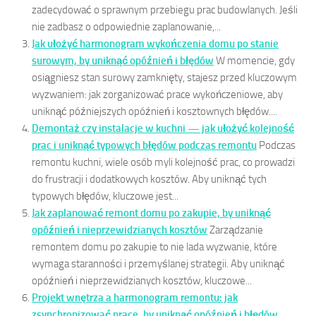
zadecydować o sprawnym przebiegu prac budowlanych. Jeśli
nie zadbasz o odpowiednie zaplanowanie,...
Jak ułożyć harmonogram wykończenia domu po stanie
surowym, by uniknąć opóźnień i błędów
W momencie, gdy
osiągniesz stan surowy zamknięty, stajesz przed kluczowym
wyzwaniem: jak zorganizować prace wykończeniowe, aby
uniknąć późniejszych opóźnień i kosztownych błędów....
Demontaż czy instalacje w kuchni — jak ułożyć kolejność
prac i uniknąć typowych błędów podczas remontu
Podczas
remontu kuchni, wiele osób myli kolejność prac, co prowadzi
do frustracji i dodatkowych kosztów. Aby uniknąć tych
typowych błędów, kluczowe jest...
Jak zaplanować remont domu po zakupie, by uniknąć
opóźnień i nieprzewidzianych kosztów
Zarządzanie
remontem domu po zakupie to nie lada wyzwanie, które
wymaga staranności i przemyślanej strategii. Aby uniknąć
opóźnień i nieprzewidzianych kosztów, kluczowe...
Projekt wnętrza a harmonogram remontu: jak
zsynchronizować prace, by uniknąć opóźnień i błędów