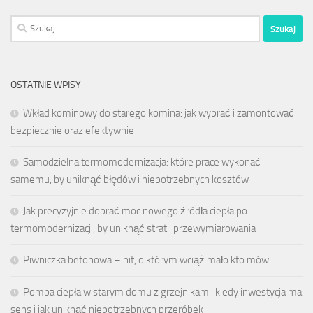
Szukaj:
OSTATNIE WPISY
Wkład kominowy do starego komina: jak wybrać i zamontować
bezpiecznie oraz efektywnie
Samodzielna termomodernizacja: które prace wykonać
samemu, by uniknąć błędów i niepotrzebnych kosztów
Jak precyzyjnie dobrać moc nowego źródła ciepła po
termomodernizacji, by uniknąć strat i przewymiarowania
Piwniczka betonowa – hit, o którym wciąż mało kto mówi
Pompa ciepła w starym domu z grzejnikami: kiedy inwestycja ma
sens i jak uniknąć niepotrzebnych przeróbek