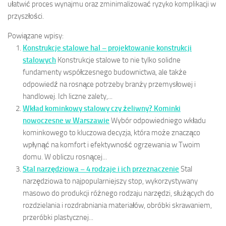
ułatwić proces wynajmu oraz zminimalizować ryzyko komplikacji w
przyszłości.
Powiązane wpisy:
Konstrukcje stalowe hal – projektowanie konstrukcji
stalowych
Konstrukcje stalowe to nie tylko solidne
fundamenty współczesnego budownictwa, ale także
odpowiedź na rosnące potrzeby branży przemysłowej i
handlowej. Ich liczne zalety,...
Wkład kominkowy stalowy czy żeliwny? Kominki
nowoczesne w Warszawie
Wybór odpowiedniego wkładu
kominkowego to kluczowa decyzja, która może znacząco
wpłynąć na komfort i efektywność ogrzewania w Twoim
domu. W obliczu rosnącej...
Stal narzędziowa – 4 rodzaje i ich przeznaczenie
Stal
narzędziowa to najpopularniejszy stop, wykorzystywany
masowo do produkcji różnego rodzaju narzędzi, służących do
rozdzielania i rozdrabniania materiałów, obróbki skrawaniem,
przeróbki plastycznej...