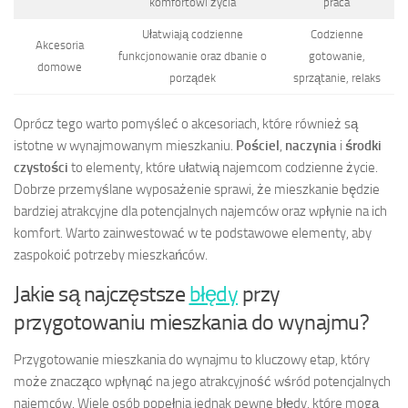
komfortowi życia
praca
Ułatwiają codzienne
Codzienne
Akcesoria
funkcjonowanie oraz dbanie o
gotowanie,
domowe
porządek
sprzątanie, relaks
Oprócz tego warto pomyśleć o akcesoriach, które również są
istotne w wynajmowanym mieszkaniu.
Pościel
,
naczynia
i
środki
czystości
to elementy, które ułatwią najemcom codzienne życie.
Dobrze przemyślane wyposażenie sprawi, że mieszkanie będzie
bardziej atrakcyjne dla potencjalnych najemców oraz wpłynie na ich
komfort. Warto zainwestować w te podstawowe elementy, aby
zaspokoić potrzeby mieszkańców.
Jakie są najczęstsze
błędy
przy
przygotowaniu mieszkania do wynajmu?
Przygotowanie mieszkania do wynajmu to kluczowy etap, który
może znacząco wpłynąć na jego atrakcyjność wśród potencjalnych
najemców. Wiele osób popełnia jednak pewne błędy, które mogą