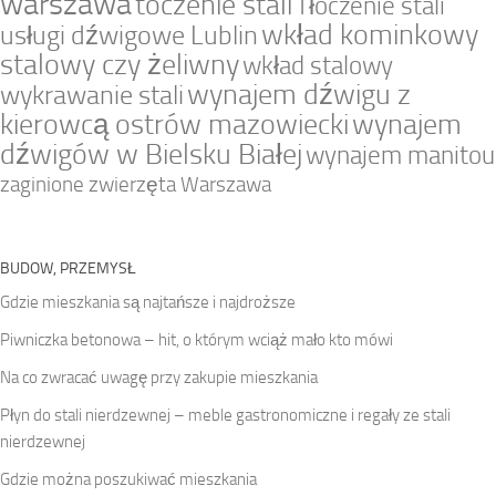
warszawa
toczenie stali
Tłoczenie stali
wkład kominkowy
usługi dźwigowe Lublin
stalowy czy żeliwny
wkład stalowy
wynajem dźwigu z
wykrawanie stali
kierowcą ostrów mazowiecki
wynajem
dźwigów w Bielsku Białej
wynajem manitou
zaginione zwierzęta Warszawa
BUDOW, PRZEMYSŁ
Gdzie mieszkania są najtańsze i najdroższe
Piwniczka betonowa – hit, o którym wciąż mało kto mówi
Na co zwracać uwagę przy zakupie mieszkania
Płyn do stali nierdzewnej – meble gastronomiczne i regały ze stali
nierdzewnej
Gdzie można poszukiwać mieszkania