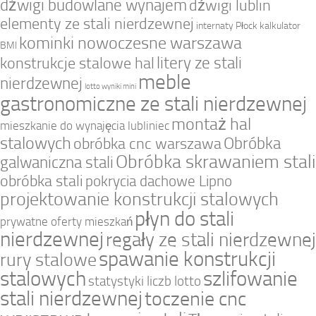
dźwigi budowlane wynajem
dźwigi lublin
elementy ze stali nierdzewnej
internaty Płock
kalkulator
kominki nowoczesne warszawa
BMI
litery ze stali
konstrukcje stalowe hal
meble
nierdzewnej
lotto wyniki mini
gastronomiczne ze stali nierdzewnej
montaż hal
mieszkanie do wynajęcia lubliniec
stalowych
Obróbka
obróbka cnc warszawa
Obróbka skrawaniem stali
galwaniczna stali
obróbka stali
pokrycia dachowe Lipno
projektowanie konstrukcji stalowych
płyn do stali
prywatne oferty mieszkań
nierdzewnej
regały ze stali nierdzewnej
spawanie konstrukcji
rury stalowe
stalowych
szlifowanie
statystyki liczb lotto
stali nierdzewnej
toczenie cnc