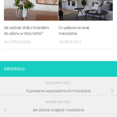
Jak wybrać stoły z krzesłami
Co wpływa na cenę
do salonu w stylu boho?
mieszkania
24 LUTEGO 2020
18 LIPCA 2017
OBSERWUJ:
NASTĘPNY POST
Kupowanie wyposażenia do mieszkania
POPRZEDNI POST
Jak dobrze urządzić mieszkanie