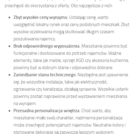
zniechęcić do skorzystania z oferty. Oto najczęstsze z nich:
Zbyt wysokie ceny wynajmu
. Ustalając cenę, warto
uwzględnić lokalny rynek oraz ceny podobnych mieszkań. Zbyt
wysokie oczekiwania mogą skutkować długim czasem
poszukiwania najemcy.
Brak odpowiedniego wyposażenia
. Mieszkanie powinno być
funkcjonalne i dostosowane do potrzeb najemców. Ważne
elementy, takie jak meble, sprzęt AGD czy akcesoria kuchenne,
powinny być w dobrym stanie i odpowiednio dobrane.
Zaniedbanie stanu technicznego
. Niezbędne jest upewnienie
się, że wszystkie instalacje, takie jak elektryczność,
ogrzewanie czy kanalizacja, działają sprawnie. Wszelkie usterki
powinny zostać naprawione przed wystawieniem mieszkania
na wynajem.
Przesadna personalizacja wnętrza
. Choć warto, aby
mieszkanie miało swój charakter, nadmierna personalizacja
może zniechęcić potencjalnych najemców. Neutralne kolory i
stonowane dekoracje są zazwyczaj lepszym wyborem.