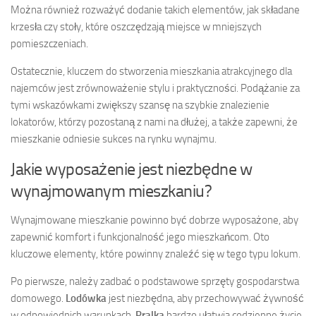
Można również rozważyć dodanie takich elementów, jak składane
krzesła czy stoły, które oszczędzają miejsce w mniejszych
pomieszczeniach.
Ostatecznie, kluczem do stworzenia mieszkania atrakcyjnego dla
najemców jest zrównoważenie stylu i praktyczności. Podążanie za
tymi wskazówkami zwiększy szansę na szybkie znalezienie
lokatorów, którzy pozostaną z nami na dłużej, a także zapewni, że
mieszkanie odniesie sukces na rynku wynajmu.
Jakie wyposażenie jest niezbędne w
wynajmowanym mieszkaniu?
Wynajmowane mieszkanie powinno być dobrze wyposażone, aby
zapewnić komfort i funkcjonalność jego mieszkańcom. Oto
kluczowe elementy, które powinny znaleźć się w tego typu lokum.
Po pierwsze, należy zadbać o podstawowe sprzęty gospodarstwa
domowego.
Lodówka
jest niezbędna, aby przechowywać żywność
w odpowiednich warunkach.
Pralka
bardzo ułatwia codzienne życie,