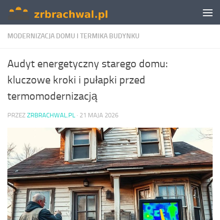
Skip to content
MODERNIZACJA DOMU I TERMIKA BUDYNKU
Audyt energetyczny starego domu:
kluczowe kroki i pułapki przed
termomodernizacją
PRZEZ
ZRBRACHWAL.PL
·
21 MAJA 2026