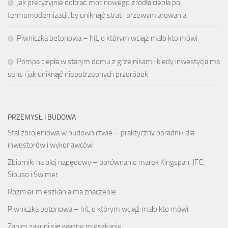
Jak precyzyjnie dobrać moc nowego źródła ciepła po
termomodernizacji, by uniknąć strat i przewymiarowania
Piwniczka betonowa – hit, o którym wciąż mało kto mówi
Pompa ciepła w starym domu z grzejnikami: kiedy inwestycja ma
sens i jak uniknąć niepotrzebnych przeróbek
PRZEMYSŁ I BUDOWA
Stal zbrojeniowa w budownictwie – praktyczny poradnik dla
inwestorów i wykonawców
Zbiorniki na olej napędowy – porównanie marek Kingspan, JFC,
Sibuso i Swimer
Rozmiar mieszkania ma znaczenie
Piwniczka betonowa – hit, o którym wciąż mało kto mówi
Zanim zakupi się własne mieszkanie