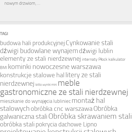
nowym drzwiom, …
TAGI
Cynkowanie stali
budowa hali produkcyjnej
dźwigi budowlane wynajem
dźwigi lublin
elementy ze stali nierdzewnej
internaty Płock
kalkulator
kominki nowoczesne warszawa
BMI
litery ze stali
konstrukcje stalowe hal
meble
nierdzewnej
lotto wyniki mini
gastronomiczne ze stali nierdzewnej
montaż hal
mieszkanie do wynajęcia lubliniec
stalowych
Obróbka
obróbka cnc warszawa
Obróbka skrawaniem stali
galwaniczna stali
obróbka stali
pokrycia dachowe Lipno
projektowanie konstrukcji stalowych