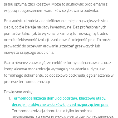
braku optymalizacji kosztów. Może to skutkować problemami z
wilgocią i pogorszeniem warunków użytkowania budynku.
Brak audytu utrudnia zidentyfikowanie miejsc największych strat
ciepła, co źle kieruje nakłady inwestycyjne. Bez profesjonalnych
pomiarów, takich jak te wykonane kamerą termowizyjną, trudno
ocenić efektywność izolacji i zaplanować kolejność prac. To może
prowadzić do przewymiarowania urządzeń grzewczych lub
niewystarczającego ocieplenia.
Warto również zauważyć, że niektóre formy dofinansowania oraz
kompleksowe modernizacje wymagają posiadania audytu jako
formalnego dokumentu, co dodatkowo podkreśla jego znaczenie w
procesie termomodernizacji.
Powiązane wpisy:
Termomodernizacja domu od podstaw: kluczowe etapy,
decyzje i praktyczne wskazówki przed rozpoczęciem prac
Termomodernizacja domu to nie tylko techniczne
usprawnienie, ale także kluczowy krok w kierunku zwiększenia