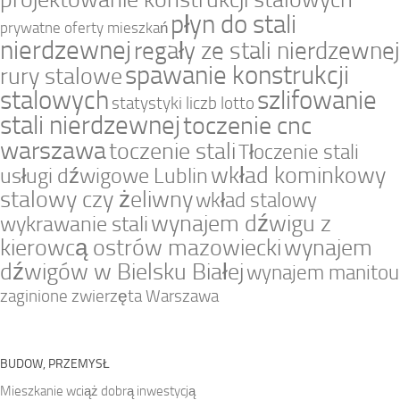
płyn do stali
prywatne oferty mieszkań
nierdzewnej
regały ze stali nierdzewnej
spawanie konstrukcji
rury stalowe
stalowych
szlifowanie
statystyki liczb lotto
stali nierdzewnej
toczenie cnc
warszawa
toczenie stali
Tłoczenie stali
wkład kominkowy
usługi dźwigowe Lublin
stalowy czy żeliwny
wkład stalowy
wynajem dźwigu z
wykrawanie stali
kierowcą ostrów mazowiecki
wynajem
dźwigów w Bielsku Białej
wynajem manitou
zaginione zwierzęta Warszawa
BUDOW, PRZEMYSŁ
Mieszkanie wciąż dobrą inwestycją