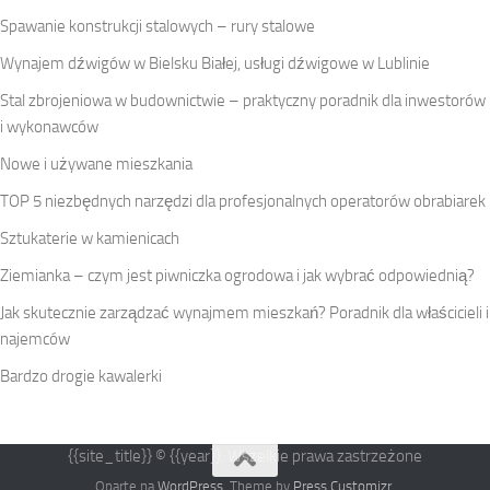
Spawanie konstrukcji stalowych – rury stalowe
Wynajem dźwigów w Bielsku Białej, usługi dźwigowe w Lublinie
Stal zbrojeniowa w budownictwie – praktyczny poradnik dla inwestorów
i wykonawców
Nowe i używane mieszkania
TOP 5 niezbędnych narzędzi dla profesjonalnych operatorów obrabiarek
Sztukaterie w kamienicach
Ziemianka – czym jest piwniczka ogrodowa i jak wybrać odpowiednią?
Jak skutecznie zarządzać wynajmem mieszkań? Poradnik dla właścicieli i
najemców
Bardzo drogie kawalerki
{{site_title}} © {{year}}. Wszelkie prawa zastrzeżone
Oparte na
WordPress
. Theme by
Press Customizr
.