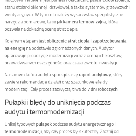
stanu stolarki okiennej i drzwiowej, a także systemów grzewczych i
wentylacyjnych. W tym celu należy wykorzystać specjalistyczne
narzędzia pomiarowe, takie jak
kamera termowizyjna
, która
pozwala na dokładną ocenę strat ciepła.
Kolejnym etapem jest
obliczenie strat ciepła i zapotrzebowania
na energię
na podstawie zgromadzonych danych. Audytor
opracowuje propozycje modernizacji wraz z oceną ich kosztów,
przewidywanych oszczędności oraz czasu zwrotu inwestycji.
Na samym końcu audytu sporządza się
raport audytowy
, który
zawiera rekomendacje działań oraz szacunkowe efekty
modernizacji. Cały proces zazwyczaj trwa do
7 dni roboczych
.
Pułapki i błędy do uniknięcia podczas
audytu i termomodernizacji
Unikaj typowych
pułapek
podczas audytu energetycznego i
termomodernizacji
, aby cały proces był skuteczny. Zacznij od