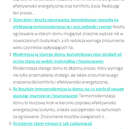
efektywności energetycznej oraz komfortu życia. Realizując
ten proces,...
Stary dom i koszty ogrzewania: kompleksowe sposoby na
efektywną termomodernizację i oszczędności energii
Koszty
ogrzewania w starym domu mogą być znacznie wyższe niż w
nowoczesnych budynkach, a ich redukcja wymaga zrozumienia
wielu czynników wpływających na...
Modernizacja starego domu: kompleksowy plan działań od
oceny stanu po wybór materiałów i finansowanie
Modernizacja starego domu to złożony proces, który wymaga
nie tylko przemyślanej strategii, ale także zrozumienia jego
znaczenia dla komfortu i efektywności energetycznej....
Ile kosztuje termomodernizacja domu: na co zwrócić uwagę
planując inwestycję i finansowanie
Termomodernizacja
domu to kluczowy krok w kierunku poprawy efektywności
energetycznej budynku, a także oszczędności na rachunkach
za ogrzewanie. Zrozumienie kosztów związanych z...
Ocieplenie starej elewacji: jak zaplanować