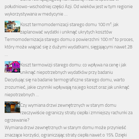
południowo-wschodniej części Azji. Od wieków jest w tym regionie
wykorzystywana w medycynie …
Koszt termomodernizacji starego domu 100 m²: jak
zaplanować wydatki i uniknąć ukrytych kosztów
Termomodernizacja starego domu o powierzchni 100 m² to proces,
który może wiązać się z dużymi wydatkami, sięgającymi nawet 28
…
Koszt termowizji starego domu: co wpływa na cenę i jak
uniknąć niepotrzebnych wydatków przy badaniu
Decydując się na badanie termograficzne starego domu, warto
zrozumieć, jakie czynniki wpływają na jego koszt oraz jak uniknąć
niepotrzebnych …
Czy wymiana drzwi zewnętrznych w starym domu
rzeczywiście ograniczy straty ciepła i zmniejszy rachunki za
ogrzewanie?
Wymiana drzwi zewnętrznych w starym domu może przynieść
znaczące korzyści, ograniczając straty ciepła nawet o 15%. Dzięki