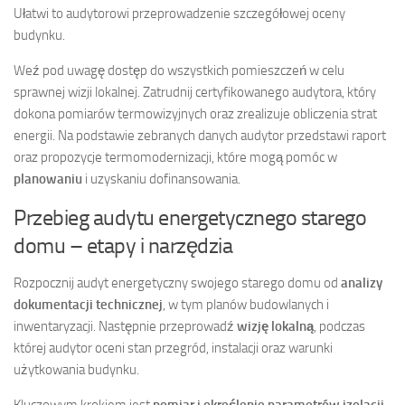
Ułatwi to audytorowi przeprowadzenie szczegółowej oceny
budynku.
Weź pod uwagę dostęp do wszystkich pomieszczeń w celu
sprawnej wizji lokalnej. Zatrudnij certyfikowanego audytora, który
dokona pomiarów termowizyjnych oraz zrealizuje obliczenia strat
energii. Na podstawie zebranych danych audytor przedstawi raport
oraz propozycje termomodernizacji, które mogą pomóc w
planowaniu
i uzyskaniu dofinansowania.
Przebieg audytu energetycznego starego
domu – etapy i narzędzia
Rozpocznij audyt energetyczny swojego starego domu od
analizy
dokumentacji technicznej
, w tym planów budowlanych i
inwentaryzacji. Następnie przeprowadź
wizję lokalną
, podczas
której audytor oceni stan przegród, instalacji oraz warunki
użytkowania budynku.
Kluczowym krokiem jest
pomiar i określenie parametrów izolacji
,