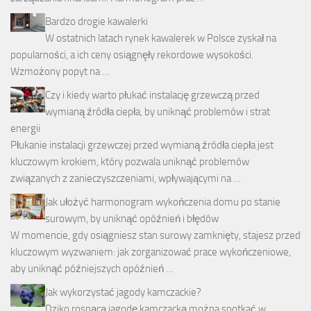
Bardzo drogie kawalerki
W ostatnich latach rynek kawalerek w Polsce zyskał na
popularności, a ich ceny osiągnęły rekordowe wysokości.
Wzmożony popyt na …
Czy i kiedy warto płukać instalację grzewczą przed
wymianą źródła ciepła, by uniknąć problemów i strat
energii
Płukanie instalacji grzewczej przed wymianą źródła ciepła jest
kluczowym krokiem, który pozwala uniknąć problemów
związanych z zanieczyszczeniami, wpływającymi na …
Jak ułożyć harmonogram wykończenia domu po stanie
surowym, by uniknąć opóźnień i błędów
W momencie, gdy osiągniesz stan surowy zamknięty, stajesz przed
kluczowym wyzwaniem: jak zorganizować prace wykończeniowe,
aby uniknąć późniejszych opóźnień …
Jak wykorzystać jagody kamczackie?
Dziko rosnącą jagodę kamczacką można spotkać w