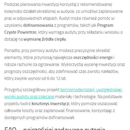
Podczas planowania inwestycji korzystaj z rekomendowanej
kolejności działań określonej w audycie, co umożliwi zaplanowanie
prac w odpowiednich etapach. Audyt może również pomóc w
uzyskaniu
dofinansowania
z programów, takich jak
Program
Czyste Powietrze
, który wymaga audytu przy składaniu wniosku o
dotację na
wymianę źródła ciepła
.
Ponadto, przy pomocy audytu możesz precyzyjnie określić
elementy, które przyniosą największe
oszczędności energii
i
niższe rachunki za ogrzewanie. Wykorzystaj wycenę inwestycji oraz
prognozy oszczędności, aby zdefiniować czas zwrotu nakładów,
który zwykle wynosi od 6 do 12 lat.
Przygotuj szczegółowy projekt
termomodernizacji, uwzględniając
wyniki audytu oraz zalecane
materiały i technologie. Na podstawie
projektu twórz
kosztorys inwestycji
, który pomoże oszacować
całkowite koszty oraz zaplanować finansowanie, korzystając z
dostępnych programów dofinansowań.
FAQ – najczęściej zadawane pytania