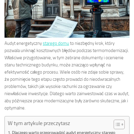
Audyt energetyczny
starego domu
to niezbędny krok, który
pozwala uniknąć kosztownych błędów podczas termomodernizacji.
Właściwe przygotowanie, w tym zebrane dokumenty i ocenienie
stanu technicznego budynku, może znacząco wpłynąć na
efektywność całego procesu. Wiele osób nie zdaje sobie sprawy,
że pominięcie tego etapu często prowadzi do nieodwracalnych
problemów, takich jak wysokie rachunki za ogrzewanie czy
niewłaściwe inwestycje. Dlatego warto zainwestować czas w audyt,
aby późniejsze prace modernizacyjne były zarówno skuteczne, jak i
optymalne.
W tym artykule przeczytasz
Dlaczego warto przeprowadzić audyt energetyczny starego