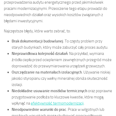
przeprowadzenia audytu energetycznego przed jakimikolwiek
pracami modernizacyjnymi. Przeoczenie tego etapu prowadzi do
nieodpowiednich działań oraz wysokich kosztów związanych z
błędami inwestycyjnymi.
Najczęstsze błędy, które warto zebrać, to:
Brak dokumentacji budowlanej
. To częsty problem przy
starych budynkach, który może zaburzyć cały proces audytu.
Nieprawidłowa kolejność działań
. Na przykład, wymiana
źródła ciepła przed ociepleniem zewnętrznych przegród może
doprowadzić do przewymiarowania urządzeń grzewczych.
Oszczędzanie na materiałach izolacyjnych
. Używanie niskiej
jakości styropianu czy wełny mineralnej obniża skuteczność
izolacji.
Niedokładne usuwanie mostków termicznych
oraz poprawne
przygotowanie podłoża to kluczowe kwestie, które mogą
wpłynąć na
efektywność termomodernizacji
.
Nieodpowiednie warunki do prac
. Prace w wilgotnych lub
mroźnych warunkach mogą skutkować nieprawidłowym