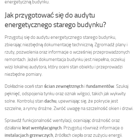
energetyczną budynku.
Jak przygotować się do audytu
energetycznego starego budynku?
Przygotuj się do audytu energetycznego starego budynku,
zbierając niezbędną dokumentację techniczną. Zgromadź plany i
rzuty, pozwolenia oraz informacje o wcześniej przeprowadzonych
remontach. Jeżeli dokumentacja budynku jest niepełna, oczekuj
wizji lokalnej audytora, który oceni stan obiektu i przeprowadzi
niezbędne pomiary.
Dokładnie oceń stan
ścian zewnętrznych
i
fundamentów
. Szukaj
pęknięć, odspojenia tynku oraz oznak wilgoci, takich jak wykwity
solne. Kontroluj stan
dachu
, upewniając się, że pokrycie jest
szczelne, a rynny drożne. Zwróć uwagę na szczelność okien i drzwi.
Sprawdź funkcjonalność wentylacji, oceniając drożność oraz
działanie
krat wentylacyjnych
. Przygotuj również informacje o
instalacjach grzewczych
, źródłach ciepła oraz zużyciu energii.