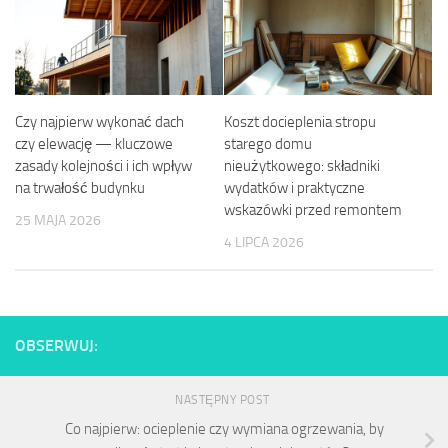
Czy najpierw wykonać dach
Koszt docieplenia stropu
czy elewację — kluczowe
starego domu
zasady kolejności i ich wpływ
nieużytkowego: składniki
na trwałość budynku
wydatków i praktyczne
wskazówki przed remontem
25 MAJA 2026
4 LIPCA 2026
OBSERWUJ:
NASTĘPNY POST
Co najpierw: ocieplenie czy wymiana ogrzewania, by