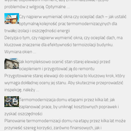
problemów z wilgocią. Optymalne …
Czy najpierw wymieniać okna czy ocieplać dach – jak ustalić
optymalną kolejność prac termomodernizacyjnych dla
trwałej izolacji i oszczędności energii
Decyzja o tym, czy najpierw wymienić okna, czy ocieplać dach, ma
kluczowe znaczenie dla efektywności termoizolacji budynku.
Wymiana okien …
Jak kompleksowo ocenić stan starej elewacji przed
ociepleniem i przygotować ją do remontu
Przygotowanie starej elewacji do ocieplenia to kluczowy krok, który
wymaga dokładnej oceny jej stanu. Aby skutecznie przeprowadzić
inspekcję, należy …
Termomodernizacja domu etapami przez kilka lat: jak
zaplanować prace, by uniknąć kosztownych poprawek i
zyskać oszczędności
Planowanie termomodernizacji domu na etapy przez kilka lat może
przynieść szereg korzyści, zarówno finansowych, jak i