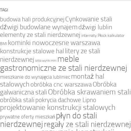
TAGI
Cynkowanie stali
budowa hali produkcyjnej
dźwigi budowlane wynajem
dźwigi lublin
elementy ze stali nierdzewnej
internaty Płock
kalkulator
kominki nowoczesne warszawa
BMI
litery ze stali
konstrukcje stalowe hal
meble
nierdzewnej
lotto wyniki mini
gastronomiczne ze stali nierdzewnej
montaż hal
mieszkanie do wynajęcia lubliniec
stalowych
Obróbka
obróbka cnc warszawa
Obróbka skrawaniem stali
galwaniczna stali
obróbka stali
pokrycia dachowe Lipno
projektowanie konstrukcji stalowych
płyn do stali
prywatne oferty mieszkań
nierdzewnej
regały ze stali nierdzewnej