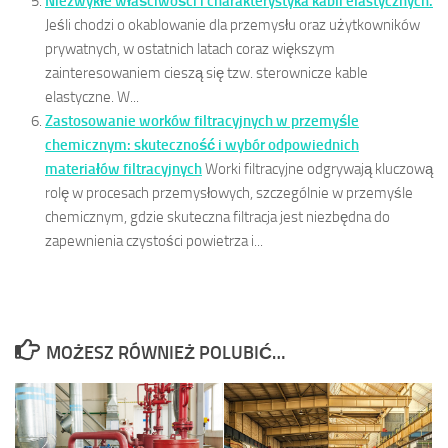
Niezwykłe właściwości i charakterystyka kabli elastycznych.
Jeśli chodzi o okablowanie dla przemysłu oraz użytkowników
prywatnych, w ostatnich latach coraz większym
zainteresowaniem cieszą się tzw. sterownicze kable
elastyczne. W...
Zastosowanie worków filtracyjnych w przemyśle
chemicznym: skuteczność i wybór odpowiednich
materiałów filtracyjnych
Worki filtracyjne odgrywają kluczową
rolę w procesach przemysłowych, szczególnie w przemyśle
chemicznym, gdzie skuteczna filtracja jest niezbędna do
zapewnienia czystości powietrza i...
MOŻESZ RÓWNIEŻ POLUBIĆ…