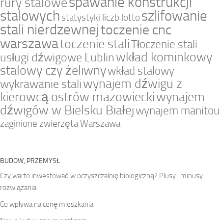
spawanie konstrukcji
rury stalowe
stalowych
szlifowanie
statystyki liczb lotto
stali nierdzewnej
toczenie cnc
warszawa
toczenie stali
Tłoczenie stali
wkład kominkowy
usługi dźwigowe Lublin
stalowy czy żeliwny
wkład stalowy
wynajem dźwigu z
wykrawanie stali
kierowcą ostrów mazowiecki
wynajem
dźwigów w Bielsku Białej
wynajem manitou
zaginione zwierzęta Warszawa
BUDOW, PRZEMYSŁ
Czy warto inwestować w oczyszczalnię biologiczną? Plusy i minusy
rozwiązania
Co wpływa na cenę mieszkania