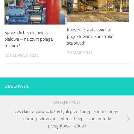
Konstrukcje stalowe hal –
Sprężarki bezolejowe a
projektowanie konstrukcji
olejowe – na czym polega
stalowych
różnica?
30 MAJA 2017
20 CZERWCA 2022
OBSERWUJ:
NASTĘPNY POST
Czy i kiedy skuwać luźny tynk przed ociepleniem starego
domu: praktyczne kryteria i bezpieczne metody
przygotowania ścian