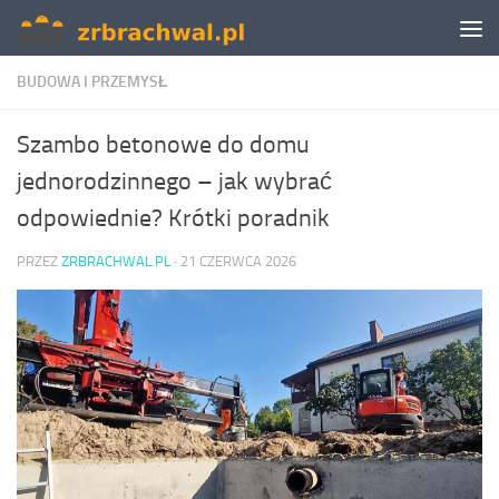
Skip to content
BUDOWA I PRZEMYSŁ
Szambo betonowe do domu
jednorodzinnego – jak wybrać
odpowiednie? Krótki poradnik
PRZEZ
ZRBRACHWAL.PL
·
21 CZERWCA 2026