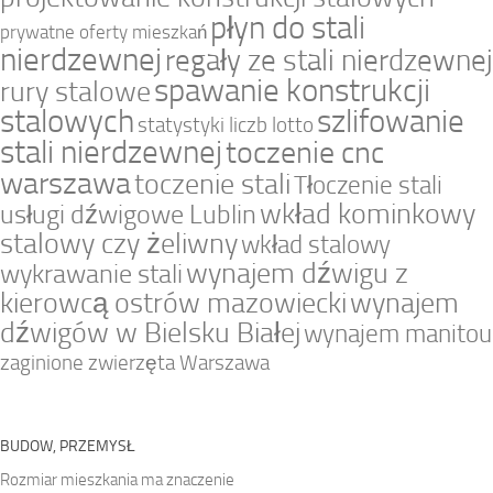
płyn do stali
prywatne oferty mieszkań
nierdzewnej
regały ze stali nierdzewnej
spawanie konstrukcji
rury stalowe
stalowych
szlifowanie
statystyki liczb lotto
stali nierdzewnej
toczenie cnc
warszawa
toczenie stali
Tłoczenie stali
wkład kominkowy
usługi dźwigowe Lublin
stalowy czy żeliwny
wkład stalowy
wynajem dźwigu z
wykrawanie stali
kierowcą ostrów mazowiecki
wynajem
dźwigów w Bielsku Białej
wynajem manitou
zaginione zwierzęta Warszawa
BUDOW, PRZEMYSŁ
Rozmiar mieszkania ma znaczenie