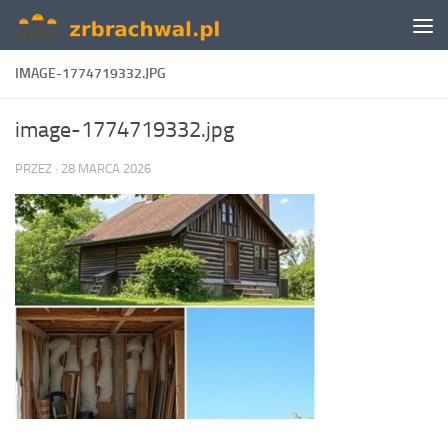
Skip to content
IMAGE-1774719332.JPG
image-1774719332.jpg
PRZEZ
·
28 MARCA 2026