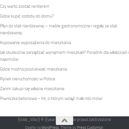
Czy warto zostać rentierem
Gdzie kupić ozdoby do domu?
Płyn do stali nierdzewnej – meble gastronomiczne i regały ze stali
nierdzewnej
Kupowanie wyposażenia do mieszkania
Jak skutecznie zarządzać wynajmem mieszkań? Poradnik dla właścicieli i
najemców
Gdzie można poszukiwać mieszkania
Rynek nieruchomości w Polsce
Zanim zakupi się własne mieszkanie
Piwniczka betonowa – hit, o którym wciąż mało kto mówi
{{site_title}} © {{year}}. Wszelkie prawa zastrzeżone
Oparte na
WordPress
. Theme by
Press Customizr
.