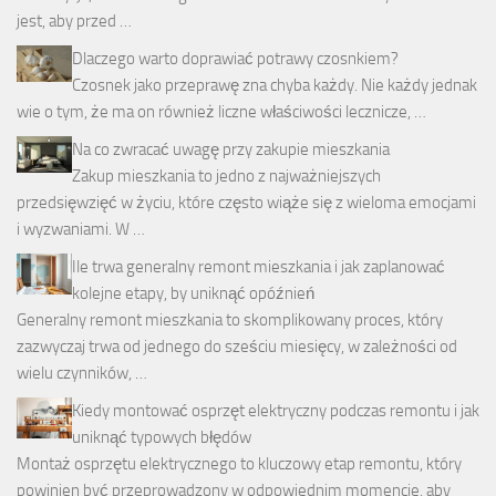
jest, aby przed …
Dlaczego warto doprawiać potrawy czosnkiem?
Czosnek jako przeprawę zna chyba każdy. Nie każdy jednak
wie o tym, że ma on również liczne właściwości lecznicze, …
Na co zwracać uwagę przy zakupie mieszkania
Zakup mieszkania to jedno z najważniejszych
przedsięwzięć w życiu, które często wiąże się z wieloma emocjami
i wyzwaniami. W …
Ile trwa generalny remont mieszkania i jak zaplanować
kolejne etapy, by uniknąć opóźnień
Generalny remont mieszkania to skomplikowany proces, który
zazwyczaj trwa od jednego do sześciu miesięcy, w zależności od
wielu czynników, …
Kiedy montować osprzęt elektryczny podczas remontu i jak
uniknąć typowych błędów
Montaż osprzętu elektrycznego to kluczowy etap remontu, który
powinien być przeprowadzony w odpowiednim momencie, aby