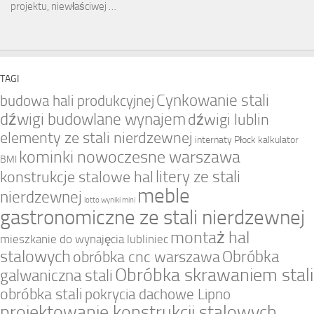
projektu, niewłaściwej …
TAGI
Cynkowanie stali
budowa hali produkcyjnej
dźwigi budowlane wynajem
dźwigi lublin
elementy ze stali nierdzewnej
internaty Płock
kalkulator
kominki nowoczesne warszawa
BMI
litery ze stali
konstrukcje stalowe hal
meble
nierdzewnej
lotto wyniki mini
gastronomiczne ze stali nierdzewnej
montaż hal
mieszkanie do wynajęcia lubliniec
stalowych
Obróbka
obróbka cnc warszawa
Obróbka skrawaniem stali
galwaniczna stali
obróbka stali
pokrycia dachowe Lipno
projektowanie konstrukcji stalowych