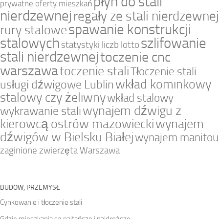
płyn do stali
prywatne oferty mieszkań
nierdzewnej
regały ze stali nierdzewnej
spawanie konstrukcji
rury stalowe
stalowych
szlifowanie
statystyki liczb lotto
stali nierdzewnej
toczenie cnc
warszawa
toczenie stali
Tłoczenie stali
wkład kominkowy
usługi dźwigowe Lublin
stalowy czy żeliwny
wkład stalowy
wynajem dźwigu z
wykrawanie stali
kierowcą ostrów mazowiecki
wynajem
dźwigów w Bielsku Białej
wynajem manitou
zaginione zwierzęta Warszawa
BUDOW, PRZEMYSŁ
Cynkowanie i tłoczenie stali
Gdzie mieszkania są najtańsze i najdroższe