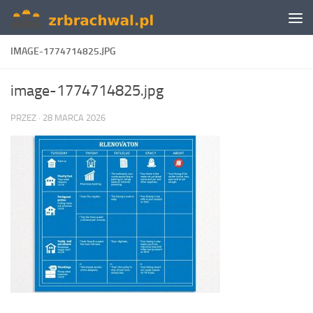
Skip to content
IMAGE-1774714825.JPG
image-1774714825.jpg
PRZEZ
·
28 MARCA 2026