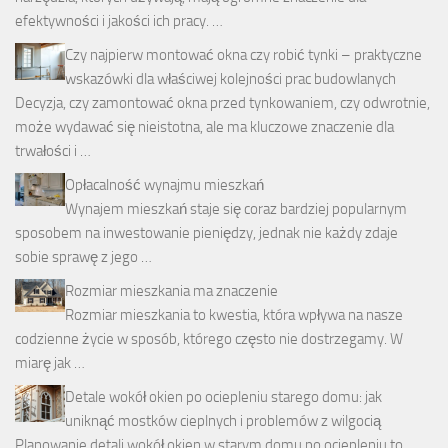
efektywności i jakości ich pracy. …
Czy najpierw montować okna czy robić tynki – praktyczne
wskazówki dla właściwej kolejności prac budowlanych
Decyzja, czy zamontować okna przed tynkowaniem, czy odwrotnie,
może wydawać się nieistotna, ale ma kluczowe znaczenie dla
trwałości i …
Opłacalność wynajmu mieszkań
Wynajem mieszkań staje się coraz bardziej popularnym
sposobem na inwestowanie pieniędzy, jednak nie każdy zdaje
sobie sprawę z jego …
Rozmiar mieszkania ma znaczenie
Rozmiar mieszkania to kwestia, która wpływa na nasze
codzienne życie w sposób, którego często nie dostrzegamy. W
miarę jak …
Detale wokół okien po ociepleniu starego domu: jak
uniknąć mostków cieplnych i problemów z wilgocią
Planowanie detali wokół okien w starym domu po ociepleniu to