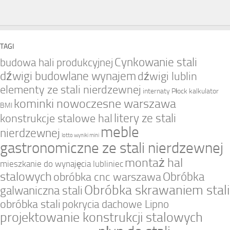
TAGI
Cynkowanie stali
budowa hali produkcyjnej
dźwigi budowlane wynajem
dźwigi lublin
elementy ze stali nierdzewnej
internaty Płock
kalkulator
kominki nowoczesne warszawa
BMI
litery ze stali
konstrukcje stalowe hal
meble
nierdzewnej
lotto wyniki mini
gastronomiczne ze stali nierdzewnej
montaż hal
mieszkanie do wynajęcia lubliniec
stalowych
Obróbka
obróbka cnc warszawa
Obróbka skrawaniem stali
galwaniczna stali
obróbka stali
pokrycia dachowe Lipno
projektowanie konstrukcji stalowych