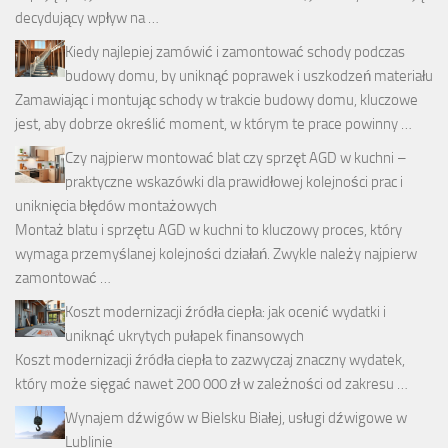
decydujący wpływ na …
Kiedy najlepiej zamówić i zamontować schody podczas
budowy domu, by uniknąć poprawek i uszkodzeń materiału
Zamawiając i montując schody w trakcie budowy domu, kluczowe
jest, aby dobrze określić moment, w którym te prace powinny …
Czy najpierw montować blat czy sprzęt AGD w kuchni –
praktyczne wskazówki dla prawidłowej kolejności prac i
uniknięcia błędów montażowych
Montaż blatu i sprzętu AGD w kuchni to kluczowy proces, który
wymaga przemyślanej kolejności działań. Zwykle należy najpierw
zamontować …
Koszt modernizacji źródła ciepła: jak ocenić wydatki i
uniknąć ukrytych pułapek finansowych
Koszt modernizacji źródła ciepła to zazwyczaj znaczny wydatek,
który może sięgać nawet 200 000 zł w zależności od zakresu …
Wynajem dźwigów w Bielsku Białej, usługi dźwigowe w
Lublinie