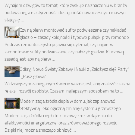
Wynajem dźwigów to temat, który zyskuje na znaczeniu w branży
budowlanej, a elastyczność i dostępność nowoczesnych maszyn
stają się …
Czy najpierw montować sufity podwieszane czy nakładać
gładzie – zasady kolejności i typowe pułapki przy remoncie
Podczas remontu często pojawia się dylemat, czy najpierw
zamontować sufity podwieszane, czy nałożyć gładzie. Kluczową
zasadą jest, aby najpierw …
Odkryj Nowe Światy Zabawy i Nauki z „Założysz się? Party”
i „Rusz głową”
W dzisiejszym zabieganym świecie ważne jest, aby znaleźć czas na
relaks i rozwój osobisty. Czasami najlepszym sposobem na to …
Modernizacja źródła ciepła w domu: jak zaplanować
efektywną i ekologiczną zmianę systemu grzewczego
Modernizacja źródła ciepła to kluczowy krok w dążeniu do
efektywności energetycznej oraz zrównoważonego rozwoju.
Dzięki niej można znacząco obniżyć …