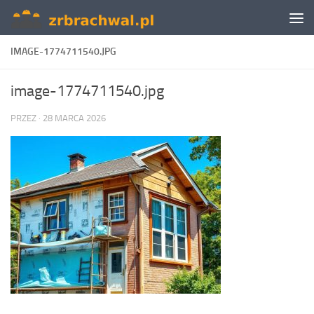
Skip to content
IMAGE-1774711540.JPG
image-1774711540.jpg
PRZEZ
·
28 MARCA 2026