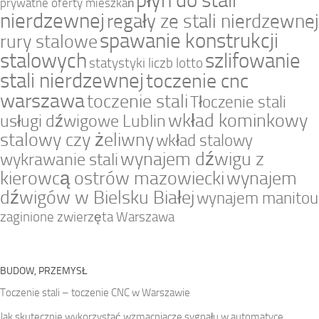
prywatne oferty mieszkań
nierdzewnej
regały ze stali nierdzewnej
spawanie konstrukcji
rury stalowe
stalowych
szlifowanie
statystyki liczb lotto
stali nierdzewnej
toczenie cnc
warszawa
toczenie stali
Tłoczenie stali
wkład kominkowy
usługi dźwigowe Lublin
stalowy czy żeliwny
wkład stalowy
wynajem dźwigu z
wykrawanie stali
kierowcą ostrów mazowiecki
wynajem
dźwigów w Bielsku Białej
wynajem manitou
zaginione zwierzęta Warszawa
BUDOW, PRZEMYSŁ
Toczenie stali – toczenie CNC w Warszawie
Jak skutecznie wykorzystać wzmacniacze sygnału w automatyce