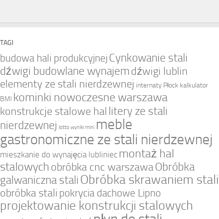
TAGI
Cynkowanie stali
budowa hali produkcyjnej
dźwigi budowlane wynajem
dźwigi lublin
elementy ze stali nierdzewnej
internaty Płock
kalkulator
kominki nowoczesne warszawa
BMI
litery ze stali
konstrukcje stalowe hal
meble
nierdzewnej
lotto wyniki mini
gastronomiczne ze stali nierdzewnej
montaż hal
mieszkanie do wynajęcia lubliniec
stalowych
Obróbka
obróbka cnc warszawa
Obróbka skrawaniem stali
galwaniczna stali
obróbka stali
pokrycia dachowe Lipno
projektowanie konstrukcji stalowych
płyn do stali