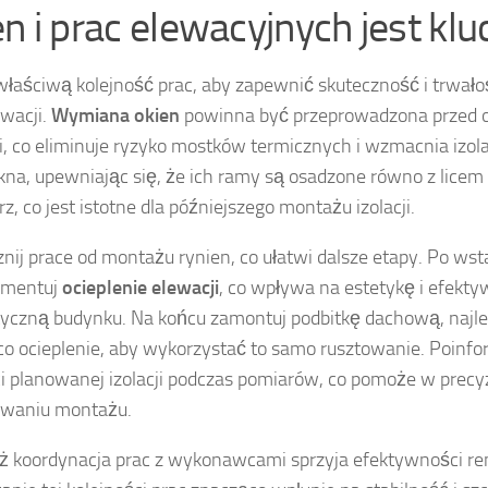
en i prac elewacyjnych jest kl
właściwą kolejność prac, aby zapewnić skuteczność i trwał
ewacji.
Wymiana okien
powinna być przeprowadzona przed 
i, co eliminuje ryzyko mostków termicznych i wzmacnia izolac
na, upewniając się, że ich ramy są osadzone równo z licem
z, co jest istotne dla późniejszego montażu izolacji.
nij prace od montażu rynien, co ułatwi dalsze etapy. Po wst
ementuj
ocieplenie elewacji
, co wpływa na estetykę i efekt
yczną budynku. Na końcu zamontuj podbitkę dachową, najl
 co ocieplenie, aby wykorzystać to samo rusztowanie. Poinf
i planowanej izolacji podczas pomiarów, co pomoże w prec
owaniu montażu.
 koordynacja prac z wykonawcami sprzyja efektywności r