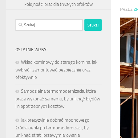
kolejności prac dla trwałych efektów
PRZEZ
Z
Szukaj:
OSTATNIE WPISY
Wkład kominowy do starego komina: jak
wybrać i zamontować bezpiecznie oraz
efektywnie
Samodzielna termomodernizacja: które
prace wykonać samemu, by uniknąć błędów
i niepotrzebnych kosztów
Jak precyzyjnie dobrać moc nowego
źródła ciepła po termomodernizacji, by
uniknąć strat i przewymiarowania