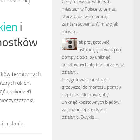
zelność całej
Ceny mieszkań w dużych
miastach w Polsce to temat,
który budzi wiele emocji i
kien
i
zainteresowania. W miarę jak
miasta …
 mostków
Jak przygotować
instalację grzewczą do
pompy ciepła, by uniknąć
kosztownych błędów i przerw w
działaniu
stków termicznych.
Przygotowanie instalacji
tarych okien.
grzewczej do montażu pompy
nąć uszkodzeń
ciepła jest kluczowe, aby
nieczyszczenia
uniknąć kosztownych błędów i
zapewnić jej efektywne
działanie. Zwykle …
oim planie: