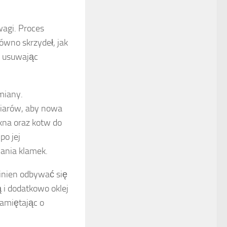
wagi. Proces
ówno skrzydeł, jak
, usuwając
ymiany.
miarów, aby nowa
kna oraz kotw do
po jej
ania klamek.
winien odbywać się
 i dodatkowo oklej
pamiętając o