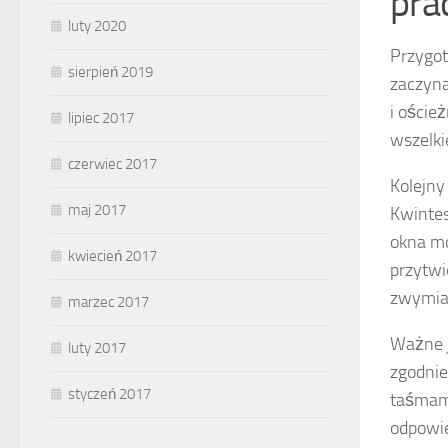
pra
luty 2020
Przygot
sierpień 2019
zaczyna
i oście
lipiec 2017
wszelki
czerwiec 2017
Kolejny
maj 2017
Kwintes
okna mo
kwiecień 2017
przytwi
zwymiar
marzec 2017
Ważne 
luty 2017
zgodnie
styczeń 2017
taśmami
odpowi