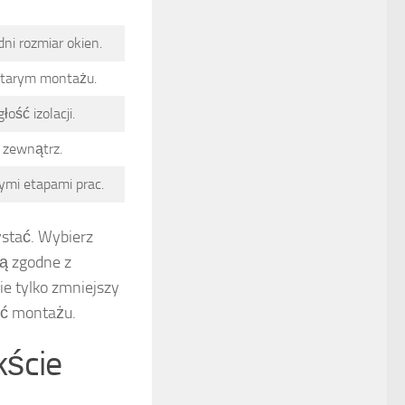
ni rozmiar okien.
 starym montażu.
ość izolacji.
 zewnątrz.
ymi etapami prac.
ystać. Wybierz
są zgodne z
e tylko zmniejszy
ść montażu.
kście