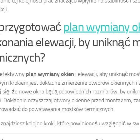
nie tej kolejności prac znacząco wpłynie na stabilność i szc
cji.
 przygotować
plan wymiany o
onania elewacji, by uniknąć
micznych?
 efektywny
plan wymiany okien
i elewacji, aby uniknąć mo
ym krokiem jest dokładne zmierzenie otworów okiennych i s
 się, że nowe okna będą odpowiednich rozmiarów, by unik
i. Dokładnie oczyszczaj otwory okienne przed montażem; za
rowadzić do powstawania mostków termicznych.
 znajdziesz kolejne kroki, które powinieneś uwzględnić w sw