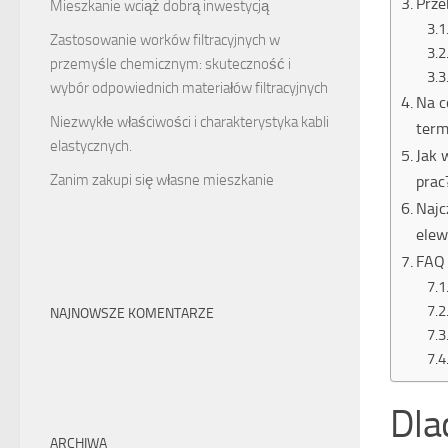
Prze
Mieszkanie wciąż dobrą inwestycją
Zastosowanie worków filtracyjnych w
przemyśle chemicznym: skuteczność i
wybór odpowiednich materiałów filtracyjnych
Na c
Niezwykłe właściwości i charakterystyka kabli
term
elastycznych.
Jak 
Zanim zakupi się własne mieszkanie
prac
Najc
elew
FAQ 
NAJNOWSZE KOMENTARZE
Dla
ARCHIWA