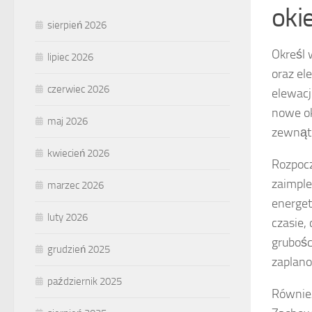
oki
sierpień 2026
Określ 
lipiec 2026
oraz el
czerwiec 2026
elewacj
nowe ok
maj 2026
zewnątr
kwiecień 2026
Rozpocz
zaimpl
marzec 2026
energet
luty 2026
czasie,
grubośc
grudzień 2025
zaplan
październik 2025
Również