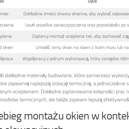
ok
Opis
omiar
Dokładnie zmierz otwory okienne, aby wybrać odpowied
zczenie
Usuń wszelkie zanieczyszczenia oraz pozostałości po
eplenie
Zaplanuj montaż ocieplenia tak, aby zachować ciągł
d okien
Umieść ramy okien na równi z licem muru lub na
ółpraca
Współpracuj z jednym wykonawcą, który zarządza różn
l dokładnie materiały budowlane, które zamierzasz wykorz
które zapewnią najlepszą izolację termiczną, a jednocześnie 
nym ociepleniem. Dokładne zaplanowanie kolejności prac ni
mostków termicznych, ale także zapewni lepszą efektywno
ebieg montażu okien w konte