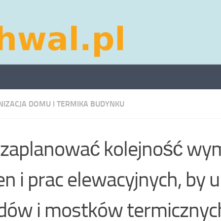
IZACJA DOMU I TERMIKA BUDYNKU
 zaplanować kolejność wy
en i prac elewacyjnych, by 
dów i mostków termicznyc