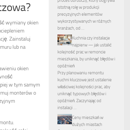
proces obróbczy, który odgrywa
uczowa?
istotną rolę w produkcji
precyzyjnych elementów
wykorzystywanych w różnych
ość wymiany okien
branżach, od …
ociepleniem
Kuchnia czy instalacje
ję. Zainstaluj
najpierw — jak ustalić
 muru lub na
kolejność prac w remoncie
mieszkania, by uniknąć błędów i
opóźnień
awieniu okien
Przy planowaniu remontu
ywność
kuchni kluczowe jest ustalenie
epiej w tym samym
właściwej kolejności prac, aby
ormuj monterów o
uniknąć typowych błędów i
yzyjnym
opóźnień. Zaczynając od
instalacji …
Ceny mieszkań w
emontu.
dużych miastach