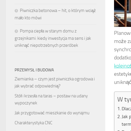
Piwniczka betonowa – hit, o którym wciąż
mało kto mówi
Pompa ciepła w starym domu z
Planowa
grzejnikami: kiedy inwestycja ma sens i jak
może za
uniknąć niepotrzebnych przeróbek
synchro
dodatk
kolejno
PRZEMYSŁ I BUDOWA
estetyk
Ziemianka – czym jest piwniczka ogrodowa i
uniknąć
jak wybrać odpowiednią?
Stół i krzesła na taras – postaw na udany
W ty
wypoczynek
Dlac
Jak przygotować mieszkanie do wynajmu
Jak 
Charakterystyka CNC
term