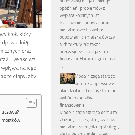
budowlanych – jak uniknąć
opóźnień i problemów z
wypłatą kolejnych rat
Planowanie budowy domu to
nie tylko kwestia wyboru
wy krok, który
odpowiednich materiałów czy
o odpowiednią
architektury, ale także
rmicznych oraz
precyzyjnego zarządzania
tażu. Właściwa
finansami. Harmonogram prac
…
ż wpływa na jego
wać te etapy, aby
Modernizacja starego
domu: kompleksowy
plan działań od oceny stanu po
wybór materiałów i
finansowanie
kluczowa?
Modernizacja starego domu to
złożony proces, który wymaga
ąć mostków
nie tylko przemyślanej strategii,
ale także zrozumienia jego