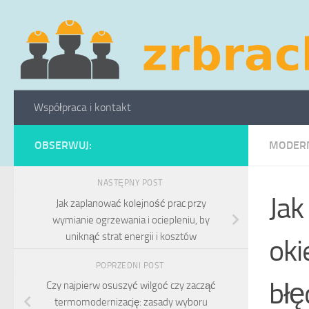
Skip to content
Współpraca i kontakt
OBSERWUJ:
MODERN
NASTĘPNY POST
Jak
Jak zaplanować kolejność prac przy
wymianie ogrzewania i ociepleniu, by
uniknąć strat energii i kosztów
oki
POPRZEDNI POST
błę
Czy najpierw osuszyć wilgoć czy zacząć
termomodernizację: zasady wyboru