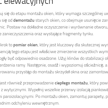
c elewacyjnych
uj się do etapu montażu okien, który wymaga szczególnej u
 się od
demontażu
starych okien, co obejmuje usunięcie zar
żnic. Postaw na dokładne oczyszczenie i wyrównanie otworu
e zanieczyszczenia oraz wystające fragmenty tynku.
 krok to
pomiar okien
, który jest kluczowy dla skutecznej w
encją tego etapu jest właściwe zmierzenie wszystkich wy
gły być odpowiednio osadzone. Użyj klinów do stabilizacji o
erdzenia ramy. Następnie, osadź i wypoziomuj ościeżnicę, a 
owaniu przystąp do montażu skrzydeł okna oraz zamontow
jest również przeprowadzenie
ciepłego montażu
, który po
 z wytycznymi. Wypełnij wszelkie przerwy izolacją piankową
 paroizolacyjnymi. Po montażu okien, zamontuj parapety, 
ednim odchyleniu wewnętrznym.