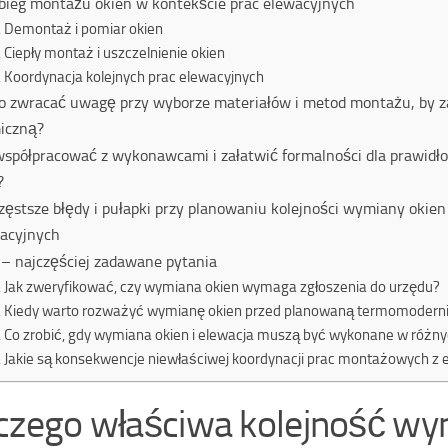
bieg montażu okien w kontekście prac elewacyjnych
Demontaż i pomiar okien
Ciepły montaż i uszczelnienie okien
Koordynacja kolejnych prac elewacyjnych
o zwracać uwagę przy wyborze materiałów i metod montażu, by z
iczną?
współpracować z wykonawcami i załatwić formalności dla prawidł
?
zęstsze błędy i pułapki przy planowaniu kolejności wymiany okien 
acyjnych
– najczęściej zadawane pytania
Jak zweryfikować, czy wymiana okien wymaga zgłoszenia do urzędu?
Kiedy warto rozważyć wymianę okien przed planowaną termomoderni
Co zrobić, gdy wymiana okien i elewacja muszą być wykonane w różn
Jakie są konsekwencje niewłaściwej koordynacji prac montażowych z 
czego właściwa kolejność wy