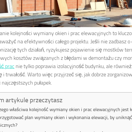
nie kolejności wymiany okien i prac elewacyjnych to kluczo
ważyć na efektywności całego projektu. Jeśli nie zadbasz 
nizację tych działań, ryzykujesz pojawienie się mostków te
owych kosztów związanych z błędami w demontażu czy mon
ść prac
nie tylko poprawia izolacyjność budynku, ale równie
ę i trwałość. Warto więc przyjrzeć się, jak dobrze zorganizo
 najczęstszych pułapek.
m artykule przeczytasz
zego właściwa kolejność wymiany okien i prac elewacyjnych jest 
przygotować plan wymiany okien i wykonania elewacji, by unikn
icznych?