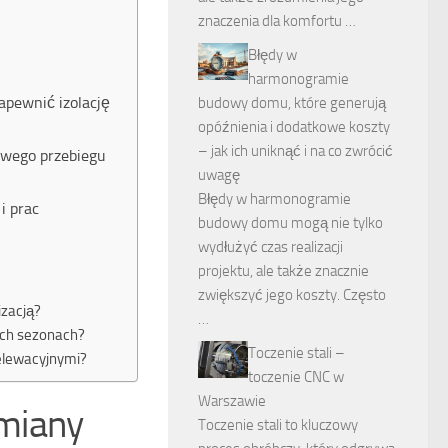
znaczenia dla komfortu …
Błędy w
harmonogramie
apewnić izolację
budowy domu, które generują
opóźnienia i dodatkowe koszty
– jak ich uniknąć i na co zwrócić
owego przebiegu
uwagę
Błędy w harmonogramie
i prac
budowy domu mogą nie tylko
wydłużyć czas realizacji
projektu, ale także znacznie
zwiększyć jego koszty. Często
zacją?
…
ych sezonach?
Toczenie stali –
elewacyjnymi?
toczenie CNC w
Warszawie
miany
Toczenie stali to kluczowy