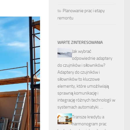
Planowanie prac i etapy
remontu
WARTE ZINTERESOWANIA
Jak wybrać
odpowiednie adaptery
do czujników i siłowników?
Adaptery do czujników i
siłowników to kluczowe
elementy, które umożliwiają
sprawną komunikację i
integrację różnych technologii w
systemach automatyki. …
Transze kredytu a
harmonogram prac