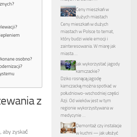
cznych?
Ceny mieszkań w
dużych miastach
Ceny mieszkań w dużych
lewacji?
miastach w Polsce to temat,
ciepleniem
który budzi wiele emocji i
zainteresowania. W miarę jak
miasta …
wykonane osobno?
Jak wykorzystać jagody
dernizacji?
kamczackie?
systemu
Dziko rosnącą jagodę
kamczacką można spotkać w
południowo-wschodniej części
zewania z
Azji. Od wieków jest w tym
regionie wykorzystywana w
medycynie …
Demontaż czy instalacje
, aby zyskać
w kuchni — jak ułożyć