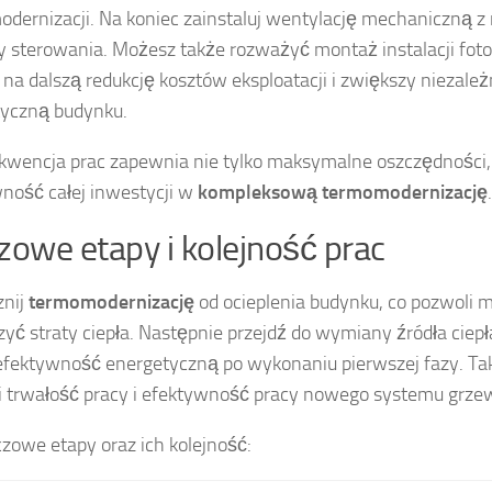
dernizacji. Na koniec zainstaluj wentylację mechaniczną z 
 sterowania. Możesz także rozważyć montaż instalacji foto
 na dalszą redukcję kosztów eksploatacji i zwiększy niezale
yczną budynku.
kwencja prac zapewnia nie tylko maksymalne oszczędności,
ność całej inwestycji w
kompleksową termomodernizację
.
zowe etapy i kolejność prac
znij
termomodernizację
od ocieplenia budynku, co pozwoli 
zyć straty ciepła. Następnie przejdź do wymiany źródła ciepł
efektywność energetyczną po wykonaniu pierwszej fazy. Tak
 trwałość pracy i efektywność pracy nowego systemu grze
czowe etapy oraz ich kolejność: