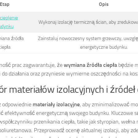
Etap
Opis
cieplenie
Wykonaj izolację termiczną ścian, aby zredukowa
udynku
iana źródła
Zainstaluj nowoczesny system grzewczy, uwzgl
ciepła
energetyczne budynku.
jność prac zagwarantuje, że
wymiana źródła ciepła
będzie m
 do działania oraz przyniesie wymierne oszczędności na ko
r materiałów izolacyjnych i źródeł 
z odpowiednie
materiały izolacyjne
, aby zminimalizować mos
ć efektywność energetyczną swojego budynku. Kluczowe są
współczynniku przenikania ciepła, takie jak styropian, wełna
poliuretanowa. Przeprowadź ocenę aktualnej izolacji, aby zd