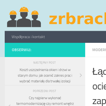
Skip to content
Współpraca i kontakt
OBSERWUJ:
MODERN
NASTĘPNY POST
Łąc
Koszt uszczelnienia okien i drzwi w
starym domu: jak ocenić zakres prac i
wybrać materiały dla trwałej izolacji
oci
POPRZEDNI POST
zap
Czy najpierw wykonać
termomodernizację czy remont wnętrz