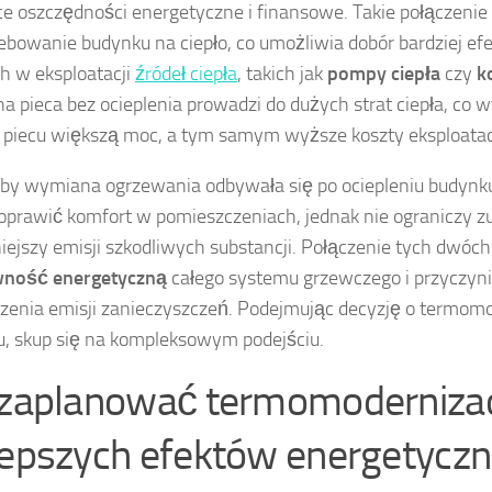
e oszczędności energetyczne i finansowe. Takie połączenie
ebowanie budynku na ciepło, co umożliwia dobór bardziej ef
h w eksploatacji
źródeł ciepła
, takich jak
pompy ciepła
czy
k
 pieca bez ocieplenia prowadzi do dużych strat ciepła, co
iecu większą moc, a tym samym wyższe koszty eksploatac
 by wymiana ogrzewania odbywała się po ociepleniu budynk
prawić komfort w pomieszczeniach, jednak nie ograniczy zu
iejszy emisji szkodliwych substancji. Połączenie tych dwóch
wność energetyczną
całego systemu grzewczego i przyczyni
zenia emisji zanieczyszczeń. Podejmując decyzję o termomo
, skup się na kompleksowym podejściu.
 zaplanować termomodernizac
lepszych efektów energetycz