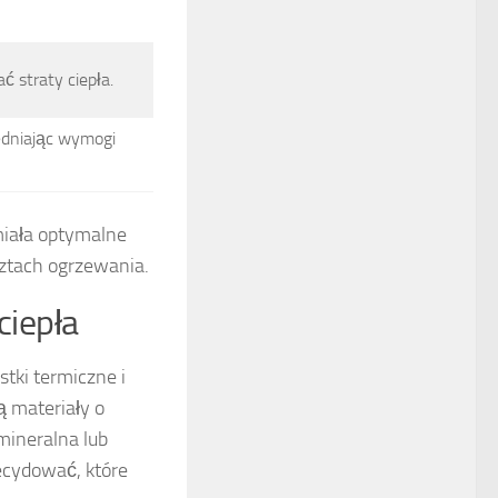
ć straty ciepła.
ędniając wymogi
iała optymalne
sztach ogrzewania.
ciepła
tki termiczne i
 materiały o
 mineralna lub
ecydować, które