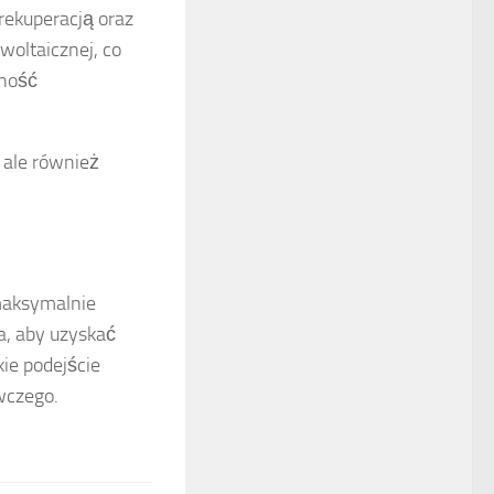
rekuperacją oraz
woltaicznej, co
żność
 ale również
maksymalnie
a, aby uzyskać
ie podejście
wczego.