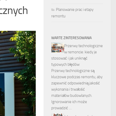
cznych
Planowanie prac i etapy
remontu
WARTE ZINTERESOWANIA
Przerwy technologiczne
w remoncie: kiedy je
stosować i jak uniknąć
typowych błędów
Przerwy technologiczne są
kluczowe podczas remontu, aby
zapewnić odpowiednią jakość
wykonania i trwałość
materiałów budowlanych.
Ignorowanie ich może
prowadzić …