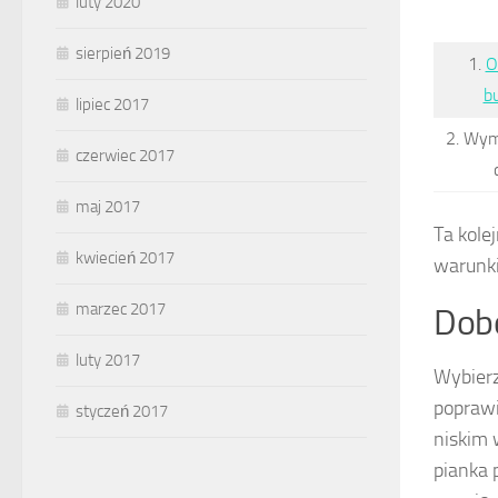
luty 2020
sierpień 2019
1.
O
b
lipiec 2017
2. Wym
czerwiec 2017
maj 2017
Ta kole
kwiecień 2017
warunki
marzec 2017
Dobó
luty 2017
Wybier
poprawi
styczeń 2017
niskim 
pianka 