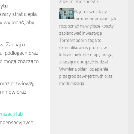
zrozumienie specyfiki …
ytu
Najdroższe etapy
zary strat ciepła
termomodernizacji: jak
eży wykonać, aby
rozpoznać największe koszty i
zaplanować inwestycję
Termomodernizacja to
w. Zadbaj o
skomplikowany proces, w
u, podłogach oraz
którym niektóre etapy mogą
re mogą znacząco
znacząco obciążyć budżet.
Wymiana okien, ocieplenie
przegród zewnętrznych oraz
 oraz drzwiową,
modernizacja …
kominów oraz
nizacji lub
kondensacyjnych,