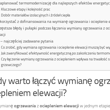
zaplanować termomodernizację dla najlepszych efektów energety
Kluczowe etapy i kolejność prac
Dobór materiałów izolacyjnych i źródeł ciepła
skorzystać z dofinansowania na wymianę ogrzewania i ocieplenie e
zęstsze błędy i pułapki podczas łączenia wymiany ogrzewania z o
acji
– najczęściej zadawane pytania
Co zrobić, gdy wymiana ogrzewania i ocieplenie elewacji muszą być 
Jak zweryfikować efektywność energetyczną po zakończeniu termomo
Czy łączenie wymiany ogrzewania z ociepleniem wpływa na trwałość 
grzewczego?
dy warto łączyć wymianę ogr
epleniem elewacji?
ymianę
ogrzewania
z
ociepleniem elewacji
w jednym etapie