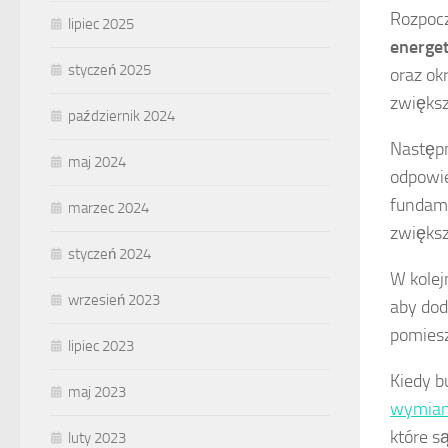
Rozpoc
lipiec 2025
energe
styczeń 2025
oraz ok
zwięks
październik 2024
Następn
maj 2024
odpowie
fundame
marzec 2024
zwiększ
styczeń 2024
W kolej
wrzesień 2023
aby dod
pomiesz
lipiec 2023
Kiedy b
maj 2023
wymiany
które s
luty 2023