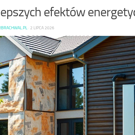
lepszych efektów energety
RBRACHWAL.PL
·
2 LIPCA 2026