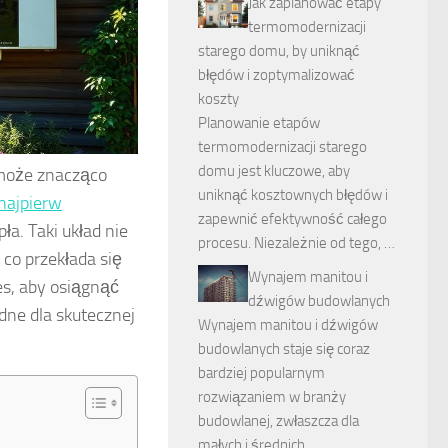
Jak zaplanować etapy
termomodernizacji
starego domu, by uniknąć
błędów i zoptymalizować
koszty
Planowanie etapów
termomodernizacji starego
domu jest kluczowe, aby
 może znacząco
uniknąć kosztownych błędów i
najpierw
zapewnić efektywność całego
ła. Taki układ nie
procesu. Niezależnie od tego, …
, co przekłada się
Wynajem manitou i
s, aby osiągnąć
dźwigów budowlanych
ędne dla skutecznej
Wynajem manitou i dźwigów
budowlanych staje się coraz
bardziej popularnym
rozwiązaniem w branży
budowlanej, zwłaszcza dla
małych i średnich …