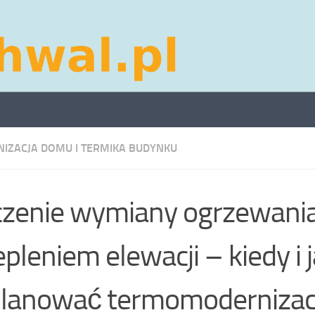
IZACJA DOMU I TERMIKA BUDYNKU
zenie wymiany ogrzewania
epleniem elewacji – kiedy i 
lanować termomodernizacj