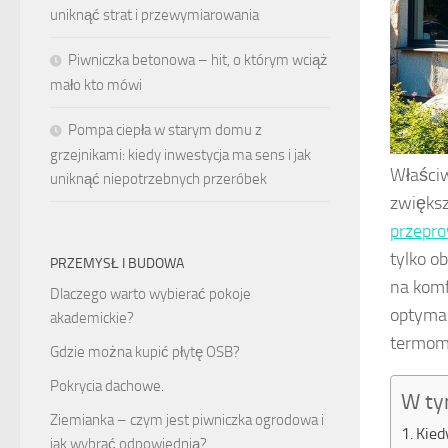
uniknąć strat i przewymiarowania
Piwniczka betonowa – hit, o którym wciąż
mało kto mówi
Pompa ciepła w starym domu z
grzejnikami: kiedy inwestycja ma sens i jak
Właściw
uniknąć niepotrzebnych przeróbek
zwiększ
przepro
tylko ob
PRZEMYSŁ I BUDOWA
na komf
Dlaczego warto wybierać pokoje
optymal
akademickie?
termomo
Gdzie można kupić płytę OSB?
Pokrycia dachowe.
W ty
Ziemianka – czym jest piwniczka ogrodowa i
Kied
jak wybrać odpowiednią?