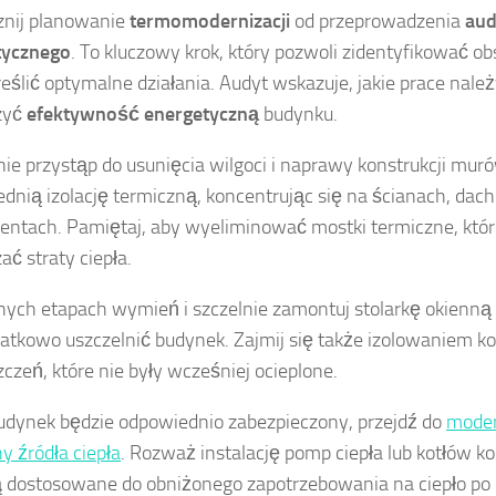
znij planowanie
termomodernizacji
od przeprowadzenia
aud
tycznego
. To kluczowy krok, który pozwoli zidentyfikować obs
reślić optymalne działania. Audyt wskazuje, jakie prace nal
zyć
efektywność energetyczną
budynku.
ie przystąp do usunięcia wilgoci i naprawy konstrukcji muró
dnią izolację termiczną, koncentrując się na ścianach, dach
ntach. Pamiętaj, aby wyeliminować mostki termiczne, któ
ać straty ciepła.
nych etapach wymień i szczelnie zamontuj stolarkę okienną
atkowo uszczelnić budynek. Zajmij się także izolowaniem 
czeń, które nie były wcześniej ocieplone.
udynek będzie odpowiednio zabezpieczony, przejdź do
moder
 źródła ciepła
. Rozważ instalację pomp ciepła lub kotłów 
ą dostosowane do obniżonego zapotrzebowania na ciepło po