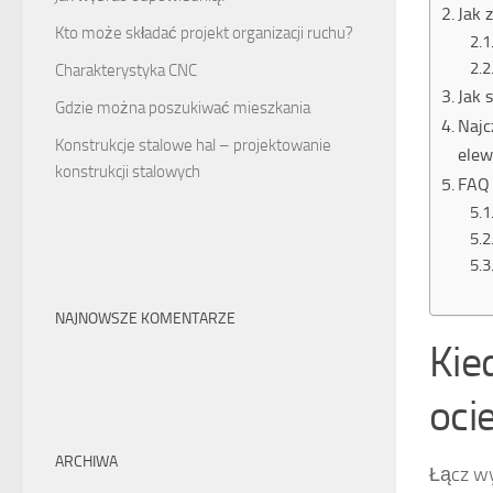
Jak 
Kto może składać projekt organizacji ruchu?
Charakterystyka CNC
Jak 
Gdzie można poszukiwać mieszkania
Najc
Konstrukcje stalowe hal – projektowanie
elew
konstrukcji stalowych
FAQ 
NAJNOWSZE KOMENTARZE
Kie
oci
ARCHIWA
Łącz w