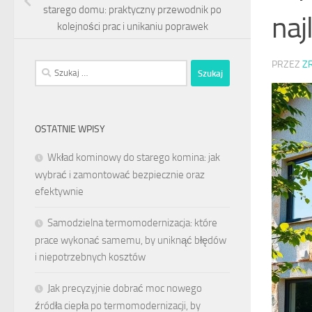
starego domu: praktyczny przewodnik po
naj
kolejności prac i unikaniu poprawek
PRZEZ
Z
Szukaj:
OSTATNIE WPISY
Wkład kominowy do starego komina: jak
wybrać i zamontować bezpiecznie oraz
efektywnie
Samodzielna termomodernizacja: które
prace wykonać samemu, by uniknąć błędów
i niepotrzebnych kosztów
Jak precyzyjnie dobrać moc nowego
źródła ciepła po termomodernizacji, by