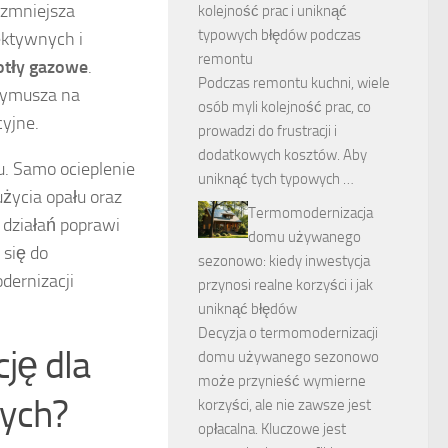
 zmniejsza
kolejność prac i uniknąć
typowych błędów podczas
ektywnych i
remontu
otły gazowe
.
Podczas remontu kuchni, wiele
 wymusza na
osób myli kolejność prac, co
yjne.
prowadzi do frustracji i
dodatkowych kosztów. Aby
u. Samo ocieplenie
uniknąć tych typowych …
życia opału oraz
Termomodernizacja
 działań poprawi
domu używanego
 się do
sezonowo: kiedy inwestycja
dernizacji
przynosi realne korzyści i jak
uniknąć błędów
Decyzja o termomodernizacji
ję dla
domu używanego sezonowo
może przynieść wymierne
nych?
korzyści, ale nie zawsze jest
opłacalna. Kluczowe jest