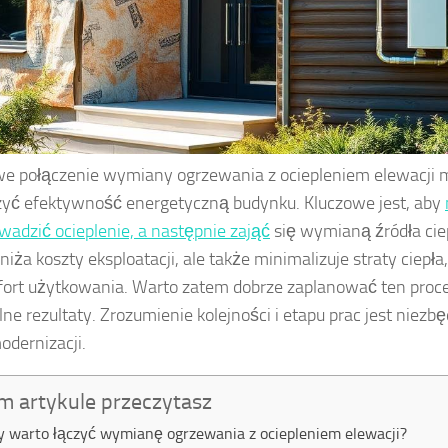
e połączenie wymiany ogrzewania z ociepleniem elewacji
yć efektywność energetyczną budynku. Kluczowe jest, aby
wadzić ocieplenie, a następnie zająć
się wymianą źródła ciep
niża koszty eksploatacji, ale także minimalizuje straty ciepła
ort użytkowania. Warto zatem dobrze zaplanować ten proce
ne rezultaty. Zrozumienie kolejności i etapu prac jest niezb
dernizacji.
m artykule przeczytasz
y warto łączyć wymianę ogrzewania z ociepleniem elewacji?