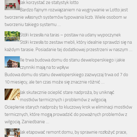
Jak korzystać ze statystyk lotto
Bardzo fajnym rozwiązaniem na wygrywanie w Lotto jest
tworzenie własnych systemów typowania liczb. Wiele osobom w
tworzeniu takiego systemu …
Stół i krzesła na taras – postaw na udany wypoczynek
Stół i krzesła to zestaw mebli, który idealnie sprawdzi się na
każdym tarasie. Posiadanie tej dodatkowej przestrzeni w naszym …
Ile trwa budowa domu do stanu deweloperskiego i jakie
czynniki mają na to wpływ
Budowa domu do stanu deweloperskiego zazwyczaj trwa od 7 do
10 miesięcy, ale ten czas może się znacznie różnić …
Jak skutecznie ocieplić stare nadproża, by uniknąć
mostków termicznych i problemów z wilgocią
Ocieplenie starych nadproży to kluczowy krok w eliminacji mostków
termicznych, które mogą prowadzić do poważnych problemów z
wilgocią. Zaniedbanie …
Jak etapować remont domu, by sprawnie rozłożyć prace,