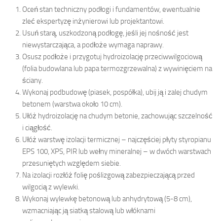
Oceń stan techniczny podłogi i fundamentów, ewentualnie
zleć ekspertyzę inżynierowi lub projektantowi.
Usuń starą, uszkodzoną podłogę, jeśli jej nośność jest
niewystarczająca, a podłoże wymaga naprawy.
Osusz podłoże i przygotuj hydroizolację przeciwwilgociową
(folia budowlana lub papa termozgrzewalna) z wywinięciem na
ściany.
Wykonaj podbudowę (piasek, pospółka), ubij ją i zalej chudym
betonem (warstwa około 10 cm).
Ułóż hydroizolację na chudym betonie, zachowując szczelność
i ciągłość.
Ułóż warstwę izolacji termicznej – najczęściej płyty styropianu
EPS 100, XPS, PIR lub wełny mineralnej – w dwóch warstwach
przesuniętych względem siebie.
Na izolacji rozłóż folię poślizgową zabezpieczającą przed
wilgocią z wylewki.
Wykonaj wylewkę betonową lub anhydrytową (5-8 cm),
wzmacniając ją siatką stalową lub włóknami