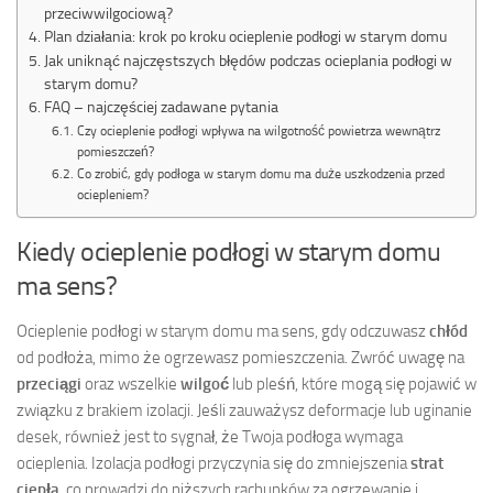
przeciwwilgociową?
Plan działania: krok po kroku ocieplenie podłogi w starym domu
Jak uniknąć najczęstszych błędów podczas ocieplania podłogi w
starym domu?
FAQ – najczęściej zadawane pytania
Czy ocieplenie podłogi wpływa na wilgotność powietrza wewnątrz
pomieszczeń?
Co zrobić, gdy podłoga w starym domu ma duże uszkodzenia przed
ociepleniem?
Kiedy ocieplenie podłogi w starym domu
ma sens?
Ocieplenie podłogi w starym domu ma sens, gdy odczuwasz
chłód
od podłoża, mimo że ogrzewasz pomieszczenia. Zwróć uwagę na
przeciągi
oraz wszelkie
wilgoć
lub pleśń, które mogą się pojawić w
związku z brakiem izolacji. Jeśli zauważysz deformacje lub uginanie
desek, również jest to sygnał, że Twoja podłoga wymaga
ocieplenia. Izolacja podłogi przyczynia się do zmniejszenia
strat
ciepła
, co prowadzi do niższych rachunków za ogrzewanie i