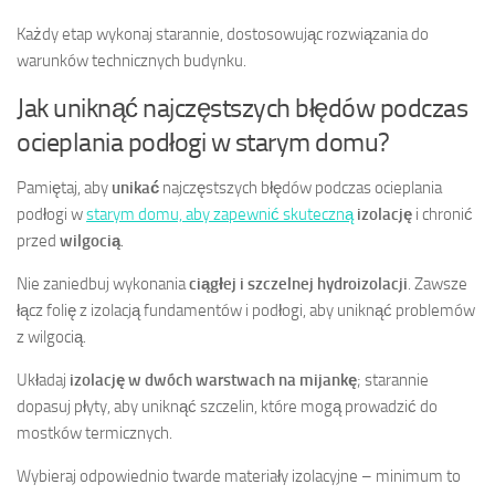
Każdy etap wykonaj starannie, dostosowując rozwiązania do
warunków technicznych budynku.
Jak uniknąć najczęstszych błędów podczas
ocieplania podłogi w starym domu?
Pamiętaj, aby
unikać
najczęstszych błędów podczas ocieplania
podłogi w
starym domu, aby zapewnić skuteczną
izolację
i chronić
przed
wilgocią
.
Nie zaniedbuj wykonania
ciągłej i szczelnej hydroizolacji
. Zawsze
łącz folię z izolacją fundamentów i podłogi, aby uniknąć problemów
z wilgocią.
Układaj
izolację w dwóch warstwach na mijankę
; starannie
dopasuj płyty, aby uniknąć szczelin, które mogą prowadzić do
mostków termicznych.
Wybieraj odpowiednio twarde materiały izolacyjne – minimum to