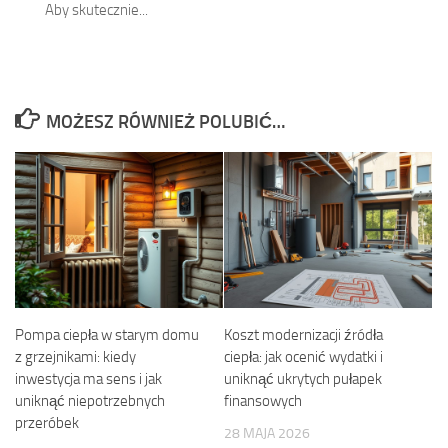
Aby skutecznie...
MOŻESZ RÓWNIEŻ POLUBIĆ…
Pompa ciepła w starym domu
Koszt modernizacji źródła
z grzejnikami: kiedy
ciepła: jak ocenić wydatki i
inwestycja ma sens i jak
uniknąć ukrytych pułapek
uniknąć niepotrzebnych
finansowych
przeróbek
28 MAJA 2026