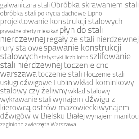
Obróbka skrawaniem stali
galwaniczna stali
obróbka stali
pokrycia dachowe Lipno
projektowanie konstrukcji stalowych
płyn do stali
prywatne oferty mieszkań
nierdzewnej
regały ze stali nierdzewnej
spawanie konstrukcji
rury stalowe
stalowych
szlifowanie
statystyki liczb lotto
stali nierdzewnej
toczenie cnc
warszawa
toczenie stali
Tłoczenie stali
wkład kominkowy
usługi dźwigowe Lublin
stalowy czy żeliwny
wkład stalowy
wynajem dźwigu z
wykrawanie stali
kierowcą ostrów mazowiecki
wynajem
dźwigów w Bielsku Białej
wynajem manitou
zaginione zwierzęta Warszawa