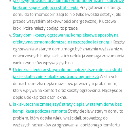
Jak przygotować stary dom do termomodernizacji: kluczowe
kroki unikające wilgoci i strat ciepła
Przygotowanie starego
domu do termomodernizacji to nie tylko kwestia estetyki, ale
przede wszystkim efektywności energetycznej. Kluczowe
kroki, które należy podjąć, to przede...
Stary dom i koszty ogrzewania: kompleksowe sposoby na
efektywną termomodernizację i oszczędności energii
Koszty
ogrzewania w starym domu mogą być znacznie wyższe niż w
nowoczesnych budynkach, a ich redukcja wymaga zrozumienia
wielu czynników wpływających na...
Ucieczka ciepła w starym domu: najczęstsze miejsca strat i
jak je skutecznie zlokalizować oraz ograniczyć
W starych
domach ucieczka ciepła może być poważnym problemem,
który wpływa na komfort oraz koszty ogrzewania. Najczęściej
ciepło ucieka przez dach, okna,...
Jak skutecznie zmniejszyć straty ciepła w starym domu bez
komplikacji podczas remontu
Straty ciepła w starym domu to
problem, który dotyka wielu właścicieli, prowadząc do
wyższych rachunków za ogrzewanie i obniżonego komfortu.