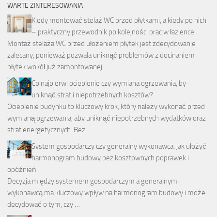
WARTE ZINTERESOWANIA
Kiedy montować stelaż WC przed płytkami, a kiedy po nich
– praktyczny przewodnik po kolejności prac w łazience
Montaż stelaża WC przed ułożeniem płytek jest zdecydowanie
zalecany, ponieważ pozwala uniknąć problemów z docinaniem
płytek wokół już zamontowanej …
Co najpierw: ocieplenie czy wymiana ogrzewania, by
uniknąć strat i niepotrzebnych kosztów?
Ocieplenie budynku to kluczowy krok, który należy wykonać przed
wymianą ogrzewania, aby uniknąć niepotrzebnych wydatków oraz
strat energetycznych. Bez …
System gospodarczy czy generalny wykonawca: jak ułożyć
harmonogram budowy bez kosztownych poprawek i
opóźnień
Decyzja między systemem gospodarczym a generalnym
wykonawcą ma kluczowy wpływ na harmonogram budowy i może
decydować o tym, czy …