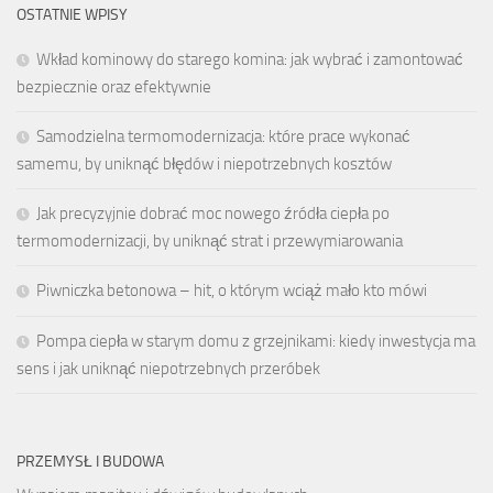
OSTATNIE WPISY
Wkład kominowy do starego komina: jak wybrać i zamontować
bezpiecznie oraz efektywnie
Samodzielna termomodernizacja: które prace wykonać
samemu, by uniknąć błędów i niepotrzebnych kosztów
Jak precyzyjnie dobrać moc nowego źródła ciepła po
termomodernizacji, by uniknąć strat i przewymiarowania
Piwniczka betonowa – hit, o którym wciąż mało kto mówi
Pompa ciepła w starym domu z grzejnikami: kiedy inwestycja ma
sens i jak uniknąć niepotrzebnych przeróbek
PRZEMYSŁ I BUDOWA