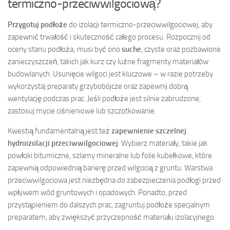
termiczno-przeciwwilgociową?
Przygotuj podłoże
do izolacji termiczno-przeciwwilgociowej, aby
zapewnić trwałość i skuteczność całego procesu. Rozpocznij od
oceny stanu podłoża; musi być ono
suche
, czyste oraz pozbawione
zanieczyszczeń, takich jak kurz czy luźne fragmenty materiałów
budowlanych. Usunięcie wilgoci jest kluczowe – w razie potrzeby
wykorzystaj preparaty grzybobójcze oraz zapewnij dobrą
wentylację podczas prac. Jeśli podłoże jest silnie zabrudzone,
zastosuj mycie ciśnieniowe lub szczotkowanie.
Kwestią fundamentalną jest też
zapewnienie szczelnej
hydroizolacji przeciwwilgociowej
. Wybierz materiały, takie jak
powłoki bitumiczne, szlamy mineralne lub folie kubełkowe, które
zapewnią odpowiednią barierę przed wilgocią z gruntu. Warstwa
przeciwwilgociowa jest niezbędna do zabezpieczenia podłogi przed
wpływem wód gruntowych i opadowych. Ponadto, przed
przystąpieniem do dalszych prac, zagruntuj podłoże specjalnym
preparatem, aby zwiększyć przyczepność materiału izolacyjnego.