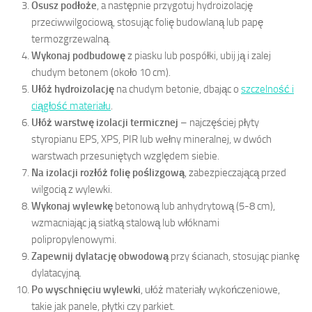
Osusz podłoże
, a następnie przygotuj hydroizolację
przeciwwilgociową, stosując folię budowlaną lub papę
termozgrzewalną.
Wykonaj podbudowę
z piasku lub pospółki, ubij ją i zalej
chudym betonem (około 10 cm).
Ułóż hydroizolację
na chudym betonie, dbając o
szczelność i
ciągłość materiału
.
Ułóż warstwę izolacji termicznej
– najczęściej płyty
styropianu EPS, XPS, PIR lub wełny mineralnej, w dwóch
warstwach przesuniętych względem siebie.
Na izolacji rozłóż folię poślizgową
, zabezpieczającą przed
wilgocią z wylewki.
Wykonaj wylewkę
betonową lub anhydrytową (5-8 cm),
wzmacniając ją siatką stalową lub włóknami
polipropylenowymi.
Zapewnij dylatację obwodową
przy ścianach, stosując piankę
dylatacyjną.
Po wyschnięciu wylewki
, ułóż materiały wykończeniowe,
takie jak panele, płytki czy parkiet.