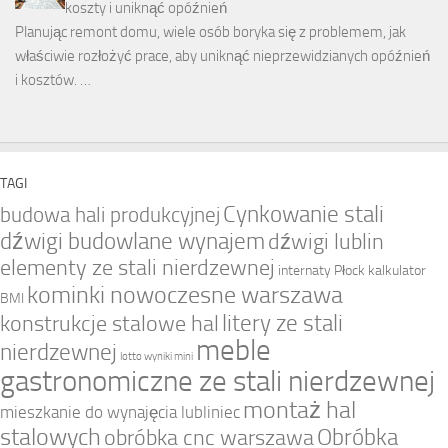
koszty i uniknąć opóźnień
Planując remont domu, wiele osób boryka się z problemem, jak
właściwie rozłożyć prace, aby uniknąć nieprzewidzianych opóźnień
i kosztów. …
TAGI
Cynkowanie stali
budowa hali produkcyjnej
dźwigi budowlane wynajem
dźwigi lublin
elementy ze stali nierdzewnej
internaty Płock
kalkulator
kominki nowoczesne warszawa
BMI
litery ze stali
konstrukcje stalowe hal
meble
nierdzewnej
lotto wyniki mini
gastronomiczne ze stali nierdzewnej
montaż hal
mieszkanie do wynajęcia lubliniec
stalowych
Obróbka
obróbka cnc warszawa