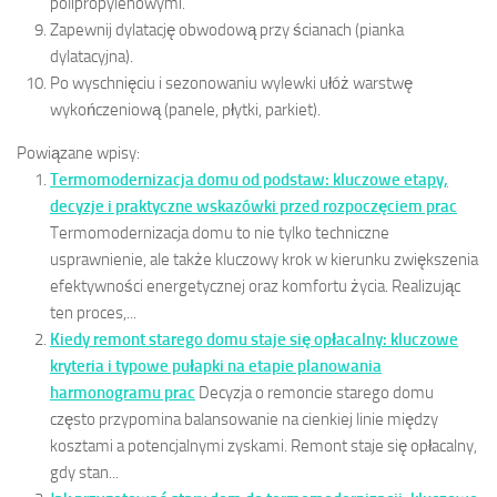
polipropylenowymi.
Zapewnij dylatację obwodową przy ścianach (pianka
dylatacyjna).
Po wyschnięciu i sezonowaniu wylewki ułóż warstwę
wykończeniową (panele, płytki, parkiet).
Powiązane wpisy:
Termomodernizacja domu od podstaw: kluczowe etapy,
decyzje i praktyczne wskazówki przed rozpoczęciem prac
Termomodernizacja domu to nie tylko techniczne
usprawnienie, ale także kluczowy krok w kierunku zwiększenia
efektywności energetycznej oraz komfortu życia. Realizując
ten proces,...
Kiedy remont starego domu staje się opłacalny: kluczowe
kryteria i typowe pułapki na etapie planowania
harmonogramu prac
Decyzja o remoncie starego domu
często przypomina balansowanie na cienkiej linie między
kosztami a potencjalnymi zyskami. Remont staje się opłacalny,
gdy stan...