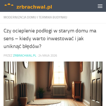
Skip to content
MODERNIZACJA DOMU I TERMIKA BUDYNKU
Czy ocieplenie podłogi w starym domu ma
sens – kiedy warto inwestować i jak
uniknąć błędów?
PRZEZ
ZRBRACHWAL.PL
·
24 MAJA 2026