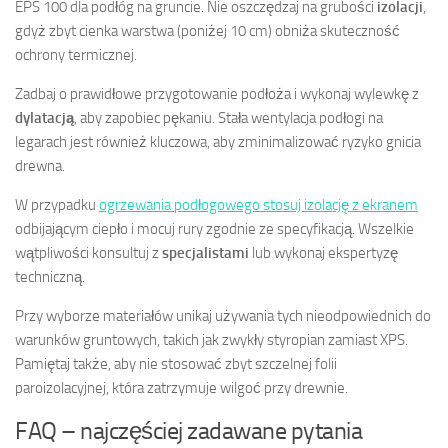
EPS 100 dla podłóg na gruncie. Nie oszczędzaj na grubości
izolacji
,
gdyż zbyt cienka warstwa (poniżej 10 cm) obniża skuteczność
ochrony termicznej.
Zadbaj o prawidłowe przygotowanie podłoża i wykonaj wylewkę z
dylatacją
, aby zapobiec pękaniu. Stała wentylacja podłogi na
legarach jest również kluczowa, aby zminimalizować ryzyko gnicia
drewna.
W przypadku
ogrzewania podłogowego stosuj izolację z ekranem
odbijającym ciepło i mocuj rury zgodnie ze specyfikacją. Wszelkie
wątpliwości konsultuj z
specjalistami
lub wykonaj ekspertyzę
techniczną.
Przy wyborze materiałów unikaj używania tych nieodpowiednich do
warunków gruntowych, takich jak zwykły styropian zamiast XPS.
Pamiętaj także, aby nie stosować zbyt szczelnej folii
paroizolacyjnej, która zatrzymuje wilgoć przy drewnie.
FAQ – najczęściej zadawane pytania