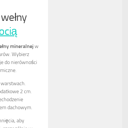
z wełny
ocią
ełny mineralnej
w
urów. Wybierz
je do nierówności
rmiczne.
warstwach.
dodatkowe 2 cm.
zechodzenie
yciem dachowym.
nięcia, aby