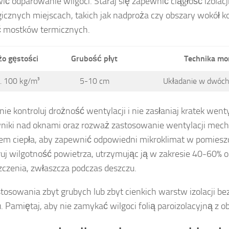
ić odparowanie wilgoci. Staraj się zapewnić ciągłość izolacj
icznych miejscach, takich jak nadproża czy obszary wokół 
ć mostków termicznych.
o gęstości
Grubość płyt
Technika mo
. 100 kg/m³
5-10 cm
Układanie w dwóc
nie kontroluj drożność wentylacji i nie zasłaniaj kratek wenty
iki nad oknami oraz rozważ zastosowanie wentylacji mech
em ciepła, aby zapewnić odpowiedni mikroklimat w pomiesz
uj wilgotność powietrza, utrzymując ją w zakresie 40-60% o
czenia, zwłaszcza podczas deszczu.
stosowania zbyt grubych lub zbyt cienkich warstw izolacji b
u. Pamiętaj, aby nie zamykać wilgoci folią paroizolacyjną z o