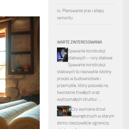
Planowanie prac i etapy
remontu
WARTE ZINTERESOWANIA
Spawanie konstrukcji
stalowych – rury stalowe
Spawanie konstrukcji
stalowych to niezwykle istotny
proces w budownictwie i
przemyśle, który pozwala na
tworzenie trwałych oraz
wytrzymałych struktur. …
Czy wymiana drzwi
zewnętrznych w starym
domu rzeczywiście ograniczy