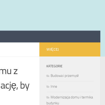
WIĘCEJ
KATEGORIE
omu z
Budowa i przemysł
lację, by
Inne
Modernizacja domu i termika
budynku