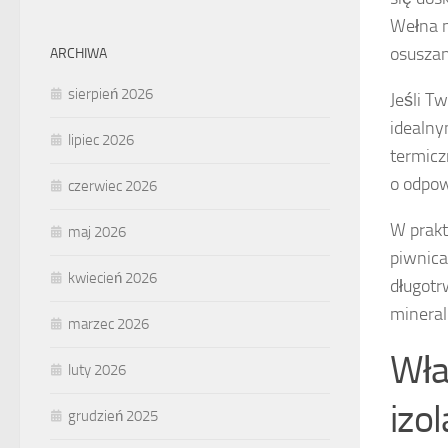
Wełna m
osuszan
ARCHIWA
sierpień 2026
Jeśli T
idealny
lipiec 2026
termicz
o odpow
czerwiec 2026
W prakt
maj 2026
piwnica
kwiecień 2026
długotr
mineral
marzec 2026
Wła
luty 2026
izo
grudzień 2025