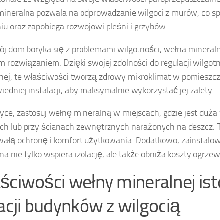
ineralna pozwala na odprowadzanie wilgoci z murów, co spr
iu oraz zapobiega rozwojowi pleśni i grzybów.
wój dom boryka się z problemami wilgotności, wełna minera
m rozwiązaniem. Dzięki swojej zdolności do regulacji wilgotnoś
nej, te właściwości tworzą zdrowy mikroklimat w pomieszcz
iedniej instalacji, aby maksymalnie wykorzystać jej zalety.
yce, zastosuj wełnę mineralną w miejscach, gdzie jest duża 
ch lub przy ścianach zewnętrznych narażonych na deszcz. 
wałą ochronę i komfort użytkowania. Dodatkowo, zainstalo
na nie tylko wspiera izolację, ale także obniża koszty ogrzew
ściwości wełny mineralnej ist
lacji budynków z wilgocią