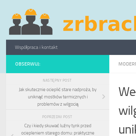
Skip to content
Współpraca i kontakt
OBSERWUJ:
MODERN
NASTĘPNY POST
Weł
Jak skutecznie ocieplić stare nadproża, by
uniknąć mostków termicznych i
problemów z wilgocią
wil
POPRZEDNI POST
un
Czy i kiedy skuwać luźny tynk przed
ociepleniem starego domu: praktyczne