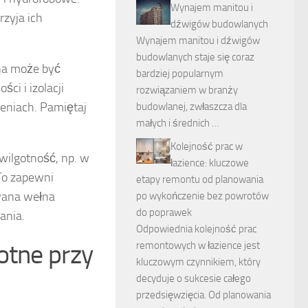
Wynajem manitou i
zyja ich
dźwigów budowlanych
Wynajem manitou i dźwigów
budowlanych staje się coraz
lna może być
bardziej popularnym
ci i izolacji
rozwiązaniem w branży
eniach. Pamiętaj
budowlanej, zwłaszcza dla
małych i średnich …
Kolejność prac w
wilgotność, np. w
łazience: kluczowe
To zapewni
etapy remontu od planowania
wana wełna
po wykończenie bez powrotów
do poprawek
ania.
Odpowiednia kolejność prac
otne przy
remontowych w łazience jest
kluczowym czynnikiem, który
decyduje o sukcesie całego
przedsięwzięcia. Od planowania