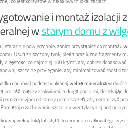
znej, co jest korzystne w hałaśliwych lokalizacjach.
ygotowanie i montaż izolacji 
eralnej w
starym domu z wilg
uj starannie powierzchnie, zanim przystąpisz do montażu
w
domu. Usuń zniszczony tynk, pleśń oraz luźne fragmenty m
ły o gęstości co najmniej 100 kg/m³, aby dobrze dopasować 
apewnij szczelne przyleganie, aby minimalizować mostki te
adku dachów i poddaszy układaj
wełnę mineralną
w dwóch 
ą umieść między krokwiami, a drugą pod nimi, dociskając 
lii paroizolacyjnej od strony pomieszczeń, aby ograniczyć pr
. Pamiętaj o zachowaniu szczeliny wentylacyjnej pod pokr
ykrywaj wełny folią lub płytą do momentu całkowitego wysch