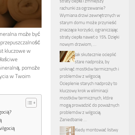
straty ciepła i zmniejszy
rachunki za ogrzewanie?
Wymiana drzwi zewnętrznych w
starym domu może przynieść
znaczące korzyści, ograniczając
mineralna może być
straty ciepła nawet o 15%. Dzięki
oprzepuszczalność
nowym drzwiom, …
est kluczowe w
Jak skutecznie ocieplić
właściwe
stare nadproża, by
mineralną, pomoże
uniknąć mostków termicznych i
życia w Twoim
problemów z wilgocią
Ocieplenie starych nadproży to
kluczowy krok w eliminacji
mostków termicznych, które
mogą prowadzić do poważnych
gocią?
problemów z wilgocią.
Zaniedbanie …
ą
ilgocią
Kiedy montować listwy