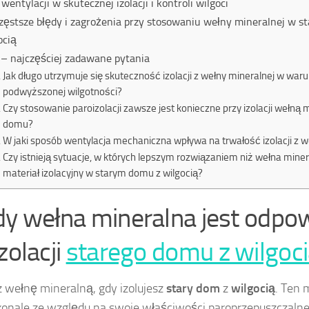
 wentylacji w skutecznej izolacji i kontroli wilgoci
zęstsze błędy i zagrożenia przy stosowaniu wełny mineralnej w s
ocią
– najczęściej zadawane pytania
Jak długo utrzymuje się skuteczność izolacji z wełny mineralnej w war
podwyższonej wilgotności?
Czy stosowanie paroizolacji zawsze jest konieczne przy izolacji wełną
domu?
W jaki sposób wentylacja mechaniczna wpływa na trwałość izolacji z w
Czy istnieją sytuacje, w których lepszym rozwiązaniem niż wełna minera
materiał izolacyjny w starym domu z wilgocią?
dy wełna mineralna jest odpo
zolacji
starego domu z wilgoc
 wełnę mineralną, gdy izolujesz
stary dom
z
wilgocią
. Ten 
konale ze względu na swoje właściwości paroprzepuszczalne