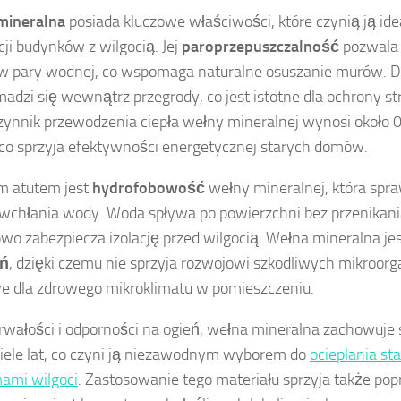
mineralna
posiada kluczowe właściwości, które czynią ją i
cji budynków z wilgocią. Jej
paroprzepuszczalność
pozwala
w pary wodnej, co wspomaga naturalne osuszanie murów. Dz
madzi się wewnątrz przegrody, co jest istotne dla ochrony st
ynnik przewodzenia ciepła wełny mineralnej wynosi około
o sprzyja efektywności energetycznej starych domów.
 atutem jest
hydrofobowość
wełny mineralnej, która spra
 wchłania wody. Woda spływa po powierzchni bez przenikani
wo zabezpiecza izolację przed wilgocią. Wełna mineralna je
śń
, dzięki czemu nie sprzyja rozwojowi szkodliwych mikroorg
e dla zdrowego mikroklimatu w pomieszczeniu.
trwałości i odporności na ogień, wełna mineralna zachowuje
iele lat, co czyni ją niezawodnym wyborem do
ocieplania s
ami wilgoci
. Zastosowanie tego materiału sprzyja także pop