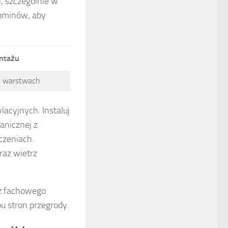
i, szczególnie w
kominów, aby
ntażu
h warstwach
lacyjnych. Instaluj
anicznej z
czeniach.
raz wietrz
ez fachowego
bu stron przegrody.