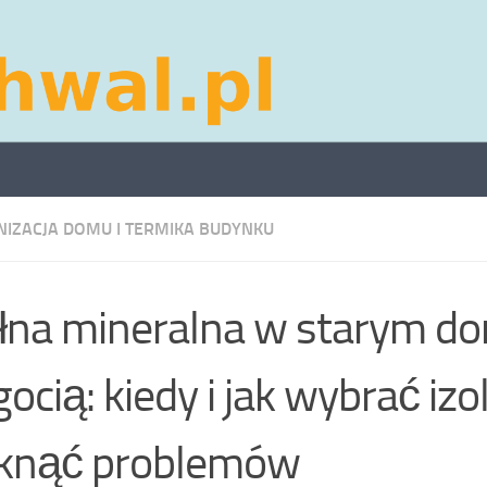
IZACJA DOMU I TERMIKA BUDYNKU
na mineralna w starym d
gocią: kiedy i jak wybrać izo
iknąć problemów