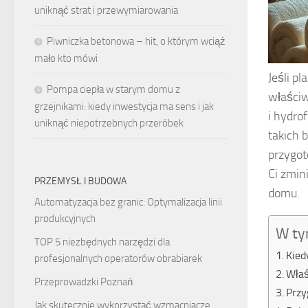
uniknąć strat i przewymiarowania
Piwniczka betonowa – hit, o którym wciąż
mało kto mówi
Jeśli p
Pompa ciepła w starym domu z
właściw
grzejnikami: kiedy inwestycja ma sens i jak
i hydro
uniknąć niepotrzebnych przeróbek
takich 
przygot
Ci zmin
PRZEMYSŁ I BUDOWA
domu.
Automatyzacja bez granic: Optymalizacja linii
produkcyjnych
W ty
TOP 5 niezbędnych narzędzi dla
Kied
profesjonalnych operatorów obrabiarek
Właś
Przeprowadzki Poznań
Przy
Jak skutecznie wykorzystać wzmacniacze