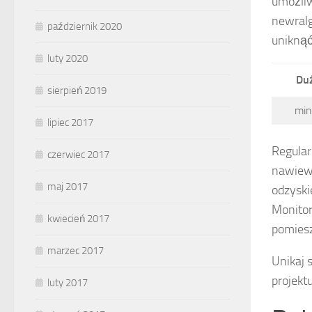
umożliw
newralg
październik 2020
unikną
luty 2020
Duż
sierpień 2019
min
lipiec 2017
Regular
czerwiec 2017
nawiewn
maj 2017
odzyski
Monitor
kwiecień 2017
pomiesz
marzec 2017
Unikaj 
projekt
luty 2017