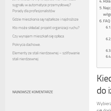
Rola
sygnału w automatyce przemysłowej?
Najc
Porady dla profesjonalistów
wilg
Gdzie mieszkania są najtańsze i najdroższe
FAQ 
Kto może składać projekt organizacji ruchu?
Czy wynajem mieszkań się opłaca
Pokrycia dachowe.
Elementy ze stali nierdzewnej – szlifowanie
stali nierdzewnej
Kie
do i
NAJNOWSZE KOMENTARZE
Wybierz
się dos