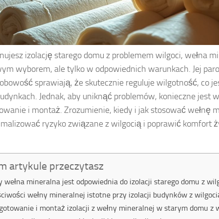
lanujesz izolację starego domu z problemem wilgoci, wełna 
ym wyborem, ale tylko w odpowiednich warunkach. Jej par
fobowość sprawiają, że skutecznie reguluje wilgotność, co j
budynkach. Jednak, aby uniknąć problemów, konieczne jest 
owanie i montaż. Zrozumienie, kiedy i jak stosować wełnę 
imalizować ryzyko związane z wilgocią i poprawić komfort 
m artykule przeczytasz
y wełna mineralna jest odpowiednia do izolacji starego domu z wil
ciwości wełny mineralnej istotne przy izolacji budynków z wilgoci
gotowanie i montaż izolacji z wełny mineralnej w starym domu z w