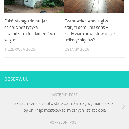
Cokół starego domu: jak
Czy ocieplenie podłogi w
ocieplić bez ryzyka
starym domu ma sens –
uszkodzenia fundamentów i
kiedy warto inwestować i jak
wilgoci
uniknąć błędów?
1 CZERWCA 2026
24 MAJA 2026
OBSERWUJ:
NASTĘPNY POST
Jak skutecznie ocieplić stare ościeża przy wymianie okien,
by uniknąć mostków termicznych i strat ciepła
POPRZEDNI POST