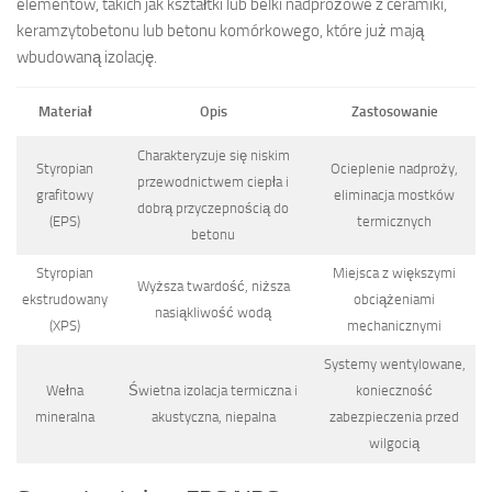
elementów, takich jak kształtki lub belki nadprożowe z ceramiki,
keramzytobetonu lub betonu komórkowego, które już mają
wbudowaną izolację.
Materiał
Opis
Zastosowanie
Charakteryzuje się niskim
Styropian
Ocieplenie nadproży,
przewodnictwem ciepła i
grafitowy
eliminacja mostków
dobrą przyczepnością do
(EPS)
termicznych
betonu
Styropian
Miejsca z większymi
Wyższa twardość, niższa
ekstrudowany
obciążeniami
nasiąkliwość wodą
(XPS)
mechanicznymi
Systemy wentylowane,
Wełna
Świetna izolacja termiczna i
konieczność
mineralna
akustyczna, niepalna
zabezpieczenia przed
wilgocią