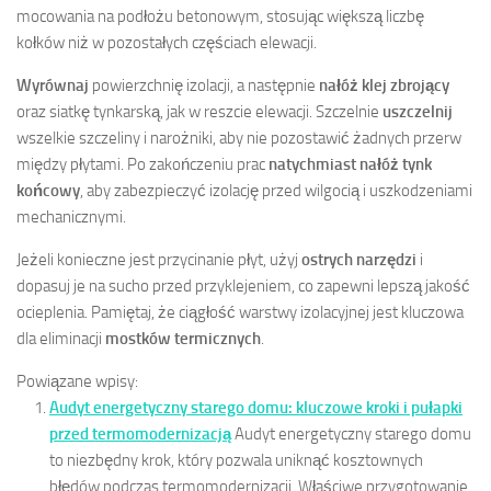
mocowania na podłożu betonowym, stosując większą liczbę
kołków niż w pozostałych częściach elewacji.
Wyrównaj
powierzchnię izolacji, a następnie
nałóż klej zbrojący
oraz siatkę tynkarską, jak w reszcie elewacji. Szczelnie
uszczelnij
wszelkie szczeliny i narożniki, aby nie pozostawić żadnych przerw
między płytami. Po zakończeniu prac
natychmiast nałóż tynk
końcowy
, aby zabezpieczyć izolację przed wilgocią i uszkodzeniami
mechanicznymi.
Jeżeli konieczne jest przycinanie płyt, użyj
ostrych narzędzi
i
dopasuj je na sucho przed przyklejeniem, co zapewni lepszą jakość
ocieplenia. Pamiętaj, że ciągłość warstwy izolacyjnej jest kluczowa
dla eliminacji
mostków termicznych
.
Powiązane wpisy:
Audyt energetyczny starego domu: kluczowe kroki i pułapki
przed termomodernizacją
Audyt energetyczny starego domu
to niezbędny krok, który pozwala uniknąć kosztownych
błędów podczas termomodernizacji. Właściwe przygotowanie,