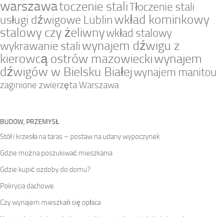
warszawa
toczenie stali
Tłoczenie stali
wkład kominkowy
usługi dźwigowe Lublin
stalowy czy żeliwny
wkład stalowy
wynajem dźwigu z
wykrawanie stali
kierowcą ostrów mazowiecki
wynajem
dźwigów w Bielsku Białej
wynajem manitou
zaginione zwierzęta Warszawa
BUDOW, PRZEMYSŁ
Stół i krzesła na taras – postaw na udany wypoczynek
Gdzie można poszukiwać mieszkania
Gdzie kupić ozdoby do domu?
Pokrycia dachowe.
Czy wynajem mieszkań się opłaca