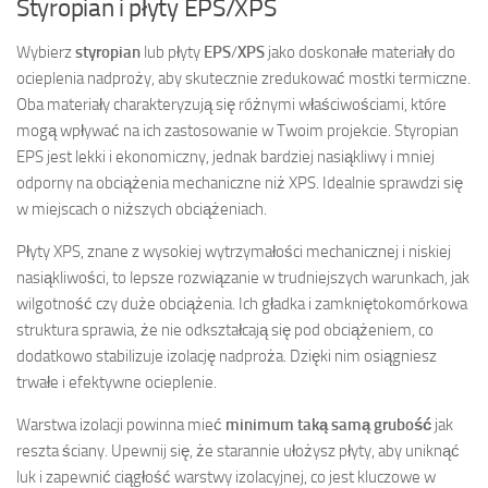
Styropian i płyty EPS/XPS
Wybierz
styropian
lub płyty
EPS
/
XPS
jako doskonałe materiały do
ocieplenia nadproży, aby skutecznie zredukować mostki termiczne.
Oba materiały charakteryzują się różnymi właściwościami, które
mogą wpływać na ich zastosowanie w Twoim projekcie. Styropian
EPS jest lekki i ekonomiczny, jednak bardziej nasiąkliwy i mniej
odporny na obciążenia mechaniczne niż XPS. Idealnie sprawdzi się
w miejscach o niższych obciążeniach.
Płyty XPS, znane z wysokiej wytrzymałości mechanicznej i niskiej
nasiąkliwości, to lepsze rozwiązanie w trudniejszych warunkach, jak
wilgotność czy duże obciążenia. Ich gładka i zamkniętokomórkowa
struktura sprawia, że nie odkształcają się pod obciążeniem, co
dodatkowo stabilizuje izolację nadproża. Dzięki nim osiągniesz
trwałe i efektywne ocieplenie.
Warstwa izolacji powinna mieć
minimum taką samą grubość
jak
reszta ściany. Upewnij się, że starannie ułożysz płyty, aby uniknąć
luk i zapewnić ciągłość warstwy izolacyjnej, co jest kluczowe w