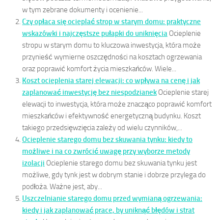
w tym zebrane dokumenty i ocenienie...
Czy opłaca się ocieplać strop w starym domu: praktyczne
wskazówki i najczęstsze pułapki do uniknięcia
Ocieplenie
stropu w starym domu to kluczowa inwestycja, która może
przynieść wymierne oszczędności na kosztach ogrzewania
oraz poprawić komfort życia mieszkańców. Wiele...
Koszt ocieplenia starej elewacji: co wpływa na cenę i jak
zaplanować inwestycję bez niespodzianek
Ocieplenie starej
elewacji to inwestycja, która może znacząco poprawić komfort
mieszkańców i efektywność energetyczną budynku. Koszt
takiego przedsięwzięcia zależy od wielu czynników,...
Ocieplenie starego domu bez skuwania tynku: kiedy to
możliwe i na co zwrócić uwagę przy wyborze metody
izolacji
Ocieplenie starego domu bez skuwania tynku jest
możliwe, gdy tynk jest w dobrym stanie i dobrze przylega do
podłoża. Ważne jest, aby...
Uszczelnianie starego domu przed wymianą ogrzewania:
kiedy i jak zaplanować prace, by uniknąć błędów i strat