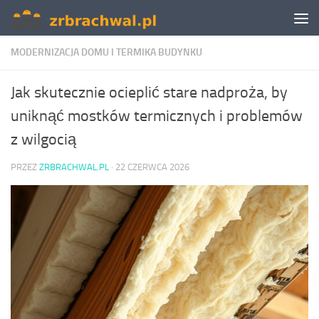
Skip to content
MODERNIZACJA DOMU I TERMIKA BUDYNKU
Jak skutecznie ocieplić stare nadproża, by
uniknąć mostków termicznych i problemów
z wilgocią
PRZEZ
ZRBRACHWAL.PL
·
22 CZERWCA 2026