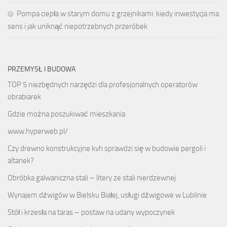
Pompa ciepła w starym domu z grzejnikami: kiedy inwestycja ma
sens i jak uniknąć niepotrzebnych przeróbek
PRZEMYSŁ I BUDOWA
TOP 5 niezbędnych narzędzi dla profesjonalnych operatorów
obrabiarek
Gdzie można poszukiwać mieszkania
www.hyperweb.pl/
Czy drewno konstrukcyjne kvh sprawdzi się w budowie pergoli i
altanek?
Obróbka galwaniczna stali – litery ze stali nierdzewnej
Wynajem dźwigów w Bielsku Białej, usługi dźwigowe w Lublinie
Stół i krzesła na taras – postaw na udany wypoczynek