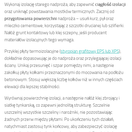
Wykonaj izolację starego nadproża, aby zapewnić
ciągłość izolacji
oraz uniknąć powstawania mostków termicznych. Zacznij od
przygotowania powierzchni
nadproża – usuń kurz, pył oraz
mleczko cementowe, korzystając z szczotki drucianej lub szlifierki.
Nałóż grunt kontaktowy lub klej sczepny, jeśli producent
materiałów izolacyjnych tego wymaga.
Przyklej płyty termoizolacyjne (
styropian grafitowy EPS lub XPS
),
dokładnie dopasowując je do nadproża oraz przylegającej izolacji
ściany. Unikaj przesunięć i szpar pomiędzy nimi, a następnie
zakołkuj płyty kołkami przeznaczonymi do mocowania na podłożu
betonowym. Stosuj większą liczbę kołków niż w innych częściach
elewacji dla lepszej stabilności.
Wyrównaj powierzchnię izolacji, a następnie nałóż klej zbrojący i
siatkę tynkarską, co zapewni jednolitą strukturę. Szczelnie
uszczelnij wszystkie szczeliny i narożniki, nie pozostawiając
żadnych przerw między płytami. Po ukończeniu tych działań,
natychmiast zastosuj tynk końcowy, aby zabezpieczyć izolację