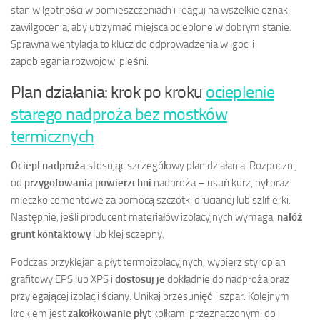
stan wilgotności w pomieszczeniach i reaguj na wszelkie oznaki
zawilgocenia, aby utrzymać miejsca ocieplone w dobrym stanie.
Sprawna wentylacja to klucz do odprowadzenia wilgoci i
zapobiegania rozwojowi pleśni.
Plan działania: krok po kroku
ocieplenie
starego nadproża bez mostków
termicznych
Ociepl nadproża
stosując szczegółowy plan działania. Rozpocznij
od
przygotowania powierzchni
nadproża – usuń kurz, pył oraz
mleczko cementowe za pomocą szczotki drucianej lub szlifierki.
Następnie, jeśli producent materiałów izolacyjnych wymaga,
nałóż
grunt kontaktowy
lub klej sczepny.
Podczas przyklejania płyt termoizolacyjnych, wybierz styropian
grafitowy EPS lub XPS i
dostosuj je
dokładnie do nadproża oraz
przylegającej izolacji ściany. Unikaj przesunięć i szpar. Kolejnym
krokiem jest
zakołkowanie płyt
kołkami przeznaczonymi do