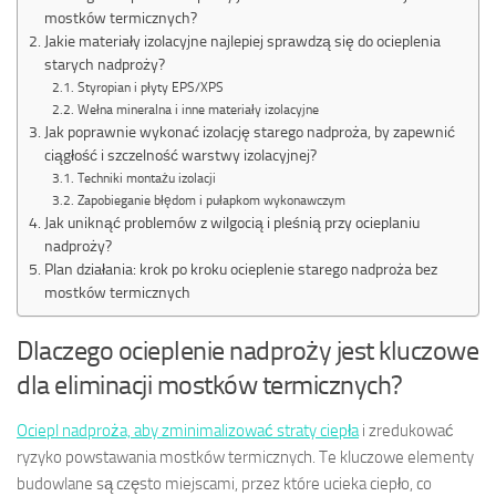
mostków termicznych?
Jakie materiały izolacyjne najlepiej sprawdzą się do ocieplenia
starych nadproży?
Styropian i płyty EPS/XPS
Wełna mineralna i inne materiały izolacyjne
Jak poprawnie wykonać izolację starego nadproża, by zapewnić
ciągłość i szczelność warstwy izolacyjnej?
Techniki montażu izolacji
Zapobieganie błędom i pułapkom wykonawczym
Jak uniknąć problemów z wilgocią i pleśnią przy ocieplaniu
nadproży?
Plan działania: krok po kroku ocieplenie starego nadproża bez
mostków termicznych
Dlaczego ocieplenie nadproży jest kluczowe
dla eliminacji mostków termicznych?
Ociepl nadproża, aby zminimalizować straty ciepła
i zredukować
ryzyko powstawania mostków termicznych. Te kluczowe elementy
budowlane są często miejscami, przez które ucieka ciepło, co