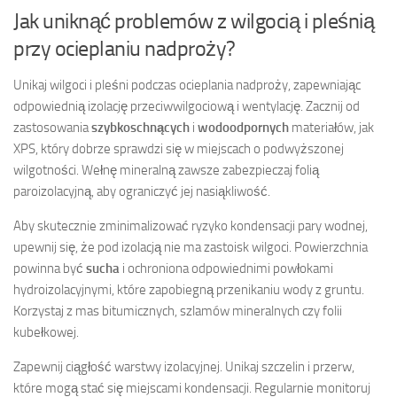
Jak uniknąć problemów z wilgocią i pleśnią
przy ocieplaniu nadproży?
Unikaj wilgoci i pleśni podczas ocieplania nadproży, zapewniając
odpowiednią izolację przeciwwilgociową i wentylację. Zacznij od
zastosowania
szybkoschnących
i
wodoodpornych
materiałów, jak
XPS, który dobrze sprawdzi się w miejscach o podwyższonej
wilgotności. Wełnę mineralną zawsze zabezpieczaj folią
paroizolacyjną, aby ograniczyć jej nasiąkliwość.
Aby skutecznie zminimalizować ryzyko kondensacji pary wodnej,
upewnij się, że pod izolacją nie ma zastoisk wilgoci. Powierzchnia
powinna być
sucha
i ochroniona odpowiednimi powłokami
hydroizolacyjnymi, które zapobiegną przenikaniu wody z gruntu.
Korzystaj z mas bitumicznych, szlamów mineralnych czy folii
kubełkowej.
Zapewnij ciągłość warstwy izolacyjnej. Unikaj szczelin i przerw,
które mogą stać się miejscami kondensacji. Regularnie monitoruj