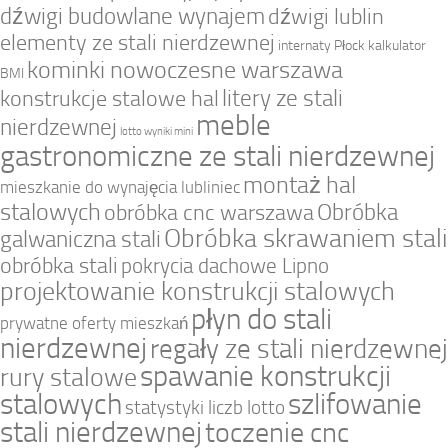
dźwigi budowlane wynajem
dźwigi lublin
elementy ze stali nierdzewnej
internaty Płock
kalkulator
kominki nowoczesne warszawa
BMI
litery ze stali
konstrukcje stalowe hal
meble
nierdzewnej
lotto wyniki mini
gastronomiczne ze stali nierdzewnej
montaż hal
mieszkanie do wynajęcia lubliniec
stalowych
Obróbka
obróbka cnc warszawa
Obróbka skrawaniem stali
galwaniczna stali
obróbka stali
pokrycia dachowe Lipno
projektowanie konstrukcji stalowych
płyn do stali
prywatne oferty mieszkań
nierdzewnej
regały ze stali nierdzewnej
spawanie konstrukcji
rury stalowe
stalowych
szlifowanie
statystyki liczb lotto
stali nierdzewnej
toczenie cnc