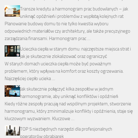
Transze kredytu a harmonogram prac budowlanych – jak
uniknąć opóźnień i problemów z wypłatą kolejnych rat
Planowanie budowy domu to nie tylko kwestia wyboru
odpowiednich materiałów czy architektury, ale także precyzyjnego
zarządzania finansami. Harmonogram prac …
Ucieczka ciepła w starym domu: najczęstsze miejsca strat i
jak je skutecznie zlokalizować oraz ograniczyć
W starych domach ucieczka ciepła może być poważnym
problemem, który wpływa na komfort oraz koszty ogrzewania.
Najczęściej ciepło ucieka …
Jak skutecznie połączyć kilka zespołów w jednym
harmonogramie, aby uniknąć konfliktów i opóźnień
Kiedy różne zespoły pracują nad wspólnym projektem, stworzenie
harmonogramu, który zminimalizuje konflikty i opóźnienia, staje się
kluczowym wyzwaniem. Kluczowe …
TOP 5 niezbędnych narzędzi dla profesjonalnych
operatorów obrabiarek