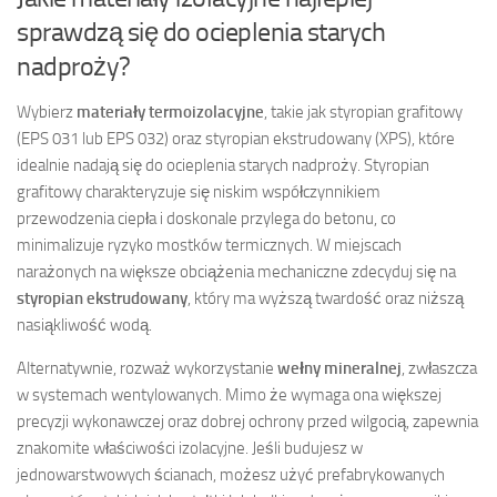
sprawdzą się do ocieplenia starych
nadproży?
Wybierz
materiały termoizolacyjne
, takie jak styropian grafitowy
(EPS 031 lub EPS 032) oraz styropian ekstrudowany (XPS), które
idealnie nadają się do ocieplenia starych nadproży. Styropian
grafitowy charakteryzuje się niskim współczynnikiem
przewodzenia ciepła i doskonale przylega do betonu, co
minimalizuje ryzyko mostków termicznych. W miejscach
narażonych na większe obciążenia mechaniczne zdecyduj się na
styropian ekstrudowany
, który ma wyższą twardość oraz niższą
nasiąkliwość wodą.
Alternatywnie, rozważ wykorzystanie
wełny mineralnej
, zwłaszcza
w systemach wentylowanych. Mimo że wymaga ona większej
precyzji wykonawczej oraz dobrej ochrony przed wilgocią, zapewnia
znakomite właściwości izolacyjne. Jeśli budujesz w
jednowarstwowych ścianach, możesz użyć prefabrykowanych