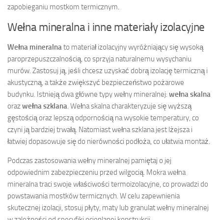
zapobieganiu mostkom termicznym.
Wełna mineralna i inne materiały izolacyjne
Wełna mineralna
to materiał izolacyjny wyróżniający się wysoką
paroprzepuszczalnością, co sprzyja naturalnemu wysychaniu
murów. Zastosuj ją, jeśli chcesz uzyskać dobrą izolację termiczną i
akustyczną, a także zwiększyć bezpieczeństwo pożarowe
budynku. Istnieją dwa główne typy wełny mineralnej:
wełna skalna
oraz
wełna szklana
. Wełna skalna charakteryzuje się wyższą
gęstością oraz lepszą odpornością na wysokie temperatury, co
czyni ją bardziej trwałą. Natomiast wełna szklana jest lżejsza i
łatwiej dopasowuje się do nierówności podłoża, co ułatwia montaż.
Podczas zastosowania wełny mineralnej pamiętaj o jej
odpowiednim zabezpieczeniu przed wilgocią. Mokra wełna
mineralna traci swoje właściwości termoizolacyjne, co prowadzi do
powstawania mostków termicznych. W celu zapewnienia
skutecznej izolacji, stosuj płyty, maty lub granulat wełny mineralnej
w zależności od specyfiki ocieplanej konstrukcji.