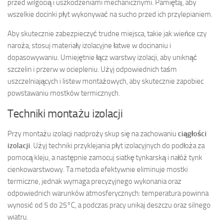
przed wilgocią i uszkodzeniami mechanicznymi. Pamiętaj, aby
wszelkie docinki płyt wykonywać na sucho przed ich przylepianiem.
Aby skutecznie zabezpieczyć trudne miejsca, takie jak wieńce czy
naroża, stosuj materiały izolacyjne łatwe w docinaniu i
dopasowywaniu. Umiejętnie łącz warstwy izolacji, aby uniknąć
szczelin i przerw w ociepleniu. Użyj odpowiednich taśm
uszczelniających i listew montażowych, aby skutecznie zapobiec
powstawaniu mostków termicznych.
Techniki montażu izolacji
Przy montażu izolacji nadproży skup się na zachowaniu
ciągłości
izolacji
. Użyj techniki przyklejania płyt izolacyjnych do podłoża za
pomocą kleju, a następnie zamocuj siatkę tynkarską i nałóż tynk
cienkowarstwowy. Ta metoda efektywnie eliminuje mostki
termiczne, jednak wymaga precyzyjnego wykonania oraz
odpowiednich warunków atmosferycznych: temperatura powinna
wynosić od 5 do 25°C, a podczas pracy unikaj deszczu oraz silnego
wiatru.