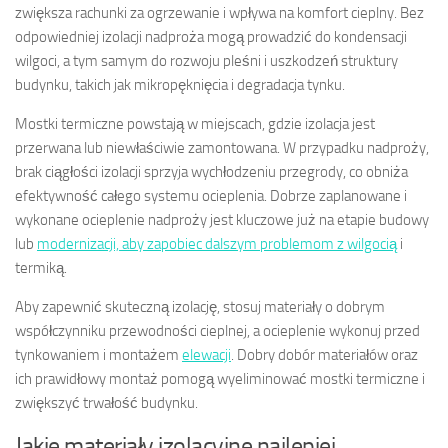
zwiększa rachunki za ogrzewanie i wpływa na komfort cieplny. Bez
odpowiedniej izolacji nadproża mogą prowadzić do kondensacji
wilgoci, a tym samym do rozwoju pleśni i uszkodzeń struktury
budynku, takich jak mikropęknięcia i degradacja tynku.
Mostki termiczne powstają w miejscach, gdzie izolacja jest
przerwana lub niewłaściwie zamontowana. W przypadku nadproży,
brak ciągłości izolacji sprzyja wychłodzeniu przegrody, co obniża
efektywność całego systemu ocieplenia. Dobrze zaplanowane i
wykonane ocieplenie nadproży jest kluczowe już na etapie budowy
lub
modernizacji, aby zapobiec dalszym problemom z wilgocią
i
termiką.
Aby zapewnić skuteczną izolację, stosuj materiały o dobrym
współczynniku przewodności cieplnej, a ocieplenie wykonuj przed
tynkowaniem i montażem
elewacji
. Dobry dobór materiałów oraz
ich prawidłowy montaż pomogą wyeliminować mostki termiczne i
zwiększyć trwałość budynku.
Jakie materiały izolacyjne najlepiej