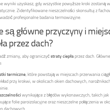
e wyniki uzyskasz, gdy wszystkie powyższe kroki zostaną
tycznie. Zidentyfikowane nieszczelności skonsultuj z fach
wadzić profesjonalne badania termowizyjne.
ie są główne przyczyny i miejs
pła przez dach?
dź zmiany, aby ograniczyć
straty ciepła
przez dach. Główne
o:
tki termiczne
, które powstają w miejscach przerwania ciągłoś
ykład przy krokwi, w okolicach okien dachowych, narożnikac
inie.
szczelności
wynikające z błędów wykonawczych, takich jak 
kujące folie paroizolacyjne oraz nieszczelne połączenia w ok
en dachowych.