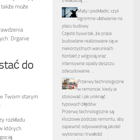
trwałością. …
o także może
Maty i podkładki, czyli
ogromne ułatwienie na
placu budowy
prawdzenia
Często bywa tak, że prace
ych. Drganie
budowlane realizowane są w
niekorzystnych warunkach.
Kontakt z wilgocią oraz
stać do
intensywne opady deszczu
zdecydowanie …
Przerwy technologiczne
w remoncie: kiedy je
u w Twoim starym
stosować i jak uniknąć
typowych błędów
:
Przerwy technologiczne są
zy rozkładu
kluczowe podczas remontu, aby
zapewnić odpowiednią jakość
w których
wykonania i trwałość
gocią.