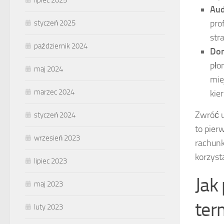
lipiec 2025
Aud
pro
styczeń 2025
str
październik 2024
Dom
pło
maj 2024
mie
marzec 2024
kie
Zwróć u
styczeń 2024
to pier
wrzesień 2023
rachunk
korzyst
lipiec 2023
Jak
maj 2023
ter
luty 2023