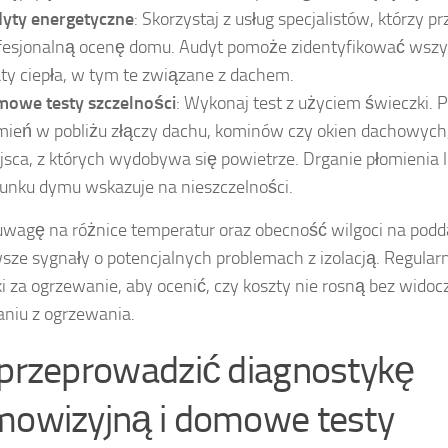
yty energetyczne
: Skorzystaj z usług specjalistów, którzy 
fesjonalną ocenę domu. Audyt pomoże zidentyfikować wszys
aty ciepła, w tym te związane z dachem.
owe testy szczelności
: Wykonaj test z użyciem świeczki. 
mień w pobliżu złączy dachu, kominów czy okien dachowych,
jsca, z których wydobywa się powietrze. Drganie płomienia 
runku dymu wskazuje na nieszczelności.
wagę na różnice temperatur oraz obecność wilgoci na podd
wsze sygnały o potencjalnych problemach z izolacją. Regular
i za ogrzewanie, aby ocenić, czy koszty nie rosną bez wido
aniu z ogrzewania.
 przeprowadzić diagnostykę
mowizyjną i domowe testy