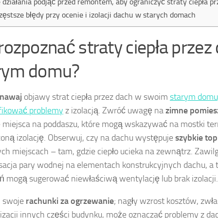
e działania podjąć przed remontem, aby ograniczyć straty ciepła p
zęstsze błędy przy ocenie i izolacji dachu w starych domach
 rozpoznać straty ciepła przez
rym domu?
nawaj
objawy strat ciepła przez dach w swoim
starym domu,
fikować problemy
z izolacją. Zwróć uwagę na
zimne pomies
 miejsca na poddaszu, które mogą wskazywać na mostki ter
oną izolację. Obserwuj, czy na dachu występuje
szybkie top
ych miejscach – tam, gdzie ciepło ucieka na zewnątrz. Zawilg
acja pary wodnej na elementach konstrukcyjnych dachu, a 
śń mogą sugerować niewłaściwą wentylację lub brak izolacji.
j swoje
rachunki za ogrzewanie
; nagły wzrost kosztów, zwł
zacji innych części budynku, może oznaczać problemy z dac