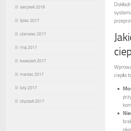
Dokładn
sierpień 2019
systema
przepro
lipiec 2017
Jak
czerwiec 2017
cie
maj 2017
kwiecień 2017
Wprowa
marzec 2017
ciepła t
luty 2017
Mos
prz
styczeń 2017
kom
Nie
bra
oki