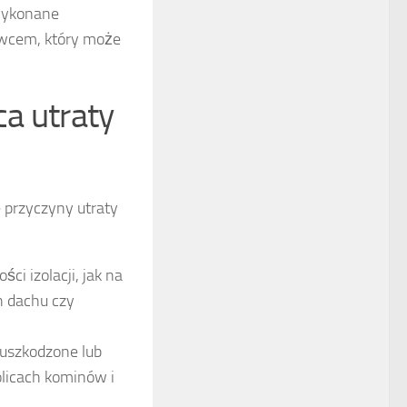
 wykonane
owcem, który może
ca utraty
 przyczyny utraty
ci izolacji, jak na
h dachu czy
uszkodzone lub
olicach kominów i