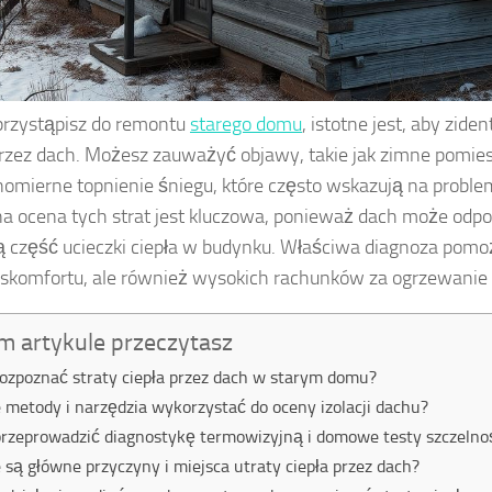
rzystąpisz do remontu
starego domu
, istotne jest, aby zide
przez dach. Możesz zauważyć objawy, takie jak zimne pomie
omierne topnienie śniegu, które często wskazują na problemy
a ocena tych strat jest kluczowa, ponieważ dach może odp
 część ucieczki ciepła w budynku. Właściwa diagnoza pomo
yskomfortu, ale również wysokich rachunków za ogrzewanie 
m artykule przeczytasz
rozpoznać straty ciepła przez dach w starym domu?
e metody i narzędzia wykorzystać do oceny izolacji dachu?
przeprowadzić diagnostykę termowizyjną i domowe testy szczelno
e są główne przyczyny i miejsca utraty ciepła przez dach?