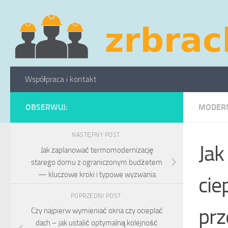
Skip to content
Współpraca i kontakt
OBSERWUJ:
MODERN
NASTĘPNY POST
Jak
Jak zaplanować termomodernizację
starego domu z ograniczonym budżetem
— kluczowe kroki i typowe wyzwania
cie
POPRZEDNI POST
pr
Czy najpierw wymieniać okna czy ocieplać
dach – jak ustalić optymalną kolejność