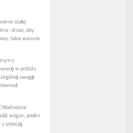
ienie stałej
na i drzwi, aby
owy; takie warunki
ednym z
świecę w pobliżu
czególną uwagę
 również
Chłodniejsze
ść wilgoci, pleśni
 izolacją.