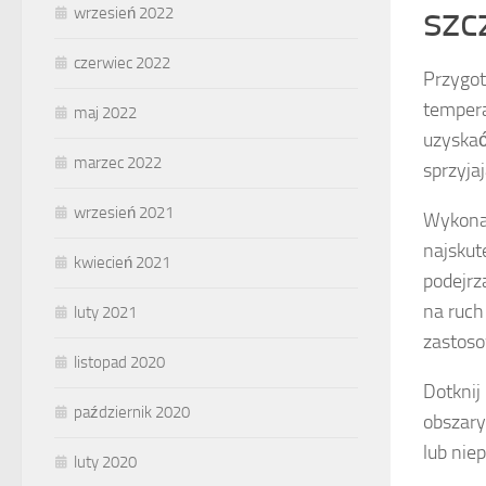
szc
wrzesień 2022
czerwiec 2022
Przygot
tempera
maj 2022
uzyska
marzec 2022
sprzyja
wrzesień 2021
Wykona
najskut
kwiecień 2021
podejrz
na ruch
luty 2021
zastoso
listopad 2020
Dotknij
październik 2020
obszary
lub nie
luty 2020