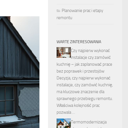
Planowanie prac i etapy
remontu
WARTE ZINTERESOWANIA
Czy najpierw wykonać
instalacje czy zamówić
kuchnię – jak zaplanować prace
bez poprawek i przestojów
Decyzja, czy najpierw wykonać
instalacje, czy zamówić kuchnię,
ma kluczowe znaczenie dla
sprawnego przebiegu remontu.
Właściwa kolejność prac
pozwala …
Termomodernizacja