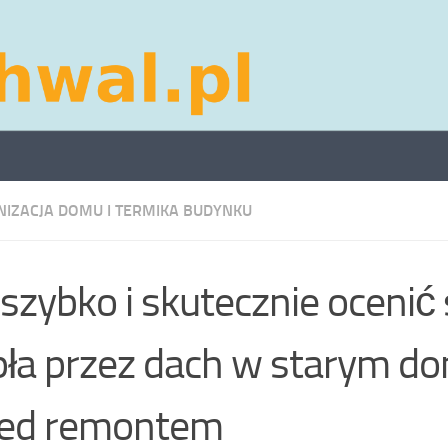
IZACJA DOMU I TERMIKA BUDYNKU
 szybko i skutecznie ocenić 
pła przez dach w starym d
zed remontem