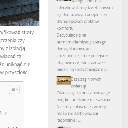
starego domu: jak
zdecydować między etapowym
a jednorazowym ociepleniem
dla najlepszych efektów i
komfortu
ntyfikować straty
Decydując się na
szczenia czy
termomodernizację starego
 z izolacją.
domu, kluczowe jest
owiadać za
zrozumienie, które podejście –
etapowe czy jednorazowe –
że uniknąć nie
będzie najkorzystniejsze dla …
w przyszłości.
Baza zaginionych
zwierząt
Zdarza się, że przez nieuwagę
twój kot ucieknie z mieszkania.
Niestety spłoszone zwierzę
ści?
może nie zachować się
racjonalnie i …