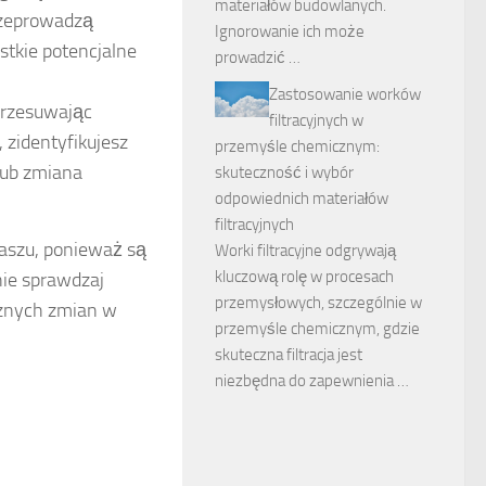
materiałów budowlanych.
przeprowadzą
Ignorowanie ich może
tkie potencjalne
prowadzić …
Zastosowanie worków
Przesuwając
filtracyjnych w
 zidentyfikujesz
przemyśle chemicznym:
lub zmiana
skuteczność i wybór
odpowiednich materiałów
filtracyjnych
aszu, ponieważ są
Worki filtracyjne odgrywają
kluczową rolę w procesach
nie sprawdzaj
przemysłowych, szczególnie w
cznych zmian w
przemyśle chemicznym, gdzie
skuteczna filtracja jest
niezbędna do zapewnienia …