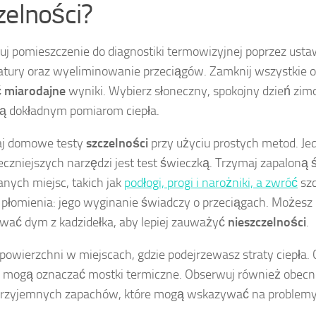
zelności?
uj pomieszczenie do diagnosti
ki termowizyjnej
poprzez ustaw
tury oraz wyeliminowanie przeciągów. Zamknij wszystkie ok
ć
miarodajne
wyniki. Wybierz słoneczny, spokojny dzień zim
ją dokładnym pomiarom ciepła.
j domowe testy
szczelności
przy użyciu prostych metod. J
eczniejszych narzędzi jest test świeczką. Trzymaj zapaloną 
anych miejsc, takich jak
podłogi, progi i narożniki, a zwróć
sz
 płomienia: jego wyginanie świadczy o przeciągach. Możesz
wać dym z kadzidełka, aby lepiej zauważyć
nieszczelności
.
 powierzchni w miejscach, gdzie podejrzewasz straty ciepła. 
 mogą oznaczać mostki termiczne. Obserwuj również obecno
przyjemnych zapachów, które mogą wskazywać na problemy z