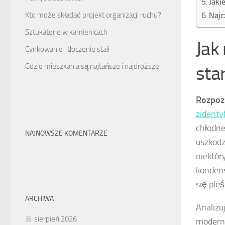
Jaki
Najc
Kto może składać projekt organizacji ruchu?
Sztukaterie w kamienicach
Jak
Cynkowanie i tłoczenie stali
sta
Gdzie mieszkania są najtańsze i najdroższe
Rozpoz
zidenty
chłodne
NAJNOWSZE KOMENTARZE
uszkodz
niektór
kondens
się ple
ARCHIWA
Analizu
sierpień 2026
moderni