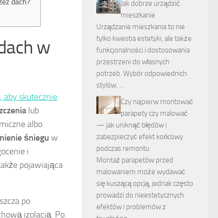
rzez dach?
Jak dobrze urządzić
mieszkanie
Urządzanie mieszkania to nie
tylko kwestia estetyki, ale także
 dach w
funkcjonalności i dostosowania
przestrzeni do własnych
potrzeb. Wybór odpowiednich
stylów, …
 aby skutecznie
Czy najpierw montować
zczenia
lub
parapety czy malować
miczne albo
— jak uniknąć błędów i
nienie śniegu
w
zabezpieczyć efekt końcowy
podczas remontu
ocenie i
Montaż parapetów przed
także pojawiająca
malowaniem może wydawać
się kuszącą opcją, jednak często
prowadzi do nieestetycznych
aszcza po
efektów i problemów z
hową izolacją. Po