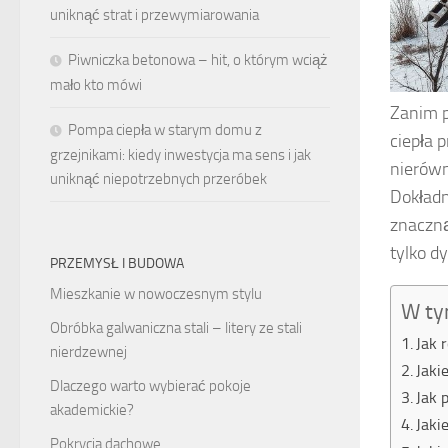
uniknąć strat i przewymiarowania
Piwniczka betonowa – hit, o którym wciąż
mało kto mówi
Zanim p
Pompa ciepła w starym domu z
ciepła 
grzejnikami: kiedy inwestycja ma sens i jak
nierówn
uniknąć niepotrzebnych przeróbek
Dokładn
znaczną
tylko d
PRZEMYSŁ I BUDOWA
Mieszkanie w nowoczesnym stylu
W ty
Obróbka galwaniczna stali – litery ze stali
Jak 
nierdzewnej
Jaki
Dlaczego warto wybierać pokoje
Jak 
akademickie?
Jaki
Pokrycia dachowe.