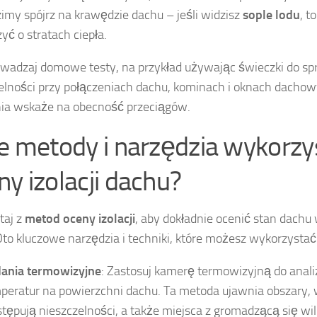
zimy spójrz na krawędzie dachu – jeśli widzisz
sople lodu
, t
yć o stratach ciepła.
wadzaj domowe testy, na przykład używając świeczki do s
elności przy połączeniach dachu, kominach i oknach dachow
ia wskaże na obecność przeciągów.
ie metody i narzędzia wykorzy
ny izolacji dachu?
taj z
metod oceny izolacji
, aby dokładnie ocenić stan dach
to kluczowe narzędzia i techniki, które możesz wykorzystać
ania termowizyjne
: Zastosuj kamerę termowizyjną do anali
peratur na powierzchni dachu. Ta metoda ujawnia obszary, 
tępują nieszczelności, a także miejsca z gromadzącą się wil