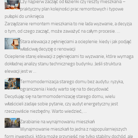
Czy najpierw zacząć od łazienki czy reszty mieszkania –
praktyczny plan kolejności prac remontowych i typowe
pułapki do uniknięcia
Zarządzanie remontem mieszkania to nie lada wyzwanie, a decyzja
o tym, od czego zacząć, może zaważyć na całym procesie. …
Stara elewacja z pęknięciami a ocieplenie: kiedy i jak podjąć
właściwą decyzję o renowacji
Ocieplenie starej elewacji z pęknięciami to wyzwanie, które wymaga
dokładnej analizy stanu technicznego budynku. Jeśli struktura
elewacji jest w …
Termomodernizacja starego domu bez audytu: ryzyka,
ograniczenia i kiedy warto się na to decydować
Decydując się na termomodernizację starego domu, wielu
właścicieli zadaje sobie pytanie, czy audyt energetyczny jest
rzeczywiście niezbędny. Warto wiedzieć, …
Zarabianie na wynajmowaniu mieszkań
Wynajmowanie mieszkań to jedna z najpopularniejszych
form inwestycji, która może przynieść nie tylko stabilny dochód, ale