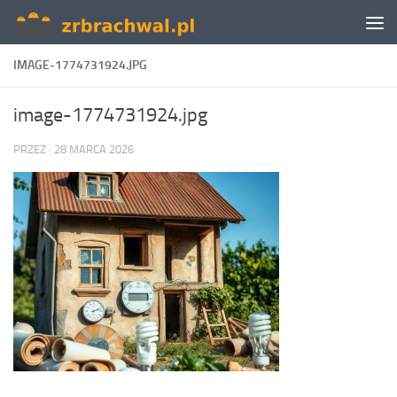
Skip to content
IMAGE-1774731924.JPG
image-1774731924.jpg
PRZEZ
·
28 MARCA 2026