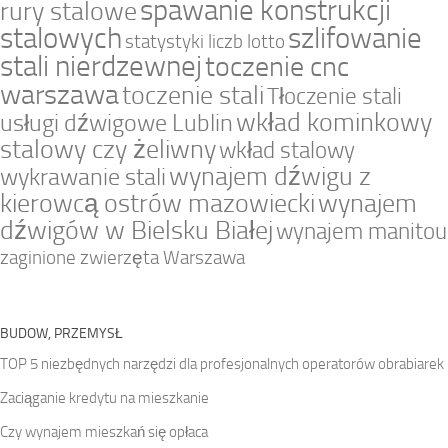
spawanie konstrukcji
rury stalowe
stalowych
szlifowanie
statystyki liczb lotto
stali nierdzewnej
toczenie cnc
warszawa
toczenie stali
Tłoczenie stali
wkład kominkowy
usługi dźwigowe Lublin
stalowy czy żeliwny
wkład stalowy
wynajem dźwigu z
wykrawanie stali
kierowcą ostrów mazowiecki
wynajem
dźwigów w Bielsku Białej
wynajem manitou
zaginione zwierzęta Warszawa
BUDOW, PRZEMYSŁ
TOP 5 niezbędnych narzędzi dla profesjonalnych operatorów obrabiarek
Zaciąganie kredytu na mieszkanie
Czy wynajem mieszkań się opłaca