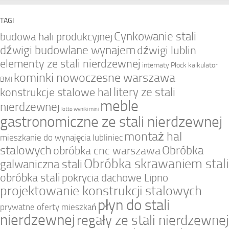
TAGI
Cynkowanie stali
budowa hali produkcyjnej
dźwigi budowlane wynajem
dźwigi lublin
elementy ze stali nierdzewnej
internaty Płock
kalkulator
kominki nowoczesne warszawa
BMI
litery ze stali
konstrukcje stalowe hal
meble
nierdzewnej
lotto wyniki mini
gastronomiczne ze stali nierdzewnej
montaż hal
mieszkanie do wynajęcia lubliniec
stalowych
Obróbka
obróbka cnc warszawa
Obróbka skrawaniem stali
galwaniczna stali
obróbka stali
pokrycia dachowe Lipno
projektowanie konstrukcji stalowych
płyn do stali
prywatne oferty mieszkań
nierdzewnej
regały ze stali nierdzewnej