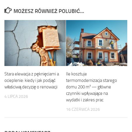
MOŻESZ RÓWNIEŻ POLUBIĆ…
Stara elewacja z pęknięciami a
Ile kosztuje
ocieplenie: kiedy i jak podjąć
termomodernizacja starego
właściwą decyzję o renowacji
domu 200 m² — główne
czynniki wpływające na
4 LIPCA 2026
wydatki i zakres prac
16 CZERWCA 2026