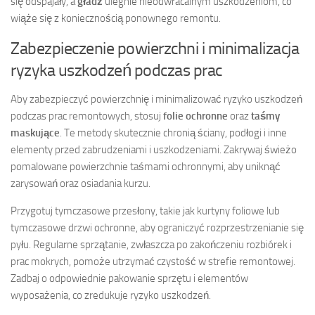
się odspajały, a
gładź
ulegnie nieodwracalnym uszkodzeniom, co
wiąże się z koniecznością ponownego remontu.
Zabezpieczenie powierzchni i minimalizacja
ryzyka uszkodzeń podczas prac
Aby zabezpieczyć powierzchnię i minimalizować ryzyko uszkodzeń
podczas prac remontowych, stosuj
folie ochronne
oraz
taśmy
maskujące
. Te metody skutecznie chronią ściany, podłogi i inne
elementy przed zabrudzeniami i uszkodzeniami. Zakrywaj świeżo
pomalowane powierzchnie taśmami ochronnymi, aby uniknąć
zarysowań oraz osiadania kurzu.
Przygotuj tymczasowe przesłony, takie jak kurtyny foliowe lub
tymczasowe drzwi ochronne, aby ograniczyć rozprzestrzenianie się
pyłu. Regularne sprzątanie, zwłaszcza po zakończeniu rozbiórek i
prac mokrych, pomoże utrzymać czystość w strefie remontowej.
Zadbaj o odpowiednie pakowanie sprzętu i elementów
wyposażenia, co zredukuje ryzyko uszkodzeń.