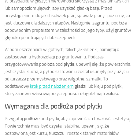
W przypadku większych nierówności skorzystaj z mas tynkarskich
lub samopoziomujących, aby uzyskać gładką bazę. Przed
przystąpieniem do jakichkolwiek prac, sprawdź piony i poziomy, co
jest kluczowe dla dalszych etapów. Następnie, zagruntuj podłoże
odpowiednim preparatem w zależności od jego typy: użyj gruntów
głęboko penetrujących lub sczepnych.
W pomieszczeniach wilgotnych, takich jak łazienki, pamiętaj o
zastosowaniu hydroizolacji po gruntowaniu. Podczas
przygotowywania podłoża pod
płytki
, upewnij się, że powierzchnia
jest czysta i sucha, a pył po szlifowaniu został usunięty przy użyciu
odkurzacza przemysłowego oraz wilgotnej szmatki. To
podstawowy
krok przed nałożeniem
gładzi
lub kleju pod płytki,
który zapewni właściwą przyczepność i długoletnią trwałość.
Wymagania dla podłoża pod płytki
Przygotuj
podłoże
pod płytki, aby zapewnić ich trwałość i estetykę.
Powierzchnia musi być
czysta
i stabilna; upewnij się, że
pozbawiona jest kurzu, tłuszczu i resztek starych materiałów.