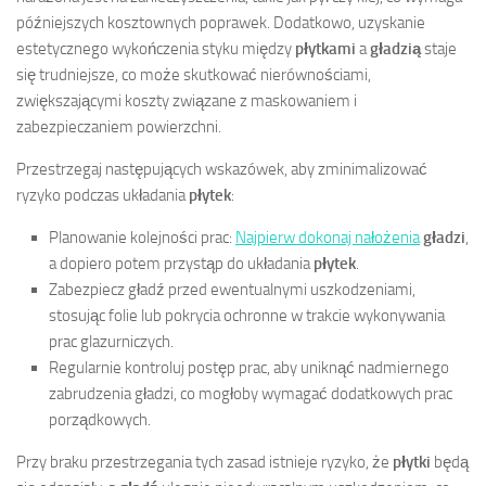
późniejszych kosztownych poprawek. Dodatkowo, uzyskanie
estetycznego wykończenia styku między
płytkami
a
gładzią
staje
się trudniejsze, co może skutkować nierównościami,
zwiększającymi koszty związane z maskowaniem i
zabezpieczaniem powierzchni.
Przestrzegaj następujących wskazówek, aby zminimalizować
ryzyko podczas układania
płytek
:
Planowanie kolejności prac:
Najpierw dokonaj nałożenia
gładzi
,
a dopiero potem przystąp do układania
płytek
.
Zabezpiecz gładź przed ewentualnymi uszkodzeniami,
stosując folie lub pokrycia ochronne w trakcie wykonywania
prac glazurniczych.
Regularnie kontroluj postęp prac, aby uniknąć nadmiernego
zabrudzenia gładzi, co mogłoby wymagać dodatkowych prac
porządkowych.
Przy braku przestrzegania tych zasad istnieje ryzyko, że
płytki
będą