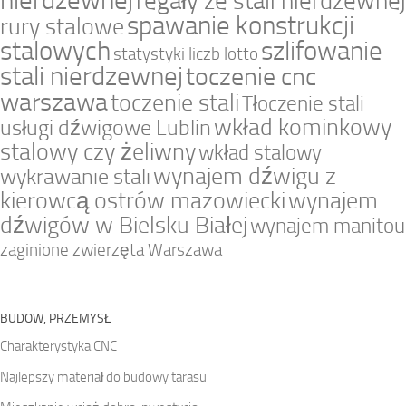
regały ze stali nierdzewnej
spawanie konstrukcji
rury stalowe
stalowych
szlifowanie
statystyki liczb lotto
stali nierdzewnej
toczenie cnc
warszawa
toczenie stali
Tłoczenie stali
wkład kominkowy
usługi dźwigowe Lublin
stalowy czy żeliwny
wkład stalowy
wynajem dźwigu z
wykrawanie stali
kierowcą ostrów mazowiecki
wynajem
dźwigów w Bielsku Białej
wynajem manitou
zaginione zwierzęta Warszawa
BUDOW, PRZEMYSŁ
Charakterystyka CNC
Najlepszy materiał do budowy tarasu