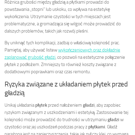
Różnica grubości między gładzią a płytkami prowadzi do
powstawania „stopni” lub uskoku, co wpływa na estetykę
wykończenia. Utrzymanie czystości w tych miejscach jest
problematyczne, a gromadząca się wilgoć może prowadzić do
dalszych problemów, takich jak rozwój pleśni.
By uniknąć tych komplikacji, zadbaj o właściwą kolejność prac.
Pamiętaj, aby używać listew
wykończeniowych oraz dokładnie
zaplanować grubość gładzi
, co pozwoli na estetyczne połączenie
płytek z podłożem. Zmniejszy to również koszty związane z
dodatkowymi poprawkami oraz czas remontu.
Ryzyka związane z układaniem płytek przed
gładzią
Unikaj układania
płytek
przed nałożeniem
gładzi
, aby zapobiec
ryzykom związanym z uszkodzeniami i estetyką. Zastosowanie tej
kolejności może prowadzić do trudności w utrzymaniu
gładzi
w
czystości oraz jej uszkodzeń podczas pracy z
płytkami
. Gładź
narażona jest na zanieczyszczenia, takie jak pył czy klej, co wymaga