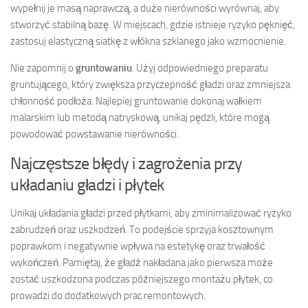
wypełnij je masą naprawczą, a duże nierówności wyrównaj, aby
stworzyć stabilną bazę. W miejscach, gdzie istnieje ryzyko pęknięć,
zastosuj elastyczną siatkę z włókna szklanego jako wzmocnienie.
Nie zapomnij o
gruntowaniu
. Użyj odpowiedniego preparatu
gruntującego, który zwiększa przyczepność gładzi oraz zmniejsza
chłonność podłoża. Najlepiej gruntowanie dokonaj wałkiem
malarskim lub metodą natryskową, unikaj pędzli, które mogą
powodować powstawanie nierówności.
Najczęstsze błędy i zagrożenia przy
układaniu gładzi i płytek
Unikaj układania gładzi przed płytkami, aby zminimalizować ryzyko
zabrudzeń oraz uszkodzeń. To podejście sprzyja kosztownym
poprawkom i negatywnie wpływa na estetykę oraz trwałość
wykończeń. Pamiętaj, że gładź nakładana jako pierwsza może
zostać uszkodzona podczas późniejszego montażu płytek, co
prowadzi do dodatkowych prac remontowych.