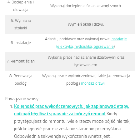
4. Docieplenie i
Wykonaj docieplenie ścian zewnętrznych.
elewacja
5. Wymiana
Wymień okna i drzwi.
stolarki
Adaptuj poddasze oraz wykonaj nowe
instalacje
6. Instalacje
(elektryka, hydraulika, ogrzewanie
).
Wykonaj prace nad ścianami działowymi oraz
7. Remont ścian
tynkowaniem.
8. Renowacja
Wykonaj prace wykończeniowe, takie jak renowacja
podłóg
podłóg i
montaż drzwi
.
Powiązane wpisy:
Kolejność prac wykończeniowych: jak zaplanować etapy,
uniknąć błędów i sprawnie zakończyć remont
Kiedy
przystępujesz do remontu, wiele rzeczy może pójść nie tak,
jeśli kolejność prac nie zostanie starannie przemyślana.
Odpowiednia sekwencja wykończenia wnętrz jest...