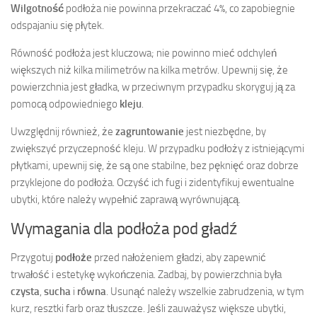
Wilgotność
podłoża nie powinna przekraczać 4%, co zapobiegnie
odspajaniu się płytek.
Równość podłoża jest kluczowa; nie powinno mieć odchyleń
większych niż kilka milimetrów na kilka metrów. Upewnij się, że
powierzchnia jest gładka, w przeciwnym przypadku skoryguj ją za
pomocą odpowiedniego
kleju
.
Uwzględnij również, że
zagruntowanie
jest niezbędne, by
zwiększyć przyczepność kleju. W przypadku podłoży z istniejącymi
płytkami, upewnij się, że są one stabilne, bez pęknięć oraz dobrze
przyklejone do podłoża. Oczyść ich fugi i zidentyfikuj ewentualne
ubytki, które należy wypełnić zaprawą wyrównującą.
Wymagania dla podłoża pod gładź
Przygotuj
podłoże
przed nałożeniem gładzi, aby zapewnić
trwałość i estetykę wykończenia. Zadbaj, by powierzchnia była
czysta
,
sucha
i
równa
. Usunąć należy wszelkie zabrudzenia, w tym
kurz, resztki farb oraz tłuszcze. Jeśli zauważysz większe ubytki,