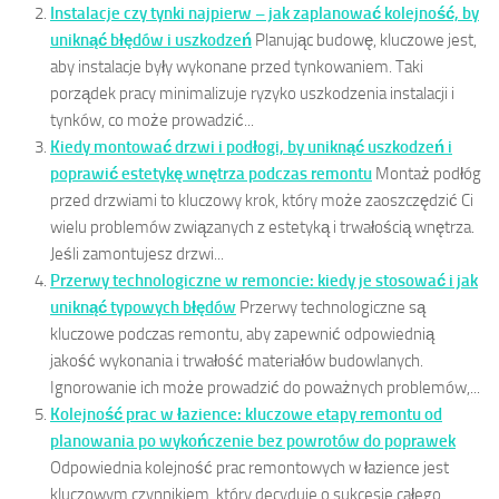
Instalacje czy tynki najpierw – jak zaplanować kolejność, by
uniknąć błędów i uszkodzeń
Planując budowę, kluczowe jest,
aby instalacje były wykonane przed tynkowaniem. Taki
porządek pracy minimalizuje ryzyko uszkodzenia instalacji i
tynków, co może prowadzić...
Kiedy montować drzwi i podłogi, by uniknąć uszkodzeń i
poprawić estetykę wnętrza podczas remontu
Montaż podłóg
przed drzwiami to kluczowy krok, który może zaoszczędzić Ci
wielu problemów związanych z estetyką i trwałością wnętrza.
Jeśli zamontujesz drzwi...
Przerwy technologiczne w remoncie: kiedy je stosować i jak
uniknąć typowych błędów
Przerwy technologiczne są
kluczowe podczas remontu, aby zapewnić odpowiednią
jakość wykonania i trwałość materiałów budowlanych.
Ignorowanie ich może prowadzić do poważnych problemów,...
Kolejność prac w łazience: kluczowe etapy remontu od
planowania po wykończenie bez powrotów do poprawek
Odpowiednia kolejność prac remontowych w łazience jest
kluczowym czynnikiem, który decyduje o sukcesie całego