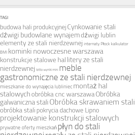
TAGI
Cynkowanie stali
budowa hali produkcyjnej
dźwigi budowlane wynajem
dźwigi lublin
elementy ze stali nierdzewnej
internaty Płock
kalkulator
kominki nowoczesne warszawa
BMI
litery ze stali
konstrukcje stalowe hal
meble
nierdzewnej
lotto wyniki mini
gastronomiczne ze stali nierdzewnej
montaż hal
mieszkanie do wynajęcia lubliniec
stalowych
Obróbka
obróbka cnc warszawa
Obróbka skrawaniem stali
galwaniczna stali
obróbka stali
pokrycia dachowe Lipno
projektowanie konstrukcji stalowych
płyn do stali
prywatne oferty mieszkań
nierdzewnej