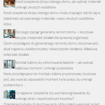
Koszt ocieplenia stropu starego domu: jak wybrać materiał i
uniknąć ukrytych wydatków
Koszt ocieplenia stropu starego domu może znacząco różnić się w
zależności od wybranego materiału i wielu ukrytych wydatków,
które …
Od czego zacząć generalny remont domu – kluczowe
decyzje i kolejność działań dla sprawnej organizacji
Zanim przystąpisz do generalnego remontu domu, kluczowe jest,
abyś najpierw ustalił priorytety i stworzył plan działania. Właściwa
kolejność działań …
Montaż kabiny czy silikonowanie łazienki – jak wybrać
właściwy moment i uniknąć przecieków
Kiedy przystępujesz do montażu kabiny prysznicowej, kluczowe
jest, aby wybrać odpowiedni moment na te prace, by uniknąć
problemów z …
Co najpierw: ocieplenie czy wymiana ogrzewania, by
uniknąć strat i niepotrzebnych kosztów?
Ocieplenie budynku to kluczowy krok, który należy wykonać przed