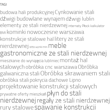
TAGI
Cynkowanie stali
budowa hali produkcyjnej
dźwigi budowlane wynajem
dźwigi lublin
elementy ze stali nierdzewnej
internaty Płock
kalkulator
kominki nowoczesne warszawa
BMI
litery ze stali
konstrukcje stalowe hal
meble
nierdzewnej
lotto wyniki mini
gastronomiczne ze stali nierdzewnej
montaż hal
mieszkanie do wynajęcia lubliniec
stalowych
Obróbka
obróbka cnc warszawa
Obróbka skrawaniem stali
galwaniczna stali
obróbka stali
pokrycia dachowe Lipno
projektowanie konstrukcji stalowych
płyn do stali
prywatne oferty mieszkań
nierdzewnej
regały ze stali nierdzewnej
spawanie konstrukcji
rury stalowe