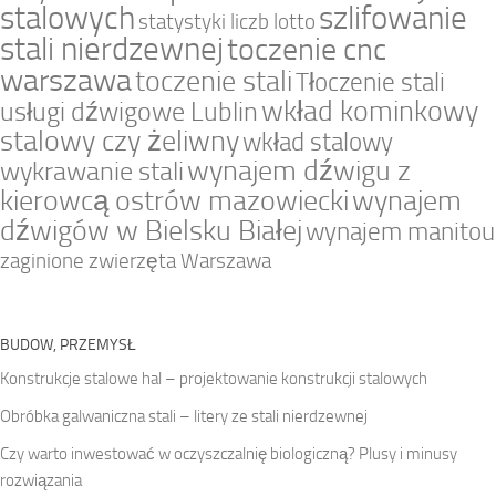
stalowych
szlifowanie
statystyki liczb lotto
stali nierdzewnej
toczenie cnc
warszawa
toczenie stali
Tłoczenie stali
wkład kominkowy
usługi dźwigowe Lublin
stalowy czy żeliwny
wkład stalowy
wynajem dźwigu z
wykrawanie stali
kierowcą ostrów mazowiecki
wynajem
dźwigów w Bielsku Białej
wynajem manitou
zaginione zwierzęta Warszawa
BUDOW, PRZEMYSŁ
Konstrukcje stalowe hal – projektowanie konstrukcji stalowych
Obróbka galwaniczna stali – litery ze stali nierdzewnej
Czy warto inwestować w oczyszczalnię biologiczną? Plusy i minusy
rozwiązania