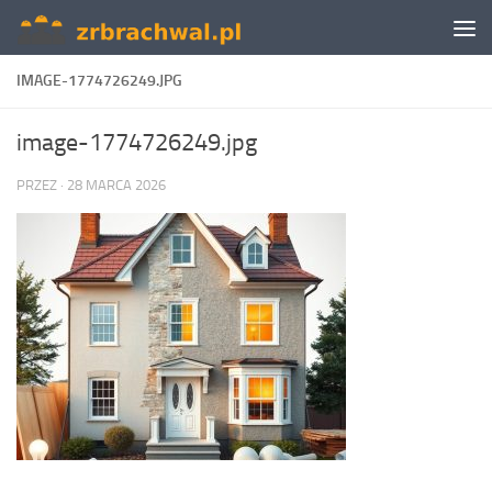
Skip to content
IMAGE-1774726249.JPG
image-1774726249.jpg
PRZEZ
·
28 MARCA 2026