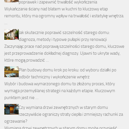
poprawek i zapewnić trwałość wykończenia
Wykańczanie ściany nad blatem w kuchni to kluczowy etap
remontu, który ma ogromny wpływ na trwałość i estetykę wnętrza.
…
Jak skutecznie poprawić szczelność starego domu:
diagnoza, metody i typowe pułapki przy renowacji
Zaczynając prace nad poprawą szczelności starego domu, kluczowe
jest przeprowadzenie dokładnej diagnozy. Ujawni to ukryte wady,
które mogą prowadzić …
Plan budowy domu krok po kroku: od wyboru działki po
odbiór techniczny i wykończenie wnętrz
Wybór i budowa wymarzonego domu to złożony proces, który
wymaga przemyślanej strategii na każdym etapie. Kluczowym
punktem jest nie …
Czy wymiana drzwi zewnętrznych w starym domu
rzeczywiście ograniczy straty ciepła i zmniejszy rachunki za
ogrzewanie?
Wymiana drzwi zewnętrznych w starym domu może przynieść