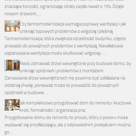
znaczące korzyści, ograniczając straty ciepła nawet o 15%. Dzięki
nowym drzwiom, …
Czy termomodernizacja wymaga poprawy wentylacji i jak
uniknąć typowych problemów z wilgocią i pleśnią
Termomodernizacja, która zwiększa szczelność budynku, często
prowadzi do poważnych problemów z wentylacją. Niewłaściwie
zaplanowana wentylacja może skutkować wilgocią i …
Kiedy zamawiać drzwi wewnętrzne przy budowie domu, by
uniknąć opóźnień i problemów z montażem
Zamawianie drzwi wewnętrznych nie powinno być odkładane na
ostatnią chwilę, ponieważ może to prowadzić do poważnych
opóźnień w budowie. …
Jak kompleksowo przygotować dom do remontu: kluczowe
kroki, formalności i organizacja prac
Przygotowanie domu do remontu to proces, który z pozoru może
wydawać się przytłaczający, ale z odpowiednim podejściem można
go …