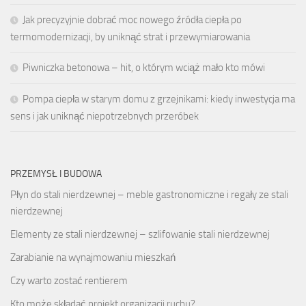
Jak precyzyjnie dobrać moc nowego źródła ciepła po
termomodernizacji, by uniknąć strat i przewymiarowania
Piwniczka betonowa – hit, o którym wciąż mało kto mówi
Pompa ciepła w starym domu z grzejnikami: kiedy inwestycja ma
sens i jak uniknąć niepotrzebnych przeróbek
PRZEMYSŁ I BUDOWA
Płyn do stali nierdzewnej – meble gastronomiczne i regały ze stali
nierdzewnej
Elementy ze stali nierdzewnej – szlifowanie stali nierdzewnej
Zarabianie na wynajmowaniu mieszkań
Czy warto zostać rentierem
Kto może składać projekt organizacji ruchu?