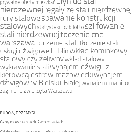
płyn do stali
prywatne oferty mieszkań
nierdzewnej
regały ze stali nierdzewnej
spawanie konstrukcji
rury stalowe
stalowych
szlifowanie
statystyki liczb lotto
stali nierdzewnej
toczenie cnc
warszawa
toczenie stali
Tłoczenie stali
wkład kominkowy
usługi dźwigowe Lublin
stalowy czy żeliwny
wkład stalowy
wynajem dźwigu z
wykrawanie stali
kierowcą ostrów mazowiecki
wynajem
dźwigów w Bielsku Białej
wynajem manitou
zaginione zwierzęta Warszawa
BUDOW, PRZEMYSŁ
Ceny mieszkań w dużych miastach
Gdzie mieszkania są najtańsze i najdroższe