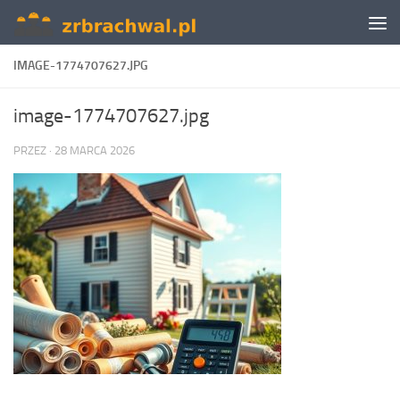
Skip to content
IMAGE-1774707627.JPG
image-1774707627.jpg
PRZEZ
·
28 MARCA 2026