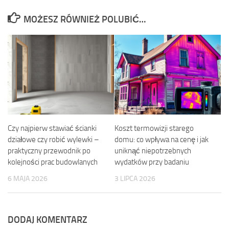
MOŻESZ RÓWNIEŻ POLUBIĆ…
Czy najpierw stawiać ścianki
Koszt termowizji starego
działowe czy robić wylewki –
domu: co wpływa na cenę i jak
praktyczny przewodnik po
uniknąć niepotrzebnych
kolejności prac budowlanych
wydatków przy badaniu
6 MAJA 2026
3 LIPCA 2026
DODAJ KOMENTARZ