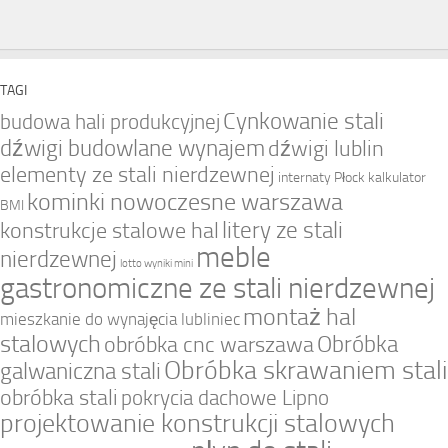
TAGI
Cynkowanie stali
budowa hali produkcyjnej
dźwigi budowlane wynajem
dźwigi lublin
elementy ze stali nierdzewnej
internaty Płock
kalkulator
kominki nowoczesne warszawa
BMI
litery ze stali
konstrukcje stalowe hal
meble
nierdzewnej
lotto wyniki mini
gastronomiczne ze stali nierdzewnej
montaż hal
mieszkanie do wynajęcia lubliniec
stalowych
Obróbka
obróbka cnc warszawa
Obróbka skrawaniem stali
galwaniczna stali
obróbka stali
pokrycia dachowe Lipno
projektowanie konstrukcji stalowych