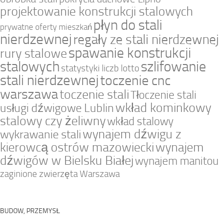
projektowanie konstrukcji stalowych
płyn do stali
prywatne oferty mieszkań
nierdzewnej
regały ze stali nierdzewnej
spawanie konstrukcji
rury stalowe
stalowych
szlifowanie
statystyki liczb lotto
stali nierdzewnej
toczenie cnc
warszawa
toczenie stali
Tłoczenie stali
wkład kominkowy
usługi dźwigowe Lublin
stalowy czy żeliwny
wkład stalowy
wynajem dźwigu z
wykrawanie stali
kierowcą ostrów mazowiecki
wynajem
dźwigów w Bielsku Białej
wynajem manitou
zaginione zwierzęta Warszawa
BUDOW, PRZEMYSŁ