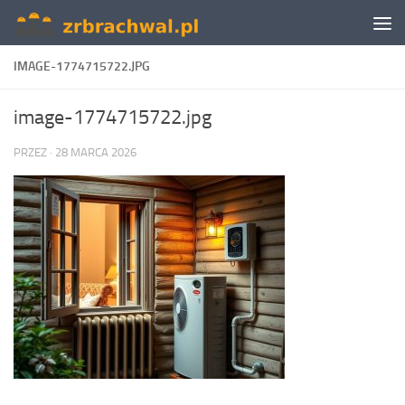
Skip to content
IMAGE-1774715722.JPG
image-1774715722.jpg
PRZEZ
·
28 MARCA 2026