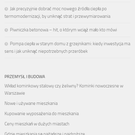
Jak precyzyjnie dobrać moc nowego źródła ciepła po
termomodernizacji, by uniknąć strat i przewymiarowania
Piwniczka betonowa – hit, o którym wciąż mało kto mówi
Pompa ciepła w starym domu z grzejnikami: kiedy inwestycja ma
sens i jak uniknąć niepotrzebnych przeróbek
PRZEMYSŁ I BUDOWA
Wkład kominkowy stalowy czy żeliwny? Kominki nowoczesne w
Warszawie
Nowe i używane mieszkania
Kupowanie wyposażenia do mieszkania
Ceny mieszkań w dużych miastach
Gdzie mieszkania są najtańsze i najdroższe