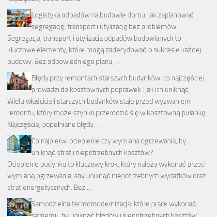
Logistyka odpadów na budowie domu: jak zaplanować
segregację, transport i utylizację bez problemów
Segregacja, transport i utylizacja odpadów budowlanych to
kluczowe elementy, które mogą zadecydować o sukcesie każdej
budowy. Bez odpowiedniego planu, …
Błędy przy remontach starszych budynków: co najczęściej
prowadzi do kosztownych poprawek i jak ich uniknąć
Wielu właścicieli starszych budynków staje przed wyzwaniem
remontu, który może szybko przerodzić się w kosztowną pułapkę.
Najczęściej popełniane błędy, …
Co najpierw: ocieplenie czy wymiana ogrzewania, by
uniknąć strat i niepotrzebnych kosztów?
Ocieplenie budynku to kluczowy krok, który należy wykonać przed
wymianą ogrzewania, aby uniknąć niepotrzebnych wydatków oraz
strat energetycznych. Bez …
Samodzielna termomodernizacja: które prace wykonać
samemu, by uniknąć błędów i niepotrzebnych kosztów