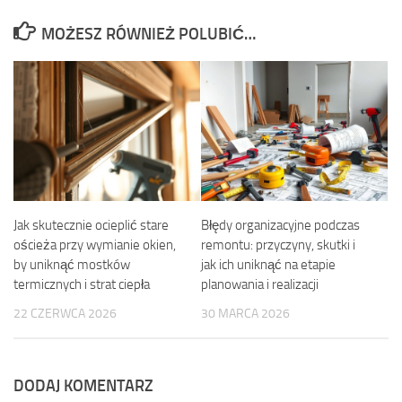
MOŻESZ RÓWNIEŻ POLUBIĆ…
Jak skutecznie ocieplić stare
Błędy organizacyjne podczas
ościeża przy wymianie okien,
remontu: przyczyny, skutki i
by uniknąć mostków
jak ich uniknąć na etapie
termicznych i strat ciepła
planowania i realizacji
22 CZERWCA 2026
30 MARCA 2026
DODAJ KOMENTARZ