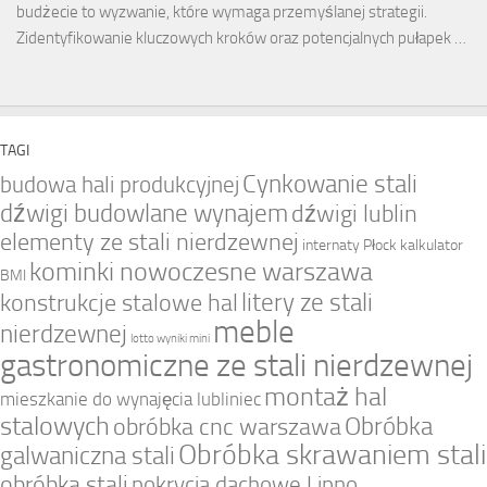
budżecie to wyzwanie, które wymaga przemyślanej strategii.
Zidentyfikowanie kluczowych kroków oraz potencjalnych pułapek …
TAGI
Cynkowanie stali
budowa hali produkcyjnej
dźwigi budowlane wynajem
dźwigi lublin
elementy ze stali nierdzewnej
internaty Płock
kalkulator
kominki nowoczesne warszawa
BMI
litery ze stali
konstrukcje stalowe hal
meble
nierdzewnej
lotto wyniki mini
gastronomiczne ze stali nierdzewnej
montaż hal
mieszkanie do wynajęcia lubliniec
stalowych
Obróbka
obróbka cnc warszawa
Obróbka skrawaniem stali
galwaniczna stali
obróbka stali
pokrycia dachowe Lipno