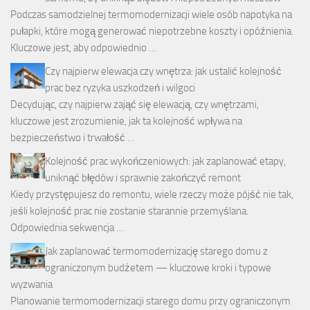
Podczas samodzielnej termomodernizacji wiele osób napotyka na
pułapki, które mogą generować niepotrzebne koszty i opóźnienia.
Kluczowe jest, aby odpowiednio …
Czy najpierw elewacja czy wnętrza: jak ustalić kolejność
prac bez ryzyka uszkodzeń i wilgoci
Decydując, czy najpierw zająć się elewacją, czy wnętrzami,
kluczowe jest zrozumienie, jak ta kolejność wpływa na
bezpieczeństwo i trwałość …
Kolejność prac wykończeniowych: jak zaplanować etapy,
uniknąć błędów i sprawnie zakończyć remont
Kiedy przystępujesz do remontu, wiele rzeczy może pójść nie tak,
jeśli kolejność prac nie zostanie starannie przemyślana.
Odpowiednia sekwencja …
Jak zaplanować termomodernizację starego domu z
ograniczonym budżetem — kluczowe kroki i typowe
wyzwania
Planowanie termomodernizacji starego domu przy ograniczonym