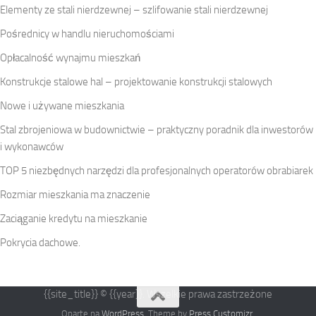
Elementy ze stali nierdzewnej – szlifowanie stali nierdzewnej
Pośrednicy w handlu nieruchomościami
Opłacalność wynajmu mieszkań
Konstrukcje stalowe hal – projektowanie konstrukcji stalowych
Nowe i używane mieszkania
Stal zbrojeniowa w budownictwie – praktyczny poradnik dla inwestorów
i wykonawców
TOP 5 niezbędnych narzędzi dla profesjonalnych operatorów obrabiarek
Rozmiar mieszkania ma znaczenie
Zaciąganie kredytu na mieszkanie
Pokrycia dachowe.
{{site_title}} © {{year}}. Wszelkie prawa zastrzeżone
Oparte na
WordPress
. Theme by
Press Customizr
.