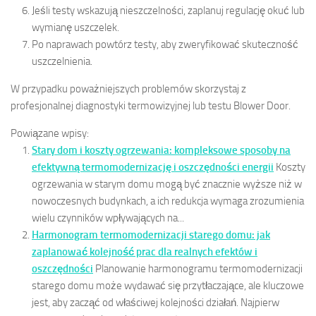
Jeśli testy wskazują nieszczelności, zaplanuj regulację okuć lub
wymianę uszczelek.
Po naprawach powtórz testy, aby zweryfikować skuteczność
uszczelnienia.
W przypadku poważniejszych problemów skorzystaj z
profesjonalnej diagnostyki termowizyjnej lub testu Blower Door.
Powiązane wpisy:
Stary dom i koszty ogrzewania: kompleksowe sposoby na
efektywną termomodernizację i oszczędności energii
Koszty
ogrzewania w starym domu mogą być znacznie wyższe niż w
nowoczesnych budynkach, a ich redukcja wymaga zrozumienia
wielu czynników wpływających na...
Harmonogram termomodernizacji starego domu: jak
zaplanować kolejność prac dla realnych efektów i
oszczędności
Planowanie harmonogramu termomodernizacji
starego domu może wydawać się przytłaczające, ale kluczowe
jest, aby zacząć od właściwej kolejności działań. Najpierw