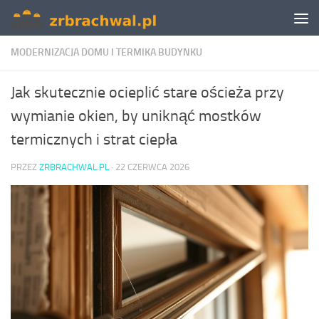
Skip to content
MODERNIZACJA DOMU I TERMIKA BUDYNKU
Jak skutecznie ocieplić stare ościeża przy
wymianie okien, by uniknąć mostków
termicznych i strat ciepła
PRZEZ
ZRBRACHWAL.PL
·
22 CZERWCA 2026