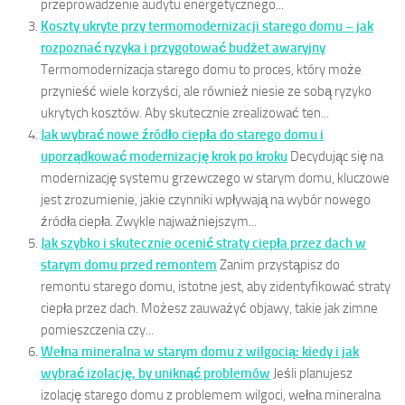
przeprowadzenie audytu energetycznego...
Koszty ukryte przy termomodernizacji starego domu – jak
rozpoznać ryzyka i przygotować budżet awaryjny
Termomodernizacja starego domu to proces, który może
przynieść wiele korzyści, ale również niesie ze sobą ryzyko
ukrytych kosztów. Aby skutecznie zrealizować ten...
Jak wybrać nowe źródło ciepła do starego domu i
uporządkować modernizację krok po kroku
Decydując się na
modernizację systemu grzewczego w starym domu, kluczowe
jest zrozumienie, jakie czynniki wpływają na wybór nowego
źródła ciepła. Zwykle najważniejszym...
Jak szybko i skutecznie ocenić straty ciepła przez dach w
starym domu przed remontem
Zanim przystąpisz do
remontu starego domu, istotne jest, aby zidentyfikować straty
ciepła przez dach. Możesz zauważyć objawy, takie jak zimne
pomieszczenia czy...
Wełna mineralna w starym domu z wilgocią: kiedy i jak
wybrać izolację, by uniknąć problemów
Jeśli planujesz
izolację starego domu z problemem wilgoci, wełna mineralna