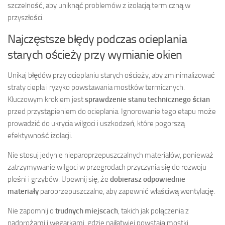
szczelność, aby uniknąć problemów z izolacją termiczną w
przyszłości.
Najczęstsze błędy podczas ocieplania
starych ościeży przy wymianie okien
Unikaj błędów przy ocieplaniu starych ościeży, aby zminimalizować
straty ciepła i ryzyko powstawania mostków termicznych.
Kluczowym krokiem jest
sprawdzenie stanu technicznego ścian
przed przystąpieniem do ocieplania. Ignorowanie tego etapu może
prowadzić do ukrycia wilgoci i uszkodzeń, które pogorszą
efektywność izolacji.
Nie stosuj jedynie nieparoprzepuszczalnych materiałów, ponieważ
zatrzymywanie wilgoci w przegrodach przyczynia się do rozwoju
pleśni i grzybów. Upewnij się, że
dobierasz odpowiednie
materiały
paroprzepuszczalne, aby zapewnić właściwą wentylację.
Nie zapomnij o
trudnych miejscach
, takich jak połączenia z
nadprożami i węgarkami, gdzie najłatwiej powstają mostki