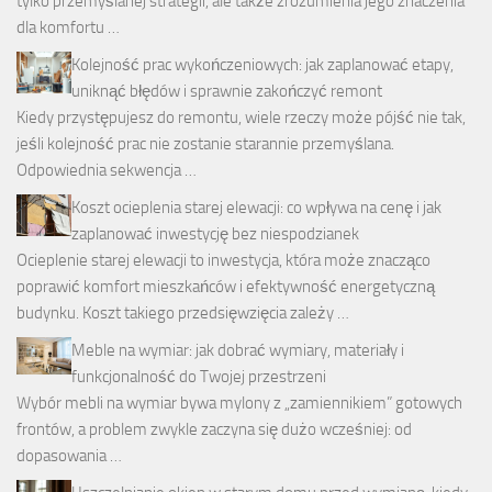
tylko przemyślanej strategii, ale także zrozumienia jego znaczenia
dla komfortu …
Kolejność prac wykończeniowych: jak zaplanować etapy,
uniknąć błędów i sprawnie zakończyć remont
Kiedy przystępujesz do remontu, wiele rzeczy może pójść nie tak,
jeśli kolejność prac nie zostanie starannie przemyślana.
Odpowiednia sekwencja …
Koszt ocieplenia starej elewacji: co wpływa na cenę i jak
zaplanować inwestycję bez niespodzianek
Ocieplenie starej elewacji to inwestycja, która może znacząco
poprawić komfort mieszkańców i efektywność energetyczną
budynku. Koszt takiego przedsięwzięcia zależy …
Meble na wymiar: jak dobrać wymiary, materiały i
funkcjonalność do Twojej przestrzeni
Wybór mebli na wymiar bywa mylony z „zamiennikiem” gotowych
frontów, a problem zwykle zaczyna się dużo wcześniej: od
dopasowania …