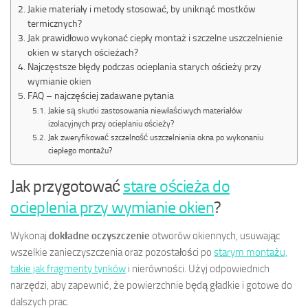
Jakie materiały i metody stosować, by uniknąć mostków
termicznych?
Jak prawidłowo wykonać ciepły montaż i szczelne uszczelnienie
okien w starych ościeżach?
Najczęstsze błędy podczas ocieplania starych ościeży przy
wymianie okien
FAQ – najczęściej zadawane pytania
Jakie są skutki zastosowania niewłaściwych materiałów
izolacyjnych przy ocieplaniu ościeży?
Jak zweryfikować szczelność uszczelnienia okna po wykonaniu
ciepłego montażu?
Jak przygotować
stare ościeża do
ocieplenia przy wymianie okien
?
Wykonaj
dokładne oczyszczenie
otworów okiennych, usuwając
wszelkie zanieczyszczenia oraz pozostałości po
starym montażu,
takie jak fragmenty tynków
i nierówności. Użyj odpowiednich
narzędzi, aby zapewnić, że powierzchnie będą gładkie i gotowe do
dalszych prac.