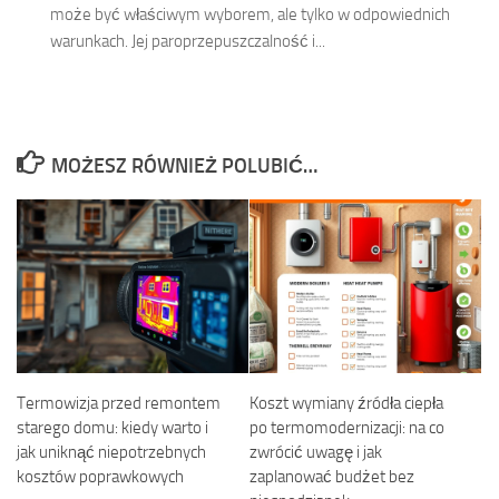
może być właściwym wyborem, ale tylko w odpowiednich
warunkach. Jej paroprzepuszczalność i...
MOŻESZ RÓWNIEŻ POLUBIĆ…
Termowizja przed remontem
Koszt wymiany źródła ciepła
starego domu: kiedy warto i
po termomodernizacji: na co
jak uniknąć niepotrzebnych
zwrócić uwagę i jak
kosztów poprawkowych
zaplanować budżet bez