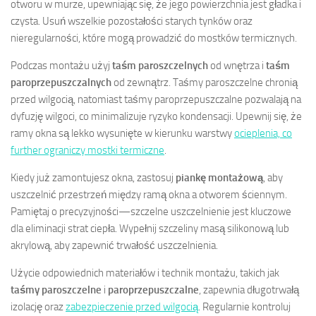
otworu w murze, upewniając się, że jego powierzchnia jest gładka i
czysta. Usuń wszelkie pozostałości starych tynków oraz
nieregularności, które mogą prowadzić do mostków termicznych.
Podczas montażu użyj
taśm paroszczelnych
od wnętrza i
taśm
paroprzepuszczalnych
od zewnątrz. Taśmy paroszczelne chronią
przed wilgocią, natomiast taśmy paroprzepuszczalne pozwalają na
dyfuzję wilgoci, co minimalizuje ryzyko kondensacji. Upewnij się, że
ramy okna są lekko wysunięte w kierunku warstwy
ocieplenia, co
further ograniczy mostki termiczne
.
Kiedy już zamontujesz okna, zastosuj
piankę montażową
, aby
uszczelnić przestrzeń między ramą okna a otworem ściennym.
Pamiętaj o precyzyjności—szczelne uszczelnienie jest kluczowe
dla eliminacji strat ciepła. Wypełnij szczeliny masą silikonową lub
akrylową, aby zapewnić trwałość uszczelnienia.
Użycie odpowiednich materiałów i technik montażu, takich jak
taśmy paroszczelne
i
paroprzepuszczalne
, zapewnia długotrwałą
izolację oraz
zabezpieczenie przed wilgocią
. Regularnie kontroluj