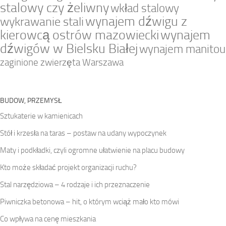
stalowy czy żeliwny
wkład stalowy
wynajem dźwigu z
wykrawanie stali
kierowcą ostrów mazowiecki
wynajem
dźwigów w Bielsku Białej
wynajem manitou
zaginione zwierzęta Warszawa
BUDOW, PRZEMYSŁ
Sztukaterie w kamienicach
Stół i krzesła na taras – postaw na udany wypoczynek
Maty i podkładki, czyli ogromne ułatwienie na placu budowy
Kto może składać projekt organizacji ruchu?
Stal narzędziowa – 4 rodzaje i ich przeznaczenie
Piwniczka betonowa – hit, o którym wciąż mało kto mówi
Co wpływa na cenę mieszkania