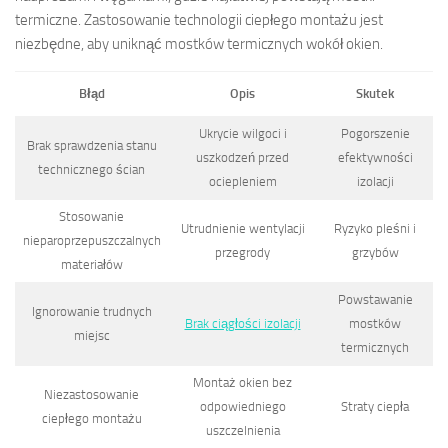
termiczne. Zastosowanie technologii ciepłego montażu jest
niezbędne, aby uniknąć mostków termicznych wokół okien.
Błąd
Opis
Skutek
Ukrycie wilgoci i
Pogorszenie
Brak sprawdzenia stanu
uszkodzeń przed
efektywności
technicznego ścian
ociepleniem
izolacji
Stosowanie
Utrudnienie wentylacji
Ryzyko pleśni i
nieparoprzepuszczalnych
przegrody
grzybów
materiałów
Powstawanie
Ignorowanie trudnych
Brak ciągłości izolacji
mostków
miejsc
termicznych
Montaż okien bez
Niezastosowanie
odpowiedniego
Straty ciepła
ciepłego montażu
uszczelnienia