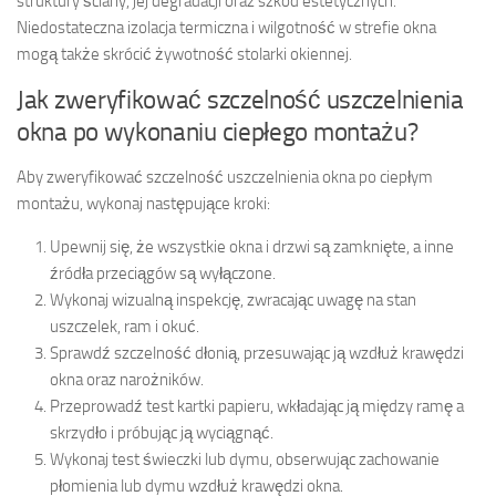
struktury ściany, jej degradacji oraz szkód estetycznych.
Niedostateczna izolacja termiczna i wilgotność w strefie okna
mogą także skrócić żywotność stolarki okiennej.
Jak zweryfikować szczelność uszczelnienia
okna po wykonaniu ciepłego montażu?
Aby zweryfikować szczelność uszczelnienia okna po ciepłym
montażu, wykonaj następujące kroki:
Upewnij się, że wszystkie okna i drzwi są zamknięte, a inne
źródła przeciągów są wyłączone.
Wykonaj wizualną inspekcję, zwracając uwagę na stan
uszczelek, ram i okuć.
Sprawdź szczelność dłonią, przesuwając ją wzdłuż krawędzi
okna oraz narożników.
Przeprowadź test kartki papieru, wkładając ją między ramę a
skrzydło i próbując ją wyciągnąć.
Wykonaj test świeczki lub dymu, obserwując zachowanie
płomienia lub dymu wzdłuż krawędzi okna.