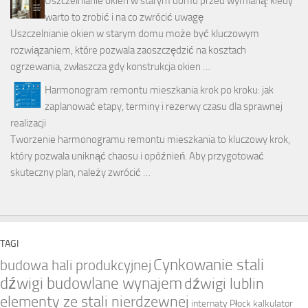
Uszczelnianie okien w starym domu przed wymianą: kiedy
warto to zrobić i na co zwrócić uwagę
Uszczelnianie okien w starym domu może być kluczowym
rozwiązaniem, które pozwala zaoszczędzić na kosztach
ogrzewania, zwłaszcza gdy konstrukcja okien …
Harmonogram remontu mieszkania krok po kroku: jak
zaplanować etapy, terminy i rezerwy czasu dla sprawnej
realizacji
Tworzenie harmonogramu remontu mieszkania to kluczowy krok,
który pozwala uniknąć chaosu i opóźnień. Aby przygotować
skuteczny plan, należy zwrócić …
TAGI
Cynkowanie stali
budowa hali produkcyjnej
dźwigi budowlane wynajem
dźwigi lublin
elementy ze stali nierdzewnej
internaty Płock
kalkulator