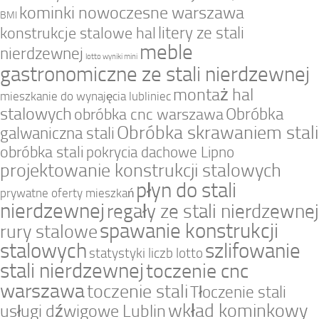
kominki nowoczesne warszawa
BMI
litery ze stali
konstrukcje stalowe hal
meble
nierdzewnej
lotto wyniki mini
gastronomiczne ze stali nierdzewnej
montaż hal
mieszkanie do wynajęcia lubliniec
stalowych
Obróbka
obróbka cnc warszawa
Obróbka skrawaniem stali
galwaniczna stali
obróbka stali
pokrycia dachowe Lipno
projektowanie konstrukcji stalowych
płyn do stali
prywatne oferty mieszkań
nierdzewnej
regały ze stali nierdzewnej
spawanie konstrukcji
rury stalowe
stalowych
szlifowanie
statystyki liczb lotto
stali nierdzewnej
toczenie cnc
warszawa
toczenie stali
Tłoczenie stali
wkład kominkowy
usługi dźwigowe Lublin