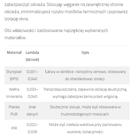
zabezpieczyć ościeża. Stosując węgarek na zewnętrznej stronie
ościeża, zminimalizujesz ryzyko mostków termicznych i poprawisz
izolację okna.
Oto właściwości i zastosowanie najczęściej wybieranych
materiałów:
Materiał
Lambda
Opis
(W/mK)
Styropian
0,031–
Łatwy w obróbce i korzystny cenowo, stosowany
(EPS)
0,040
do standardowej izolacji.
Wełna
0,033–
Paroprzepuszczalna, zapewnia izolację akustyczną,
mineralna
0,040
wymaga zabezpieczenia przed wilgocią.
Pianka
brak
Skutecznie izoluje, może być stosowana w
PUR
danych
trudnodostępnych miejscach.
0,022–
Może być cieńsza warstwa przy zachowaniu
PIR
0,026
wysokiej izolacyjności.