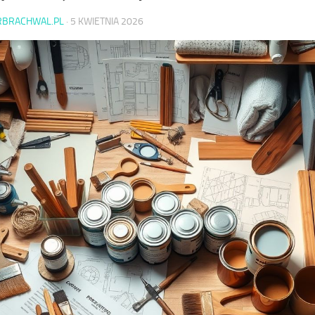
RBRACHWAL.PL
·
5 KWIETNIA 2026