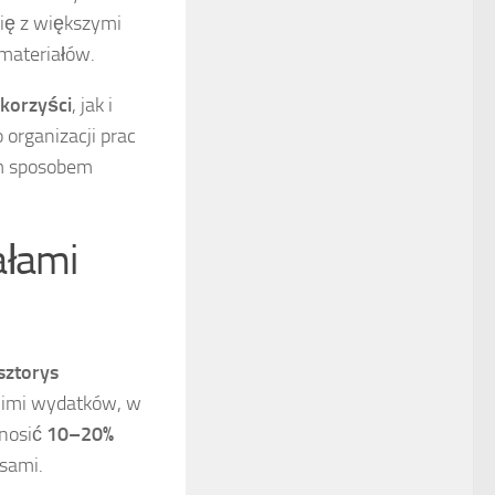
ię z większymi
 materiałów.
korzyści
, jak i
organizacji prac
m sposobem
ałami
sztorys
 nimi wydatków, w
ynosić
10–20%
nsami.