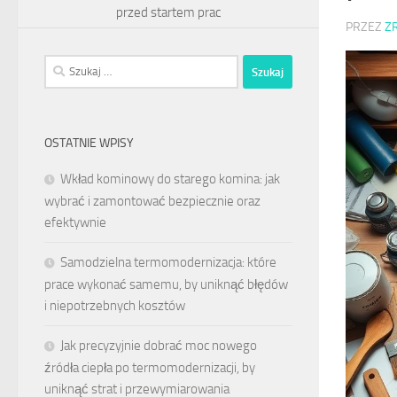
przed startem prac
PRZEZ
Z
Szukaj:
OSTATNIE WPISY
Wkład kominowy do starego komina: jak
wybrać i zamontować bezpiecznie oraz
efektywnie
Samodzielna termomodernizacja: które
prace wykonać samemu, by uniknąć błędów
i niepotrzebnych kosztów
Jak precyzyjnie dobrać moc nowego
źródła ciepła po termomodernizacji, by
uniknąć strat i przewymiarowania