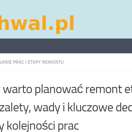
ANIE PRAC I ETAPY REMONTU
 warto planować remont e
alety, wady i kluczowe dec
y kolejności prac