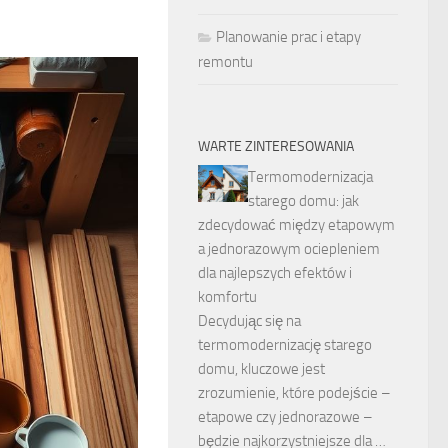
Planowanie prac i etapy
remontu
WARTE ZINTERESOWANIA
Termomodernizacja
starego domu: jak
zdecydować między etapowym
a jednorazowym ociepleniem
dla najlepszych efektów i
komfortu
Decydując się na
termomodernizację starego
domu, kluczowe jest
zrozumienie, które podejście –
etapowe czy jednorazowe –
będzie najkorzystniejsze dla …