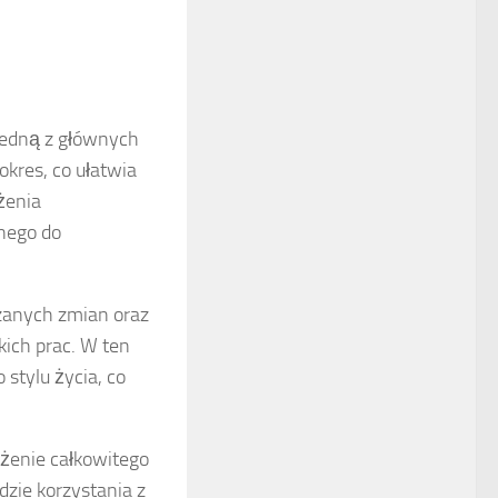
 Jedną z głównych
okres, co ułatwia
żenia
anego do
anych zmian oraz
ich prac. W ten
stylu życia, co
żenie całkowitego
zie korzystania z