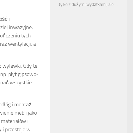
tylko z dużymi wydatkami, ale …
ść i
dziej inwazyjne,
kończeniu tych
oraz wentylacji, a
raz wylewki. Gdy te
np. płyt gipsowo-
nać wszystkie
odłóg i montaż
ienie mebli jako
 materiałów i
 i przestoje w