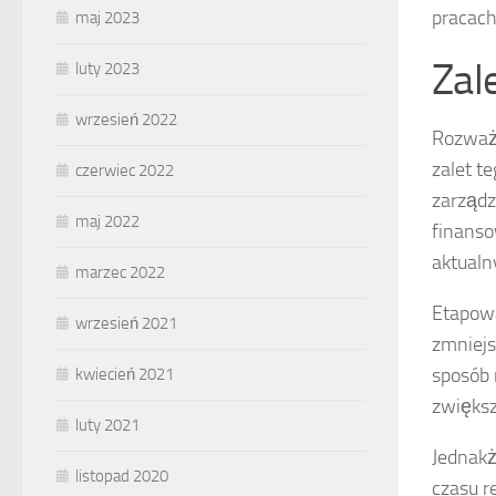
pracac
maj 2023
Zal
luty 2023
wrzesień 2022
Rozważ
zalet t
czerwiec 2022
zarządz
maj 2022
finanso
aktualn
marzec 2022
Etapow
wrzesień 2021
zmniej
sposób 
kwiecień 2021
zwiększ
luty 2021
Jednakż
listopad 2020
czasu r