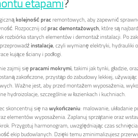
ontu etapami
?
ogiczną
kolejność prac
remontowych, aby zapewnić sprawno
ność. Rozpocznij od
prac demontażowych
, które są najbar
jak rozbiórka starych elementów i demontaż instalacji. Po za
ń przeprowadź
instalacje
, czyli wymianę elektryki, hydrauliki 
ace kujące ściany i podłogi.
ie zajmij się
pracami mokrymi
, takimi jak tynki, gładzie, o
ostaną zakończone, przystąp do zabudowy lekkiej, używając 
wych. Ważne jest, aby przed montażem wyposażenia, wyko
ne hydroizolacje, szczególnie w łazienkach i kuchniach.
ec skoncentruj się na
wykończeniu
: malowanie, układanie p
raz elementów wyposażenia. Zaplanuj sprzątanie oraz wstaw
 krok. Przygotuj harmonogram, uwzględniając czas schnięcia
ość ekip budowlanych. Dzięki temu zminimalizujesz przerwy