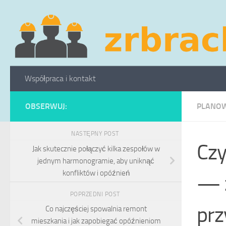
Skip to content
Współpraca i kontakt
OBSERWUJ:
PLANOW
NASTĘPNY POST
Czy
Jak skutecznie połączyć kilka zespołów w
jednym harmonogramie, aby uniknąć
konfliktów i opóźnień
— z
POPRZEDNI POST
prz
Co najczęściej spowalnia remont
mieszkania i jak zapobiegać opóźnieniom