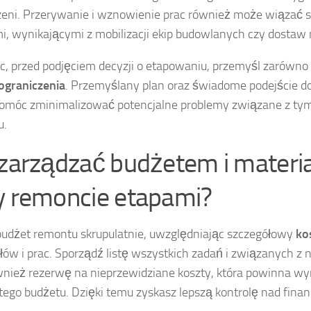
zeni. Przerywanie i wznowienie prac również może wiązać s
i, wynikającymi z mobilizacji ekip budowlanych czy dostaw
c, przed podjęciem decyzji o etapowaniu, przemyśl zarówno
ograniczenia
. Przemyślany plan oraz świadome podejście do 
omóc zminimalizować potencjalne problemy związane z ty
u.
 zarządzać budżetem i materi
y remoncie etapami?
budżet remontu skrupulatnie, uwzględniając szczegółowy
ko
łów i prac. Sporządź listę wszystkich zadań i związanych z
nież rezerwę na nieprzewidziane koszty, która powinna w
tego budżetu. Dzięki temu zyskasz lepszą kontrolę nad fina