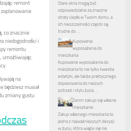
dzając remont
Stare okna mogą być
odpowiedzialne za znaczne
ze zaplanowanie
straty ciepła w Twoim domu, a
ich nieszczelności często są
trudne do …
, co znacznie
za niedogodności i
Kupowanie
wyposażenia do
tapy remontu
mieszkania
, umożliwiając
Kupowanie wyposażenia do
cy.
mieszkania to nie tylko kwestia
estetyki, ale także praktycznego
pływają na
dopasowania do naszych
ie będziesz musiał
potrzeb i stylu życia. …
du zmiany gustu
Zanim zakupi się własne
mieszkanie
Zakup własnego mieszkania to
odczas
jedna z najważniejszych decyzji
w życiu, która wiąże się nie