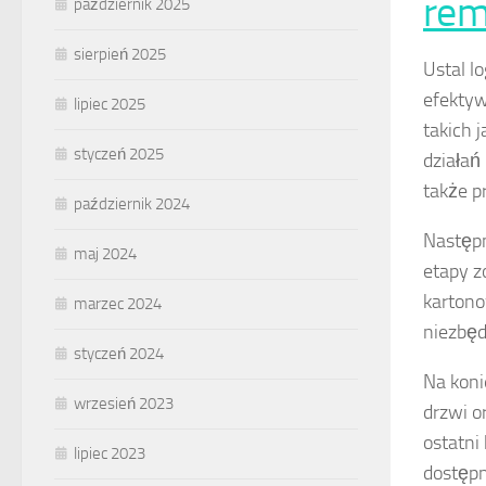
rem
październik 2025
sierpień 2025
Ustal l
efektyw
lipiec 2025
takich 
styczeń 2025
działa
także pr
październik 2024
Następn
maj 2024
etapy z
kartono
marzec 2024
niezbęd
styczeń 2024
Na koni
wrzesień 2023
drzwi o
ostatni
lipiec 2023
dostępn