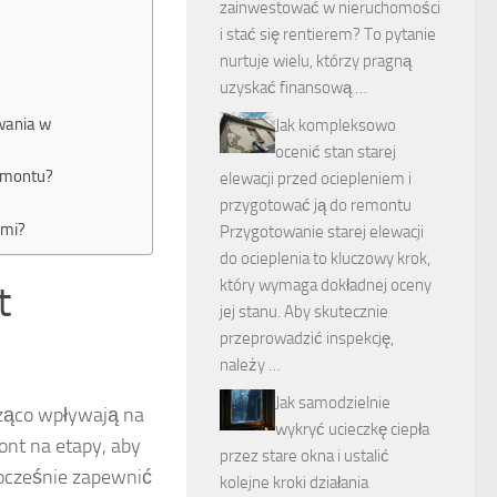
zainwestować w nieruchomości
i stać się rentierem? To pytanie
nurtuje wielu, którzy pragną
uzyskać finansową …
wania w
Jak kompleksowo
ocenić stan starej
emontu?
elewacji przed ociepleniem i
przygotować ją do remontu
ami?
Przygotowanie starej elewacji
do ocieplenia to kluczowy krok,
który wymaga dokładnej oceny
t
jej stanu. Aby skutecznie
przeprowadzić inspekcję,
należy …
Jak samodzielnie
cząco wpływają na
wykryć ucieczkę ciepła
ont na etapy, aby
przez stare okna i ustalić
nocześnie zapewnić
kolejne kroki działania