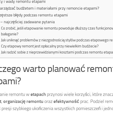
ty i wady remontu etapami
zarządzać budżetem i materiałami przy remoncie etapami?
zęstsze błędy podczas remontu etapami
– najczęściej zadawane pytania
Co zrobić, jeśli etapowanie remontu powoduje dłuższy czas funkcjono
bałaganie?
Jak uniknąć problemów z niezgodnością stylów podczas etapowego r
Czy etapowy remont jest opłacalny przy niewielkim budżecie?
Jak radzić sobie z nieprzewidzianymi kosztami podczas remontu etap
czego warto planować remon
pami?
anie remontu w
etapach
przynosi wiele korzyści, które zna
t
,
organizację remontu
oraz
efektywność
prac. Podziel rem
 presji szybkiego ukończenia wszystkich pomieszczeń i jed