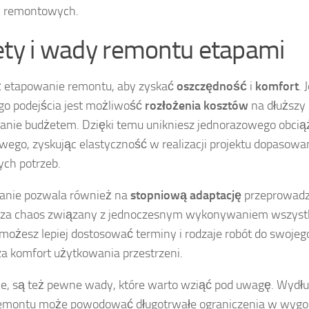
h remontowych.
ety i wady remontu etapami
 etapowanie remontu, aby zyskać
oszczędność
i
komfort
.
ego podejścia jest możliwość
rozłożenia kosztów
na dłuższy 
anie budżetem. Dzięki temu unikniesz jednorazowego obcią
wego, zyskując elastyczność w realizacji projektu dopasow
ych potrzeb.
anie pozwala również na
stopniową adaptację
przeprowadz
sza chaos związany z jednoczesnym wykonywaniem wszystk
możesz lepiej dostosować terminy i rodzaje robót do swojego 
a komfort użytkowania przestrzeni.
e, są też pewne wady, które warto wziąć pod uwagę. Wydłu
emontu może powodować długotrwałe ograniczenia w wygod