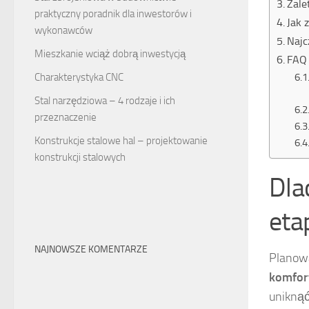
Zale
praktyczny poradnik dla inwestorów i
Jak 
wykonawców
Najc
Mieszkanie wciąż dobrą inwestycją
FAQ 
Charakterystyka CNC
Stal narzędziowa – 4 rodzaje i ich
przeznaczenie
Konstrukcje stalowe hal – projektowanie
konstrukcji stalowych
Dla
eta
NAJNOWSZE KOMENTARZE
Planow
komfor
uniknąć