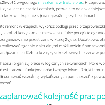
możliwość wygodnego
mieszkania w trakcie prac
. Przeprowa
, zyskujesz na czasie i detalach, pozwala to na dokładniejs
ch kroków i skupienie się na najważniejszych zadaniach.
jąc remont w etapach, wykończ podłogi przed przeprowadzką
y komfort korzystania z mieszkania. Takie podejście ogranic
 zorganizowanie przestrzeni, w której żyjesz. Dodatkowo, e
realizować zgodnie z aktualnymi możliwością finansowymi
zarządzanie budżetem bez ryzyka kosztownych przerw w pra
chaosu i organizuj prace w logicznych sekwencjach, które w
ć estetyczną i funkcjonalność twojego lokum. Dzięki temu n
ilę odnawiać wcześniej wykończonych pomieszczeń z powo
kodzeń.
zaplanować kolejność prac p