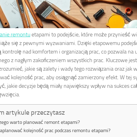
anie remontu
etapami to podejście, które może przynieść wie
iąże się z pewnymi wyzwaniami. Dzięki etapowemu podejśc
 kontrolę nad komfortem i organizacją prac, co pozwala na u
ego z nagłym zakończeniem wszystkich prac. Kluczowe jest
zrozumieć, jakie są zalety i wady tego rozwiązania oraz jak 
wać kolejność prac, aby osiągnąć zamierzony efekt. W tej sy
ć, jakie decyzje będą miały największy wpływ na sukces ca
ęwzięcia.
m artykule przeczytasz
zego warto planować remont etapami?
zaplanować kolejność prac podczas remontu etapami?