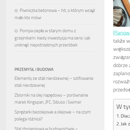
Piwniczka betonowa – hit, o którym wciąż
mało kto mówi
Pompa ciepła w starym domu z
Planow
grzejnikami: kiedy inwestycja ma sens i jak
także w
uniknąć niepotrzebnych przeróbek
większą
związan
dobrze 
PRZEMYSŁ I BUDOWA
zaplano
Elementy ze stali nierdzewnej – szlifowanie
rozważy
stali nierdzewnej
przedsi
Zbiorniki na olej napędowy – porównanie
marek Kingspan, JFC, Sibuso i Swimer
W ty
Sprężarki bezolejowe a olejowe – na czym
Dlac
polega różnica?
Jak 
Stal zbrojeniowa w budownictwie –