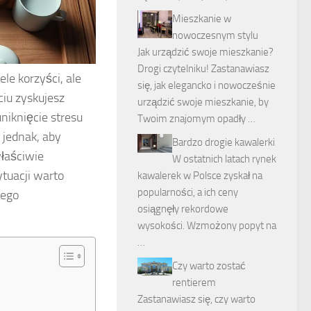
Mieszkanie w
nowoczesnym stylu
Jak urządzić swoje mieszkanie?
Drogi czytelniku! Zastanawiasz
le korzyści, ale
się, jak elegancko i nowocześnie
iu zyskujesz
urządzić swoje mieszkanie, by
niknięcie stresu
Twoim znajomym opadły …
 jednak, aby
Bardzo drogie kawalerki
właściwie
W ostatnich latach rynek
tuacji warto
kawalerek w Polsce zyskał na
popularności, a ich ceny
łego
osiągnęły rekordowe
wysokości. Wzmożony popyt na
…
Czy warto zostać
rentierem
Zastanawiasz się, czy warto