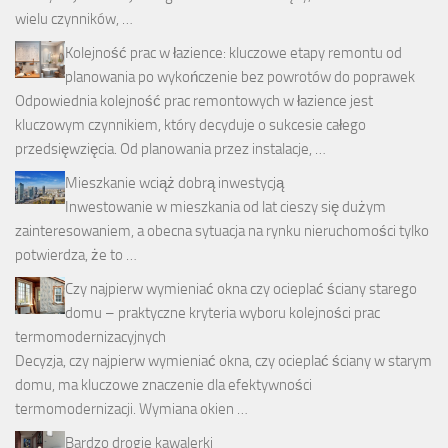
wielu czynników, …
Kolejność prac w łazience: kluczowe etapy remontu od
planowania po wykończenie bez powrotów do poprawek
Odpowiednia kolejność prac remontowych w łazience jest
kluczowym czynnikiem, który decyduje o sukcesie całego
przedsięwzięcia. Od planowania przez instalacje, …
Mieszkanie wciąż dobrą inwestycją
Inwestowanie w mieszkania od lat cieszy się dużym
zainteresowaniem, a obecna sytuacja na rynku nieruchomości tylko
potwierdza, że to …
Czy najpierw wymieniać okna czy ocieplać ściany starego
domu – praktyczne kryteria wyboru kolejności prac
termomodernizacyjnych
Decyzja, czy najpierw wymieniać okna, czy ocieplać ściany w starym
domu, ma kluczowe znaczenie dla efektywności
termomodernizacji. Wymiana okien …
Bardzo drogie kawalerki