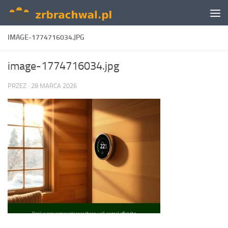
Skip to content
IMAGE-1774716034.JPG
image-1774716034.jpg
PRZEZ
·
28 MARCA 2026