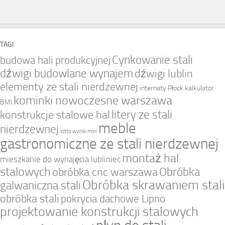
TAGI
Cynkowanie stali
budowa hali produkcyjnej
dźwigi budowlane wynajem
dźwigi lublin
elementy ze stali nierdzewnej
internaty Płock
kalkulator
kominki nowoczesne warszawa
BMI
litery ze stali
konstrukcje stalowe hal
meble
nierdzewnej
lotto wyniki mini
gastronomiczne ze stali nierdzewnej
montaż hal
mieszkanie do wynajęcia lubliniec
stalowych
Obróbka
obróbka cnc warszawa
Obróbka skrawaniem stali
galwaniczna stali
obróbka stali
pokrycia dachowe Lipno
projektowanie konstrukcji stalowych