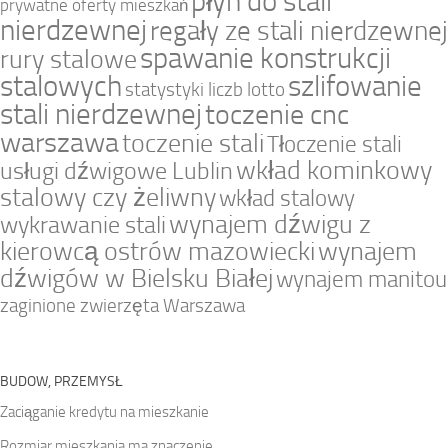
płyn do stali
prywatne oferty mieszkań
nierdzewnej
regały ze stali nierdzewnej
spawanie konstrukcji
rury stalowe
stalowych
szlifowanie
statystyki liczb lotto
stali nierdzewnej
toczenie cnc
warszawa
toczenie stali
Tłoczenie stali
wkład kominkowy
usługi dźwigowe Lublin
stalowy czy żeliwny
wkład stalowy
wynajem dźwigu z
wykrawanie stali
kierowcą ostrów mazowiecki
wynajem
dźwigów w Bielsku Białej
wynajem manitou
zaginione zwierzęta Warszawa
BUDOW, PRZEMYSŁ
Zaciąganie kredytu na mieszkanie
Rozmiar mieszkania ma znaczenie