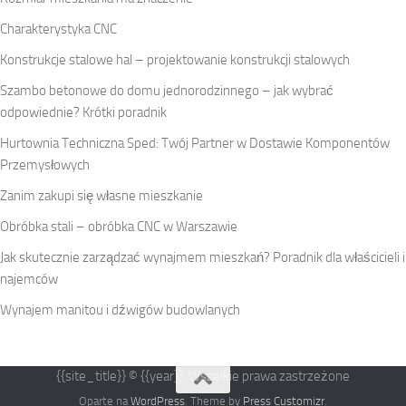
Charakterystyka CNC
Konstrukcje stalowe hal – projektowanie konstrukcji stalowych
Szambo betonowe do domu jednorodzinnego – jak wybrać
odpowiednie? Krótki poradnik
Hurtownia Techniczna Sped: Twój Partner w Dostawie Komponentów
Przemysłowych
Zanim zakupi się własne mieszkanie
Obróbka stali – obróbka CNC w Warszawie
Jak skutecznie zarządzać wynajmem mieszkań? Poradnik dla właścicieli i
najemców
Wynajem manitou i dźwigów budowlanych
{{site_title}} © {{year}}. Wszelkie prawa zastrzeżone
Oparte na
WordPress
. Theme by
Press Customizr
.