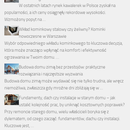
W ostatnich latach rynek kawalerek w Polsce zyskał na
popularności, a ich ceny osiągnęły rekordowe wysokości.
Wzmożony popyt na …
Wkład kominkowy stalowy czy żeliwny? Kominki
nowoczesne w Warszawie
Wybór odpowiedniego wkładu kominkowego to kluczowa decyzja,
która może znacząco wpłynąć na komfort i efektywność
ogrzewania w Twoim domu. …
Budowa domu zimą bez przestojów: praktyczne
rozwiązania i najczęstsze wyzwania
Budowa domu zimą może wydawać się nie tylko trudna, ale wręcz
niemożliwa, zwłaszcza gdy mroźne dni zbliżają się w …
Fundamenty, dach czy instalacje w starym domu – jak
ustalić kolejność prac, by uniknąć kosztownych poprawek?
Przy remoncie starego domu, wielu właścicieli boryka się z
dylematem, od czego zacząć: fundamentów, dachu czy instalacji.
Kluczowe jest, …