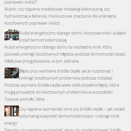
poprawek i kolizji?
Wybór, czy najpierw zrealizować instalację elektryczną, czy
hydrauliczną w łazience, ma kluczowe znaczenie dla uniknięcia
kosztownych poprawek i kolizji. …
Audyt energetyczny starego domu: kluczowe kroki i pułapki
przed termomodernizacją
Audyt energetyczny starego domu to niezbędny krok, który
pozwala uniknąć kosztownych błędów podczas termomodernizacji.
Właściwe przygotowanie, w tym zebrane …
Błędy przy wymianie źródła ciepła: jak je rozpoznać i
uniknąć kosztownych problemów podczas instalacji
Podczas wymiany źródła ciepła wiele osób popełnia błędy, które
mogą prowadzić do kosztownych problemów w przyszłości.
Typowe pomyłki, takie …
Czy najpierw wymieniać okna czy źródło ciepła – jak ustalić
optymalną kolejność termomodernizacji i uniknąć strat
energii
Decyzja, czy najpierw wymieniać okna, czy modernizować źródło