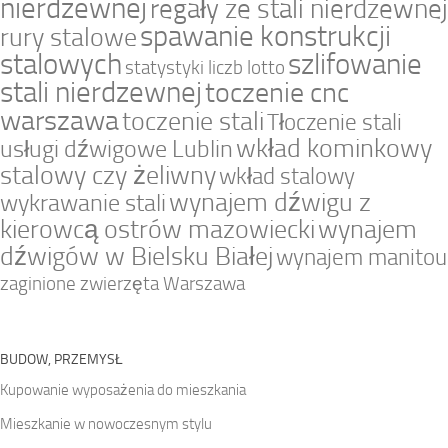
nierdzewnej
regały ze stali nierdzewnej
spawanie konstrukcji
rury stalowe
stalowych
szlifowanie
statystyki liczb lotto
stali nierdzewnej
toczenie cnc
warszawa
toczenie stali
Tłoczenie stali
wkład kominkowy
usługi dźwigowe Lublin
stalowy czy żeliwny
wkład stalowy
wynajem dźwigu z
wykrawanie stali
kierowcą ostrów mazowiecki
wynajem
dźwigów w Bielsku Białej
wynajem manitou
zaginione zwierzęta Warszawa
BUDOW, PRZEMYSŁ
Kupowanie wyposażenia do mieszkania
Mieszkanie w nowoczesnym stylu