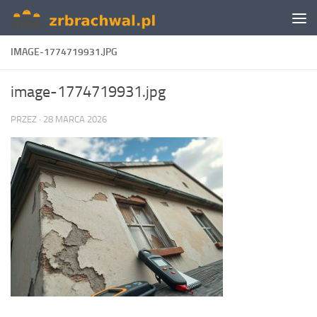
Skip to content
IMAGE-1774719931.JPG
image-1774719931.jpg
PRZEZ
·
28 MARCA 2026