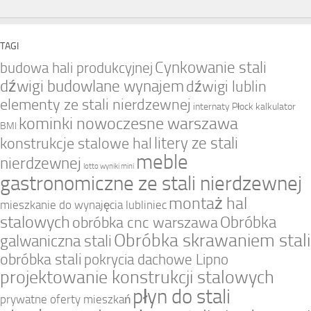
TAGI
Cynkowanie stali
budowa hali produkcyjnej
dźwigi budowlane wynajem
dźwigi lublin
elementy ze stali nierdzewnej
internaty Płock
kalkulator
kominki nowoczesne warszawa
BMI
litery ze stali
konstrukcje stalowe hal
meble
nierdzewnej
lotto wyniki mini
gastronomiczne ze stali nierdzewnej
montaż hal
mieszkanie do wynajęcia lubliniec
stalowych
Obróbka
obróbka cnc warszawa
Obróbka skrawaniem stali
galwaniczna stali
obróbka stali
pokrycia dachowe Lipno
projektowanie konstrukcji stalowych
płyn do stali
prywatne oferty mieszkań