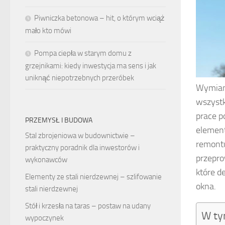
Piwniczka betonowa – hit, o którym wciąż
mało kto mówi
Pompa ciepła w starym domu z
grzejnikami: kiedy inwestycja ma sens i jak
uniknąć niepotrzebnych przeróbek
Wymian
wszystk
prace p
PRZEMYSŁ I BUDOWA
element
Stal zbrojeniowa w budownictwie –
remontu
praktyczny poradnik dla inwestorów i
przepro
wykonawców
które d
Elementy ze stali nierdzewnej – szlifowanie
okna.
stali nierdzewnej
Stół i krzesła na taras – postaw na udany
W ty
wypoczynek