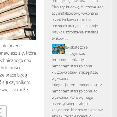
uniknąć błędów i uszkodzeń
Planując budowę, kluczowe jest,
aby instalacje były wykonane
przed tynkowaniem. Taki
porządek pracy minimalizuje
ryzyko uszkodzenia instalacji i
tynków, …
, ale przede
Jak skutecznie
nawiasz się, które
zintegrować
technicznego obu
termomodernizację z
remontem starego domu:
kolejności
kluczowe etapy i najczęstsze
że prace będą
wyzwania
ć się czynnikom,
Integracja termomodernizacji z
wszy, czy może
remontem starego domu to
wyzwanie, które wymaga
przemyślanej strategii i
znajomości kluczowych etapów.
Aby skutecznie połączyć …