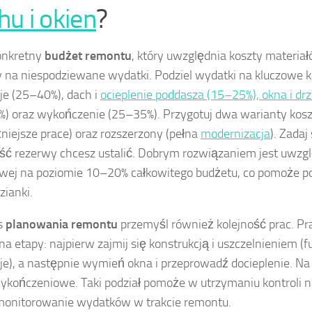
hu i okien
?
onkretny
budżet remontu
, który uwzględnia koszty materiał
 na niespodziewane wydatki. Podziel wydatki na kluczowe k
cje (25–40%), dach i
ocieplenie poddasza (15–25%), okna i dr
) oraz wykończenie (25–35%). Przygotuj dwa warianty kosz
niejsze prace) oraz rozszerzony (pełna
modernizacja
). Zadaj
ć rezerwy chcesz ustalić. Dobrym rozwiązaniem jest uwzg
wej na poziomie 10–20% całkowitego budżetu, co pomoże p
zianki.
s
planowania remontu
przemyśl również kolejność prac. P
 na etapy: najpierw zajmij się konstrukcją i uszczelnieniem 
cje), a następnie wymień okna i przeprowadź docieplenie. Na 
ykończeniowe. Taki podział pomoże w utrzymaniu kontroli n
monitorowanie wydatków w trakcie remontu.