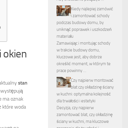
Kiedy najlepiej zamówić
i zamontować schody
podczas budowy domu, by
n
uniknąć poprawek i uszkodzeń
materiału
Zamawiając i montując schody
i okien
w trakcie budowy domu,
kluczowe jest, aby dobrze
określić moment, w którym te
prace powinny …
Czy najpierw montować
 aktualny
stan
blat czy okładzinę ściany
y występują
w kuchni: optymalna kolejność
ie ma oznak
dla trwałości i estetyki
ez które woda
Decyzja, czy najpierw
zamontować blat, czy okładzinę
ściany w kuchni, ma kluczowe
uwagę na