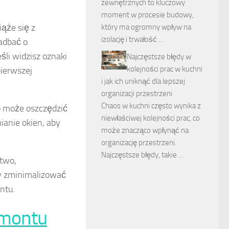
zewnętrznych to kluczowy
moment w procesie budowy,
ąże się z
który ma ogromny wpływ na
izolację i trwałość …
zadbać o
śli widzisz oznaki
Najczęstsze błędy w
kolejności prac w kuchni
pierwszej
i jak ich uniknąć dla lepszej
organizacji przestrzeni
Chaos w kuchni często wynika z
o może oszczędzić
niewłaściwej kolejności prac, co
ianie okien, aby
może znacząco wpłynąć na
organizację przestrzeni.
Najczęstsze błędy, takie …
stwo,
by zminimalizować
ntu.
montu