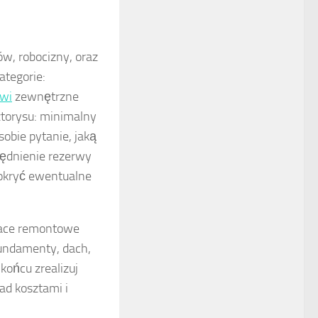
ów, robocizny, oraz
ategorie:
zwi
zewnętrzne
torysu: minimalny
 sobie pytanie, jaką
lędnienie rezerwy
okryć ewentualne
race remontowe
(fundamenty, dach,
końcu zrealizuj
ad kosztami i