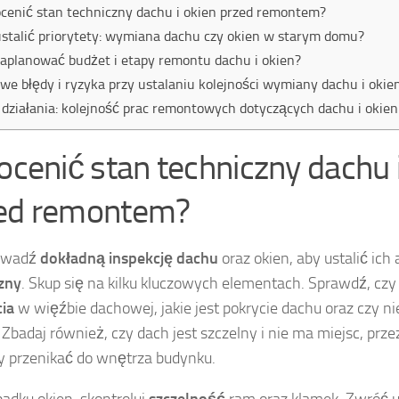
ocenić stan techniczny dachu i okien przed remontem?
ustalić priorytety: wymiana dachu czy okien w starym domu?
zaplanować budżet i etapy remontu dachu i okien?
we błędy i ryzyka przy ustalaniu kolejności wymiany dachu i okie
 działania: kolejność prac remontowych dotyczących dachu i okien
 ocenić stan techniczny dachu 
ed remontem?
owadź
dokładną inspekcję dachu
oraz okien, aby ustalić ich
zny
. Skup się na kilku kluczowych elementach. Sprawdź, cz
ia
w więźbie dachowej, jakie jest pokrycie dachu oraz czy n
. Zbadaj również, czy dach jest szczelny i nie ma miejsc, prz
 przenikać do wnętrza budynku.
adku okien, skontroluj
szczelność
ram oraz klamek. Zwróć 