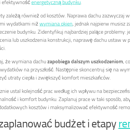
i efektywność
energetyczną budynku
.
ety zależą również od kosztów. Naprawa dachu zazwyczaj wi
mi wydatkami niż
wymiana okien
, jednak najpierw musisz 
eczenie budynku. Zidentyfikuj najbardziej palące problemy: je
cenia lub uszkodzenia konstrukcji, naprawę dachu ustaw w 
ci.
aj, że wymiana dachu
zapobiega dalszym uszkodzeniom
, c
 wydatków na przyszłość. Następnie skoncentruj się na wym
zyć utraty ciepła i zwiększyć komfort mieszkańców.
znie ustal kolejność prac według ich wpływu na bezpieczeń
nalność i komfort budynku. Zaplanuj prace w taki sposób, a
 dodatkowych kosztów i maksymalizować efektywność remo
 zaplanować budżet i etapy
re