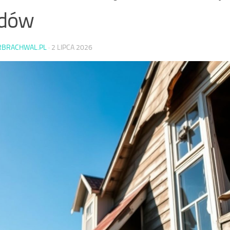
ędów
RBRACHWAL.PL
·
2 LIPCA 2026