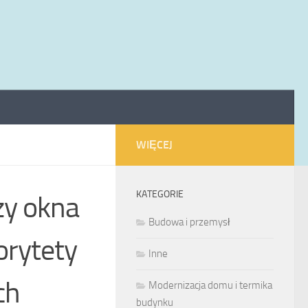
WIĘCEJ
KATEGORIE
zy okna
Budowa i przemysł
orytety
Inne
ch
Modernizacja domu i termika
budynku