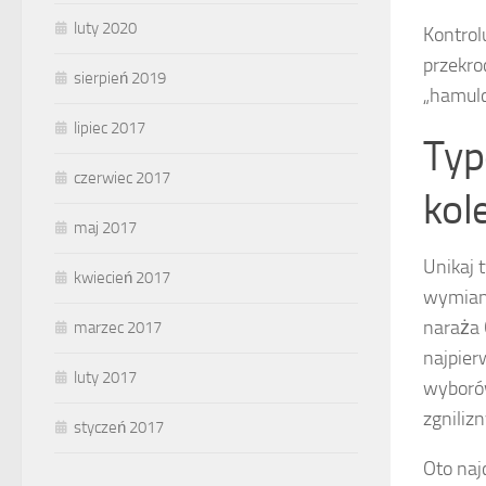
luty 2020
Kontrol
przekro
sierpień 2019
„hamulc
lipiec 2017
Typ
czerwiec 2017
kol
maj 2017
Unikaj
kwiecień 2017
wymiany
naraża 
marzec 2017
najpier
luty 2017
wyboró
zgniliz
styczeń 2017
Oto naj