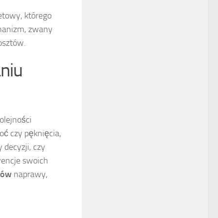
żetowy, którego
chanizm, zwany
osztów.
aniu
olejności
oć czy pęknięcia,
y decyzji, czy
wencje swoich
tów
naprawy,