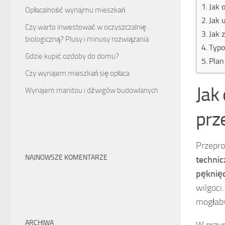
Jak 
Opłacalność wynajmu mieszkań
Jak 
Czy warto inwestować w oczyszczalnię
Jak 
biologiczną? Plusy i minusy rozwiązania
Typo
Gdzie kupić ozdoby do domu?
Plan
Czy wynajem mieszkań się opłaca
Jak
Wynajem manitou i dźwigów budowlanych
prz
Przepr
NAJNOWSZE KOMENTARZE
technic
pęknięc
wilgoci
mogłaby
ARCHIWA
W przyp