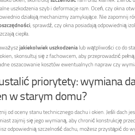
lne uszkodzenia szyb i deformacje ram. Oceń, czy okna otwie
owiednio działają mechanizmy zamykające. Nie zapomnij ró
oszczędności
; sprawdź, czy okna posiadają odpowiednią izol
zczają ciepła.
auważysz
jakiekolwiek uszkodzenia
lub wątpliwości co do st
 okien, skonsultuj się z fachowcem, aby przeprowadzić pełną
ładne oszacowanie kosztów ewentualnych napraw czy wymi
 ustalić priorytety: wymiana d
en w starym domu?
nij od oceny stanu technicznego dachu i okien. Jeśli dach jes
iast zajmij się jego wymianą, aby chronić konstrukcję przed
sz odpowiednią szczelność dachu, możesz przystąpić do w