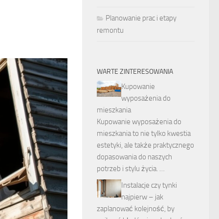
Planowanie prac i etapy
remontu
WARTE ZINTERESOWANIA
Kupowanie
wyposażenia do
mieszkania
Kupowanie wyposażenia do
mieszkania to nie tylko kwestia
estetyki, ale także praktycznego
dopasowania do naszych
potrzeb i stylu życia. …
Instalacje czy tynki
najpierw – jak
zaplanować kolejność, by