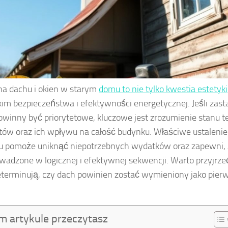
a dachu i okien w starym
domu to nie tylko kwestia estetyki
im bezpieczeństwa i efektywności energetycznej. Jeśli zasta
owinny być priorytetowe, kluczowe jest zrozumienie stanu 
ów oraz ich wpływu na całość budynku. Właściwe ustalenie 
 pomoże uniknąć niepotrzebnych wydatków oraz zapewni, 
wadzone w logicznej i efektywnej sekwencji. Warto przyjrze
eterminują, czy dach powinien zostać wymieniony jako pier
m artykule przeczytasz