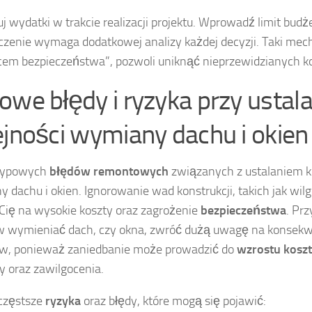
uj wydatki w trakcie realizacji projektu. Wprowadź limit bud
czenie wymaga dodatkowej analizy każdej decyzji. Taki me
em bezpieczeństwa”, pozwoli uniknąć nieprzewidzianych k
owe błędy i ryzyka przy ustal
ejności wymiany dachu i okien
 typowych
błędów remontowych
związanych z ustalaniem k
 dachu i okien. Ignorowanie wad konstrukcji, takich jak wilg
Cię na wysokie koszty oraz zagrożenie
bezpieczeństwa
. Prz
w wymieniać dach, czy okna, zwróć dużą uwagę na konsek
w, ponieważ zaniedbanie może prowadzić do
wzrostu kosz
ny oraz zawilgocenia.
częstsze
ryzyka
oraz błędy, które mogą się pojawić: