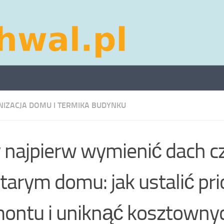
IZACJA DOMU I TERMIKA BUDYNKU
 najpierw wymienić dach c
tarym domu: jak ustalić pri
ontu i uniknąć kosztowny