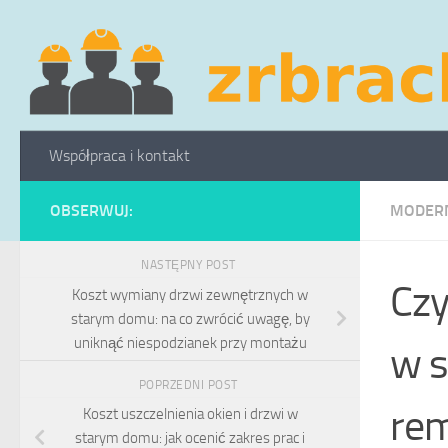
Skip to content
Współpraca i kontakt
OBSERWUJ:
MODERN
NASTĘPNY POST
Czy
Koszt wymiany drzwi zewnętrznych w
starym domu: na co zwrócić uwagę, by
uniknąć niespodzianek przy montażu
w s
POPRZEDNI POST
rem
Koszt uszczelnienia okien i drzwi w
starym domu: jak ocenić zakres prac i