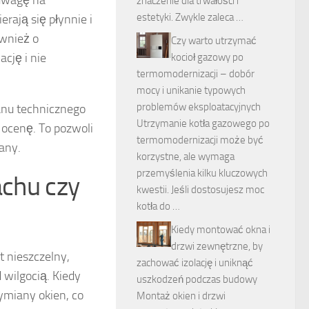
znaczenie dla trwałości i
estetyki. Zwykle zaleca …
rają się płynnie i
wnież o
Czy warto utrzymać
ację i nie
kocioł gazowy po
termomodernizacji – dobór
mocy i unikanie typowych
problemów eksploatacyjnych
anu technicznego
Utrzymanie kotła gazowego po
 ocenę. To pozwoli
termomodernizacji może być
any.
korzystne, ale wymaga
przemyślenia kilku kluczowych
achu czy
kwestii. Jeśli dostosujesz moc
kotła do …
Kiedy montować okna i
drzwi zewnętrzne, by
t nieszczelny,
zachować izolację i uniknąć
 wilgocią. Kiedy
uszkodzeń podczas budowy
ymiany okien, co
Montaż okien i drzwi