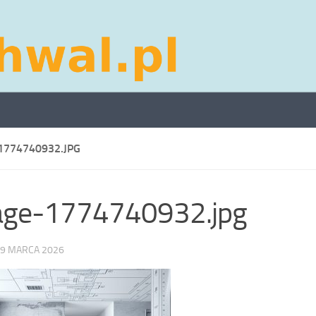
1774740932.JPG
age-1774740932.jpg
9 MARCA 2026