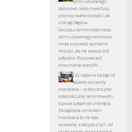
domu używanego
sezonowo: kiedy inwestycja
przynosi realne korzyści i jak
uniknąć błędów
Decyzja o termomodernizacji
domu używanego sezonowo
może przynieść wymierne
korzyści, ale nie zawsze jest
opłacalna. Kluczowe jest
zrozumienie specyfiki …
Czy najpierw zacząć od
łazienki czy reszty
mieszkania – praktyczny plan
kolejności prac remontowych i
typowe pułapki do uniknięcia
Zarządzanie remontem
mieszkania to nie lada
wyzwanie, a decyzja o tym, od
czego zacząć, może zaważyć