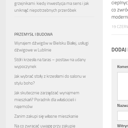
cieplnyc
grzejnikami: kiedy inwestycja ma sens i jak
co zwró
uniknąć niepotrzebnych przeróbek
moderni
19 CZER
PRZEMYSŁ I BUDOWA
Wynajem dźwigów w Bielsku Białej, usługi
DODAJ
dźwigowe w Lublinie
Stół i krzesła na taras – postaw na udany
wypoczynek
Komen
Jak wybrać stoły z krzesłami do salonu w
stylu boho?
Jak skutecznie zarządzać wynajmem
mieszkań? Poradnik dla właścicieli i
Nazw
najemców
Zanim zakupi się własne mieszkanie
Na co zwracać uwagę przy zakupie
Witry