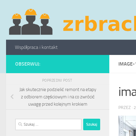
Skip to content
Współpraca i kontakt
OBSERWUJ:
IMAGE-
POPRZEDNI POST
im
Jak skutecznie podzielić remont na etapy
z odbiorem częściowym i na co zwrócić
uwagę przed kolejnym krokiem
PRZEZ
·
2
Szukaj: