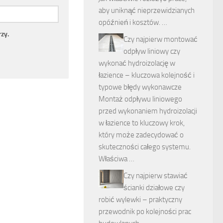
aby uniknąć nieprzewidzianych
opóźnień i kosztów. …
zy.
Czy najpierw montować
odpływ liniowy czy
wykonać hydroizolację w
łazience – kluczowa kolejność i
typowe błędy wykonawcze
Montaż odpływu liniowego
przed wykonaniem hydroizolacji
w łazience to kluczowy krok,
który może zadecydować o
skuteczności całego systemu.
Właściwa …
Czy najpierw stawiać
ścianki działowe czy
robić wylewki – praktyczny
przewodnik po kolejności prac