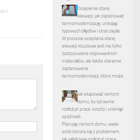
Ocieplenie starej
2021
elewacji: jak zaplanować
termomodernizację, unikając
typowych błędów i strat ciepła
W procesie ocieplania starej
elewacji kluczowe jest nie tylko
zastosowanie odpowiednich
materiałów, ale także staranne
zaplanowanie
termomodernizacji, które może
…
Jak etapować remont
domu, by sprawnie
rozłożyć prace, koszty i uniknąć
opóźnień
Planując remont domu, wiele
osób boryka się z problemem,
jak właściwie rozłożyć prace,