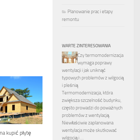
Planowanie prac i etapy
remontu
WARTE ZINTERESOWANIA
Czy termomodernizacja
wymaga poprawy
wentylacji i jak uniknąć
typowych problemów z wilgocią
i pleśnią
Termomodernizacja, która
zwiększa szczelność budynku,
często prowadzi do poważnych
problemów z wentylacją.
Niewłaściwie zaplanowana
wentylacja może skutkować
a kupić płytę
wilgocią i …