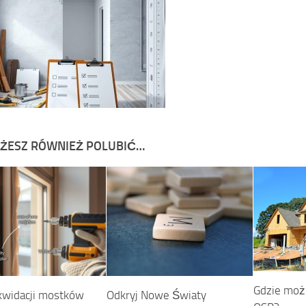
ŻESZ RÓWNIEŻ POLUBIĆ…
Gdzie możn
ikwidacji mostków
Odkryj Nowe Światy