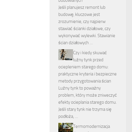
budowlanych
Jeśli planujesz remont lub
budowę, kluczowe jest
zrozumienie, czy najpierw
stawiać ścianki działowe, czy
wykonywać wylewki. Stawianie
ścian działowych …
Czy i kiedy skuwać
luźny tynk przed
ociepleniem starego domu:
praktyczne kryteria i bezpieczne
metody przygotowania ścian
Luźny tynk to poważny
problem, który może zniweczyć
efekty ocieplania starego domu.
Jeśli stary tynk nie trzyma się
podłoża, …
Termomodernizacja