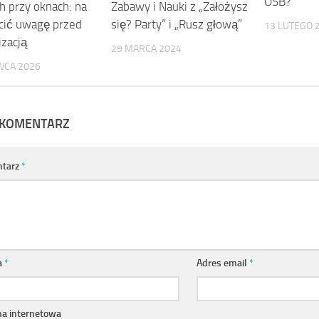
OSB?
h przy oknach: na
Zabawy i Nauki z „Założysz
cić uwagę przed
się? Party” i „Rusz głową”
13 LUTEGO 
zacją
29 MARCA 2024
WCA 2026
 KOMENTARZ
tarz
*
a
*
Adres email
*
na internetowa