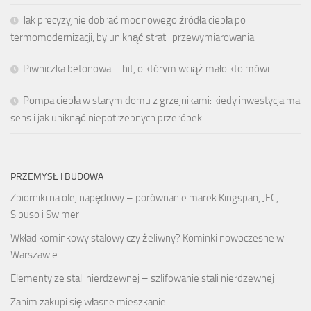
Jak precyzyjnie dobrać moc nowego źródła ciepła po
termomodernizacji, by uniknąć strat i przewymiarowania
Piwniczka betonowa – hit, o którym wciąż mało kto mówi
Pompa ciepła w starym domu z grzejnikami: kiedy inwestycja ma
sens i jak uniknąć niepotrzebnych przeróbek
PRZEMYSŁ I BUDOWA
Zbiorniki na olej napędowy – porównanie marek Kingspan, JFC,
Sibuso i Swimer
Wkład kominkowy stalowy czy żeliwny? Kominki nowoczesne w
Warszawie
Elementy ze stali nierdzewnej – szlifowanie stali nierdzewnej
Zanim zakupi się własne mieszkanie