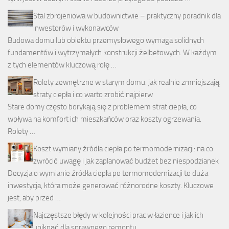
Stal zbrojeniowa w budownictwie – praktyczny poradnik dla
inwestorów i wykonawców
Budowa domu lub obiektu przemysłowego wymaga solidnych
fundamentów i wytrzymałych konstrukcji żelbetowych. W każdym
z tych elementów kluczową rolę …
Rolety zewnętrzne w starym domu: jak realnie zmniejszają
straty ciepła i co warto zrobić najpierw
Stare domy często borykają się z problemem strat ciepła, co
wpływa na komfort ich mieszkańców oraz koszty ogrzewania.
Rolety …
Koszt wymiany źródła ciepła po termomodernizacji: na co
zwrócić uwagę i jak zaplanować budżet bez niespodzianek
Decyzja o wymianie źródła ciepła po termomodernizacji to duża
inwestycja, która może generować różnorodne koszty. Kluczowe
jest, aby przed …
Najczęstsze błędy w kolejności prac w łazience i jak ich
uniknąć dla sprawnego remontu