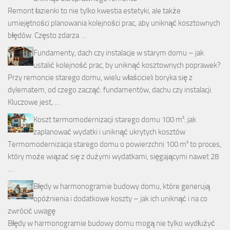
Remont łazienki to nie tylko kwestia estetyki, ale także
umiejętności planowania kolejności prac, aby uniknąć kosztownych
błędów. Często zdarza …
Fundamenty, dach czy instalacje w starym domu – jak
ustalić kolejność prac, by uniknąć kosztownych poprawek?
Przy remoncie starego domu, wielu właścicieli boryka się z
dylematem, od czego zacząć: fundamentów, dachu czy instalacji.
Kluczowe jest, …
Koszt termomodernizacji starego domu 100 m²: jak
zaplanować wydatki i uniknąć ukrytych kosztów
Termomodernizacja starego domu o powierzchni 100 m² to proces,
który może wiązać się z dużymi wydatkami, sięgającymi nawet 28
…
Błędy w harmonogramie budowy domu, które generują
opóźnienia i dodatkowe koszty – jak ich uniknąć i na co
zwrócić uwagę
Błędy w harmonogramie budowy domu mogą nie tylko wydłużyć