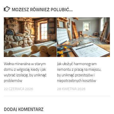
MOŻESZ RÓWNIEŻ POLUBIĆ…
Wełna mineralna w starym
Jak ułożyć harmonogram
domu z wilgocią: kiedy i jak
remontu z pracą na miejscu,
wybrać izolację, by uniknąć
by uniknąć przestojów i
problemów
niepotrzebnych kosztów
22 CZERWCA 2026
28 KWIETNIA 2026
DODAJ KOMENTARZ