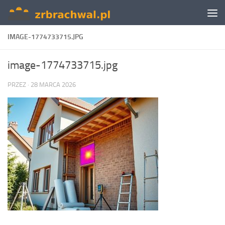
Skip to content
IMAGE-1774733715.JPG
image-1774733715.jpg
PRZEZ
·
28 MARCA 2026