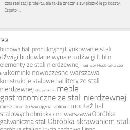
czas realizacji projektu, ale także znacznie zwiększyć jego koszty.
Często …
TAGI
Cynkowanie stali
budowa hali produkcyjnej
dźwigi budowlane wynajem
dźwigi lublin
elementy ze stali nierdzewnej
internaty Płock
kalkulator
kominki nowoczesne warszawa
BMI
litery ze stali
konstrukcje stalowe hal
meble
nierdzewnej
lotto wyniki mini
gastronomiczne ze stali nierdzewnej
montaż hal
mieszkanie do wynajęcia lubliniec
stalowych
Obróbka
obróbka cnc warszawa
Obróbka skrawaniem stali
galwaniczna stali
obróbka stali
pokrycia dachowe Lipno