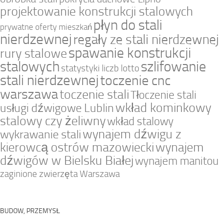
projektowanie konstrukcji stalowych
płyn do stali
prywatne oferty mieszkań
nierdzewnej
regały ze stali nierdzewnej
spawanie konstrukcji
rury stalowe
stalowych
szlifowanie
statystyki liczb lotto
stali nierdzewnej
toczenie cnc
warszawa
toczenie stali
Tłoczenie stali
wkład kominkowy
usługi dźwigowe Lublin
stalowy czy żeliwny
wkład stalowy
wynajem dźwigu z
wykrawanie stali
kierowcą ostrów mazowiecki
wynajem
dźwigów w Bielsku Białej
wynajem manitou
zaginione zwierzęta Warszawa
BUDOW, PRZEMYSŁ