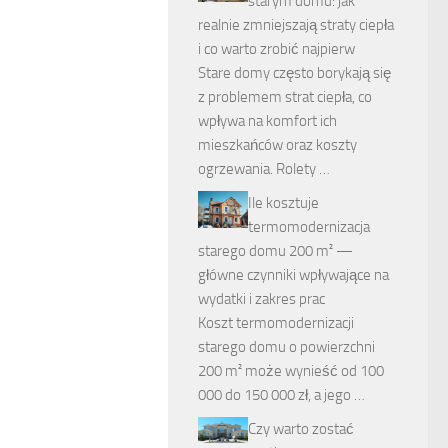
starym domu: jak
realnie zmniejszają straty ciepła
i co warto zrobić najpierw
Stare domy często borykają się
z problemem strat ciepła, co
wpływa na komfort ich
mieszkańców oraz koszty
ogrzewania. Rolety …
Ile kosztuje
termomodernizacja
starego domu 200 m² —
główne czynniki wpływające na
wydatki i zakres prac
Koszt termomodernizacji
starego domu o powierzchni
200 m² może wynieść od 100
000 do 150 000 zł, a jego …
Czy warto zostać