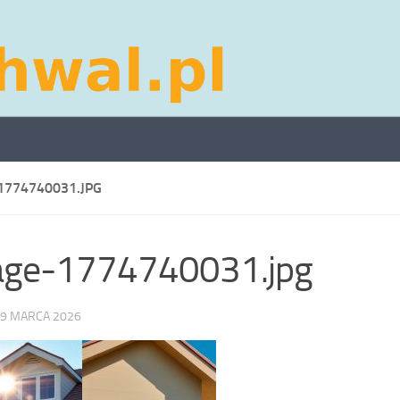
1774740031.JPG
age-1774740031.jpg
9 MARCA 2026