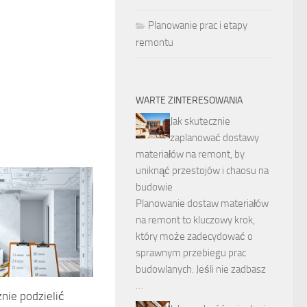
Planowanie prac i etapy
remontu
WARTE ZINTERESOWANIA
Jak skutecznie
zaplanować dostawy
materiałów na remont, by
uniknąć przestojów i chaosu na
budowie
Planowanie dostaw materiałów
na remont to kluczowy krok,
który może zadecydować o
sprawnym przebiegu prac
budowlanych. Jeśli nie zadbasz
…
znie podzielić