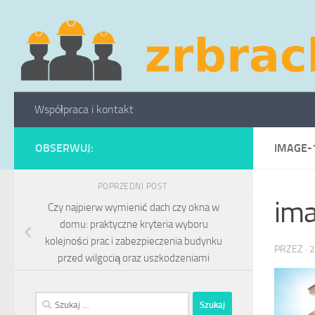
Skip to content
Współpraca i kontakt
OBSERWUJ:
IMAGE-
POPRZEDNI POST
im
Czy najpierw wymienić dach czy okna w
domu: praktyczne kryteria wyboru
kolejności prac i zabezpieczenia budynku
PRZEZ
·
2
przed wilgocią oraz uszkodzeniami
Szukaj: