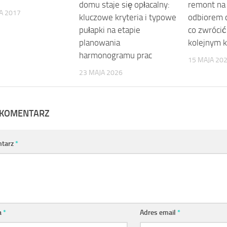
domu staje się opłacalny:
remont na 
A 2017
kluczowe kryteria i typowe
odbiorem 
pułapki na etapie
co zwróci
planowania
kolejnym 
harmonogramu prac
15 MAJA 20
23 MAJA 2026
 KOMENTARZ
tarz
*
a
*
Adres email
*