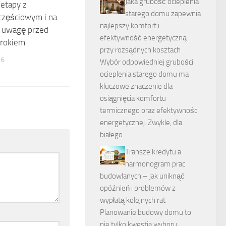
Jaka grubość ocieplenia
etapy z
starego domu zapewnia
częściowym i na
najlepszy komfort i
ć uwagę przed
efektywność energetyczną
krokiem
przy rozsądnych kosztach
26
Wybór odpowiedniej grubości
ocieplenia starego domu ma
kluczowe znaczenie dla
osiągnięcia komfortu
termicznego oraz efektywności
energetycznej. Zwykle, dla
białego …
Transze kredytu a
harmonogram prac
budowlanych – jak uniknąć
opóźnień i problemów z
wypłatą kolejnych rat
Planowanie budowy domu to
nie tylko kwestia wyboru