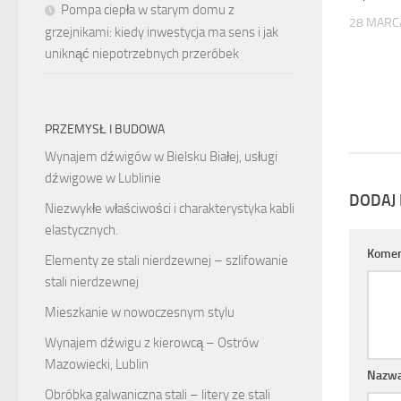
Pompa ciepła w starym domu z
28 MARC
grzejnikami: kiedy inwestycja ma sens i jak
uniknąć niepotrzebnych przeróbek
PRZEMYSŁ I BUDOWA
Wynajem dźwigów w Bielsku Białej, usługi
dźwigowe w Lublinie
DODAJ
Niezwykłe właściwości i charakterystyka kabli
elastycznych.
Komen
Elementy ze stali nierdzewnej – szlifowanie
stali nierdzewnej
Mieszkanie w nowoczesnym stylu
Wynajem dźwigu z kierowcą – Ostrów
Mazowiecki, Lublin
Nazw
Obróbka galwaniczna stali – litery ze stali