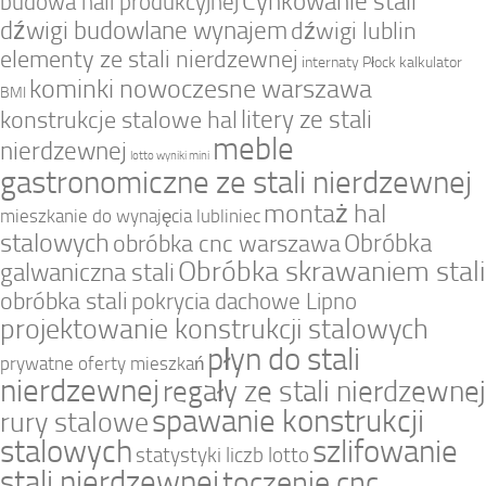
Cynkowanie stali
budowa hali produkcyjnej
dźwigi budowlane wynajem
dźwigi lublin
elementy ze stali nierdzewnej
internaty Płock
kalkulator
kominki nowoczesne warszawa
BMI
litery ze stali
konstrukcje stalowe hal
meble
nierdzewnej
lotto wyniki mini
gastronomiczne ze stali nierdzewnej
montaż hal
mieszkanie do wynajęcia lubliniec
stalowych
Obróbka
obróbka cnc warszawa
Obróbka skrawaniem stali
galwaniczna stali
obróbka stali
pokrycia dachowe Lipno
projektowanie konstrukcji stalowych
płyn do stali
prywatne oferty mieszkań
nierdzewnej
regały ze stali nierdzewnej
spawanie konstrukcji
rury stalowe
stalowych
szlifowanie
statystyki liczb lotto
stali nierdzewnej
toczenie cnc