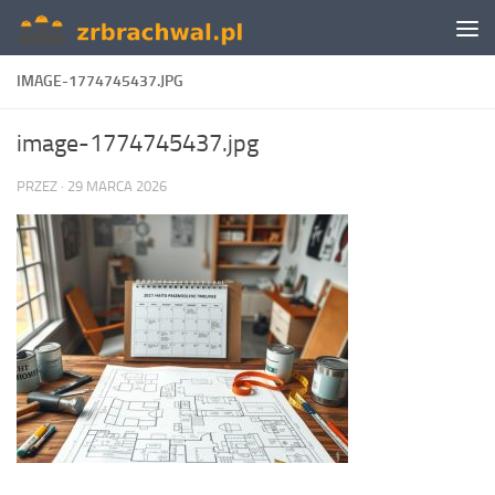
Skip to content
IMAGE-1774745437.JPG
image-1774745437.jpg
PRZEZ
·
29 MARCA 2026