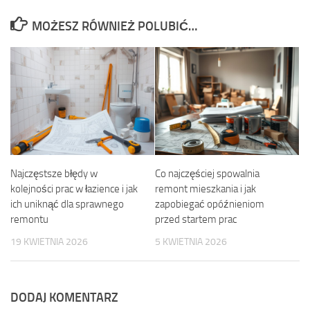
MOŻESZ RÓWNIEŻ POLUBIĆ…
Najczęstsze błędy w
Co najczęściej spowalnia
kolejności prac w łazience i jak
remont mieszkania i jak
ich uniknąć dla sprawnego
zapobiegać opóźnieniom
remontu
przed startem prac
19 KWIETNIA 2026
5 KWIETNIA 2026
DODAJ KOMENTARZ