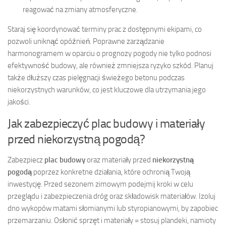
reagować na zmiany atmosferyczne.
Staraj się koordynować terminy prac z dostępnymi ekipami, co
pozwoli uniknąć opóźnień. Poprawne zarządzanie
harmonogramem w oparciu o prognozy pogody nie tylko podnosi
efektywność budowy, ale również zmniejsza ryzyko szkód. Planuj
także dłuższy czas pielęgnacji świeżego betonu podczas
niekorzystnych warunków, co jest kluczowe dla utrzymania jego
jakości.
Jak zabezpieczyć plac budowy i materiały
przed niekorzystną pogodą?
Zabezpiecz
plac budowy
oraz materiały przed
niekorzystną
pogodą
poprzez konkretne działania, które ochronią Twoją
inwestycję. Przed sezonem zimowym podejmij kroki w celu
przeglądu i zabezpieczenia dróg oraz składowisk materiałów. Izoluj
dno wykopów matami słomianymi lub styropianowymi, by zapobiec
przemarzaniu. Osłonić sprzęt i materiały = stosuj plandeki, namioty