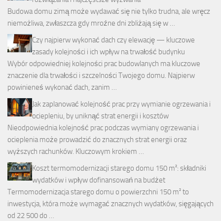
Budowa domu zimą może wydawać się nie tylko trudna, ale wręcz
niemożliwa, zwłaszcza gdy mroźne dni zbliżają się w …
Czy najpierw wykonać dach czy elewację — kluczowe
zasady kolejności i ich wpływ na trwałość budynku
Wybór odpowiedniej kolejności prac budowlanych ma kluczowe
znaczenie dla trwałości i szczelności Twojego domu. Najpierw
powinieneś wykonać dach, zanim …
Jak zaplanować kolejność prac przy wymianie ogrzewania i
ociepleniu, by uniknąć strat energii i kosztów
Nieodpowiednia kolejność prac podczas wymiany ogrzewania i
ocieplenia może prowadzić do znacznych strat energii oraz
wyższych rachunków. Kluczowym krokiem …
Koszt termomodernizacji starego domu 150 m²: składniki
wydatków i wpływ dofinansowań na budżet
Termomodernizacja starego domu o powierzchni 150 m² to
inwestycja, która może wymagać znacznych wydatków, sięgających
od 22 500 do …