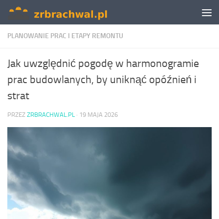
Skip to content
PLANOWANIE PRAC I ETAPY REMONTU
Jak uwzględnić pogodę w harmonogramie
prac budowlanych, by uniknąć opóźnień i
strat
PRZEZ
ZRBRACHWAL.PL
·
19 MAJA 2026