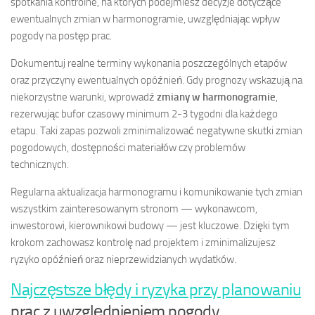
spotkania kontrolne, na których podejmiesz decyzje dotyczące
ewentualnych zmian w harmonogramie, uwzględniając wpływ
pogody na postęp prac.
Dokumentuj realne terminy wykonania poszczególnych etapów
oraz przyczyny ewentualnych opóźnień. Gdy prognozy wskazują na
niekorzystne warunki, wprowadź
zmiany w harmonogramie
,
rezerwując bufor czasowy minimum 2-3 tygodni dla każdego
etapu. Taki zapas pozwoli zminimalizować negatywne skutki zmian
pogodowych, dostępności materiałów czy problemów
technicznych.
Regularna aktualizacja harmonogramu i komunikowanie tych zmian
wszystkim zainteresowanym stronom — wykonawcom,
inwestorowi, kierownikowi budowy — jest kluczowe. Dzięki tym
krokom zachowasz kontrolę nad projektem i zminimalizujesz
ryzyko opóźnień oraz nieprzewidzianych wydatków.
Najczęstsze błędy i ryzyka przy planowaniu
prac z uwzględnieniem pogody