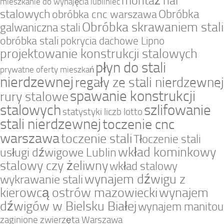
montaż hal
mieszkanie do wynajęcia lubliniec
stalowych
Obróbka
obróbka cnc warszawa
Obróbka skrawaniem stali
galwaniczna stali
obróbka stali
pokrycia dachowe Lipno
projektowanie konstrukcji stalowych
płyn do stali
prywatne oferty mieszkań
nierdzewnej
regały ze stali nierdzewnej
spawanie konstrukcji
rury stalowe
stalowych
szlifowanie
statystyki liczb lotto
stali nierdzewnej
toczenie cnc
warszawa
toczenie stali
Tłoczenie stali
wkład kominkowy
usługi dźwigowe Lublin
stalowy czy żeliwny
wkład stalowy
wynajem dźwigu z
wykrawanie stali
kierowcą ostrów mazowiecki
wynajem
dźwigów w Bielsku Białej
wynajem manitou
zaginione zwierzęta Warszawa