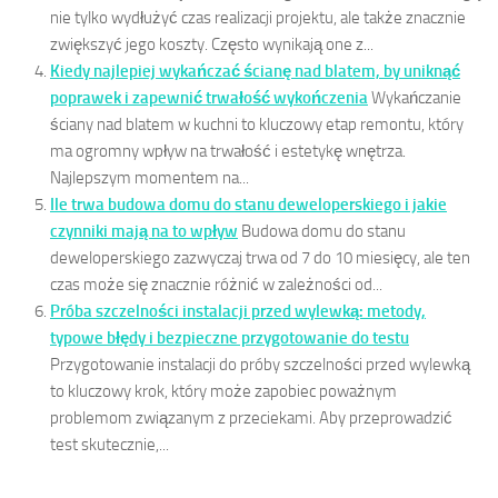
nie tylko wydłużyć czas realizacji projektu, ale także znacznie
zwiększyć jego koszty. Często wynikają one z...
Kiedy najlepiej wykańczać ścianę nad blatem, by uniknąć
poprawek i zapewnić trwałość wykończenia
Wykańczanie
ściany nad blatem w kuchni to kluczowy etap remontu, który
ma ogromny wpływ na trwałość i estetykę wnętrza.
Najlepszym momentem na...
Ile trwa budowa domu do stanu deweloperskiego i jakie
czynniki mają na to wpływ
Budowa domu do stanu
deweloperskiego zazwyczaj trwa od 7 do 10 miesięcy, ale ten
czas może się znacznie różnić w zależności od...
Próba szczelności instalacji przed wylewką: metody,
typowe błędy i bezpieczne przygotowanie do testu
Przygotowanie instalacji do próby szczelności przed wylewką
to kluczowy krok, który może zapobiec poważnym
problemom związanym z przeciekami. Aby przeprowadzić
test skutecznie,...