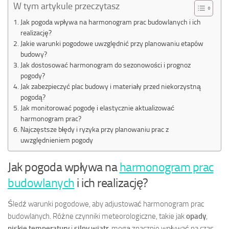
W tym artykule przeczytasz
Jak pogoda wpływa na harmonogram prac budowlanych i ich
realizację?
Jakie warunki pogodowe uwzględnić przy planowaniu etapów
budowy?
Jak dostosować harmonogram do sezonowości i prognoz
pogody?
Jak zabezpieczyć plac budowy i materiały przed niekorzystną
pogodą?
Jak monitorować pogodę i elastycznie aktualizować
harmonogram prac?
Najczęstsze błędy i ryzyka przy planowaniu prac z
uwzględnieniem pogody
Jak pogoda wpływa na
harmonogram prac
budowlanych
i ich realizację?
Śledź warunki pogodowe, aby adjustować harmonogram prac
budowlanych. Różne czynniki meteorologiczne, takie jak
opady
,
niskie temperatury
i
silny wiatr
, mogą znacznie wpływać na czas