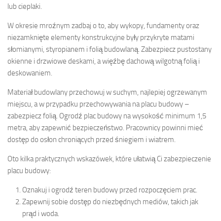
lub cieplaki.
W okresie mroźnym zadbaj o to, aby wykopy, fundamenty oraz
niezamknięte elementy konstrukcyjne były przykryte matami
słomianymi, styropianem i folią budowlaną. Zabezpiecz pustostany
okienne i drzwiowe deskami, a więźbę dachową wilgotną folią i
deskowaniem.
Materiał budowlany przechowuj w suchym, najlepiej ogrzewanym
miejscu, a w przypadku przechowywania na placu budowy –
zabezpiecz folią. Ogrodź plac budowy na wysokość minimum 1,5
metra, aby zapewnić bezpieczeństwo. Pracownicy powinni mieć
dostęp do osłon chroniących przed śniegiem i wiatrem.
Oto kilka praktycznych wskazówek, które ułatwią Ci zabezpieczenie
placu budowy:
Oznakuj i ogrodź teren budowy przed rozpoczęciem prac.
Zapewnij sobie dostęp do niezbędnych mediów, takich jak
prąd i woda.