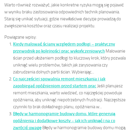
Warto również rozważyć, jakie konkretne ryzyka mogą się pojawić
w wyniku braku zastosowania odpowiednich technik planowania.
Staraj się unikać sytuacji, gdzie niewłaściwe decyzje prowadzą do
zwiększenia kosztów oraz czasu realizacji projektu.
Powiązane wpisy:
Kiedy malować ściany względem podłogi – praktyczny
przewodnik po kolejności prac wykończeniowych
Malowanie
ścian przed ułożeniem podłogi to kluczowy krok, który pozwala
uniknąć wielu problemów, takich jak zarysowania czy
zabrudzenia dolnych partii ścian. Wybierając...
Co najczęściej spowalnia remont mieszkania i jak
zapobiegać opóźnieniom przed startem prac
Jeśli planujesz
remont mieszkania, warto wiedzieć, co najczęściej powoduje
opóźnienia, aby uniknąć niepotrzebnych frustracji. Najczęstsze
czynniki to brak dokładnego planu, opóźnienia w...
Błędy w harmonogramie budowy domu, które generują
opóźnienia i dodatkowe koszty – jak ich uniknąć i na co
zwrócić uwagę
Błędy w harmonogramie budowy domu mogą