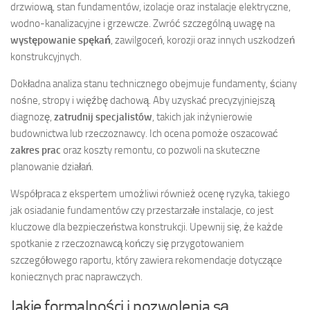
drzwiową, stan fundamentów, izolacje oraz instalacje elektryczne,
wodno-kanalizacyjne i grzewcze. Zwróć szczególną uwagę na
występowanie spękań
, zawilgoceń, korozji oraz innych uszkodzeń
konstrukcyjnych.
Dokładna analiza stanu technicznego obejmuje fundamenty, ściany
nośne, stropy i więźbę dachową. Aby uzyskać precyzyjniejszą
diagnozę,
zatrudnij specjalistów
, takich jak inżynierowie
budownictwa lub rzeczoznawcy. Ich ocena pomoże oszacować
zakres prac
oraz koszty remontu, co pozwoli na skuteczne
planowanie działań.
Współpraca z ekspertem umożliwi również ocenę ryzyka, takiego
jak osiadanie fundamentów czy przestarzałe instalacje, co jest
kluczowe dla bezpieczeństwa konstrukcji. Upewnij się, że każde
spotkanie z rzeczoznawcą kończy się przygotowaniem
szczegółowego raportu, który zawiera rekomendacje dotyczące
koniecznych prac naprawczych.
Jakie formalności i pozwolenia są