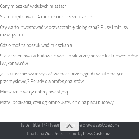
Ceny mieszkań w dużych miastach
Stal narzędziowa – 4 rodzaje i ich przeznaczenie
Czy warto inwestować w oczyszczalnię biologiczną? Plusy i minusy
rozwiązania
Gdzie można poszukiwać mieszkania
Stal zbrojeniowa w budownictwie – praktyczny poradnik dla inwestorów
i wykonawców
Jak skutecznie wykorzystać wzmacniacze sygnału w automatyce
przemysłowej? Porady dla profesjonalistów
Mieszkanie wciąż dobrą inwestycją
Maty i podkładki, czyli ogromne ułatwienie na placu budowy
{{site_title}} © {{year}}. Wszelkie prawa zastrzeżone
Oparte na
WordPress
. Theme by
Press Customizr
.