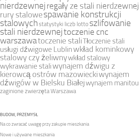
nierdzewnej
regały ze stali nierdzewnej
spawanie konstrukcji
rury stalowe
stalowych
szlifowanie
statystyki liczb lotto
stali nierdzewnej
toczenie cnc
warszawa
toczenie stali
Tłoczenie stali
wkład kominkowy
usługi dźwigowe Lublin
stalowy czy żeliwny
wkład stalowy
wynajem dźwigu z
wykrawanie stali
kierowcą ostrów mazowiecki
wynajem
dźwigów w Bielsku Białej
wynajem manitou
zaginione zwierzęta Warszawa
BUDOW, PRZEMYSŁ
Na co zwracać uwagę przy zakupie mieszkania
Nowe i używane mieszkania