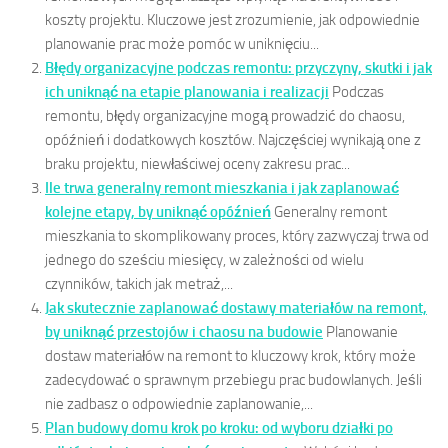
koszty projektu. Kluczowe jest zrozumienie, jak odpowiednie
planowanie prac może pomóc w uniknięciu...
Błędy organizacyjne podczas remontu: przyczyny, skutki i jak
ich uniknąć na etapie planowania i realizacji
Podczas
remontu, błędy organizacyjne mogą prowadzić do chaosu,
opóźnień i dodatkowych kosztów. Najczęściej wynikają one z
braku projektu, niewłaściwej oceny zakresu prac...
Ile trwa generalny remont mieszkania i jak zaplanować
kolejne etapy, by uniknąć opóźnień
Generalny remont
mieszkania to skomplikowany proces, który zazwyczaj trwa od
jednego do sześciu miesięcy, w zależności od wielu
czynników, takich jak metraż,...
Jak skutecznie zaplanować dostawy materiałów na remont,
by uniknąć przestojów i chaosu na budowie
Planowanie
dostaw materiałów na remont to kluczowy krok, który może
zadecydować o sprawnym przebiegu prac budowlanych. Jeśli
nie zadbasz o odpowiednie zaplanowanie,...
Plan budowy domu krok po kroku: od wyboru działki po