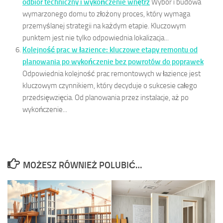
odbiór techniczny i wykończenie wnętrz
Wybór i budowa
wymarzonego domu to złożony proces, który wymaga
przemyślanej strategii na każdym etapie. Kluczowym
punktem jest nie tylko odpowiednia lokalizacja...
Kolejność prac w łazience: kluczowe etapy remontu od
planowania po wykończenie bez powrotów do poprawek
Odpowiednia kolejność prac remontowych w łazience jest
kluczowym czynnikiem, który decyduje o sukcesie całego
przedsięwzięcia. Od planowania przez instalacje, aż po
wykończenie...
MOŻESZ RÓWNIEŻ POLUBIĆ…