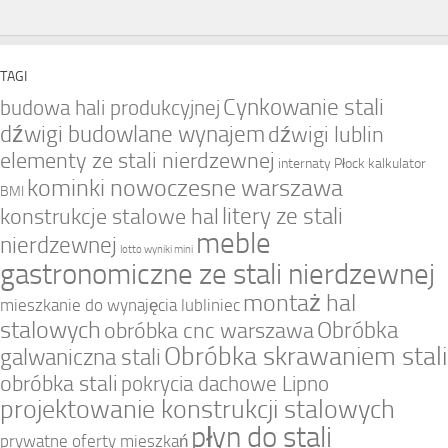
TAGI
Cynkowanie stali
budowa hali produkcyjnej
dźwigi budowlane wynajem
dźwigi lublin
elementy ze stali nierdzewnej
internaty Płock
kalkulator
kominki nowoczesne warszawa
BMI
litery ze stali
konstrukcje stalowe hal
meble
nierdzewnej
lotto wyniki mini
gastronomiczne ze stali nierdzewnej
montaż hal
mieszkanie do wynajęcia lubliniec
stalowych
Obróbka
obróbka cnc warszawa
Obróbka skrawaniem stali
galwaniczna stali
obróbka stali
pokrycia dachowe Lipno
projektowanie konstrukcji stalowych
płyn do stali
prywatne oferty mieszkań