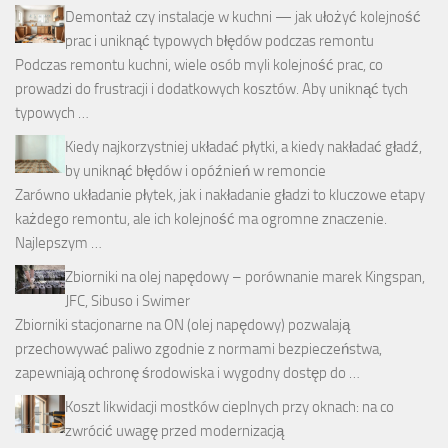
Demontaż czy instalacje w kuchni — jak ułożyć kolejność
prac i uniknąć typowych błędów podczas remontu
Podczas remontu kuchni, wiele osób myli kolejność prac, co
prowadzi do frustracji i dodatkowych kosztów. Aby uniknąć tych
typowych …
Kiedy najkorzystniej układać płytki, a kiedy nakładać gładź,
by uniknąć błędów i opóźnień w remoncie
Zarówno układanie płytek, jak i nakładanie gładzi to kluczowe etapy
każdego remontu, ale ich kolejność ma ogromne znaczenie.
Najlepszym …
Zbiorniki na olej napędowy – porównanie marek Kingspan,
JFC, Sibuso i Swimer
Zbiorniki stacjonarne na ON (olej napędowy) pozwalają
przechowywać paliwo zgodnie z normami bezpieczeństwa,
zapewniają ochronę środowiska i wygodny dostęp do …
Koszt likwidacji mostków cieplnych przy oknach: na co
zwrócić uwagę przed modernizacją