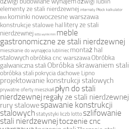
dźwigi budowlane wynajem
dźwigi lublin
elementy ze stali nierdzewnej
internaty Płock
kalkulator
kominki nowoczesne warszawa
BMI
litery ze stali
konstrukcje stalowe hal
meble
nierdzewnej
lotto wyniki mini
gastronomiczne ze stali nierdzewnej
montaż hal
mieszkanie do wynajęcia lubliniec
stalowych
Obróbka
obróbka cnc warszawa
Obróbka skrawaniem stali
galwaniczna stali
obróbka stali
pokrycia dachowe Lipno
projektowanie konstrukcji stalowych
płyn do stali
prywatne oferty mieszkań
nierdzewnej
regały ze stali nierdzewnej
spawanie konstrukcji
rury stalowe
stalowych
szlifowanie
statystyki liczb lotto
stali nierdzewnej
toczenie cnc