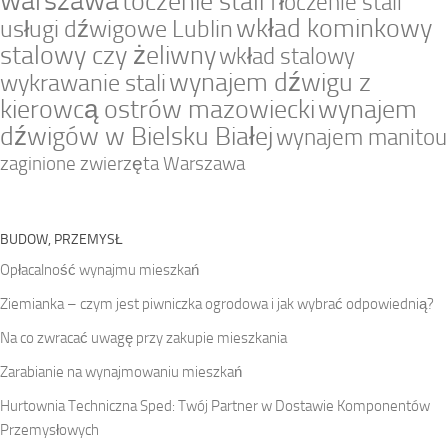
warszawa
toczenie stali
Tłoczenie stali
wkład kominkowy
usługi dźwigowe Lublin
stalowy czy żeliwny
wkład stalowy
wynajem dźwigu z
wykrawanie stali
kierowcą ostrów mazowiecki
wynajem
dźwigów w Bielsku Białej
wynajem manitou
zaginione zwierzęta Warszawa
BUDOW, PRZEMYSŁ
Opłacalność wynajmu mieszkań
Ziemianka – czym jest piwniczka ogrodowa i jak wybrać odpowiednią?
Na co zwracać uwagę przy zakupie mieszkania
Zarabianie na wynajmowaniu mieszkań
Hurtownia Techniczna Sped: Twój Partner w Dostawie Komponentów
Przemysłowych