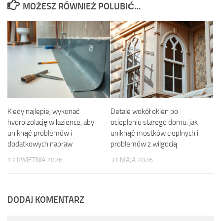
MOŻESZ RÓWNIEŻ POLUBIĆ…
Kiedy najlepiej wykonać
Detale wokół okien po
hydroizolację w łazience, aby
ociepleniu starego domu: jak
uniknąć problemów i
uniknąć mostków cieplnych i
dodatkowych napraw
problemów z wilgocią
17 KWIETNIA 2026
31 MAJA 2026
DODAJ KOMENTARZ