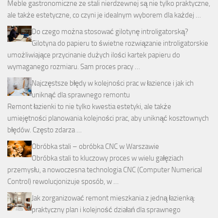
Meble gastronomiczne ze stali nierdzewnej są nie tylko praktyczne,
ale także estetyczne, co czyni je idealnym wyborem dla każdej …
Do czego można stosować gilotynę introligatorską?
Gilotyna do papieru to świetne rozwiązanie introligatorskie
umożliwiające przycinanie dużych ilości kartek papieru do
wymaganego rozmiaru. Sam proces pracy …
Najczęstsze błędy w kolejności prac w łazience i jak ich
uniknąć dla sprawnego remontu
Remont łazienki to nie tylko kwestia estetyki, ale także
umiejętności planowania kolejności prac, aby uniknąć kosztownych
błędów. Często zdarza …
Obróbka stali – obróbka CNC w Warszawie
Obróbka stali to kluczowy proces w wielu gałęziach
przemysłu, a nowoczesna technologia CNC (Computer Numerical
Control) rewolucjonizuje sposób, w …
Jak zorganizować remont mieszkania z jedną łazienką:
praktyczny plan i kolejność działań dla sprawnego