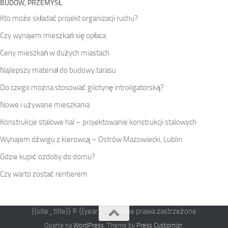
BUDOW, PRZEMYSŁ
Kto może składać projekt organizacji ruchu?
Czy wynajem mieszkań się opłaca
Ceny mieszkań w dużych miastach
Najlepszy materiał do budowy tarasu
Do czego można stosować gilotynę introligatorską?
Nowe i używane mieszkania
Konstrukcje stalowe hal – projektowanie konstrukcji stalowych
Wynajem dźwigu z kierowcą – Ostrów Mazowiecki, Lublin
Gdzie kupić ozdoby do domu?
Czy warto zostać rentierem
{{site_title}} © {{year}}. Wszelkie prawa zastrzeżone
Oparte na
WordPress
. Theme by
Press Customizr
.