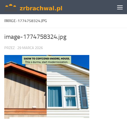
Skip to content
IMAGE-1774758324.JPG
image-1774758324.jpg
PRZEZ
·
29 MARCA 2026