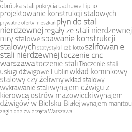
obróbka stali
pokrycia dachowe Lipno
projektowanie konstrukcji stalowych
płyn do stali
prywatne oferty mieszkań
nierdzewnej
regały ze stali nierdzewnej
spawanie konstrukcji
rury stalowe
stalowych
szlifowanie
statystyki liczb lotto
stali nierdzewnej
toczenie cnc
warszawa
toczenie stali
Tłoczenie stali
wkład kominkowy
usługi dźwigowe Lublin
stalowy czy żeliwny
wkład stalowy
wynajem dźwigu z
wykrawanie stali
kierowcą ostrów mazowiecki
wynajem
dźwigów w Bielsku Białej
wynajem manitou
zaginione zwierzęta Warszawa