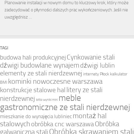
Planowanie instalacji w nowym domu to kluczowy krok, który może
zadecydować o płynności dalszych prac wykończeniowych. Jeśli nie
uwzględnisz …
TAGI
Cynkowanie stali
budowa hali produkcyjnej
dźwigi budowlane wynajem
dźwigi lublin
elementy ze stali nierdzewnej
internaty Płock
kalkulator
kominki nowoczesne warszawa
BMI
litery ze stali
konstrukcje stalowe hal
meble
nierdzewnej
lotto wyniki mini
gastronomiczne ze stali nierdzewnej
montaż hal
mieszkanie do wynajęcia lubliniec
stalowych
Obróbka
obróbka cnc warszawa
Obróbka skrawaniem stali
galwaniczna stali