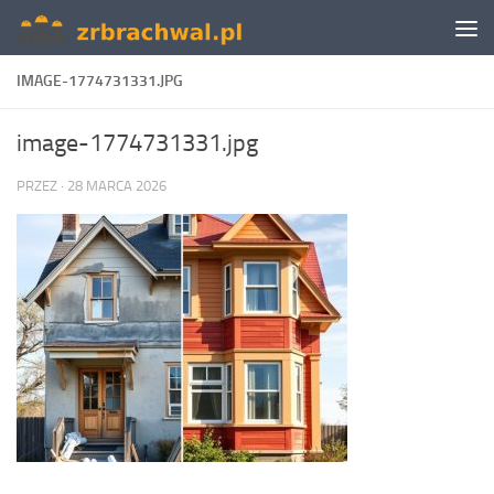
Skip to content
IMAGE-1774731331.JPG
image-1774731331.jpg
PRZEZ
·
28 MARCA 2026