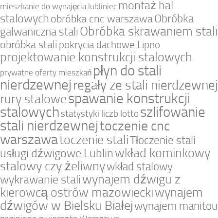
montaż hal
mieszkanie do wynajęcia lubliniec
stalowych
Obróbka
obróbka cnc warszawa
Obróbka skrawaniem stali
galwaniczna stali
obróbka stali
pokrycia dachowe Lipno
projektowanie konstrukcji stalowych
płyn do stali
prywatne oferty mieszkań
nierdzewnej
regały ze stali nierdzewnej
spawanie konstrukcji
rury stalowe
stalowych
szlifowanie
statystyki liczb lotto
stali nierdzewnej
toczenie cnc
warszawa
toczenie stali
Tłoczenie stali
wkład kominkowy
usługi dźwigowe Lublin
stalowy czy żeliwny
wkład stalowy
wynajem dźwigu z
wykrawanie stali
kierowcą ostrów mazowiecki
wynajem
dźwigów w Bielsku Białej
wynajem manitou