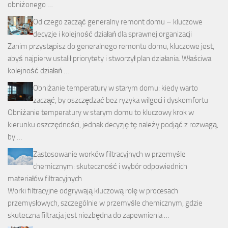
obniżonego …
Od czego zacząć generalny remont domu – kluczowe
decyzje i kolejność działań dla sprawnej organizacji
Zanim przystąpisz do generalnego remontu domu, kluczowe jest,
abyś najpierw ustalił priorytety i stworzył plan działania. Właściwa
kolejność działań …
Obniżanie temperatury w starym domu: kiedy warto
zacząć, by oszczędzać bez ryzyka wilgoci i dyskomfortu
Obniżanie temperatury w starym domu to kluczowy krok w
kierunku oszczędności, jednak decyzję tę należy podjąć z rozwagą,
by …
Zastosowanie worków filtracyjnych w przemyśle
chemicznym: skuteczność i wybór odpowiednich
materiałów filtracyjnych
Worki filtracyjne odgrywają kluczową rolę w procesach
przemysłowych, szczególnie w przemyśle chemicznym, gdzie
skuteczna filtracja jest niezbędna do zapewnienia …