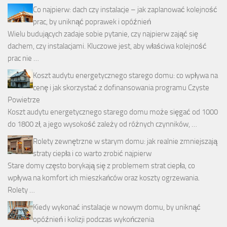
Co najpierw: dach czy instalacje – jak zaplanować kolejność
prac, by uniknąć poprawek i opóźnień
Wielu budujących zadaje sobie pytanie, czy najpierw zająć się
dachem, czy instalacjami. Kluczowe jest, aby właściwa kolejność
prac nie …
Koszt audytu energetycznego starego domu: co wpływa na
cenę i jak skorzystać z dofinansowania programu Czyste
Powietrze
Koszt audytu energetycznego starego domu może sięgać od 1000
do 1800 zł, a jego wysokość zależy od różnych czynników, …
Rolety zewnętrzne w starym domu: jak realnie zmniejszają
straty ciepła i co warto zrobić najpierw
Stare domy często borykają się z problemem strat ciepła, co
wpływa na komfort ich mieszkańców oraz koszty ogrzewania.
Rolety …
Kiedy wykonać instalacje w nowym domu, by uniknąć
opóźnień i kolizji podczas wykończenia