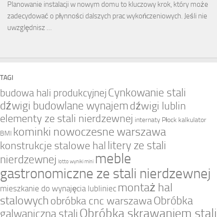
Planowanie instalacji w nowym domu to kluczowy krok, który może
zadecydować o płynności dalszych prac wykończeniowych. Jeśli nie
uwzględnisz …
TAGI
Cynkowanie stali
budowa hali produkcyjnej
dźwigi budowlane wynajem
dźwigi lublin
elementy ze stali nierdzewnej
internaty Płock
kalkulator
kominki nowoczesne warszawa
BMI
litery ze stali
konstrukcje stalowe hal
meble
nierdzewnej
lotto wyniki mini
gastronomiczne ze stali nierdzewnej
montaż hal
mieszkanie do wynajęcia lubliniec
stalowych
Obróbka
obróbka cnc warszawa
Obróbka skrawaniem stali
galwaniczna stali