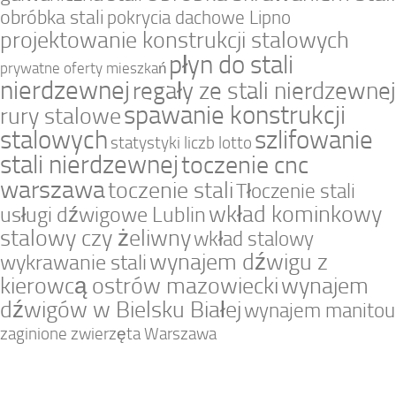
obróbka stali
pokrycia dachowe Lipno
projektowanie konstrukcji stalowych
płyn do stali
prywatne oferty mieszkań
nierdzewnej
regały ze stali nierdzewnej
spawanie konstrukcji
rury stalowe
stalowych
szlifowanie
statystyki liczb lotto
stali nierdzewnej
toczenie cnc
warszawa
toczenie stali
Tłoczenie stali
wkład kominkowy
usługi dźwigowe Lublin
stalowy czy żeliwny
wkład stalowy
wynajem dźwigu z
wykrawanie stali
kierowcą ostrów mazowiecki
wynajem
dźwigów w Bielsku Białej
wynajem manitou
zaginione zwierzęta Warszawa