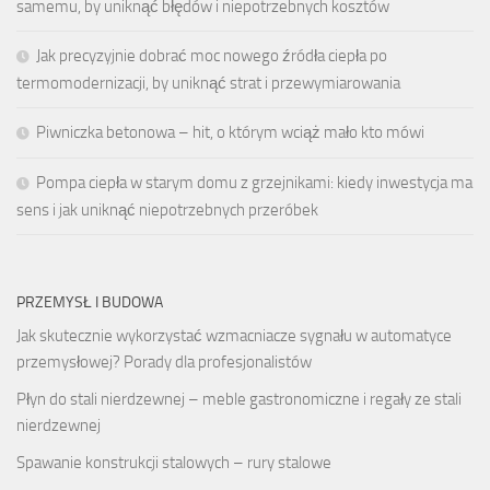
samemu, by uniknąć błędów i niepotrzebnych kosztów
Jak precyzyjnie dobrać moc nowego źródła ciepła po
termomodernizacji, by uniknąć strat i przewymiarowania
Piwniczka betonowa – hit, o którym wciąż mało kto mówi
Pompa ciepła w starym domu z grzejnikami: kiedy inwestycja ma
sens i jak uniknąć niepotrzebnych przeróbek
PRZEMYSŁ I BUDOWA
Jak skutecznie wykorzystać wzmacniacze sygnału w automatyce
przemysłowej? Porady dla profesjonalistów
Płyn do stali nierdzewnej – meble gastronomiczne i regały ze stali
nierdzewnej
Spawanie konstrukcji stalowych – rury stalowe