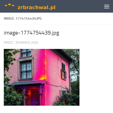
Skip to content
IMAGE-1774754439.JPG
image-1774754439.jpg
PRZEZ
·
29 MARCA 2026