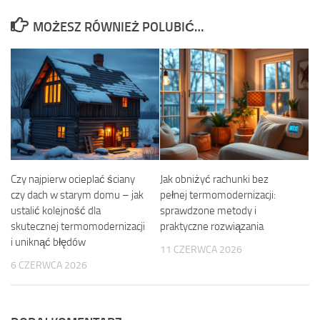
MOŻESZ RÓWNIEŻ POLUBIĆ…
Czy najpierw ocieplać ściany
Jak obniżyć rachunki bez
czy dach w starym domu – jak
pełnej termomodernizacji:
ustalić kolejność dla
sprawdzone metody i
skutecznej termomodernizacji
praktyczne rozwiązania
i uniknąć błędów
11 CZERWCA 2026
6 CZERWCA 2026